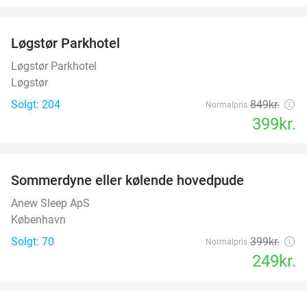
favorite_border
Løgstør Parkhotel
53%
Løgstør Parkhotel
Løgstør
Solgt: 204
849kr.
Normalpris
399kr.
favorite_border
Sommerdyne eller kølende hovedpude
38%
Anew Sleep ApS
København
Solgt: 70
399kr.
Normalpris
249kr.
favorite_border