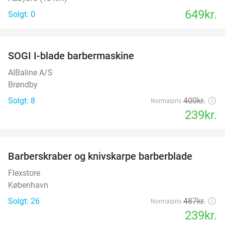
649kr.
Solgt: 0
favorite_border
SOGI I-blade barbermaskine
40%
AlBaline A/S
Brøndby
Solgt: 8
400kr.
Normalpris
239kr.
favorite_border
Barberskraber og knivskarpe barberblade
51%
Flexstore
København
Solgt: 26
487kr.
Normalpris
239kr.