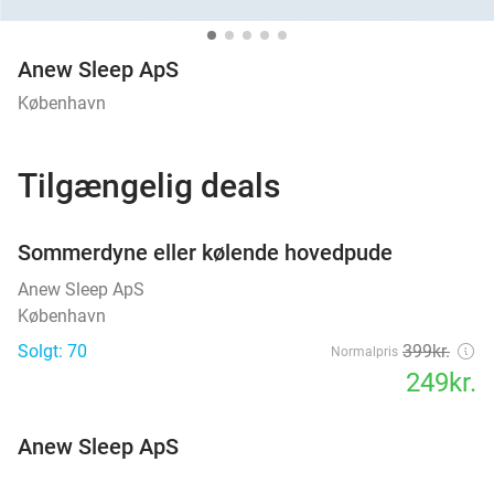
Anew Sleep ApS
København
Tilgængelig deals
favorite_border
Sommerdyne eller kølende hovedpude
Anew Sleep ApS
København
Solgt: 70
399kr.
Normalpris
249kr.
Anew Sleep ApS