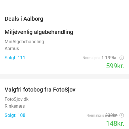
favorite_border
Deals i Aalborg
Miljøvenlig algebehandling
50%
MinAlgebehandling
Aarhus
Solgt: 111
1.199kr.
Normalpris
599kr.
favorite_border
Valgfri fotobog fra FotoSjov
55%
FotoSjov.dk
Rinkenæs
Solgt: 108
332kr.
Normalpris
148kr.