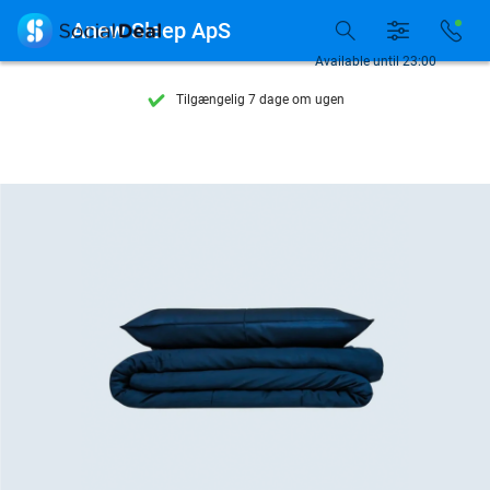

Anew Sleep ApS
Se flere end 15.000 deals
Available until 23:00
Tilgængelig 7 dage om ugen
10+ millioner medlemmer
9,4
baseret på
205.791 anmeldelser
Se flere end 15.000 deals
Tilgængelig 7 dage om ugen
10+ millioner medlemmer