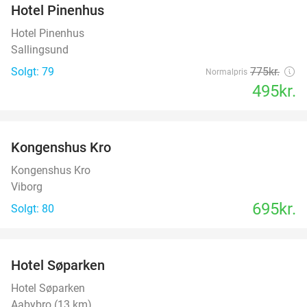
Hotel Pinenhus
36%
Hotel Pinenhus
Sallingsund
Solgt: 79
775kr.
Normalpris
495kr.
favorite_border
Kongenshus Kro
Kongenshus Kro
Viborg
695kr.
Solgt: 80
favorite_border
Hotel Søparken
Hotel Søparken
Aabybro (13 km)