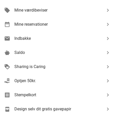
favorite_border
Mine værdibeviser
Valgfri fotobog fra FotoSjov
55%
FotoSjov.dk
Mine reservationer
Rinkenæs
Solgt: 443
332kr.
Normalpris
Indbakke
148kr.
favorite_border
Saldo
Løgstør Parkhotel
53%
Sharing is Caring
Løgstør Parkhotel
Løgstør
Optjen 50kr.
Solgt: 246
849kr.
Normalpris
399kr.
Stempelkort
favorite_border
Design selv dit gratis gavepapir