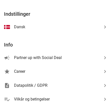
Viborg
695kr.
Solgt: 80
Indstillinger
favorite_border
Dansk
Hotel Søparken
Hotel Søparken
Info
Aabybro
649kr.
Solgt: 0
Partner up with Social Deal
favorite_border
Career
SOGI I-blade barbermaskine
40%
AlBaline A/S
Datapolitik / GDPR
Brøndby
Solgt: 8
400kr.
Normalpris
Vilkår og betingelser
239kr.