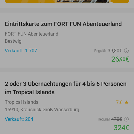
favorite_border
Eintrittskarte zum FORT FUN Abenteuerland
32%
FORT FUN Abenteuerland
Bestwig
Verkauft: 1.707
39
,80
€
Regulär
26
€
,90
favorite_border
2 oder 3 Übernachtungen für 4 bis 6 Personen
31%
im Tropical Islands
Tropical Islands
7.6
star
15910, Krausnick-Groß Wasserburg
Verkauft: 204
470€
Regulär
324€