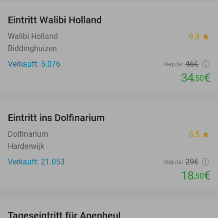
Eintritt Walibi Holland
25%
Walibi Holland
9.3
star
Biddinghuizen
Verkauft: 5.076
46€
Regulär
34
€
,50
favorite_border
Eintritt ins Dolfinarium
36%
Dolfinarium
8.5
star
Harderwijk
Verkauft: 21.053
29€
Regulär
18
€
,50
favorite_border
Tageseintritt für Apenheul