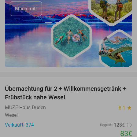
Mach mit!
favorite_border
Übernachtung für 2 + Willkommensgetränk +
33%
Frühstück nahe Wesel
MUZE Haus Duden
8.1
star
Wesel
Verkauft: 374
123€
Regulär
83€