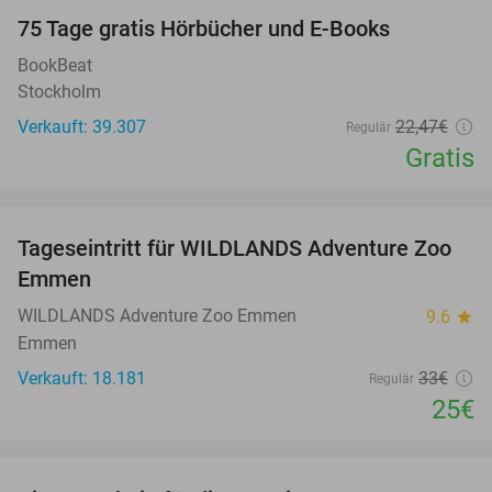
100%
75 Tage gratis Hörbücher und E-Books
BookBeat
Stockholm
Verkauft: 39.307
22
,47
€
Regulär
Gratis
favorite_border
Tageseintritt für WILDLANDS Adventure Zoo
24%
Emmen
WILDLANDS Adventure Zoo Emmen
9.6
star
Emmen
Verkauft: 18.181
33€
Regulär
25€
favorite_border