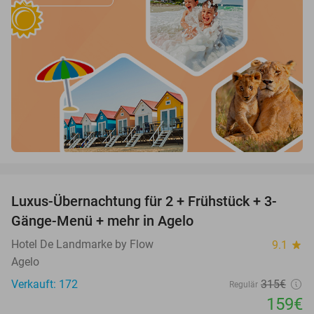
favorite_border
Luxus-Übernachtung für 2 + Frühstück + 3-
50%
Gänge-Menü + mehr in Agelo
Hotel De Landmarke by Flow
9.1
star
Agelo
Verkauft: 172
315€
Regulär
159€