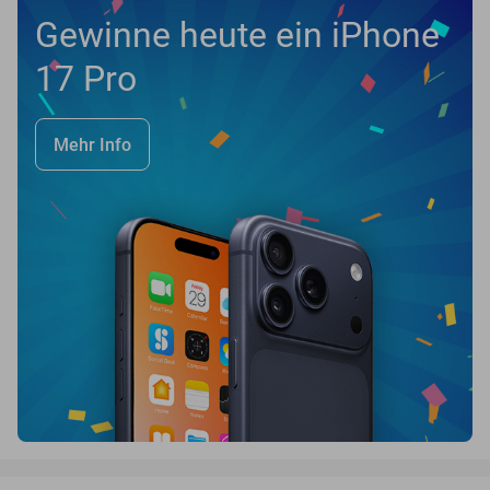
Gewinne heute ein iPhone
17 Pro
Mehr Info
favorite_border