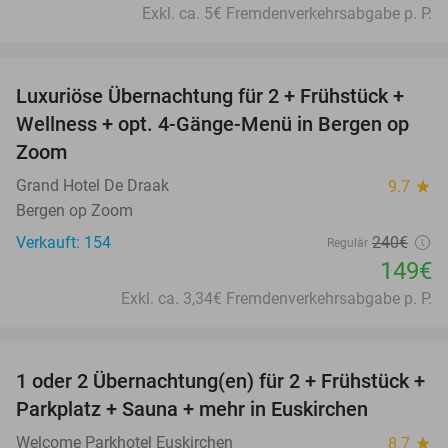
Exkl. ca. 5€ Fremdenverkehrsabgabe p. P.
favorite_border
Luxuriöse Übernachtung für 2 + Frühstück +
38%
Wellness + opt. 4-Gänge-Menü in Bergen op
Zoom
Grand Hotel De Draak
9.7
star
Bergen op Zoom
Verkauft: 154
240€
Regulär
149€
Exkl. ca. 3,34€ Fremdenverkehrsabgabe p. P.
favorite_border
1 oder 2 Übernachtung(en) für 2 + Frühstück +
30%
Parkplatz + Sauna + mehr in Euskirchen
Welcome Parkhotel Euskirchen
8.7
star