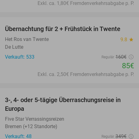
Exkl. ca. 1,80€ Fremdenverkehrsabgabe p. P.
favorite_border
Übernachtung für 2 + Frühstück in Twente
47%
Het Ros van Twente
9.8
star
De Lutte
Verkauft: 533
160€
Regulär
85€
Exkl. ca. 2,50€ Fremdenverkehrsabgabe p. P.
favorite_border
3-, 4- oder 5-tägige Überraschungsreise in
29%
Europa
Five Star Verrassingsreizen
Bremen (+12 Standorte)
Verkauft: 48
349€
Regulär