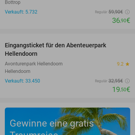
Bottrop
Verkauft: 5.732
59
,90
€
Regulär
36
€
,90
favorite_border
Eingangsticket für den Abenteuerpark
41%
Hellendoorn
Avonturenpark Hellendoorn
9.2
star
Hellendoorn
Verkauft: 33.450
32
,95
€
Regulär
19
€
,50
Gewinne eine gratis