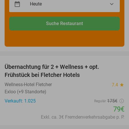
Suche Restaurant
favorite_border
Übernachtung für 2 + Wellness + opt.
55%
Frühstück bei Fletcher Hotels
Wellness-Hotel Fletcher
7.4
star
Exloo (+9 Standorte)
Verkauft: 1.025
175€
Regulär
79€
Exkl. ca. 3€ Fremdenverkehrsabgabe p. P.
favorite_border