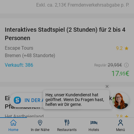
Exkl. ca. 2,13€ Fremdenverkehrsabgabe p. P.
favorite_border
Interaktives Stadtspiel (2 Stunden) für 2 bis 4
40%
Personen
Escape Tours
9.2
star
Bremen (+48 Standorte)
Verkauft: 386
29
,95
€
Regulär
17
€
,95
favorite_border
Eintritt ins Erdbeerland + Getränk, Snack oder
47%
close
IN DER APP ÖFFNEN
Pfannkuchen
Het Aardbeienland
7.8
star
Horst
Home
In der Nähe
Restaurants
Hotels
Menü
Verkauft: 16.059
13
,05
€
Regulär