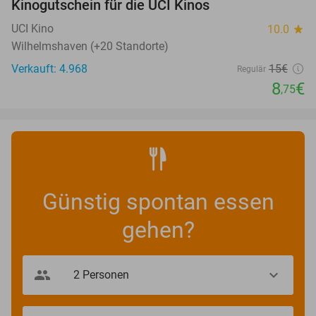
Kinogutschein für die UCI Kinos
42%
UCI Kino
10.0
star
Wilhelmshaven (+20 Standorte)
Verkauft: 4.968
15€
Regulär
8
€
,75
Günstig spontan essen
gehen?