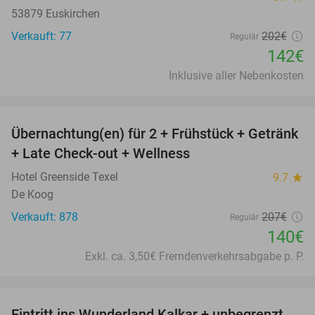
53879 Euskirchen
Verkauft: 77
202€
Regulär
142€
Inklusive aller Nebenkosten
favorite_border
Übernachtung(en) für 2 + Frühstück + Getränk
32%
+ Late Check-out + Wellness
Hotel Greenside Texel
9.7
star
De Koog
Verkauft: 878
207€
Regulär
140€
Exkl. ca. 3,50€ Fremdenverkehrsabgabe p. P.
favorite_border
Eintritt ins Wunderland Kalkar + unbegrenzt