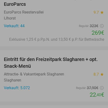
EuroParcs
EuroParcs Reestervallei
9.7
star
IJhorst
Verkauft: 44
323€
Regulär
269€
Exklusive 1,25 € p.P.p.N. und 13,50 € p.P. für Bettwäsche
favorite_border
Eintritt für den Freizeitpark Slagharen + opt.
41%
Snack-Menü
Attractie- & Vakantiepark Slagharen
8.7
star
Slagharen
Verkauft: 5.072
37
,90
€
Regulär
22
€
,40
favorite_border