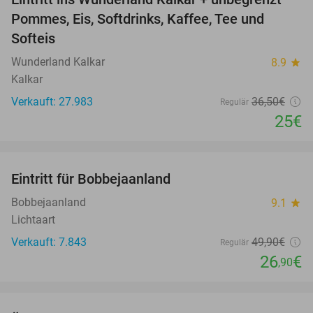
32%
Pommes, Eis, Softdrinks, Kaffee, Tee und
Softeis
Wunderland Kalkar
8.9
star
Kalkar
Verkauft: 27.983
36
,50
€
Regulär
25€
favorite_border
Eintritt für Bobbejaanland
46%
Bobbejaanland
9.1
star
Lichtaart
Verkauft: 7.843
49
,90
€
Regulär
26
€
,90
favorite_border