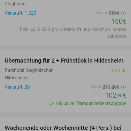
Slagharen
Verkauft: 1.320
355€
Regulär
160€
Exkl. ca. 8,50 € pro Unterkunft und Nacht an lokalen
Gebühren
favorite_border
Übernachtung für 2 + Frühstück in Hildesheim
52%
Parkhotel Berghölzchen
10.0
star
Hildesheim
Verkauft: 20
213
,20
€
Regulär
102
€
,96
Inklusive Fremdenverkehrsabgabe
favorite_border
Wochenende oder Wochenmitte (4 Pers.) bei
17%