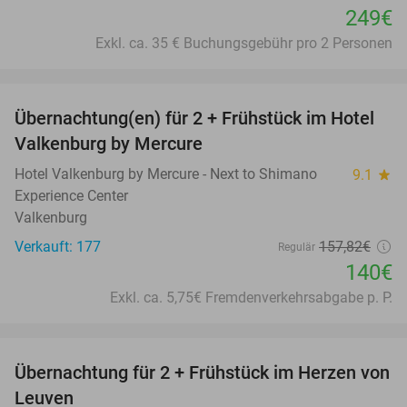
249€
Exkl. ca. 35 € Buchungsgebühr pro 2 Personen
favorite_border
Übernachtung(en) für 2 + Frühstück im Hotel
11%
Valkenburg by Mercure
Hotel Valkenburg by Mercure - Next to Shimano
9.1
star
Experience Center
Valkenburg
Verkauft: 177
157
,82
€
Regulär
140€
Exkl. ca. 5,75€ Fremdenverkehrsabgabe p. P.
favorite_border
Übernachtung für 2 + Frühstück im Herzen von
31%
Leuven