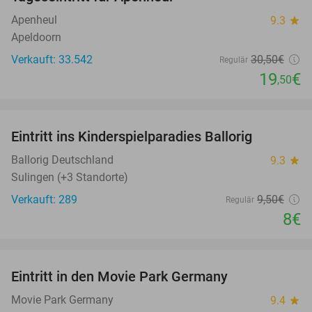
36%
Apenheul
9.3
star
Apeldoorn
Verkauft: 33.542
30
,50
€
Regulär
19
€
,50
favorite_border
Eintritt ins Kinderspielparadies Ballorig
16%
Ballorig Deutschland
9.3
star
Sulingen (+3 Standorte)
Verkauft: 289
9
,50
€
Regulär
8€
favorite_border
Eintritt in den Movie Park Germany
38%
Movie Park Germany
9.4
star