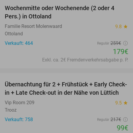
Wochenmitte oder Wochenende (2 oder 4
31%
Pers.) in Ottoland
Familie Resort Molenwaard
9.8
star
Ottoland
Verkauft: 464
259€
Regulär
179€
Exkl. ca. 2€ Fremdenverkehrsabgabe p. P.
favorite_border
Übernachtung für 2 + Frühstück + Early Check-
54%
in + Late Check-out in der Nähe von Lüttich
Vip Room 209
9.5
star
Trooz
Verkauft: 758
217€
Regulär
99€