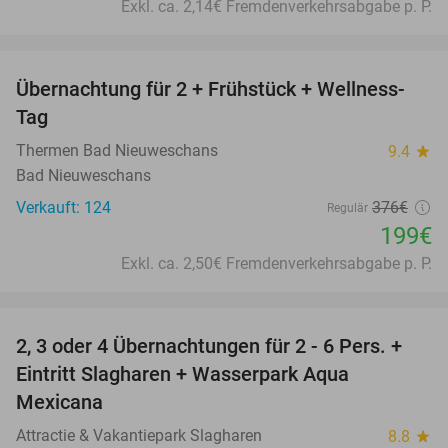
Exkl. ca. 2,14€ Fremdenverkehrsabgabe p. P.
favorite_border
Übernachtung für 2 + Frühstück + Wellness-
47%
Tag
Thermen Bad Nieuweschans
9.4
star
Bad Nieuweschans
Verkauft: 124
376€
Regulär
199€
Exkl. ca. 2,50€ Fremdenverkehrsabgabe p. P.
favorite_border
2, 3 oder 4 Übernachtungen für 2 - 6 Pers. +
55%
Eintritt Slagharen + Wasserpark Aqua
Mexicana
Attractie & Vakantiepark Slagharen
8.8
star