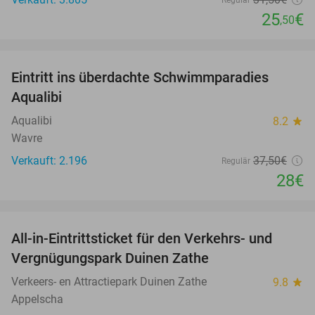
Regulär
25
€
,50
favorite_border
Eintritt ins überdachte Schwimmparadies
25%
Aqualibi
Aqualibi
8.2
star
Wavre
Verkauft: 2.196
37
,50
€
Regulär
28€
favorite_border
All-in-Eintrittsticket für den Verkehrs- und
15%
Vergnügungspark Duinen Zathe
Verkeers- en Attractiepark Duinen Zathe
9.8
star
Appelscha