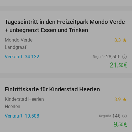
favorite_border
Tageseintritt in den Freizeitpark Mondo Verde
25%
+ unbegrenzt Essen und Trinken
Mondo Verde
8.3
star
Landgraaf
Verkauft: 34.132
28
,50
€
Regulär
21
€
,50
favorite_border
Eintrittskarte für Kinderstad Heerlen
32%
Kinderstad Heerlen
8.9
star
Heerlen
Verkauft: 10.508
14€
Regulär
9
€
,50