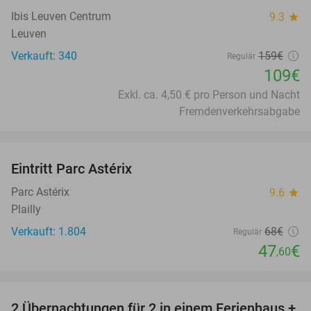
Ibis Leuven Centrum
9.3
star
Leuven
Verkauft: 340
159€
Regulär
109€
Exkl. ca. 4,50 € pro Person und Nacht
Fremdenverkehrsabgabe
favorite_border
Eintritt Parc Astérix
30%
Parc Astérix
9.6
star
Plailly
Verkauft: 1.804
68€
Regulär
47
€
,60
favorite_border
2 Übernachtungen für 2 in einem Ferienhaus +