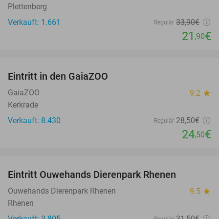
Plettenberg
Verkauft: 1.661
33
,90
€
Regulär
21
€
,90
favorite_border
Eintritt in den GaiaZOO
14%
GaiaZOO
9.2
star
Kerkrade
Verkauft: 8.430
28
,50
€
Regulär
24
€
,50
favorite_border
Eintritt Ouwehands Dierenpark Rhenen
19%
Ouwehands Dierenpark Rhenen
9.5
star
Rhenen
Verkauft: 3.805
31
,50
€