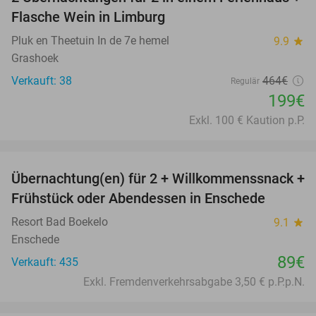
57%
Flasche Wein in Limburg
Pluk en Theetuin In de 7e hemel
9.9
star
Grashoek
Verkauft: 38
464€
Regulär
199€
Exkl. 100 € Kaution p.P.
favorite_border
Übernachtung(en) für 2 + Willkommenssnack +
Frühstück oder Abendessen in Enschede
Resort Bad Boekelo
9.1
star
Enschede
89€
Verkauft: 435
Exkl. Fremdenverkehrsabgabe 3,50 € p.P.p.N.
favorite_border