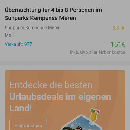
Übernachtung für 4 bis 8 Personen im
Sunparks Kempense Meren
Sunparks Kempense Meren
8.5
star
Mol
151€
Verkauft: 977
Inklusive aller Nebenkosten
Entdecke die besten
Urlaubsdeals im eigenen
Land
!
Hier ansehen