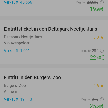
Verkauft: 46.556
23
,50
€
Regulär
19
€
,99
favorite_border
Eintrittsticket in den Deltapark Neeltje Jans
20%
Deltapark Neeltje Jans
8.8
star
Vrouwenpolder
Verkauft: 1.001
28€
Regulär
22
€
,40
favorite_border
Eintritt in den Burgers' Zoo
18%
Burgers´ Zoo
9.6
star
Arnhem
Verkauft: 19.113
31€
Regulär
25
€
,50