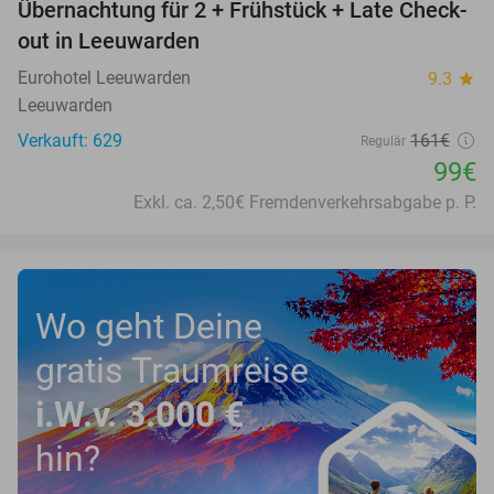
Übernachtung für 2 + Frühstück + Late Check-
39%
out in Leeuwarden
Eurohotel Leeuwarden
9.3
star
Leeuwarden
Verkauft: 629
161€
Regulär
99€
Exkl. ca. 2,50€ Fremdenverkehrsabgabe p. P.
Wo geht Deine
gratis Traumreise
i.W.v. 3.000 €
hin?