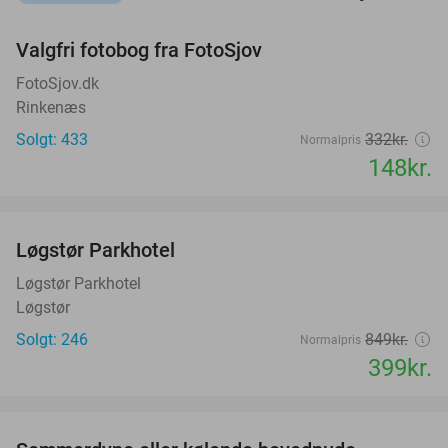
favorite_border
Valgfri fotobog fra FotoSjov
55%
FotoSjov.dk
Rinkenæs
Solgt: 433
332kr.
Normalpris
148kr.
favorite_border
Løgstør Parkhotel
53%
Løgstør Parkhotel
Løgstør
Solgt: 246
849kr.
Normalpris
399kr.
favorite_border