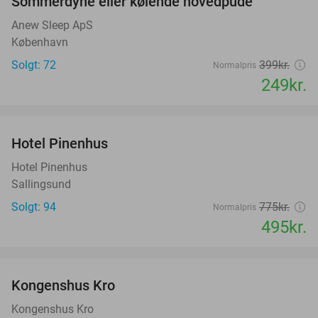
Sommerdyne eller kølende hovedpude
38%
Anew Sleep ApS
København
Solgt: 72
399kr.
Normalpris
249kr.
favorite_border
Hotel Pinenhus
36%
Hotel Pinenhus
Sallingsund
Solgt: 94
775kr.
Normalpris
495kr.
favorite_border
Kongenshus Kro
Kongenshus Kro