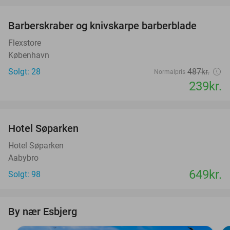
favorite_border
Barberskraber og knivskarpe barberblade
51%
Flexstore
København
Solgt: 28
487kr.
Normalpris
239kr.
favorite_border
Hotel Søparken
Hotel Søparken
Aabybro
649kr.
Solgt: 98
By nær Esbjerg