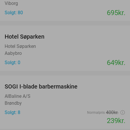
Viborg
695kr.
Solgt: 80
favorite_border
Hotel Søparken
Hotel Søparken
Aabybro
649kr.
Solgt: 0
favorite_border
SOGI I-blade barbermaskine
40%
AlBaline A/S
Brøndby
Solgt: 8
400kr.
Normalpris
239kr.