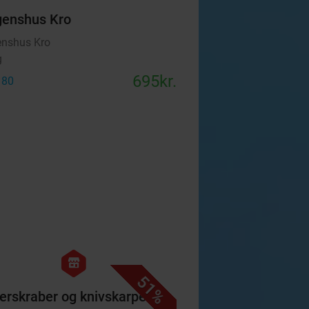
enshus Kro
nshus Kro
g
695kr.
 80
favorite_border
hexagon
store
51%
erskraber og knivskarpe