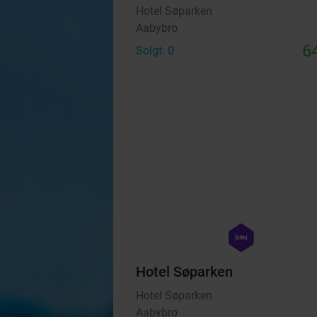
Hotel Søparken
Aabybro
64
Solgt: 0
hexagon
hotel
Hotel Søparken
Hotel Søparken
Aabybro