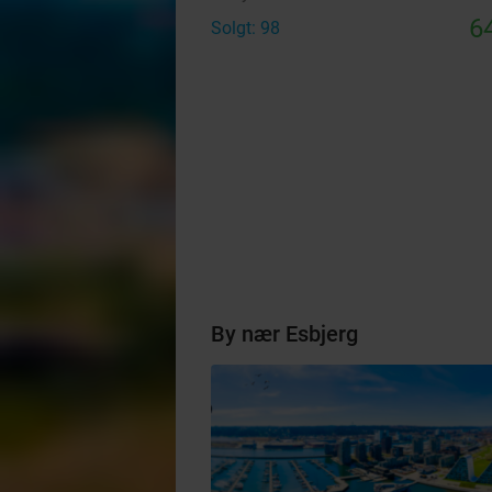
64
Solgt: 98
By nær Esbjerg