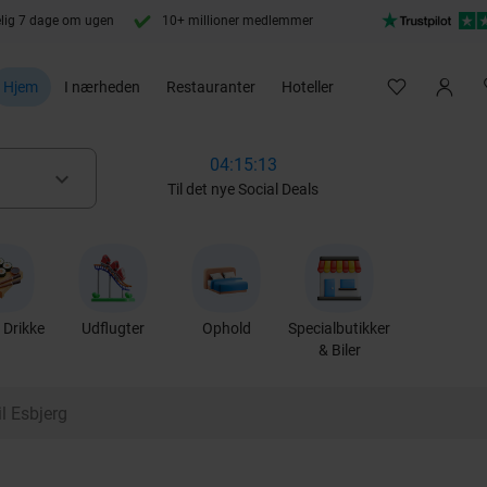
lig 7 dage om ugen
10+ millioner medlemmer
Hjem
I nærheden
Restauranter
Hoteller
04:15:12
keyboard_arrow_down
Til det nye Social Deals
Drikke
Udflugter
Ophold
Specialbutikker
& Biler