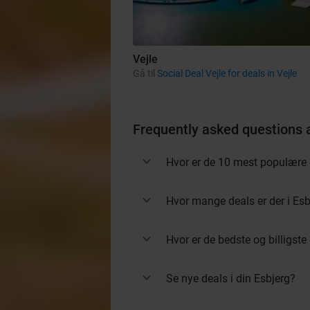
Vejle
Gå til
Social Deal Vejle for deals in Vejle
Frequently asked questions 
Hvor er de 10 mest populære 
Hvor mange deals er der i Esb
Hvor er de bedste og billigste
Se nye deals i din Esbjerg?