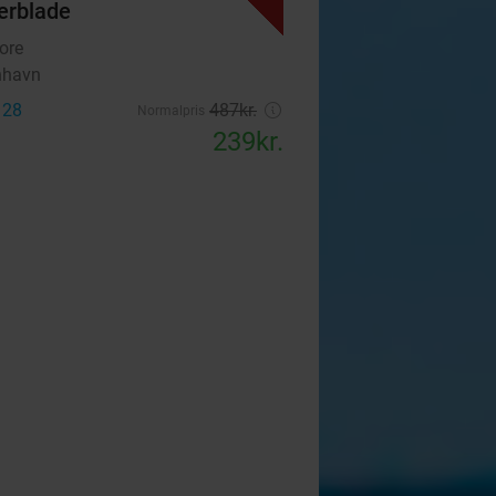
erblade
ore
nhavn
 28
487kr.
Normalpris
239kr.