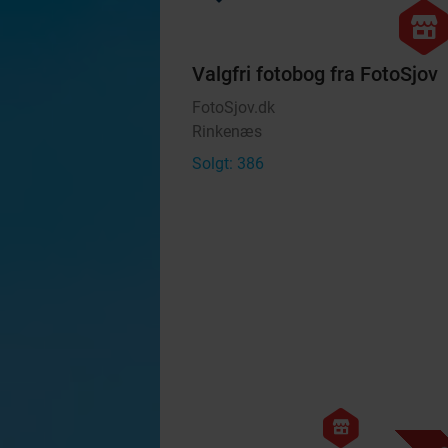
hexago
store
Valgfri fotobog fra FotoSjov
FotoSjov.dk
Rinkenæs
Solgt: 386
hexagon
store