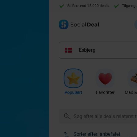
Se flere end 15.000 deals
Tilgænge
Esbjerg
Populært
Favoritter
Mad & 
Sorter efter:
anbefalet