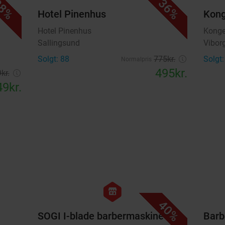
8%
36%
Hotel Pinenhus
Kong
Hotel Pinenhus
Konge
Sallingsund
Vibor
Solgt: 88
775kr.
Solgt:
Normalpris
495kr.
kr.
9kr.
favorite_border
favorite_border
hexagon
store
40%
SOGI I-blade barbermaskine
Barb