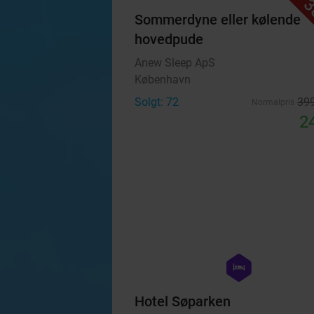
3
Sommerdyne eller kølende
hovedpude
Anew Sleep ApS
København
Solgt: 72
399
Normalpris
24
hexagon
hotel
Hotel Søparken