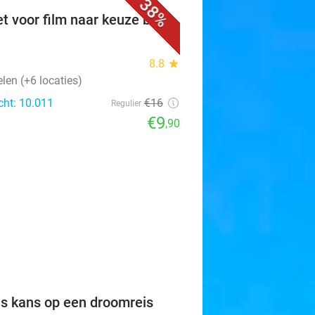
38%
et voor film naar keuze bij
8.8
star
len (+6 locaties)
cht: 10.011
€16
Regulier
€9
,90
favorite_border
is kans op een droomreis