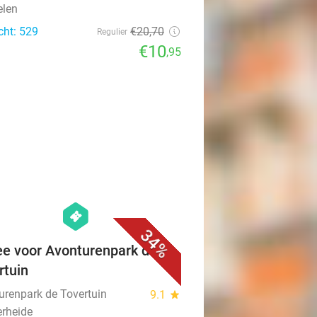
len
cht: 529
€20
,70
Regulier
€10
,95
favorite_border
hexagon
events
34%
ee voor Avonturenpark de
rtuin
urenpark de Tovertuin
9.1
star
rheide