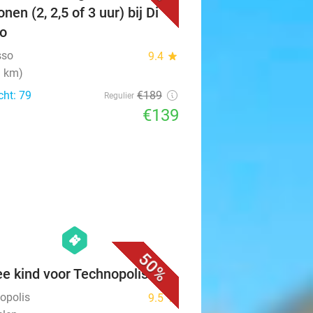
nen (2, 2,5 of 3 uur) bij Di
o
sso
9.4
star
9 km)
cht: 79
€189
Regulier
€139
favorite_border
hexagon
events
50%
ee kind voor Technopolis
opolis
9.5
star