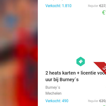
Verkocht: 1.810
€27
Regulier
€
hexagon
events
3
2 heats karten + licentie voo
uur bij Burney´s
Burney´s
Mechelen
Verkocht: 490
€39
Regulier