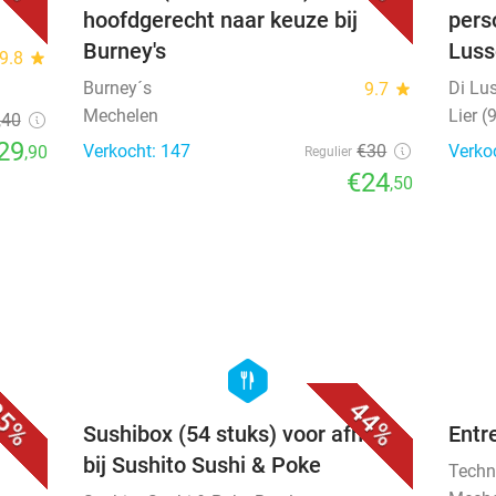
hoofdgerecht naar keuze bij
perso
Burney's
Luss
9.8
star
Burney´s
Di Lu
9.7
star
Mechelen
Lier (
,40
29
Verkocht: 147
€30
Verko
,90
Regulier
€24
,50
favorite_border
favorite_border
hexagon
food
5%
44%
t
Sushibox (54 stuks) voor afhaal
Entr
bij Sushito Sushi & Poke
Techn