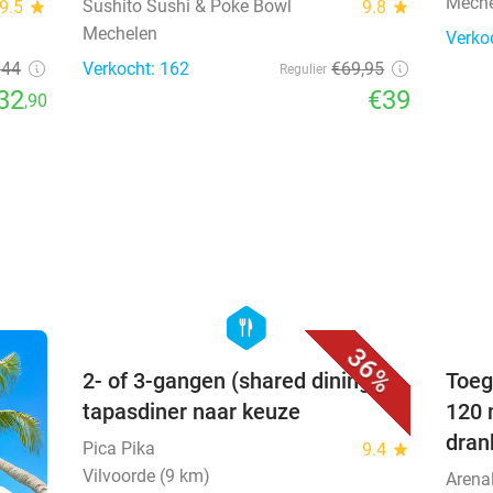
Meche
Sushito Sushi & Poke Bowl
9.5
star
9.8
star
Mechelen
Verko
€44
Verkocht: 162
€69
,95
Regulier
32
€39
,90
favorite_border
hexagon
food
36%
2- of 3-gangen (shared dining)
Toeg
tapasdiner naar keuze
120 
dran
Pica Pika
9.4
star
Vilvoorde (9 km)
Arena