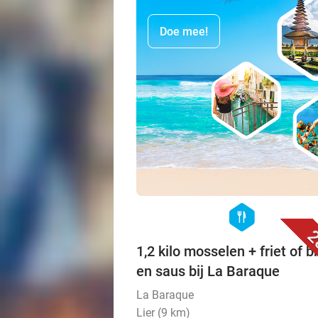
Doe mee!
hexagon
food
2
1,2 kilo mosselen + friet of b
en saus bij La Baraque
La Baraque
Lier (9 km)