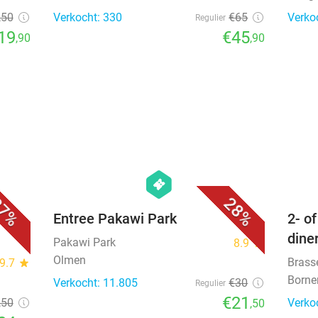
,50
Verkocht: 330
€65
Verko
Regulier
19
€45
,90
,90
favorite_border
favorite_border
hexagon
events
7%
28%
r 24
Entree Pakawi Park
2- o
dine
Pakawi Park
8.9
star
Olmen
Brass
9.7
star
Borne
Verkocht: 11.805
€30
Regulier
€21
,50
Verko
,50