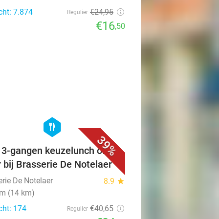
cht: 7.874
€24
,95
Regulier
€16
,50
favorite_border
hexagon
food
39%
f 3-gangen keuzelunch of -
r bij Brasserie De Notelaer
erie De Notelaer
8.9
star
m (14 km)
cht: 174
€40
,65
Regulier