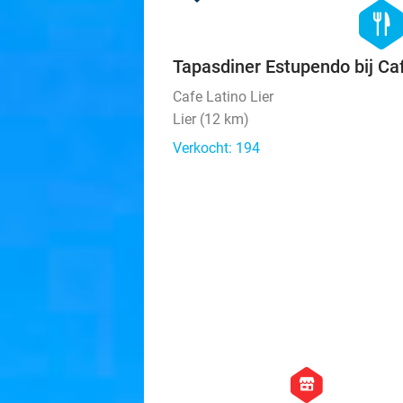
hexago
food
Tapasdiner Estupendo bij Ca
Cafe Latino Lier
Lier (12 km)
Verkocht: 194
hexagon
store