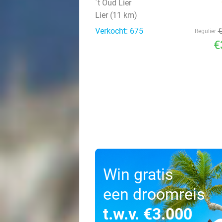
´t Oud Lier
Lier (11 km)
Verkocht: 675
Regulier
€
Win gratis
een droomreis
t.w.v. €3.000