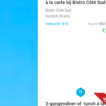
à la carte bij Bistro Côté Sud
Bistro Côté Sud
Kontich (9 km)
Verkocht: 814
€41
Regulier
€
hexagon
food
4
3-gangendiner of -lunch à la