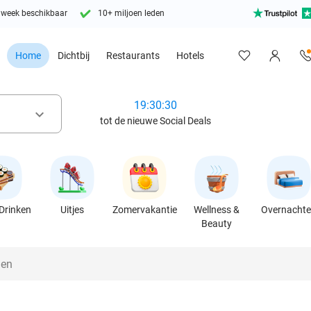
 week beschikbaar
10+ miljoen leden
Home
Dichtbij
Restaurants
Hotels
19:30:28
keyboard_arrow_down
tot de nieuwe Social Deals
Drinken
Uitjes
Zomervakantie
Wellness &
Overnacht
Beauty