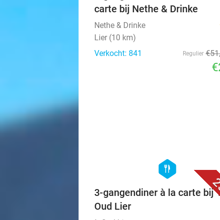
carte bij Nethe & Drinke
Nethe & Drinke
Lier (10 km)
Verkocht: 841
€51
Regulier
€
hexagon
food
2
3-gangendiner à la carte bij '
Oud Lier