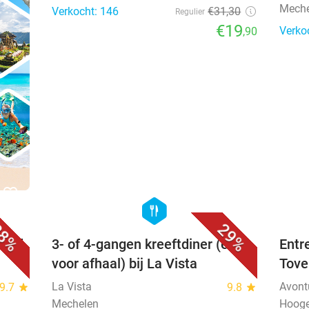
Meche
Verkocht: 146
€31
,30
Regulier
€19
Verko
,90
favorite_border
favorite_border
hexagon
food
8%
29%
rood
3- of 4-gangen kreeftdiner (evt.
Entr
voor afhaal) bij La Vista
Tove
La Vista
Avont
9.7
star
9.8
star
Mechelen
Hooge