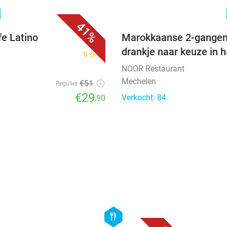
favorite_border
n
41%
fe Latino
Marokkaanse 2-gangenlu
drankje naar keuze in 
9.5
star
NOOR Restaurant
Mechelen
€51
Regulier
€29
Verkocht: 84
,90
favorite_border
favorite_border
hexagon
food