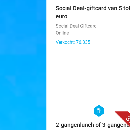
Social Deal-giftcard van 5 to
euro
Social Deal Giftcard
Online
Verkocht: 76.835
hexagon
food
3
2-gangenlunch of 3-gangend