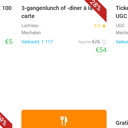
28%
t 100
3-gangenlunch of -diner à la
Tick
carte
UGC
Lam'eau
UGC
9.9
star
Mechelen
Meche
€5
Verkocht: 1.117
€75
Verko
Regulier
€54
favorite_border
9%
iner
Grat