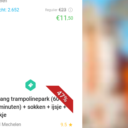
len
cht: 2.652
€23
Regulier
€11
,50
favorite_border
hexagon
events
47%
ang trampolinepark (60 of
minuten) + sokken + ijsje +
kje
l Mechelen
9.5
star