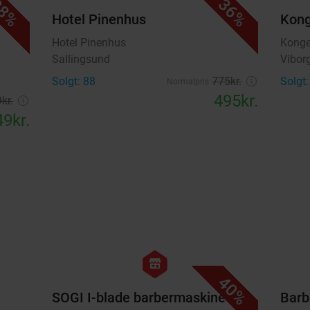
8%
36%
Hotel Pinenhus
Kong
Hotel Pinenhus
Konge
Sallingsund
Vibor
Solgt: 88
775kr.
Solgt:
Normalpris
495kr.
kr.
9kr.
favorite_border
favorite_border
hexagon
store
40%
SOGI I-blade barbermaskine
Barb