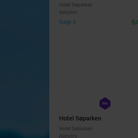
Hotel Søparken
Aabybro
64
Solgt: 0
hexagon
hotel
Hotel Søparken
Hotel Søparken
Aabybro