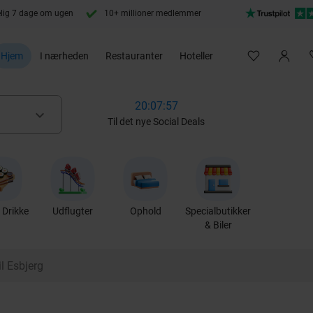
lig 7 dage om ugen
10+ millioner medlemmer
Hjem
I nærheden
Restauranter
Hoteller
20:07:56
keyboard_arrow_down
Til det nye Social Deals
Drikke
Udflugter
Ophold
Specialbutikker
& Biler