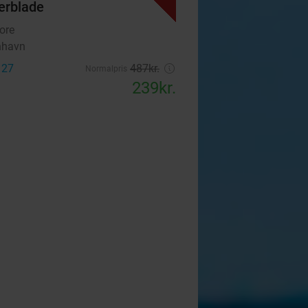
erblade
ore
nhavn
 27
487kr.
Normalpris
239kr.