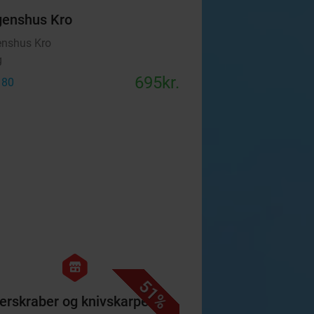
enshus Kro
nshus Kro
g
695kr.
 80
favorite_border
hexagon
store
51%
erskraber og knivskarpe