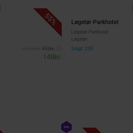
favorite_border
n
55%
Løgstør Parkhotel
Løgstør Parkhotel
Løgstør
332kr.
Solgt: 228
Normalpris
148kr.
favorite_border
favorite_border
hexagon
hotel