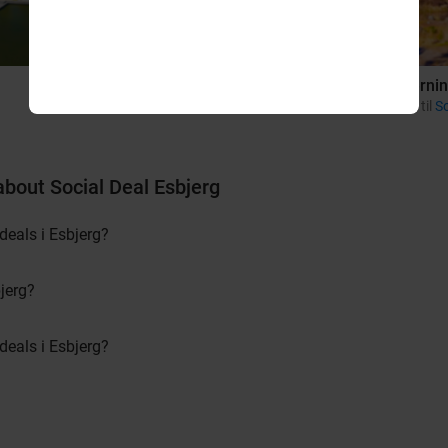
Jylland
Herni
Gå til
Social Deal Jylland for deals in Jylland
Gå til
So
about Social Deal Esbjerg
deals i Esbjerg?
jerg?
 deals i Esbjerg?