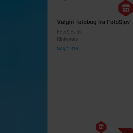
hexago
store
Valgfri fotobog fra FotoSjov
FotoSjov.dk
Rinkenæs
Solgt: 319
hexagon
store