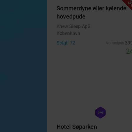
3
Sommerdyne eller kølende
hovedpude
Anew Sleep ApS
København
Solgt: 72
399
Normalpris
24
hexagon
hotel
Hotel Søparken