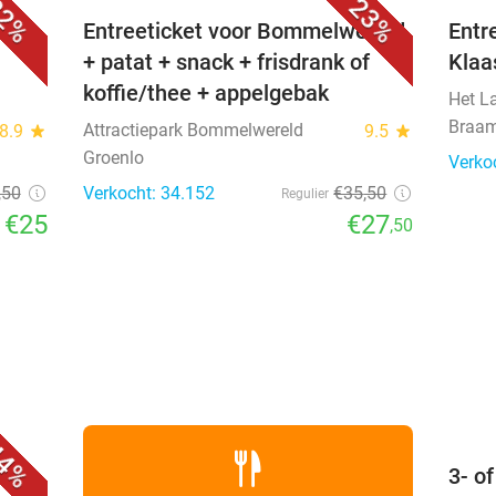
2%
23%
Entreeticket voor Bommelwereld
Entr
+ patat + snack + frisdrank of
Klaa
koffie/thee + appelgebak
Het L
Braa
Attractiepark Bommelwereld
8.9
star
9.5
star
Groenlo
Verko
,50
Verkocht: 34.152
€35
,50
Regulier
€25
€27
,50
favorite_border
4%
3- o