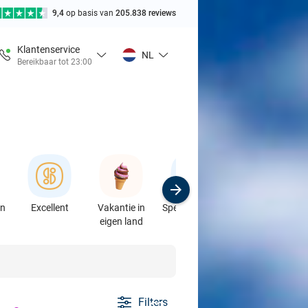
9,4
op basis van
205.838 reviews
Klantenservice
NL
Bereikbaar tot 23:00
en
Excellent
Vakantie in
Speciaalzaken
Sport
eigen land
& Auto's
Filters