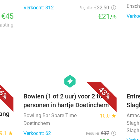
Ensch
Verkocht: 312
€32
,50
Regulier
€45
€21
Verko
,95
lasting
favorite_border
favorite_border
hexagon
events
6%
43%
Bowlen (1 of 2 uur) voor 2 tot 7
Entr
personen in hartje Doetinchem
Slag
gang
Bowling Bar Spare Time
Attrac
10.0
star
Slagh
Doetinchem
Slagh
9.1
star
Verkocht: 62
€37
Regulier