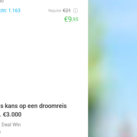
lo
cht: 1.163
€21
Regulier
€9
,95
favorite_border
is kans op een droomreis
v. €3.000
l Deal Win
e