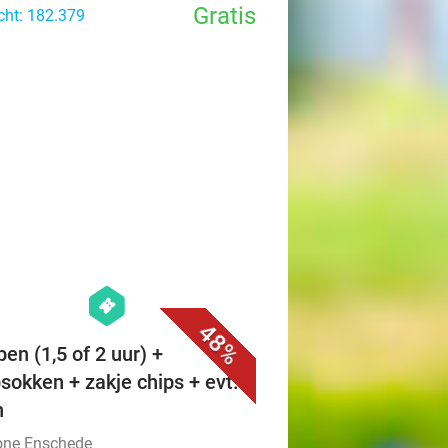
Gratis
cht: 182.379
favorite_border
hexagon
events
48%
en (1,5 of 2 uur) +
sokken + zakje chips + evt.
h
ne Enschede