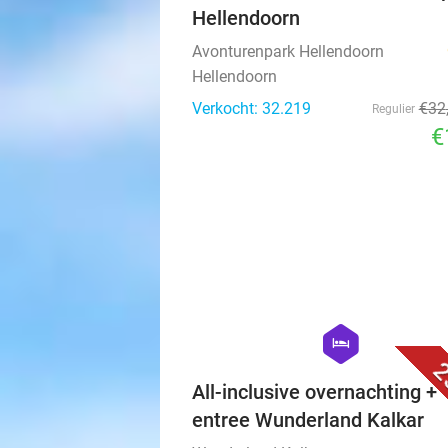
Hellendoorn
Avonturenpark Hellendoorn
Hellendoorn
Verkocht: 32.219
€32
Regulier
€
hexagon
hotel
2
All-inclusive overnachting +
entree Wunderland Kalkar