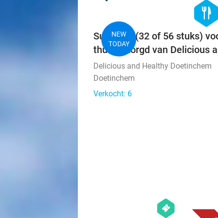
hexago
food
Sushibox (32 of 56 stuks) voo
NEW
TODAY
thuisbezorgd van Delicious 
Delicious and Healthy Doetinchem
Doetinchem
Verkocht: 6
hexagon
events