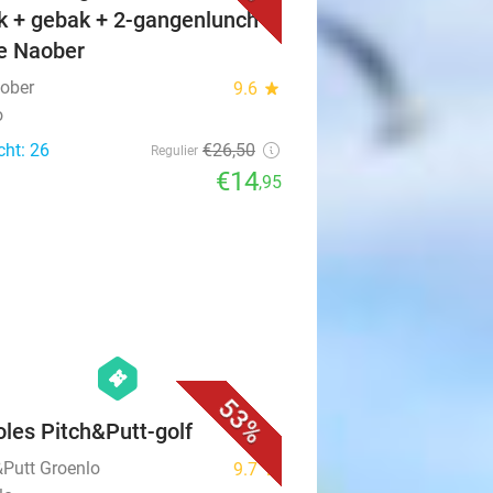
k + gebak + 2-gangenlunch
De Naober
ober
9.6
star
o
cht: 26
€26
,50
Regulier
€14
,95
favorite_border
hexagon
events
53%
oles Pitch&Putt-golf
&Putt Groenlo
9.7
star