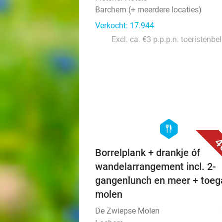
Barchem (+ meerdere locaties)
Verkocht: 17.944
Excl. ca. €3 p.p.p.n. toeristenbe
hexagon
food
4
Borrelplank + drankje óf
wandelarrangement incl. 2-
gangenlunch en meer + toe
molen
De Zwiepse Molen