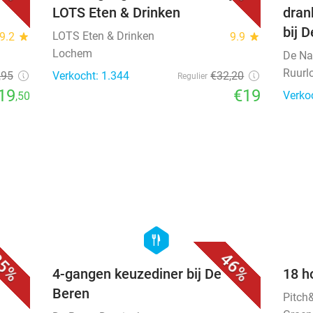
LOTS Eten & Drinken
dran
bij 
LOTS Eten & Drinken
9.2
star
9.9
star
Lochem
De Na
Ruurl
,95
Verkocht: 1.344
€32
,20
Regulier
19
€19
Verko
,50
favorite_border
favorite_border
hexagon
food
5%
46%
4-gangen keuzediner bij De
18 h
Beren
Pitch