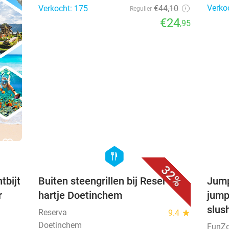
Verko
Verkocht: 175
€44
,10
Regulier
€24
,95
favorite_border
favorite_border
hexagon
food
32%
tbijt
Buiten steengrillen bij Reserva in
Jump
r
hartje Doetinchem
jump
slus
Reserva
9.4
star
Doetinchem
FunZo