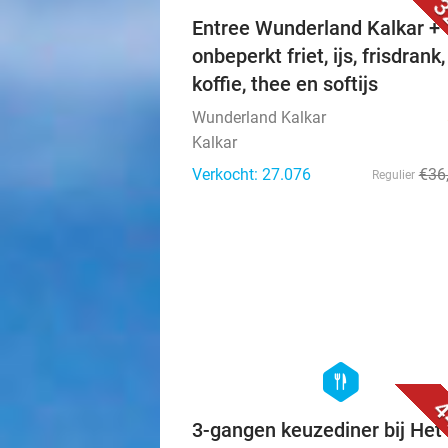
3
Entree Wunderland Kalkar +
onbeperkt friet, ijs, frisdrank,
koffie, thee en softijs
Wunderland Kalkar
Kalkar
Verkocht: 27.076
€36
Regulier
hexagon
food
4
3-gangen keuzediner bij Het