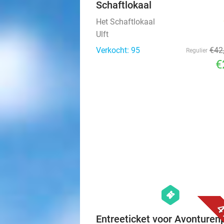
Schaftlokaal
Het Schaftlokaal
Ulft
Verkocht: 95
€42
Regulier
€
hexagon
events
4
Entreeticket voor Avonturen