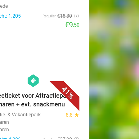
ede
cht: 1.205
€18
,30
Regulier
€9
,50
favorite_border
hexagon
events
41%
eeticket voor Attractiepark
haren + evt. snackmenu
tie- & Vakantiepark
8.8
star
aren
aren