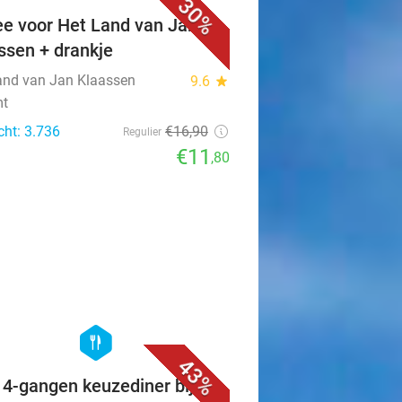
30%
ee voor Het Land van Jan
ssen + drankje
and van Jan Klaassen
9.6
star
mt
cht: 3.736
€16
,90
Regulier
€11
,80
favorite_border
hexagon
food
43%
f 4-gangen keuzediner bij