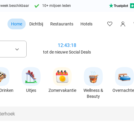
 week beschikbaar
10+ miljoen leden
Home
Dichtbij
Restaurants
Hotels
12:43:16
keyboard_arrow_down
tot de nieuwe Social Deals
Drinken
Uitjes
Zomervakantie
Wellness &
Overnacht
Beauty