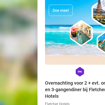
Doe mee!
hexagon
hotel
Overnachting voor 2 + evt. on
en 3-gangendiner bij Fletche
Hotels
Fletcher Hotels