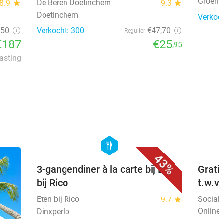
Groen
De Beren Doetinchem
8.9
star
9.3
star
Doetinchem
Verko
250
Verkocht: 300
€47
,70
Regulier
€187
€25
,95
lasting
favorite_border
hexagon
food
43%
3-gangendiner à la carte bij Eten
Grat
bij Rico
t.w.
Eten bij Rico
Socia
9.7
star
Onlin
Dinxperlo