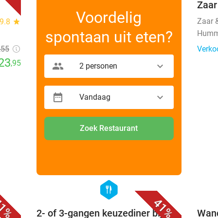
Zaar
Voordelig
Zaar 
9.8
star
spontaan uit eten?
Humm
,55
Verko
23
,95
2 personen
Vandaag
Zoek Restaurant
favorite_border
favorite_border
hexagon
food
1%
41%
park
2- of 3-gangen keuzediner bij
Wand