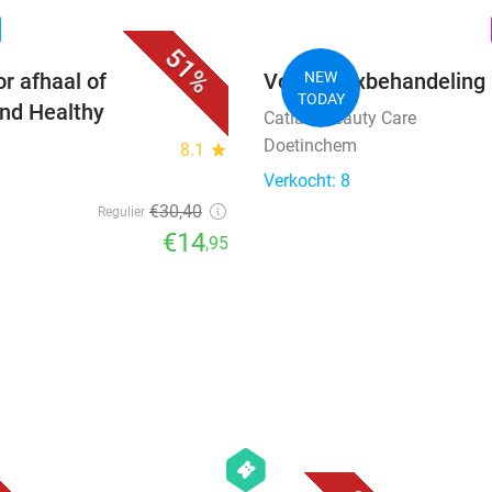
favorite_border
n
51%
r afhaal of
Voetreflexbehandeling 
NEW
TODAY
and Healthy
Catia´s Beauty Care
Doetinchem
8.1
star
Verkocht: 8
€30
,40
Regulier
€14
,95
favorite_border
favorite_border
hexagon
events