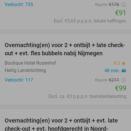
Verkocht: 735
€176
Regulier
€91
Excl. €5,65 p.p.p.n. lokale heffingen
favorite_border
Overnachting(en) voor 2 + ontbijt + late check-
53%
out + evt. fles bubbels nabij Nijmegen
Boutique Hotel Rozenhof
9.0
star
Heilig Landstichting
48 min.
directions_car
Verkocht: 117
€211
Regulier
€99
Excl. ca. €3 p.p.p.n. toeristenbelasting
favorite_border
Overnachting(en) voor 2 + ontbijt + evt. late
42%
check-out + evt. hoofdgerecht in Noord-