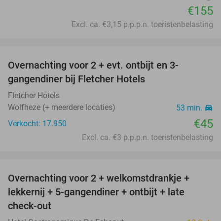
€155
Excl. ca. €3,15 p.p.p.n. toeristenbelasting
favorite_border
Overnachting voor 2 + evt. ontbijt en 3-
gangendiner bij Fletcher Hotels
Fletcher Hotels
Wolfheze (+ meerdere locaties)
53 min.
directions_car
€45
Verkocht: 17.950
Excl. ca. €3 p.p.p.n. toeristenbelasting
favorite_border
Overnachting voor 2 + welkomstdrankje +
25%
lekkernij + 5-gangendiner + ontbijt + late
check-out