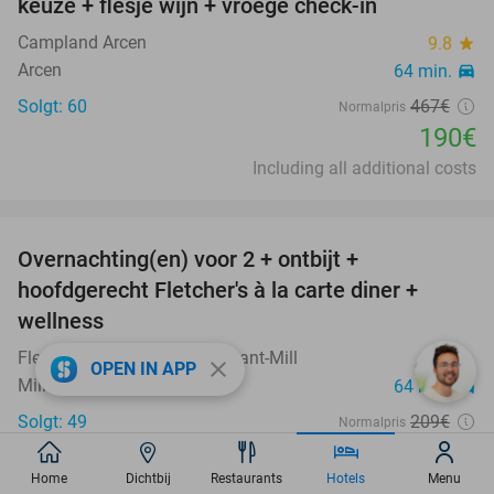
keuze + flesje wijn + vroege check-in
Campland Arcen
9.8
star
Arcen
64 min.
directions_car
Solgt: 60
467€
Normalpris
190€
Including all additional costs
favorite_border
Overnachting(en) voor 2 + ontbijt +
19%
hoofdgerecht Fletcher's à la carte diner +
wellness
Fletcher Wellness-Hotel Brabant-Mill
9.2
star
close
OPEN IN APP
Mill
64 min.
directions_car
Solgt: 49
209€
Normalpris
169€
Home
Dichtbij
Restaurants
Hotels
Menu
Eskl. ca. 3€ per person per nat i turistskat