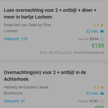
Luxe overnachting voor 2 + ontbijt + diner +
49%
meer in hartje Lochem
Hotel Hof van Gelre by Flow
9.4
star
Lochem
22 min.
directions_car
Verkocht: 123
€314
Regulier
€159
Excl. ca. €5 p.p.p.n. toeristenbelasting
favorite_border
Overnachting(en) voor 2 + ontbijt in de
37%
Achterhoek
Herberg de Gouden Leeuw
9.0
star
Bronkhorst
23 min.
directions_car
Verkocht: 41
€157
Regulier