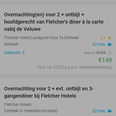
favorite_border
Overnachting(en) voor 2 + ontbijt +
9%
hoofdgerecht van Fletcher's diner à la carte
nabij de Veluwe
Fletcher Hotel-Landgoed Huis Te Eerbeek
8.1
star
Eerbeek
32 min.
directions_car
Verkocht: 3
€163
Regulier
€149
Excl. ca. €3,25 p.p.p.n. toeristenbelasting
favorite_border
Overnachting voor 2 + evt. ontbijt en 3-
gangendiner bij Fletcher Hotels
Fletcher Hotels
Eerbeek (+ meerdere locaties)
32 min.
directions_car