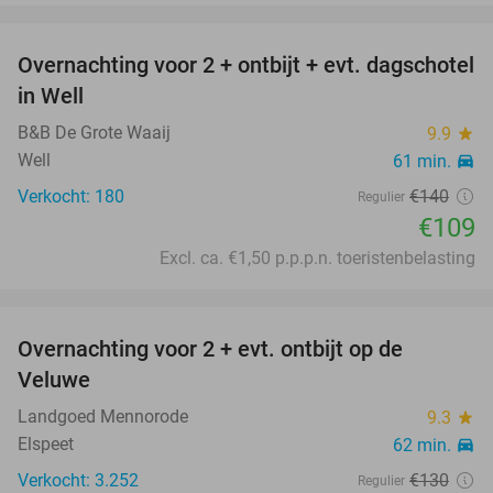
favorite_border
Overnachting voor 2 + ontbijt + evt. dagschotel
22%
in Well
B&B De Grote Waaij
9.9
star
Well
61 min.
directions_car
Verkocht: 180
€140
Regulier
€109
Excl. ca. €1,50 p.p.p.n. toeristenbelasting
favorite_border
Overnachting voor 2 + evt. ontbijt op de
51%
Veluwe
Landgoed Mennorode
9.3
star
Elspeet
62 min.
directions_car
Verkocht: 3.252
€130
Regulier