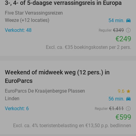
3-, 4- of 5-daagse verrassingsreis in Europa
29%
Five Star Verrassingsreizen
Weeze (+12 locaties)
54 min.
directions_car
Verkocht: 48
€349
Regulier
€249
Excl. ca. €35 boekingskosten per 2 pers.
favorite_border
Weekend of midweek weg (12 pers.) in
58%
EuroParcs
EuroParcs De Kraaijenbergse Plassen
9.6
star
Linden
56 min.
directions_car
Verkocht: 6
€1.411
Regulier
€599
Excl. ca. 4% toeristenbelasting en €13,50 p.p. bedlinnen
favorite_border