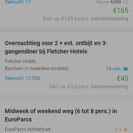
Verkocht: 17
€358
Regulier
€165
Excl. ca. €1,25 p.p.p.n. toeristenbelasting
favorite_border
Overnachting voor 2 + evt. ontbijt en 3-
gangendiner bij Fletcher Hotels
Fletcher Hotels
Barchem (+ meerdere locaties)
19 min.
directions_car
€45
Verkocht: 17.950
Excl. ca. €3 p.p.p.n. toeristenbelasting
favorite_border
Midweek of weekend weg (6 tot 8 pers.) in
24%
EuroParcs
EuroParcs Achterhoek
9.4
star