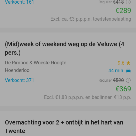
Verkocht: 161
€418
Regulier
€289
Excl. ca. €3 p.p.p.n. toeristenbelasting
favorite_border
(Mid)week of weekend weg op de Veluwe (4
34%
pers.)
De Rimboe & Woeste Hoogte
9.6
star
Hoenderloo
44 min.
directions_car
Verkocht: 371
€520
Regulier
€369
Excl. €1,83 p.p.p.n. en bedlinnen €13 p.p.
favorite_border
Overnachting voor 2 + ontbijt in het hart van
Twente