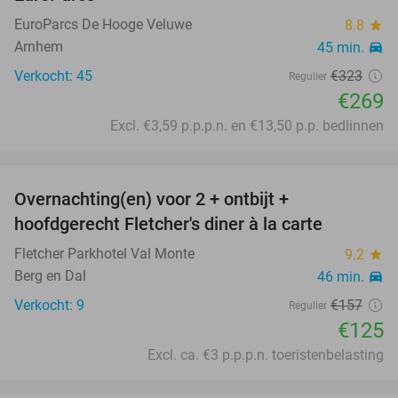
EuroParcs De Hooge Veluwe
8.8
star
Arnhem
45 min.
directions_car
Verkocht: 45
€323
Regulier
€269
Excl. €3,59 p.p.p.n. en €13,50 p.p. bedlinnen
favorite_border
Overnachting(en) voor 2 + ontbijt +
20%
hoofdgerecht Fletcher's diner à la carte
Fletcher Parkhotel Val Monte
9.2
star
Berg en Dal
46 min.
directions_car
Verkocht: 9
€157
Regulier
€125
Excl. ca. €3 p.p.p.n. toeristenbelasting
favorite_border