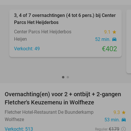
favorite_border
3, 4 of 7 overnachtingen (4 tot 6 pers.) bij Center
Parcs Het Heijderbos
Center Parcs Het Heijderbos
9.1
star
Heijen
52 min.
directions_car
€402
Verkocht: 49
favorite_border
Overnachting(en) voor 2 + ontbijt + 2-gangen
13%
Fletcher's Keuzemenu in Wolfheze
Fletcher Hotel-Restaurant De Buunderkamp
9.3
star
Wolfheze
53 min.
directions_car
Verkocht: 513
€179
Regulier