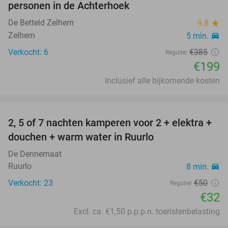
personen in de Achterhoek
De Betteld Zelhem
9.8
star
Zelhem
5 min.
directions_car
Verkocht: 6
€385
Regulier
€199
Inclusief alle bijkomende kosten
favorite_border
2, 5 of 7 nachten kamperen voor 2 + elektra +
36%
douchen + warm water in Ruurlo
De Dennemaat
Ruurlo
8 min.
directions_car
Verkocht: 23
€50
Regulier
€32
Excl. ca. €1,50 p.p.p.n. toeristenbelasting