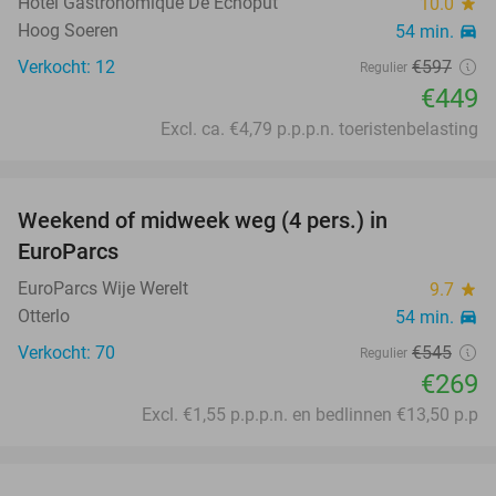
Hotel Gastronomique De Echoput
10.0
star
Hoog Soeren
54 min.
directions_car
Verkocht: 12
€597
Regulier
€449
Excl. ca. €4,79 p.p.p.n. toeristenbelasting
favorite_border
Weekend of midweek weg (4 pers.) in
51%
EuroParcs
EuroParcs Wije Werelt
9.7
star
Otterlo
54 min.
directions_car
Verkocht: 70
€545
Regulier
€269
Excl. €1,55 p.p.p.n. en bedlinnen €13,50 p.p
favorite_border