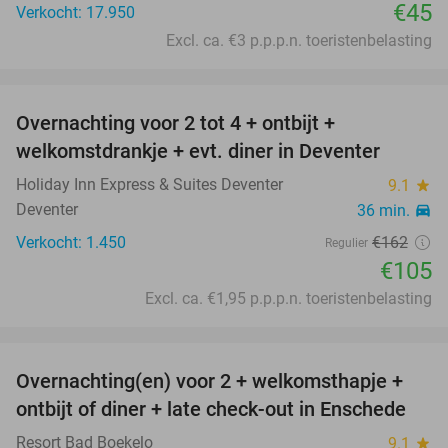
€45
Verkocht: 17.950
Excl. ca. €3 p.p.p.n. toeristenbelasting
favorite_border
Overnachting voor 2 tot 4 + ontbijt +
35%
welkomstdrankje + evt. diner in Deventer
Holiday Inn Express & Suites Deventer
9.1
star
Deventer
36 min.
directions_car
Verkocht: 1.450
€162
Regulier
€105
Excl. ca. €1,95 p.p.p.n. toeristenbelasting
favorite_border
Overnachting(en) voor 2 + welkomsthapje +
ontbijt of diner + late check-out in Enschede
Resort Bad Boekelo
9.1
star