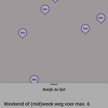
hotel
hotel
hotel
hotel
hotel
hotel
Bekijk de lijst
favorite_border
hotel
Weekend of (mid)week weg voor max. 6
48%