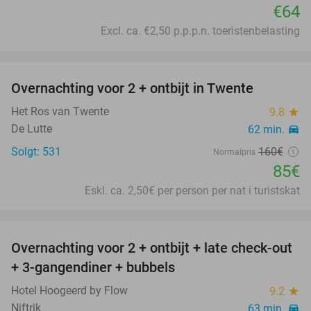
€64
Excl. ca. €2,50 p.p.p.n. toeristenbelasting
favorite_border
Overnachting voor 2 + ontbijt in Twente
47%
Het Ros van Twente
9.8
star
De Lutte
62 min.
directions_car
Solgt: 531
160€
Normalpris
85€
Eskl. ca. 2,50€ per person per nat i turistskat
favorite_border
Overnachting voor 2 + ontbijt + late check-out
46%
+ 3-gangendiner + bubbels
Hotel Hoogeerd by Flow
9.2
star
Niftrik
63 min.
directions_car