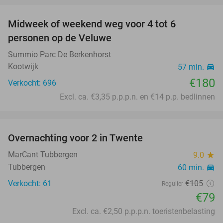
Midweek of weekend weg voor 4 tot 6
personen op de Veluwe
Summio Parc De Berkenhorst
Kootwijk
57 min.
directions_car
€180
Verkocht: 696
Excl. ca. €3,35 p.p.p.n. en €14 p.p. bedlinnen
favorite_border
Overnachting voor 2 in Twente
25%
MarCant Tubbergen
9.0
star
Tubbergen
60 min.
directions_car
Verkocht: 61
€105
Regulier
€79
Excl. ca. €2,50 p.p.p.n. toeristenbelasting