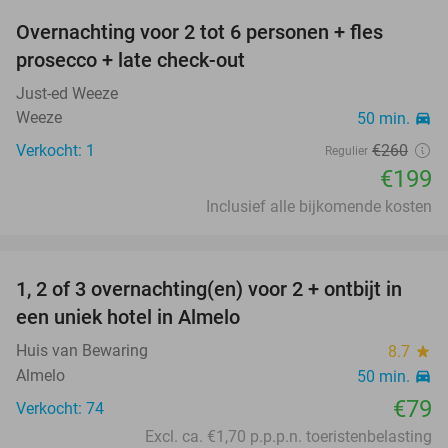
Overnachting voor 2 tot 6 personen + fles
23%
prosecco + late check-out
Just-ed Weeze
Weeze
50 min.
directions_car
Verkocht: 1
€260
Regulier
€199
Inclusief alle bijkomende kosten
favorite_border
1, 2 of 3 overnachting(en) voor 2 + ontbijt in
een uniek hotel in Almelo
Huis van Bewaring
8.7
star
Almelo
50 min.
directions_car
€79
Verkocht: 74
Excl. ca. €1,70 p.p.p.n. toeristenbelasting