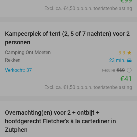
€99
Excl. ca. €4,50 p.p.p.n. toeristenbelasting
favorite_border
Kampeerplek of tent (2, 5 of 7 nachten) voor 2
32%
personen
Camping Ont Moeten
9.9
star
Rekken
23 min.
directions_car
Verkocht: 37
€60
Regulier
€41
Excl. ca. €1,50 p.p.p.n. toeristenbelasting
favorite_border
Overnachting(en) voor 2 + ontbijt +
7%
hoofdgerecht Fletcher's à la cartediner in
Zutphen