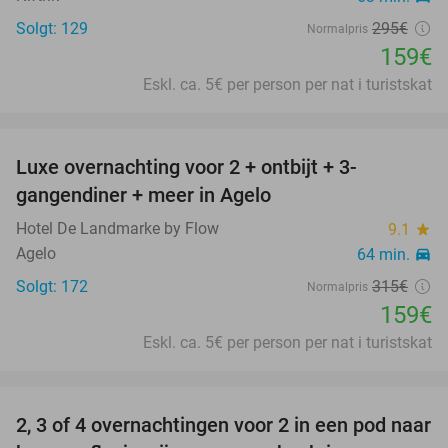
Solgt: 129
295€
Normalpris
159€
Eskl. ca. 5€ per person per nat i turistskat
favorite_border
Luxe overnachting voor 2 + ontbijt + 3-
50%
gangendiner + meer in Agelo
Hotel De Landmarke by Flow
9.1
star
Agelo
64 min.
directions_car
Solgt: 172
315€
Normalpris
159€
Eskl. ca. 5€ per person per nat i turistskat
favorite_border
2, 3 of 4 overnachtingen voor 2 in een pod naar
59%