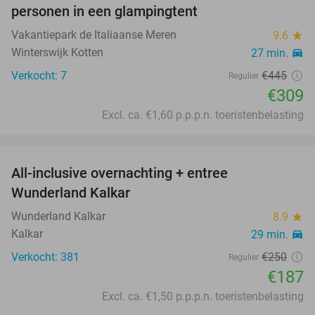
personen in een glampingtent
Vakantiepark de Italiaanse Meren
9.6
star
Winterswijk Kotten
27 min.
directions_car
Verkocht: 7
€445
Regulier
€309
Excl. ca. €1,60 p.p.p.n. toeristenbelasting
favorite_border
All-inclusive overnachting + entree
25%
Wunderland Kalkar
Wunderland Kalkar
8.9
star
Kalkar
29 min.
directions_car
Verkocht: 381
€250
Regulier
€187
Excl. ca. €1,50 p.p.p.n. toeristenbelasting