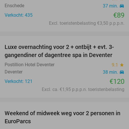
Enschede
37 min.
directions_car
€89
Verkocht: 435
Excl. toeristenbelasting €3,50 p.p.p.n.
favorite_border
Luxe overnachting voor 2 + ontbijt + evt. 3-
gangendiner of dagentree spa in Deventer
Postillion Hotel Deventer
9.1
star
Deventer
38 min.
directions_car
€120
Verkocht: 121
Excl. ca. €1,95 p.p.p.n. toeristenbelasting
favorite_border
Weekend of midweek weg voor 2 personen in
28%
EuroParcs