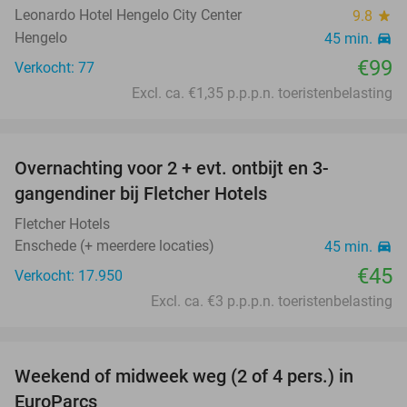
Leonardo Hotel Hengelo City Center
9.8
star
Hengelo
45 min.
directions_car
€99
Verkocht: 77
Excl. ca. €1,35 p.p.p.n. toeristenbelasting
favorite_border
Overnachting voor 2 + evt. ontbijt en 3-
gangendiner bij Fletcher Hotels
Fletcher Hotels
Enschede (+ meerdere locaties)
45 min.
directions_car
€45
Verkocht: 17.950
Excl. ca. €3 p.p.p.n. toeristenbelasting
favorite_border
Weekend of midweek weg (2 of 4 pers.) in
17%
EuroParcs