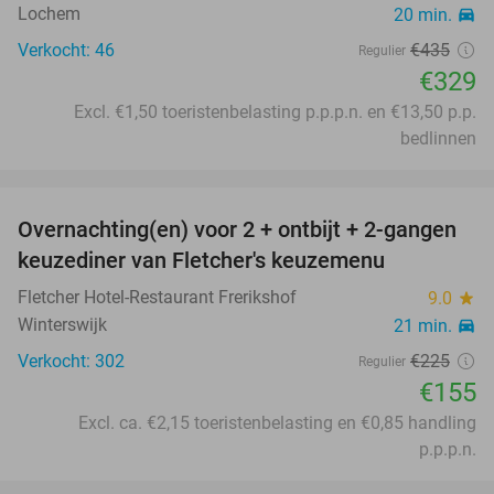
Lochem
20 min.
directions_car
Verkocht: 46
€435
Regulier
€329
Excl. €1,50 toeristenbelasting p.p.p.n. en €13,50 p.p.
bedlinnen
favorite_border
Overnachting(en) voor 2 + ontbijt + 2-gangen
31%
keuzediner van Fletcher's keuzemenu
Fletcher Hotel-Restaurant Frerikshof
9.0
star
Winterswijk
21 min.
directions_car
Verkocht: 302
€225
Regulier
€155
Excl. ca. €2,15 toeristenbelasting en €0,85 handling
p.p.p.n.
favorite_border