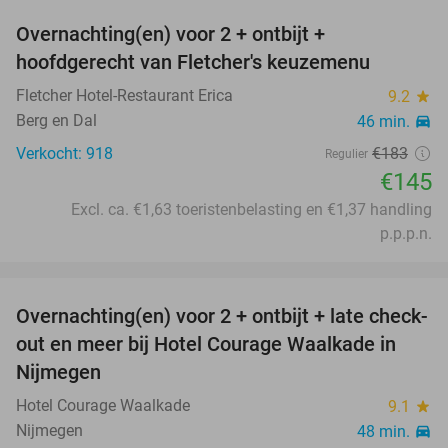
Overnachting(en) voor 2 + ontbijt +
21%
hoofdgerecht van Fletcher's keuzemenu
Fletcher Hotel-Restaurant Erica
9.2
star
Berg en Dal
46 min.
directions_car
Verkocht: 918
€183
Regulier
€145
Excl. ca. €1,63 toeristenbelasting en €1,37 handling
p.p.p.n.
favorite_border
Overnachting(en) voor 2 + ontbijt + late check-
48%
out en meer bij Hotel Courage Waalkade in
Nijmegen
Hotel Courage Waalkade
9.1
star
Nijmegen
48 min.
directions_car