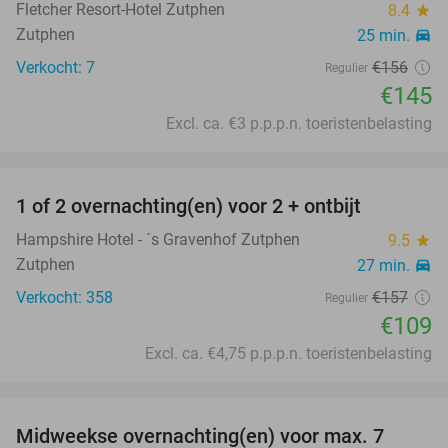
Fletcher Resort-Hotel Zutphen
8.4
star
Zutphen
25 min.
directions_car
Verkocht: 7
€156
Regulier
€145
Excl. ca. €3 p.p.p.n. toeristenbelasting
favorite_border
1 of 2 overnachting(en) voor 2 + ontbijt
31%
Hampshire Hotel - ´s Gravenhof Zutphen
9.5
star
Zutphen
27 min.
directions_car
Verkocht: 358
€157
Regulier
€109
Excl. ca. €4,75 p.p.p.n. toeristenbelasting
favorite_border
Midweekse overnachting(en) voor max. 7
31%