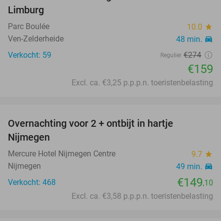
Limburg
Parc Boulée
10.0
star
Ven-Zelderheide
48 min.
directions_car
Verkocht: 59
€274
Regulier
€159
Excl. ca. €3,25 p.p.p.n. toeristenbelasting
favorite_border
Overnachting voor 2 + ontbijt in hartje
Nijmegen
Mercure Hotel Nijmegen Centre
9.7
star
Nijmegen
49 min.
directions_car
€149
Verkocht: 468
,10
Excl. ca. €3,58 p.p.p.n. toeristenbelasting
favorite_border