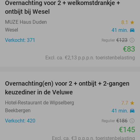
Overnachting voor 2 + welkomstdrankje +
33%
ontbijt bij Wesel
MUZE Haus Duden
8.1
star
Wesel
41 min.
directions_car
Verkocht: 371
€123
Regulier
€83
Excl. ca. €2,13 p.p.p.n. toeristenbelasting
favorite_border
Overnachting(en) voor 2 + ontbijt + 2-gangen
22%
keuzediner in de Veluwe
Hotel-Restaurant de Wipselberg
7.7
star
Beekbergen
41 min.
directions_car
Verkocht: 420
€186
Regulier
€145
Excl. ca. €3 p.p.p.n. toeristenbelasting