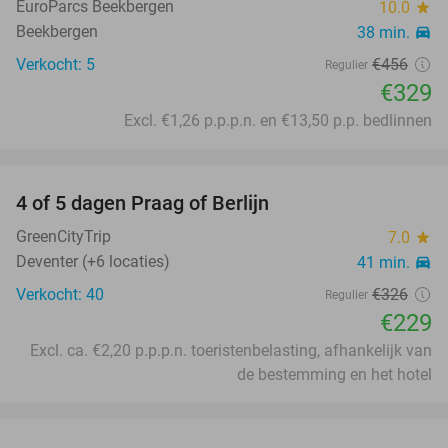
EuroParcs Beekbergen
10.0
star
Beekbergen
38 min.
directions_car
Verkocht: 5
€456
Regulier
€329
Excl. €1,26 p.p.p.n. en €13,50 p.p. bedlinnen
favorite_border
4 of 5 dagen Praag of Berlijn
30%
GreenCityTrip
7.0
star
Deventer (+6 locaties)
41 min.
directions_car
Verkocht: 40
€326
Regulier
€229
Excl. ca. €2,20 p.p.p.n. toeristenbelasting, afhankelijk van
de bestemming en het hotel
favorite_border