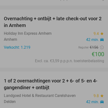
favorite_border
Overnachting + ontbijt + late check-out voor 2
36%
in Arnhem
Holiday Inn Express Arnhem
9.4
star
Arnhem
42 min.
directions_car
Verkocht: 1.219
€156
Regulier
€100
Excl. ca. €3,59 p.p.p.n. toeristenbelasting
favorite_border
1 of 2 overnachtingen voor 2 + 6- of 5- en 4-
31%
gangendiner + ontbijt
Landgoed Hotel & Restaurant Carelshaven
9.8
star
Delden
42 min.
directions_car