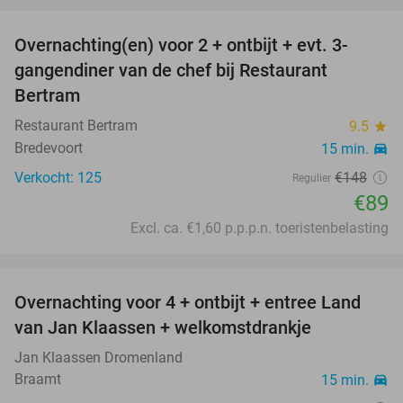
favorite_border
Overnachting(en) voor 2 + ontbijt + evt. 3-
40%
gangendiner van de chef bij Restaurant
Bertram
Restaurant Bertram
9.5
star
Bredevoort
15 min.
directions_car
Verkocht: 125
€148
Regulier
€89
Excl. ca. €1,60 p.p.p.n. toeristenbelasting
favorite_border
Overnachting voor 4 + ontbijt + entree Land
54%
van Jan Klaassen + welkomstdrankje
Jan Klaassen Dromenland
Braamt
15 min.
directions_car