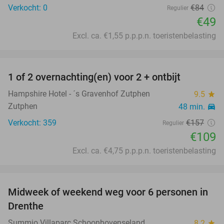
Verkocht: 0
€84
Regulier
€49
Excl. ca. €1,55 p.p.p.n. toeristenbelasting
favorite_border
1 of 2 overnachting(en) voor 2 + ontbijt
31%
Hampshire Hotel - ´s Gravenhof Zutphen
9.5
star
Zutphen
48 min.
directions_car
Verkocht: 359
€157
Regulier
€109
Excl. ca. €4,75 p.p.p.n. toeristenbelasting
favorite_border
Midweek of weekend weg voor 6 personen in
Drenthe
Summio Villaparc Schoonhovenseland
8.2
star