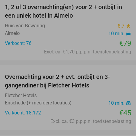
1, 2 of 3 overnachting(en) voor 2 + ontbijt in
een uniek hotel in Almelo
Huis van Bewaring
8.7
star
Almelo
10 min.
directions_car
€79
Verkocht: 76
Excl. ca. €1,70 p.p.p.n. toeristenbelasting
favorite_border
Overnachting voor 2 + evt. ontbijt en 3-
gangendiner bij Fletcher Hotels
Fletcher Hotels
Enschede (+ meerdere locaties)
10 min.
directions_car
€45
Verkocht: 18.172
Excl. ca. €3 p.p.p.n. toeristenbelasting
favorite_border