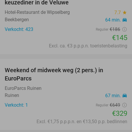
keuzediner in de Veluwe
Hotel-Restaurant de Wipselberg
7.7
star
Beekbergen
64 min.
directions_car
Verkocht: 423
€186
Regulier
€145
Excl. ca. €3 p.p.p.n. toeristenbelasting
favorite_border
Weekend of midweek weg (2 pers.) in
49%
EuroParcs
EuroParcs Ruinen
Ruinen
67 min.
directions_car
Verkocht: 1
€649
Regulier
€329
Excl. €1,75 p.p.p.n. en €13,50 p.p. bedlinnen
favorite_border