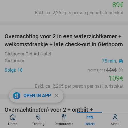
89€
Eskl. ca. 2,26€ per person per nat i turistskat
favorite_border
Overnachting voor 2 in een waterzichtkamer +
24%
welkomstdrankje + late check-out in Giethoorn
Giethoorn Old Art Hotel
Giethoorn
75 min.
directions_car
Solgt: 18
144€
Normalpris
109€
Eskl. ca. 2,26€ per person per nat i turistskat
favorite_border
close
OPEN IN APP
Overnachting(en) voor 2 + ontbijt +
30%
hoofdgerecht Fletcher's Keuzediner in
Home
Dichtbij
Restaurants
Hotels
Menu
Nunspeet