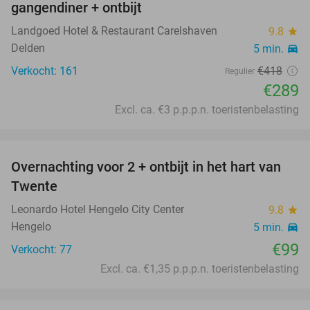
gangendiner + ontbijt
Landgoed Hotel & Restaurant Carelshaven
9.8
star
Delden
5 min.
directions_car
Verkocht: 161
€418
Regulier
€289
Excl. ca. €3 p.p.p.n. toeristenbelasting
favorite_border
Overnachting voor 2 + ontbijt in het hart van
Twente
Leonardo Hotel Hengelo City Center
9.8
star
Hengelo
5 min.
directions_car
€99
Verkocht: 77
Excl. ca. €1,35 p.p.p.n. toeristenbelasting
favorite_border