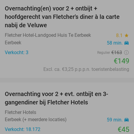
Overnachting(en) voor 2 + ontbijt +
9%
hoofdgerecht van Fletcher's diner à la carte
nabij de Veluwe
Fletcher Hotel-Landgoed Huis Te Eerbeek
8.1
star
Eerbeek
58 min.
directions_car
Verkocht: 3
€163
Regulier
€149
Excl. ca. €3,25 p.p.p.n. toeristenbelasting
favorite_border
Overnachting voor 2 + evt. ontbijt en 3-
gangendiner bij Fletcher Hotels
Fletcher Hotels
Eerbeek (+ meerdere locaties)
59 min.
directions_car
€45
Verkocht: 18.172