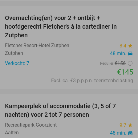
favorite_border
Overnachting(en) voor 2 + ontbijt +
7%
hoofdgerecht Fletcher's à la cartediner in
Zutphen
Fletcher Resort-Hotel Zutphen
8.4
star
Zutphen
48 min.
directions_car
Verkocht: 7
€156
Regulier
€145
Excl. ca. €3 p.p.p.n. toeristenbelasting
favorite_border
Kampeerplek of accommodatie (3, 5 of 7
42%
nachten) voor 2 tot 7 personen
Recreatiepark Goorzicht
9.7
star
Aalten
48 min.
directions_car