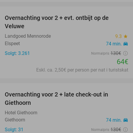
favorite_border
Overnachting voor 2 + evt. ontbijt op de
51%
Veluwe
Landgoed Mennorode
9.3
star
Elspeet
74 min.
directions_car
Solgt: 3.261
130€
Normalpris
64€
Eskl. ca. 2,50€ per person per nat i turistskat
favorite_border
Overnachting voor 2 + late check-out in
32%
Giethoorn
Hotel Giethoorn
Giethoorn
74 min.
directions_car
Solgt: 31
130€
Normalpris