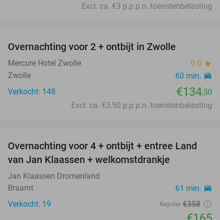
Excl. ca. €3 p.p.p.n. toeristenbelasting
favorite_border
Overnachting voor 2 + ontbijt in Zwolle
Mercure Hotel Zwolle
9.0
star
Zwolle
60 min.
directions_car
€134
Verkocht: 148
,50
Excl. ca. €3,50 p.p.p.n. toeristenbelasting
favorite_border
Overnachting voor 4 + ontbijt + entree Land
54%
van Jan Klaassen + welkomstdrankje
Jan Klaassen Dromenland
Braamt
61 min.
directions_car
Verkocht: 19
€358
Regulier
€165