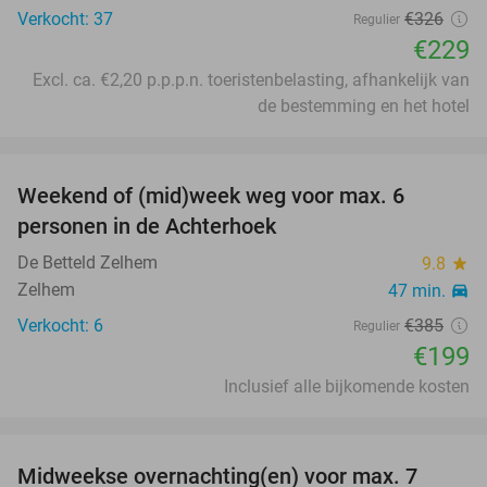
Verkocht: 37
€326
Regulier
€229
Excl. ca. €2,20 p.p.p.n. toeristenbelasting, afhankelijk van
de bestemming en het hotel
favorite_border
Weekend of (mid)week weg voor max. 6
48%
personen in de Achterhoek
De Betteld Zelhem
9.8
star
Zelhem
47 min.
directions_car
Verkocht: 6
€385
Regulier
€199
Inclusief alle bijkomende kosten
favorite_border
Midweekse overnachting(en) voor max. 7
31%