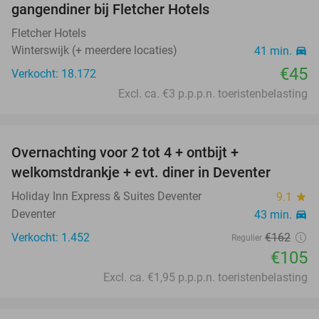
gangendiner bij Fletcher Hotels
Fletcher Hotels
Winterswijk (+ meerdere locaties)
41 min.
directions_car
€45
Verkocht: 18.172
Excl. ca. €3 p.p.p.n. toeristenbelasting
favorite_border
Overnachting voor 2 tot 4 + ontbijt +
35%
welkomstdrankje + evt. diner in Deventer
Holiday Inn Express & Suites Deventer
9.1
star
Deventer
43 min.
directions_car
Verkocht: 1.452
€162
Regulier
€105
Excl. ca. €1,95 p.p.p.n. toeristenbelasting
favorite_border