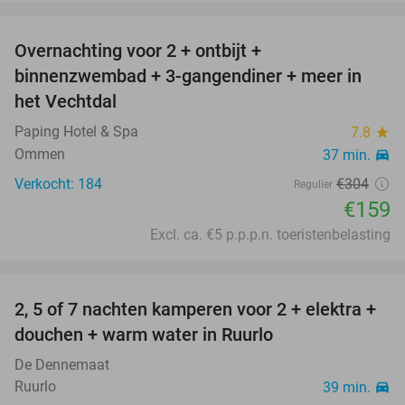
favorite_border
Overnachting voor 2 + ontbijt +
48%
binnenzwembad + 3-gangendiner + meer in
het Vechtdal
Paping Hotel & Spa
7.8
star
Ommen
37 min.
directions_car
Verkocht: 184
€304
Regulier
€159
Excl. ca. €5 p.p.p.n. toeristenbelasting
favorite_border
2, 5 of 7 nachten kamperen voor 2 + elektra +
36%
douchen + warm water in Ruurlo
De Dennemaat
Ruurlo
39 min.
directions_car