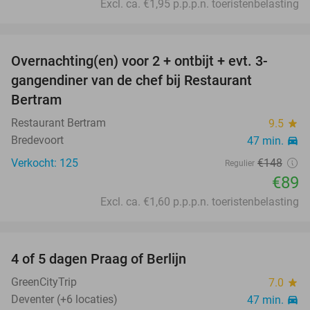
Excl. ca. €1,95 p.p.p.n. toeristenbelasting
favorite_border
Overnachting(en) voor 2 + ontbijt + evt. 3-
40%
gangendiner van de chef bij Restaurant
Bertram
Restaurant Bertram
9.5
star
Bredevoort
47 min.
directions_car
Verkocht: 125
€148
Regulier
€89
Excl. ca. €1,60 p.p.p.n. toeristenbelasting
favorite_border
4 of 5 dagen Praag of Berlijn
30%
GreenCityTrip
7.0
star
Deventer (+6 locaties)
47 min.
directions_car