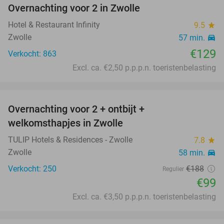
Overnachting voor 2 in Zwolle
Hotel & Restaurant Infinity
9.5
star
Zwolle
57 min.
directions_car
€129
Verkocht: 863
Excl. ca. €2,50 p.p.p.n. toeristenbelasting
favorite_border
Overnachting voor 2 + ontbijt +
47%
welkomsthapjes in Zwolle
TULIP Hotels & Residences - Zwolle
7.8
star
Zwolle
58 min.
directions_car
Verkocht: 250
€188
Regulier
€99
Excl. ca. €3,50 p.p.p.n. toeristenbelasting
favorite_border