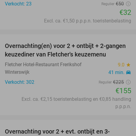
Verkocht: 23
€50
Regulier
€32
Excl. ca. €1,50 p.p.p.n. toeristenbelasting
favorite_border
Overnachting(en) voor 2 + ontbijt + 2-gangen
31%
keuzediner van Fletcher's keuzemenu
Fletcher Hotel-Restaurant Frerikshof
9.0
star
Winterswijk
41 min.
directions_car
Verkocht: 302
€225
Regulier
€155
Excl. ca. €2,15 toeristenbelasting en €0,85 handling
p.p.p.n.
favorite_border
Overnachting voor 2 + evt. ontbijt en 3-