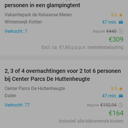
personen in een glampingtent
Vakantiepark de Italiaanse Meren
9.6
star
Winterswijk Kotten
47 min.
directions_car
Verkocht: 7
€445
Regulier
€309
Excl. ca. €1,60 p.p.p.n. toeristenbelasting
favorite_border
2, 3 of 4 overnachtingen voor 2 tot 6 personen
15%
bij Center Parcs De Huttenheugte
Center Parcs De Huttenheugte
9.5
star
Dalen
47 min.
directions_car
Verkocht: 77
€192
,94
Regulier
€164
Inclusief alle bijkomende kosten