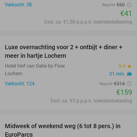
Verkocht: 38
€60
Regulier
€41
Excl. ca. €1,50 p.p.p.n. toeristenbelasting
favorite_border
Luxe overnachting voor 2 + ontbijt + diner +
49%
meer in hartje Lochem
Hotel Hof van Gelre by Flow
9.4
star
Lochem
31 min.
directions_car
Verkocht: 124
€314
Regulier
€159
Excl. ca. €5 p.p.p.n. toeristenbelasting
favorite_border
Midweek of weekend weg (6 tot 8 pers.) in
24%
EuroParcs