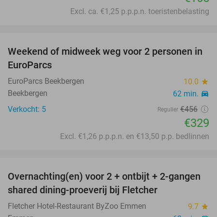
Excl. ca. €1,25 p.p.p.n. toeristenbelasting
favorite_border
Weekend of midweek weg voor 2 personen in
28%
EuroParcs
EuroParcs Beekbergen
10.0
star
Beekbergen
62 min.
directions_car
Verkocht: 5
€456
Regulier
€329
Excl. €1,26 p.p.p.n. en €13,50 p.p. bedlinnen
favorite_border
Overnachting(en) voor 2 + ontbijt + 2-gangen
38%
shared dining-proeverij bij Fletcher
Fletcher Hotel-Restaurant ByZoo Emmen
9.7
star