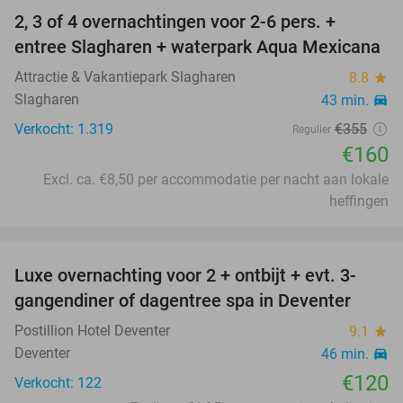
2, 3 of 4 overnachtingen voor 2-6 pers. +
55%
entree Slagharen + waterpark Aqua Mexicana
Attractie & Vakantiepark Slagharen
8.8
star
Slagharen
43 min.
directions_car
Verkocht: 1.319
€355
Regulier
€160
Excl. ca. €8,50 per accommodatie per nacht aan lokale
heffingen
favorite_border
Luxe overnachting voor 2 + ontbijt + evt. 3-
gangendiner of dagentree spa in Deventer
Postillion Hotel Deventer
9.1
star
Deventer
46 min.
directions_car
€120
Verkocht: 122