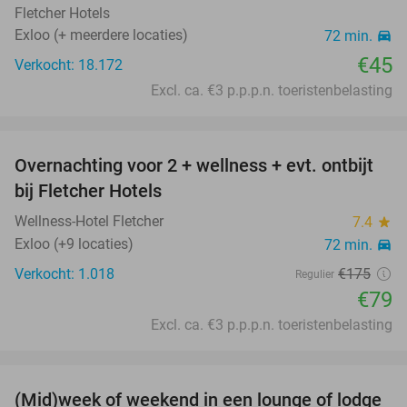
Fletcher Hotels
Exloo (+ meerdere locaties)
72 min.
directions_car
€45
Verkocht: 18.172
Excl. ca. €3 p.p.p.n. toeristenbelasting
favorite_border
Overnachting voor 2 + wellness + evt. ontbijt
55%
bij Fletcher Hotels
Wellness-Hotel Fletcher
7.4
star
Exloo (+9 locaties)
72 min.
directions_car
Verkocht: 1.018
€175
Regulier
€79
Excl. ca. €3 p.p.p.n. toeristenbelasting
favorite_border
(Mid)week of weekend in een lounge of lodge
44%