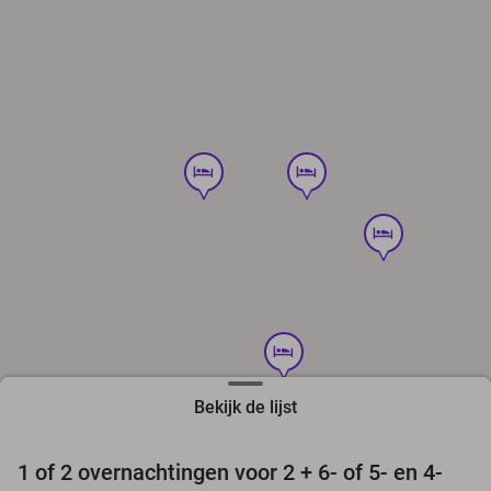
hotel
hotel
hotel
hotel
Bekijk de lijst
favorite_border
1 of 2 overnachtingen voor 2 + 6- of 5- en 4-
31%