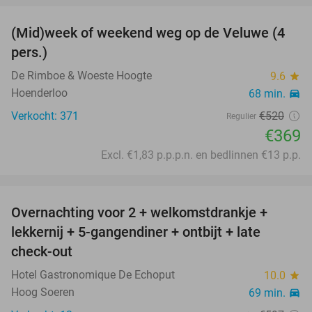
(Mid)week of weekend weg op de Veluwe (4
34%
pers.)
De Rimboe & Woeste Hoogte
9.6
star
Hoenderloo
68 min.
directions_car
Verkocht: 371
€520
Regulier
€369
Excl. €1,83 p.p.p.n. en bedlinnen €13 p.p.
favorite_border
Overnachting voor 2 + welkomstdrankje +
25%
lekkernij + 5-gangendiner + ontbijt + late
check-out
Hotel Gastronomique De Echoput
10.0
star
Hoog Soeren
69 min.
directions_car