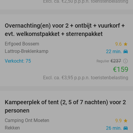
Excl. ca. €2,50 p.p.p.n. toeristenbelasting
favorite_border
Overnachting(en) voor 2 + ontbijt + vuurkorf +
33%
evt. welkomstpakket + sterrenpakket
Erfgoed Bossem
9.6
star
Lattrop-Breklenkamp
22 min.
directions_car
Verkocht: 75
€237
Regulier
€159
Excl. ca. €3,95 p.p.p.n. toeristenbelasting
favorite_border
Kampeerplek of tent (2, 5 of 7 nachten) voor 2
32%
personen
Camping Ont Moeten
9.9
star
Rekken
26 min.
directions_car