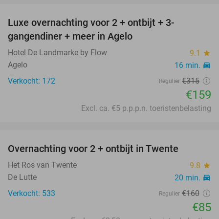
Luxe overnachting voor 2 + ontbijt + 3-
50%
gangendiner + meer in Agelo
Hotel De Landmarke by Flow
9.1
star
Agelo
16 min.
directions_car
Verkocht: 172
€315
Regulier
€159
Excl. ca. €5 p.p.p.n. toeristenbelasting
favorite_border
Overnachting voor 2 + ontbijt in Twente
47%
Het Ros van Twente
9.8
star
De Lutte
20 min.
directions_car
Verkocht: 533
€160
Regulier
€85