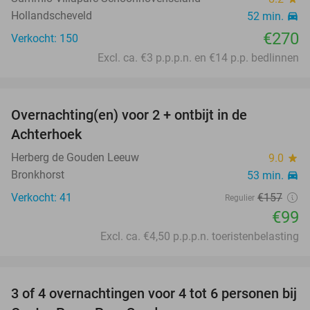
Hollandscheveld
52 min.
directions_car
€270
Verkocht: 150
Excl. ca. €3 p.p.p.n. en €14 p.p. bedlinnen
favorite_border
Overnachting(en) voor 2 + ontbijt in de
37%
Achterhoek
Herberg de Gouden Leeuw
9.0
star
Bronkhorst
53 min.
directions_car
Verkocht: 41
€157
Regulier
€99
Excl. ca. €4,50 p.p.p.n. toeristenbelasting
favorite_border
3 of 4 overnachtingen voor 4 tot 6 personen bij