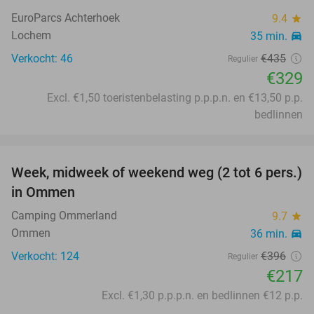
EuroParcs Achterhoek
9.4
star
Lochem
35 min.
directions_car
Verkocht: 46
€435
Regulier
€329
Excl. €1,50 toeristenbelasting p.p.p.n. en €13,50 p.p.
bedlinnen
favorite_border
Week, midweek of weekend weg (2 tot 6 pers.)
45%
in Ommen
Camping Ommerland
9.7
star
Ommen
36 min.
directions_car
Verkocht: 124
€396
Regulier
€217
Excl. €1,30 p.p.p.n. en bedlinnen €12 p.p.