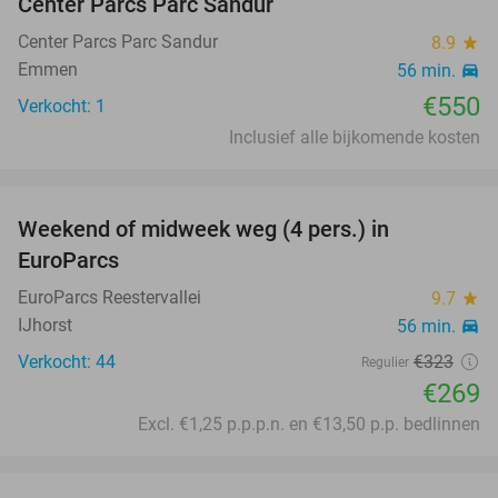
Center Parcs Parc Sandur
Center Parcs Parc Sandur
8.9
star
Emmen
56 min.
directions_car
€550
Verkocht: 1
Inclusief alle bijkomende kosten
favorite_border
Weekend of midweek weg (4 pers.) in
17%
EuroParcs
EuroParcs Reestervallei
9.7
star
IJhorst
56 min.
directions_car
Verkocht: 44
€323
Regulier
€269
Excl. €1,25 p.p.p.n. en €13,50 p.p. bedlinnen
favorite_border