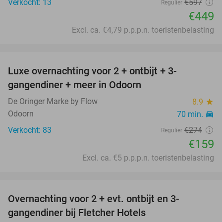
Verkocht: 13
€597
Regulier
€449
Excl. ca. €4,79 p.p.p.n. toeristenbelasting
favorite_border
Luxe overnachting voor 2 + ontbijt + 3-
42%
gangendiner + meer in Odoorn
De Oringer Marke by Flow
8.9
star
Odoorn
70 min.
directions_car
Verkocht: 83
€274
Regulier
€159
Excl. ca. €5 p.p.p.n. toeristenbelasting
favorite_border
Overnachting voor 2 + evt. ontbijt en 3-
gangendiner bij Fletcher Hotels