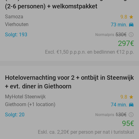
(2-6 personen) + welkomstpakket
Samoza
9.8
star
Vierhouten
73 min.
directions_car
Solgt: 193
530€
Normalpris
297€
Excl. €1,50 p.p.p.n. en bedlinnen €12 p.p.
favorite_border
Hotelovernachting voor 2 + ontbijt in Steenwijk
27%
+ evt. diner in Giethoorn
MyHotel Steenwijk
9.8
star
Giethoorn (+1 location)
74 min.
directions_car
Solgt: 20
130€
Normalpris
95€
Eskl. ca. 2,20€ per person per nat i turistskat