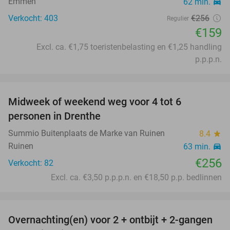
Emmen
62 min.
directions_car
Verkocht: 403
€256
Regulier
€159
Excl. ca. €1,75 toeristenbelasting en €1,25 handling
p.p.p.n.
favorite_border
Midweek of weekend weg voor 4 tot 6
personen in Drenthe
Summio Buitenplaats de Marke van Ruinen
8.4
star
Ruinen
63 min.
directions_car
€256
Verkocht: 82
Excl. ca. €3,50 p.p.p.n. en €18,50 p.p. bedlinnen
favorite_border
Overnachting(en) voor 2 + ontbijt + 2-gangen
22%