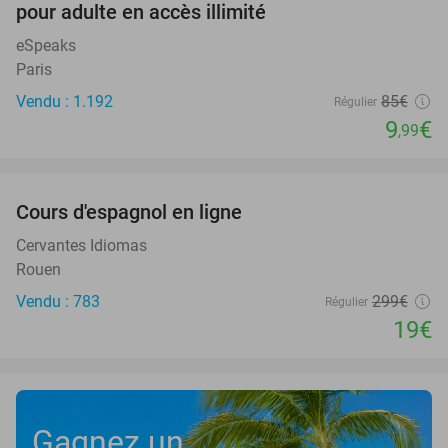
pour adulte en accès illimité
eSpeaks
Paris
Vendu : 1.192
85€
Régulier
9
€
,99
favorite_border
Cours d'espagnol en ligne
94%
Cervantes Idiomas
Rouen
Vendu : 783
299€
Régulier
19€
Gagnez un