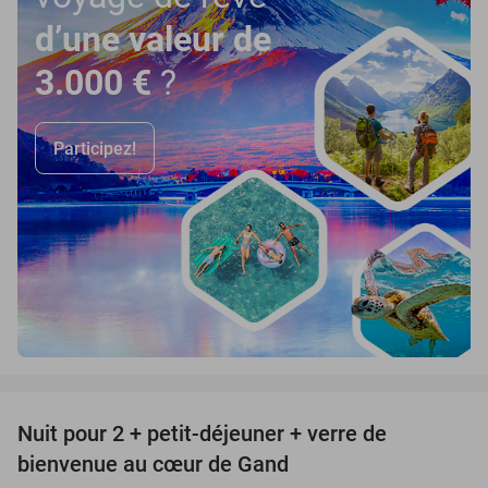
d’une valeur de
3.000 €
?
Participez!
favorite_border
Nuit pour 2 + petit-déjeuner + verre de
25%
bienvenue au cœur de Gand