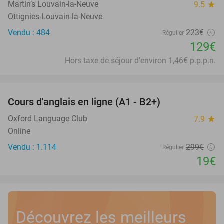
Martin’s Louvain-la-Neuve
9.5
star
Ottignies-Louvain-la-Neuve
Vendu : 484
223€
Régulier
129€
Hors taxe de séjour d'environ 1,46€ p.p.p.n.
favorite_border
Cours d'anglais en ligne (A1 - B2+)
94%
Oxford Language Club
7.9
star
Online
Vendu : 1.114
299€
Régulier
19€
Découvrez les meilleurs