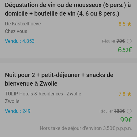
Dégustation de vin ou de mousseux (6 pers.) à
91%
domicile + bouteille de vin (4, 6 ou 8 pers.)
De Kasteelhoeve
8.5
star
Chez vous
Vendu : 4.853
70€
Régulier
6
€
,50
favorite_border
Nuit pour 2 + petit-déjeuner + snacks de
47%
bienvenue à Zwolle
TULIP Hotels & Residences - Zwolle
7.8
star
Zwolle
Vendu : 249
188€
Régulier
99€
Hors taxe de séjour d'environ 3,50€ p.p.p.n.