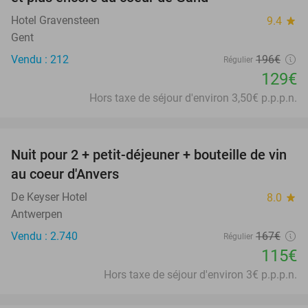
Hotel Gravensteen
9.4
star
Gent
Vendu : 212
196€
Régulier
129€
Hors taxe de séjour d'environ 3,50€ p.p.p.n.
favorite_border
Nuit pour 2 + petit-déjeuner + bouteille de vin
31%
au coeur d'Anvers
De Keyser Hotel
8.0
star
Antwerpen
Vendu : 2.740
167€
Régulier
115€
Hors taxe de séjour d'environ 3€ p.p.p.n.
favorite_border