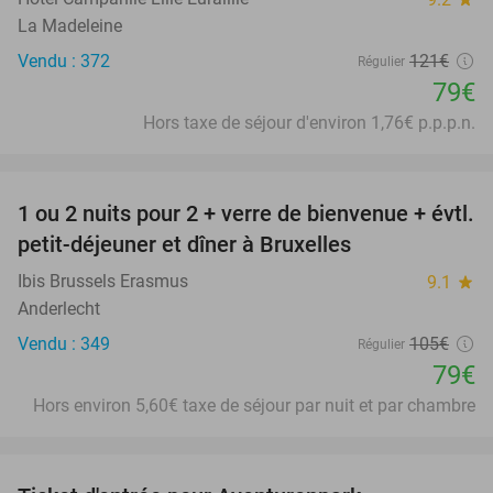
La Madeleine
Vendu : 372
121€
Régulier
79€
Hors taxe de séjour d'environ 1,76€ p.p.p.n.
favorite_border
1 ou 2 nuits pour 2 + verre de bienvenue + évtl.
25%
petit-déjeuner et dîner à Bruxelles
Ibis Brussels Erasmus
9.1
star
Anderlecht
Vendu : 349
105€
Régulier
79€
Hors environ 5,60€ taxe de séjour par nuit et par chambre
favorite_border