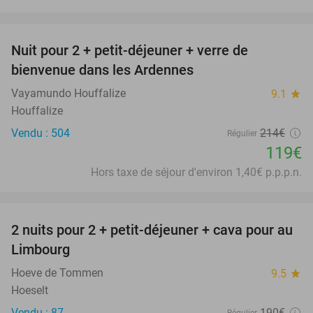
favorite_border
Nuit pour 2 + petit-déjeuner + verre de
44%
bienvenue dans les Ardennes
Vayamundo Houffalize
9.1
star
Houffalize
Vendu : 504
214€
Régulier
119€
Hors taxe de séjour d'environ 1,40€ p.p.p.n.
favorite_border
2 nuits pour 2 + petit-déjeuner + cava pour au
24%
Limbourg
Hoeve de Tommen
9.5
star
Hoeselt
Vendu : 87
190€