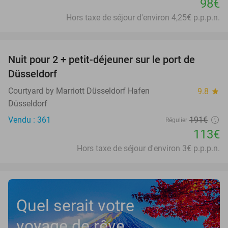
98€
Hors taxe de séjour d'environ 4,25€ p.p.p.n.
favorite_border
Nuit pour 2 + petit-déjeuner sur le port de
41%
Düsseldorf
Courtyard by Marriott Düsseldorf Hafen
9.8
star
Düsseldorf
Vendu : 361
191€
Régulier
113€
Hors taxe de séjour d'environ 3€ p.p.p.n.
Quel serait votre
voyage de rêve