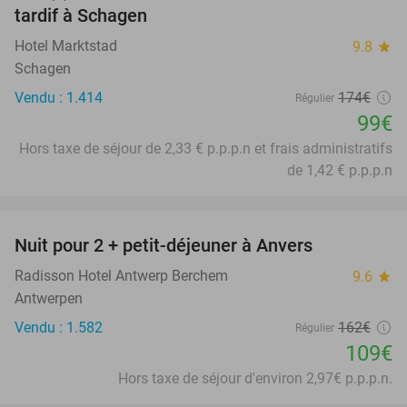
tardif à Schagen
Hotel Marktstad
9.8
star
Schagen
Vendu : 1.414
174€
Régulier
99€
Hors taxe de séjour de 2,33 € p.p.p.n et frais administratifs
de 1,42 € p.p.p.n
favorite_border
Nuit pour 2 + petit-déjeuner à Anvers
33%
Radisson Hotel Antwerp Berchem
9.6
star
Antwerpen
Vendu : 1.582
162€
Régulier
109€
Hors taxe de séjour d'environ 2,97€ p.p.p.n.