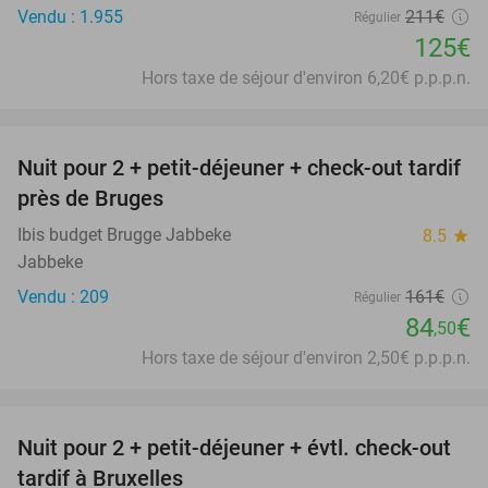
Vendu : 1.955
211€
Régulier
125€
Hors taxe de séjour d'environ 6,20€ p.p.p.n.
favorite_border
Nuit pour 2 + petit-déjeuner + check-out tardif
48%
près de Bruges
Ibis budget Brugge Jabbeke
8.5
star
Jabbeke
Vendu : 209
161€
Régulier
84
€
,50
Hors taxe de séjour d'environ 2,50€ p.p.p.n.
favorite_border
Nuit pour 2 + petit-déjeuner + évtl. check-out
35%
tardif à Bruxelles