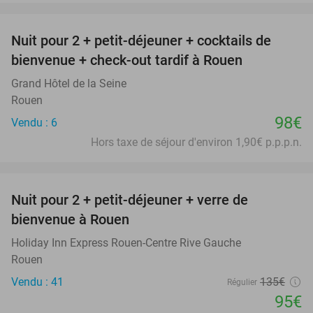
favorite_border
Nuit pour 2 + petit-déjeuner + cocktails de
bienvenue + check-out tardif à Rouen
Grand Hôtel de la Seine
Rouen
98€
Vendu : 6
Hors taxe de séjour d'environ 1,90€ p.p.p.n.
favorite_border
Nuit pour 2 + petit-déjeuner + verre de
30%
bienvenue à Rouen
Holiday Inn Express Rouen-Centre Rive Gauche
Rouen
Vendu : 41
135€
Régulier
95€