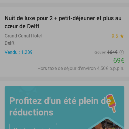
favorite_border
Nuit de luxe pour 2 + petit-déjeuner et plus au
58%
SOLD
cœur de Delft
OUT
Grand Canal Hotel
9.6
star
Delft
Vendu : 1.289
164€
Régulier
69€
Hors taxe de séjour d'environ 4,50€ p.p.p.n.
Profitez d'un été plein de
réductions