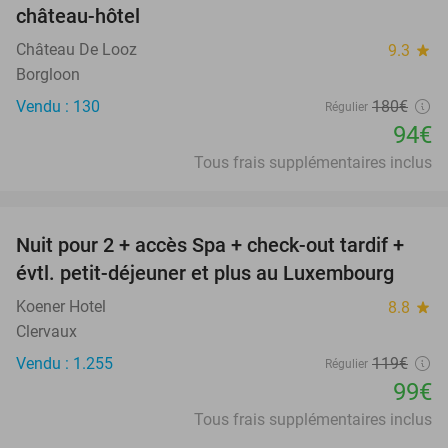
château-hôtel
Château De Looz
9.3
star
Borgloon
Vendu : 130
180€
Régulier
94€
Tous frais supplémentaires inclus
favorite_border
Nuit pour 2 + accès Spa + check-out tardif +
17%
évtl. petit-déjeuner et plus au Luxembourg
Koener Hotel
8.8
star
Clervaux
Vendu : 1.255
119€
Régulier
99€
Tous frais supplémentaires inclus