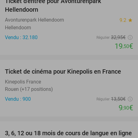
Ticket d'entrée pour Avonturenpark
41%
Hellendoorn
Avonturenpark Hellendoorn
9.2
star
Hellendoorn
Vendu : 32.180
32
,95
€
Régulier
19
€
,50
favorite_border
Ticket de cinéma pour Kinepolis en France
27%
SOLD
OUT
Kinepolis France
Rouen (+17 positions)
Vendu : 900
13
,50
€
Régulier
9
€
,90
favorite_border
3, 6, 12 ou 18 mois de cours de langue en ligne
88%