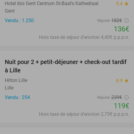
Hotel ibis Gent Centrum St-Baafs Kathedraal
9.4
star
Gent
Vendu : 1.250
182€
Régulier
136€
Hors taxe de séjour d'environ 4,40€ p.p.p.n.
favorite_border
Nuit pour 2 + petit-déjeuner + check-out tardif
50%
à Lille
Hilton Lille
8.9
star
Lille
Vendu : 254
239€
Régulier
119€
Hors taxe de séjour d'environ 2,75€ p.p.p.n.
favorite_border