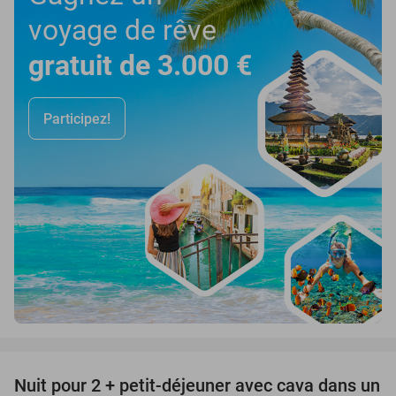
voyage de rêve
gratuit de 3.000 €
Participez!
favorite_border
Nuit pour 2 + petit-déjeuner avec cava dans un
48%