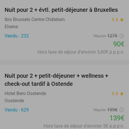
Nuit pour 2 + évtl. petit-déjeuner à Bruxelles
29%
Ibis Brussels Centre Châtelain
9.4
star
Elsene
Vendu : 232
127€
Régulier
90€
Hors taxe de séjour d'environ 5,60€ p.p.p.n.
favorite_border
Nuit pour 2 + petit-déjeuner + wellness +
30%
check-out tardif à Ostende
Hotel Bero Oostende
9.4
star
Oostende
Vendu : 629
199€
Régulier
139€
Hors taxe de séjour d'environ 5€ p.p.p.n.