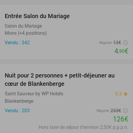
favorite_border
Entrée Salon du Mariage
62%
Salon du Mariage
Mons (+4 positions)
Vendu : 342
13€
Régulier
4
€
,90
favorite_border
Nuit pour 2 personnes + petit-déjeuner au
46%
cœur de Blankenberge
Saint Sauveur by WP Hotels
9.3
star
Blankenberge
Vendu : 203
233€
Régulier
126€
Hors taxe de séjour d'environ 2,50€ p.p.p.n.