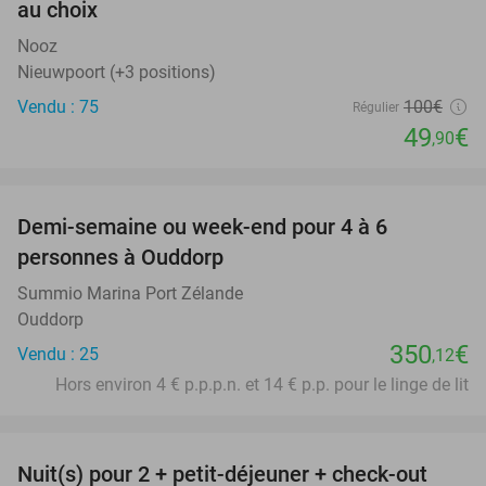
au choix
Nooz
Nieuwpoort (+3 positions)
Vendu : 75
100€
Régulier
49
€
,90
favorite_border
Demi-semaine ou week-end pour 4 à 6
personnes à Ouddorp
Summio Marina Port Zélande
Ouddorp
350
€
Vendu : 25
,12
Hors environ 4 € p.p.p.n. et 14 € p.p. pour le linge de lit
favorite_border
Nuit(s) pour 2 + petit-déjeuner + check-out
43%