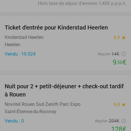
Hors taxe de séjour d'environ 1,40€ p.p.p.n.
favorite_border
Ticket d'entrée pour Kinderstad Heerlen
32%
Kinderstad Heerlen
8.9
star
Heerlen
Vendu : 10.024
14€
Régulier
9
€
,50
favorite_border
Nuit pour 2 + petit-déjeuner + check-out tardif
37%
à Rouen
Novotel Rouen Sud Zenith Parc Expo
9.8
star
Saint-Étienne-du-Rouvray
Vendu : 0
204€
Régulier
128€