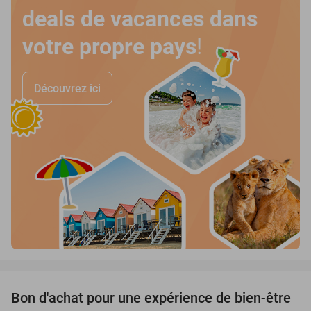
deals de vacances dans
votre propre pays
!
Découvrez ici
favorite_border
Bon d'achat pour une expérience de bien-être
50%