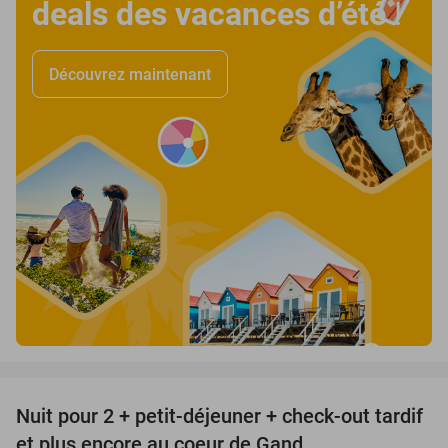
deals des vacances d’été
!
Découvrez maintenant
favorite_border
Nuit pour 2 + petit-déjeuner + check-out tardif
34%
et plus encore au coeur de Gand