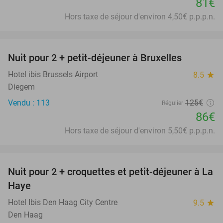
81€
Hors taxe de séjour d'environ 4,50€ p.p.p.n.
favorite_border
Nuit pour 2 + petit-déjeuner à Bruxelles
31%
Hotel ibis Brussels Airport
8.5
star
Diegem
Vendu : 113
125€
Régulier
86€
Hors taxe de séjour d'environ 5,50€ p.p.p.n.
favorite_border
Nuit pour 2 + croquettes et petit-déjeuner à La
41%
Haye
Hotel Ibis Den Haag City Centre
9.5
star
Den Haag