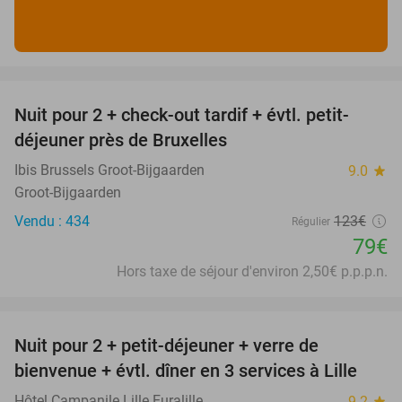
favorite_border
Nuit pour 2 + check-out tardif + évtl. petit-
36%
déjeuner près de Bruxelles
Ibis Brussels Groot-Bijgaarden
9.0
star
Groot-Bijgaarden
Vendu : 434
123€
Régulier
79€
Hors taxe de séjour d'environ 2,50€ p.p.p.n.
favorite_border
Nuit pour 2 + petit-déjeuner + verre de
35%
bienvenue + évtl. dîner en 3 services à Lille
Hôtel Campanile Lille Euralille
9.2
star