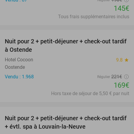
Régulier
145€
Tous frais supplémentaires inclus
favorite_border
Nuit pour 2 + petit-déjeuner + check-out tardif
24%
à Ostende
Hotel Cocoon
9.8
star
Oostende
Vendu : 1.968
221€
Régulier
169€
Hors taxe de séjour de 5,50 € par nuit
favorite_border
Nuit pour 2 + petit-déjeuner + check-out tardif
42%
+ évtl. spa à Louvain-la-Neuve