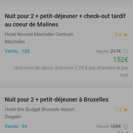
favorite_border
Nuit pour 2 + petit-déjeuner + check-out tardif
30%
au coeur de Malines
Hotel Novotel Mechelen Centrum
9.6
star
Mechelen
Vendu : 105
217€
Régulier
152€
Hors taxe de séjour d'environ 7,75 € par chambre et par
nuit
favorite_border
Nuit pour 2 + petit-déjeuner à Bruxelles
25%
Hotel ibis Budget Brussels Airport
7.5
star
Diegem
Vendu : 94
108€
Régulier