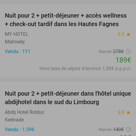
favorite_border
Nuit pour 2 + petit-déjeuner + accès wellness
32%
+ check-out tardif dans les Hautes Fagnes
MY HOTEL
9.5
star
Malmedy
Vendu : 111
278€
Régulier
189€
Hors taxe de séjour d'environ 1,50€ p.p.p.n.
favorite_border
Nuit pour 2 + petit-déjeuner dans l'hôtel unique
30%
abdijhotel dans le sud du Limbourg
Abdij Hotel Rolduc
9.0
star
Kerkrade
Vendu : 1.396
140€
Régulier