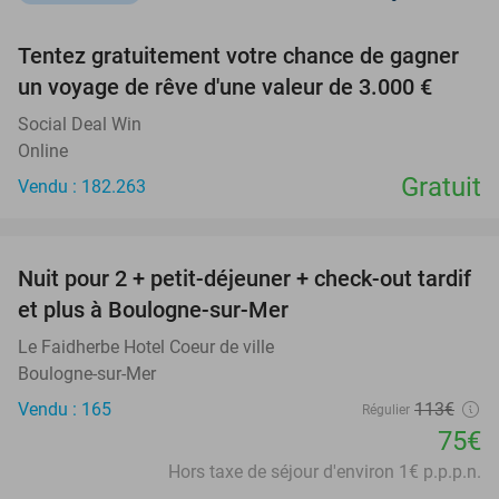
favorite_border
Tentez gratuitement votre chance de gagner
un voyage de rêve d'une valeur de 3.000 €
Social Deal Win
Online
Gratuit
Vendu : 182.263
favorite_border
Nuit pour 2 + petit-déjeuner + check-out tardif
34%
et plus à Boulogne-sur-Mer
Le Faidherbe Hotel Coeur de ville
Boulogne-sur-Mer
Vendu : 165
113€
Régulier
75€
Hors taxe de séjour d'environ 1€ p.p.p.n.