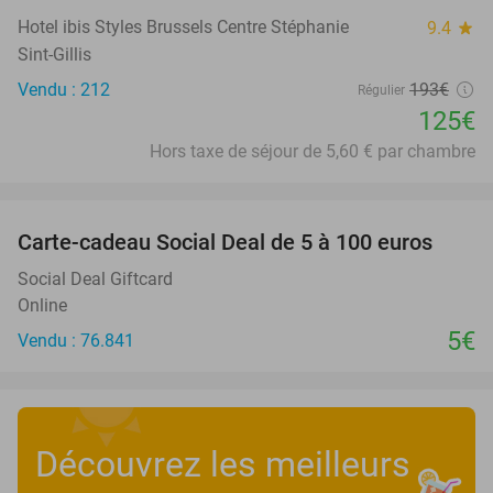
Hotel ibis Styles Brussels Centre Stéphanie
9.4
star
Sint-Gillis
Vendu : 212
193€
Régulier
125€
Hors taxe de séjour de 5,60 € par chambre
favorite_border
Carte-cadeau Social Deal de 5 à 100 euros
Social Deal Giftcard
Online
5€
Vendu : 76.841
Découvrez les meilleurs