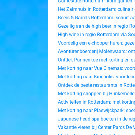
Gamestate Rotterdam: kom gamen in
Het Zalmhuis in Rotterdam: culinair
Beers & Barrels Rotterdam: schuif a
Gezellig aan de high beer in regio 
High wine in regio Rotterdam via Soc
Voordelig een e-chopper huren: gezel
Avonturenboerderij Molenwaard: ontd
Ontdek Pannenkoe met korting en ga 
Met korting naar Vue Cinemas: voord
Met korting naar Kinepolis: voordelig
Ontdek de beste restaurants in Rott
Met korting shoppen bij Hunkemöller
Activiteiten in Rotterdam: met kortin
Met korting naar Plaswijckpark: spee
Japanese head spa boeken in de re
Vakantie vieren bij Center Parcs D