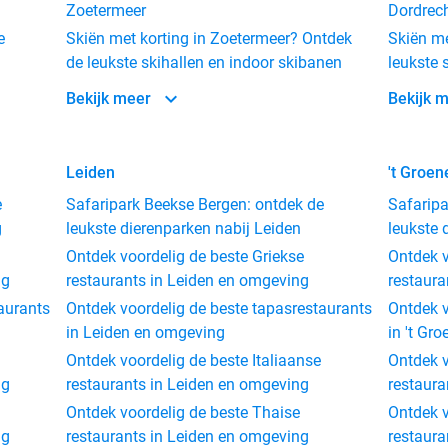
Zoetermeer
Dordrec
e
Skiën met korting in Zoetermeer? Ontdek
Skiën me
de leukste skihallen en indoor skibanen
leukste 
Bekijk meer
Bekijk 
Leiden
't Groen
e
Safaripark Beekse Bergen: ontdek de
Safaripa
g
leukste dierenparken nabij Leiden
leukste 
Ontdek voordelig de beste Griekse
Ontdek v
ng
restaurants in Leiden en omgeving
restaura
aurants
Ontdek voordelig de beste tapasrestaurants
Ontdek v
in Leiden en omgeving
in 't Gr
Ontdek voordelig de beste Italiaanse
Ontdek v
ng
restaurants in Leiden en omgeving
restaura
Ontdek voordelig de beste Thaise
Ontdek v
ng
restaurants in Leiden en omgeving
restaura