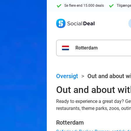
Se flere end 15.000 deals
Tilgænge
Rotterdam
Oversigt
>
Out and about wi
Out and about with
Ready to experience a great day? Get
restaurants, theme parks, zoos, outi
Rotterdam