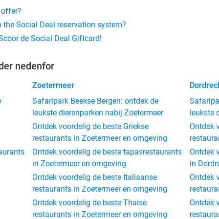
 offer?
 the Social Deal reservation system?
coor de Social Deal Giftcard!
åder nedenfor
Zoetermeer
Dordrec
e
Safaripark Beekse Bergen: ontdek de
Safaripa
leukste dierenparken nabij Zoetermeer
leukste 
Ontdek voordelig de beste Griekse
Ontdek v
restaurants in Zoetermeer en omgeving
restaura
aurants
Ontdek voordelig de beste tapasrestaurants
Ontdek v
in Zoetermeer en omgeving
in Dord
Ontdek voordelig de beste Italiaanse
Ontdek v
restaurants in Zoetermeer en omgeving
restaura
Ontdek voordelig de beste Thaise
Ontdek v
restaurants in Zoetermeer en omgeving
restaura