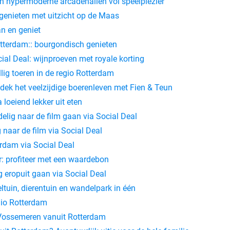
 hypermoderne arcadehallen vol speelplezier
 genieten met uitzicht op de Maas
an en geniet
Rotterdam:: bourgondisch genieten
ial Deal: wijnproeven met royale korting
lig toeren in de regio Rotterdam
ek het veelzijdige boerenleven met Fien & Teun
loeiend lekker uit eten
elig naar de film gaan via Social Deal
 naar de film via Social Deal
erdam via Social Deal
: profiteer met een waardebon
g eropuit gaan via Social Deal
ltuin, dierentuin en wandelpark in één
gio Rotterdam
e Vossemeren vanuit Rotterdam