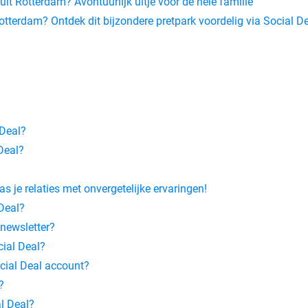
it Rotterdam? Avontuurlijk uitje voor de hele familie
tterdam? Ontdek dit bijzondere pretpark voordelig via Social D
 Deal?
Deal?
s je relaties met onvergetelijke ervaringen!
Deal?
 newsletter?
ial Deal?
ocial Deal account?
?
l Deal?