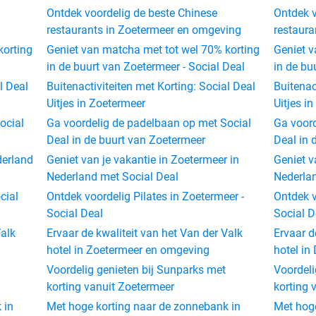
Ontdek voordelig de beste Chinese
Ontdek v
restaurants in Zoetermeer en omgeving
restaura
korting
Geniet van matcha met tot wel 70% korting
Geniet v
in de buurt van Zoetermeer - Social Deal
in de bu
l Deal
Buitenactiviteiten met Korting: Social Deal
Buitenac
Uitjes in Zoetermeer
Uitjes i
ocial
Ga voordelig de padelbaan op met Social
Ga voord
Deal in de buurt van Zoetermeer
Deal in 
derland
Geniet van je vakantie in Zoetermeer in
Geniet v
Nederland met Social Deal
Nederlan
cial
Ontdek voordelig Pilates in Zoetermeer -
Ontdek v
Social Deal
Social D
Valk
Ervaar de kwaliteit van het Van der Valk
Ervaar d
hotel in Zoetermeer en omgeving
hotel in
Voordelig genieten bij Sunparks met
Voordeli
korting vanuit Zoetermeer
korting 
 in
Met hoge korting naar de zonnebank in
Met hoge