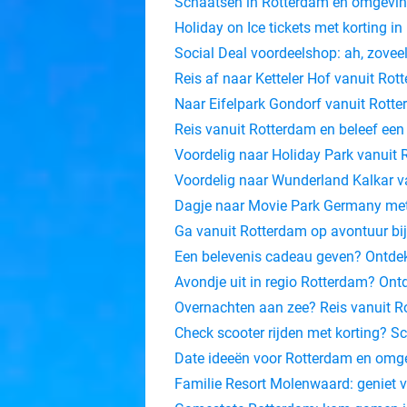
Schaatsen in Rotterdam en omgevi
Holiday on Ice tickets met korting i
Social Deal voordeelshop: ah, zovee
Reis af naar Ketteler Hof vanuit Rot
Naar Eifelpark Gondorf vanuit Rott
Reis vanuit Rotterdam en beleef een
Voordelig naar Holiday Park vanuit
Voordelig naar Wunderland Kalkar v
Dagje naar Movie Park Germany met 
Ga vanuit Rotterdam op avontuur bij
Een belevenis cadeau geven? Ontdek 
Avondje uit in regio Rotterdam? Ontd
Overnachten aan zee? Reis vanuit Rot
Check scooter rijden met korting? Sc
Date ideeën voor Rotterdam en omgev
Familie Resort Molenwaard: geniet v