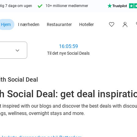
lig 7 dage om ugen
10+ millioner medlemmer
Hjem
I nærheden
Restauranter
Hoteller
16:05:58
keyboard_arrow_down
Til det nye Social Deals
th Social Deal
 Social Deal: get deal inspirat
 inspired with our blogs and discover the best deals with discou
ngs, wellness, overnight stays and more.