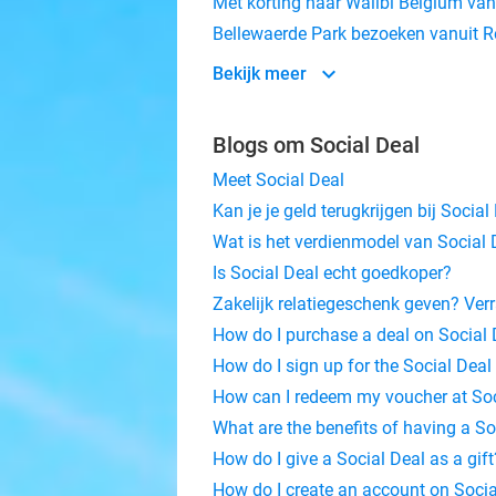
Met korting naar Walibi Belgium vanu
Bellewaerde Park bezoeken vanuit Ro
Bekijk meer
Blogs om Social Deal
Meet Social Deal
Kan je je geld terugkrijgen bij Social
Wat is het verdienmodel van Social 
Is Social Deal echt goedkoper?
Zakelijk relatiegeschenk geven? Verra
How do I purchase a deal on Social 
How do I sign up for the Social Deal
How can I redeem my voucher at Soc
What are the benefits of having a S
How do I give a Social Deal as a gift
How do I create an account on Socia