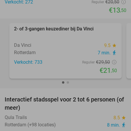
Verkocht: 272
€20
,50
Regulier
€13
,50
favorite_border
2- of 3-gangen keuzediner bij Da Vinci
27%
Da Vinci
9.5
star
Rotterdam
7 min.
directions_walk
Verkocht: 733
€29
,50
Regulier
€21
,50
favorite_border
Interactief stadsspel voor 2 tot 6 personen (of
61%
meer)
Qula Trails
8.5
star
Rotterdam (+98 locaties)
8 min.
directions_walk