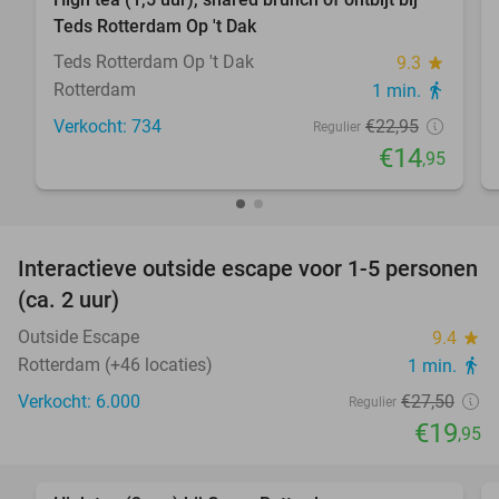
35%
Teds Rotterdam Op 't Dak
Teds Rotterdam Op 't Dak
9.3
star
Rotterdam
1 min.
directions_walk
Verkocht: 734
€22
,95
Regulier
€14
,95
favorite_border
Interactieve outside escape voor 1-5 personen
27%
(ca. 2 uur)
Outside Escape
9.4
star
Rotterdam (+46 locaties)
1 min.
directions_walk
Verkocht: 6.000
€27
,50
Regulier
€19
,95
favorite_border