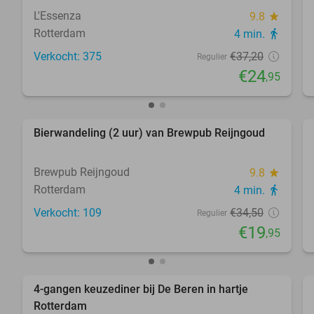
L'Essenza
9.8
star
Rotterdam
4 min.
directions_walk
Verkocht: 375
€37
,20
Regulier
€24
,95
favorite_border
Bierwandeling (2 uur) van Brewpub Reijngoud
42%
Brewpub Reijngoud
9.8
star
Rotterdam
4 min.
directions_walk
Verkocht: 109
€34
,50
Regulier
€19
,95
favorite_border
4-gangen keuzediner bij De Beren in hartje
46%
Rotterdam