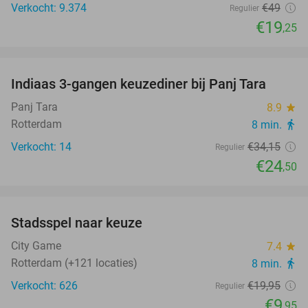
Verkocht: 9.374
€49
Regulier
€19
,25
favorite_border
Indiaas 3-gangen keuzediner bij Panj Tara
28%
Panj Tara
8.9
star
Rotterdam
8 min.
directions_walk
Verkocht: 14
€34
,15
Regulier
€24
,50
favorite_border
Stadsspel naar keuze
50%
City Game
7.4
star
Rotterdam (+121 locaties)
8 min.
directions_walk
Verkocht: 626
€19
,95
Regulier
€9
,95