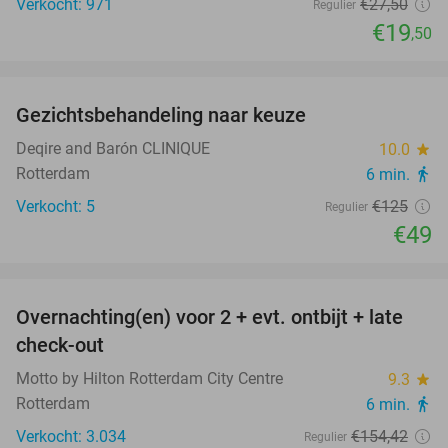
Verkocht: 971
€27
,50
Regulier
€19
,50
favorite_border
Gezichtsbehandeling naar keuze
61%
Deqire and Barón CLINIQUE
10.0
star
Rotterdam
6 min.
directions_walk
Verkocht: 5
€125
Regulier
€49
favorite_border
Overnachting(en) voor 2 + evt. ontbijt + late
32%
check-out
Motto by Hilton Rotterdam City Centre
9.3
star
Rotterdam
6 min.
directions_walk
Verkocht: 3.034
€154
,42
Regulier