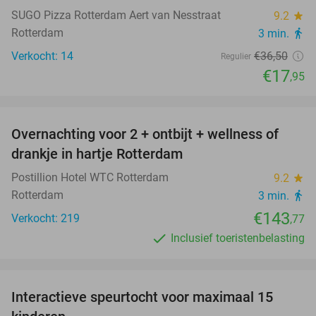
SUGO Pizza Rotterdam Aert van Nesstraat
9.2
star
Rotterdam
3 min.
directions_walk
Verkocht: 14
€36
,50
Regulier
€17
,95
favorite_border
Overnachting voor 2 + ontbijt + wellness of
drankje in hartje Rotterdam
Postillion Hotel WTC Rotterdam
9.2
star
Rotterdam
3 min.
directions_walk
€143
Verkocht: 219
,77
Inclusief toeristenbelasting
favorite_border
Interactieve speurtocht voor maximaal 15
55%