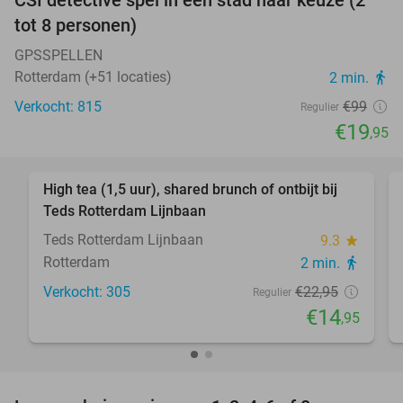
CSI detective spel in een stad naar keuze (2
80%
tot 8 personen)
GPSSPELLEN
Rotterdam (+51 locaties)
2 min.
directions_walk
Verkocht: 815
€99
Regulier
€19
,95
favorite_border
High tea (1,5 uur), shared brunch of ontbijt bij
35%
Teds Rotterdam Lijnbaan
Teds Rotterdam Lijnbaan
9.3
star
Rotterdam
2 min.
directions_walk
Verkocht: 305
€22
,95
Regulier
€14
,95
favorite_border