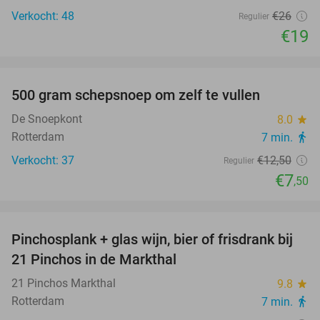
Verkocht: 48
€26
Regulier
€19
favorite_border
500 gram schepsnoep om zelf te vullen
40%
De Snoepkont
8.0
star
Rotterdam
7 min.
directions_walk
Verkocht: 37
€12
,50
Regulier
€7
,50
favorite_border
Pinchosplank + glas wijn, bier of frisdrank bij
34%
21 Pinchos in de Markthal
21 Pinchos Markthal
9.8
star
Rotterdam
7 min.
directions_walk