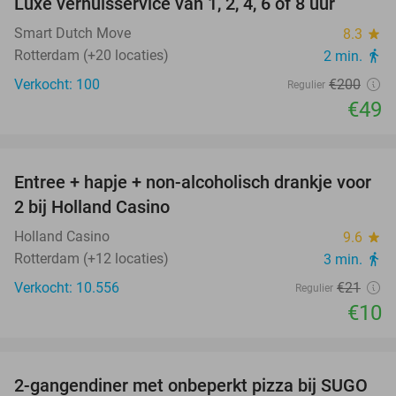
Luxe verhuisservice van 1, 2, 4, 6 of 8 uur
76%
Smart Dutch Move
8.3
star
Rotterdam (+20 locaties)
2 min.
directions_walk
Verkocht: 100
€200
Regulier
€49
favorite_border
Entree + hapje + non-alcoholisch drankje voor
52%
2 bij Holland Casino
Holland Casino
9.6
star
Rotterdam (+12 locaties)
3 min.
directions_walk
Verkocht: 10.556
€21
Regulier
€10
favorite_border
2-gangendiner met onbeperkt pizza bij SUGO
51%