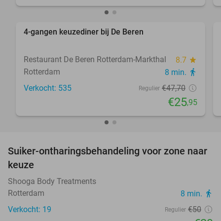
favorite_border
4-gangen keuzediner bij De Beren
46%
Restaurant De Beren Rotterdam-Markthal
8.7
star
Rotterdam
8 min.
directions_walk
Verkocht: 535
€47
,70
Regulier
€25
,95
favorite_border
Suiker-ontharingsbehandeling voor zone naar
42%
keuze
Shooga Body Treatments
Rotterdam
8 min.
directions_walk
Verkocht: 19
€50
Regulier