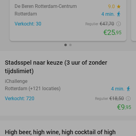
De Beren Rotterdam-Centrum
9.0
star
Rotterdam
4 min.
directions_walk
Verkocht: 30
€47
,70
Regulier
€25
,95
favorite_border
Stadsspel naar keuze (3 uur of zonder
46%
tijdslimiet)
iChallenge
Rotterdam (+121 locaties)
4 min.
directions_walk
Verkocht: 720
€18
,50
Regulier
€9
,95
favorite_border
High beer, high wine, high cocktail of high
20%