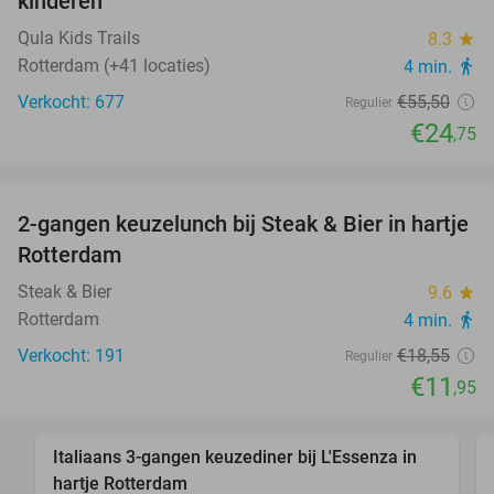
kinderen
Qula Kids Trails
8.3
star
Rotterdam (+41 locaties)
4 min.
directions_walk
Verkocht: 677
€55
,50
Regulier
€24
,75
favorite_border
2-gangen keuzelunch bij Steak & Bier in hartje
36%
Rotterdam
Steak & Bier
9.6
star
Rotterdam
4 min.
directions_walk
Verkocht: 191
€18
,55
Regulier
€11
,95
favorite_border
Italiaans 3-gangen keuzediner bij L'Essenza in
33%
hartje Rotterdam