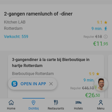
favorite_border
2-gangen ramenlunch of -diner
34%
Kitchen LAB
9.1
star
Rotterdam
9 min.
directions_walk
Verkocht: 559
€18
Regulier
€11
,95
favorite_border
3-gangendiner à la carte bij Bierboutique in
43%
hartje Rotterdam
Bierboutique Rotterdam
9.9
star
Rotterdam
9 min.
directions_walk
close
OPEN IN APP
Verkocht: 114
€46
,10
Regulier
€26
,50
favorite_border
Home
Dichtbij
Restaurants
Hotels
Menu