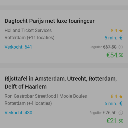
favorite_border
Dagtocht Parijs met luxe touringcar
19%
Holland Ticket Services
8.9
star
Rotterdam (+11 locaties)
5 min.
directions_walk
Verkocht: 641
€67
,50
Regulier
€54
,50
favorite_border
Rijsttafel in Amsterdam, Utrecht, Rotterdam,
19%
Delft of Haarlem
Ron Gastrobar Streetfood | Mooie Boules
8.4
star
Rotterdam (+4 locaties)
5 min.
directions_walk
Verkocht: 430
€26
,50
Regulier
€21
,50
favorite_border