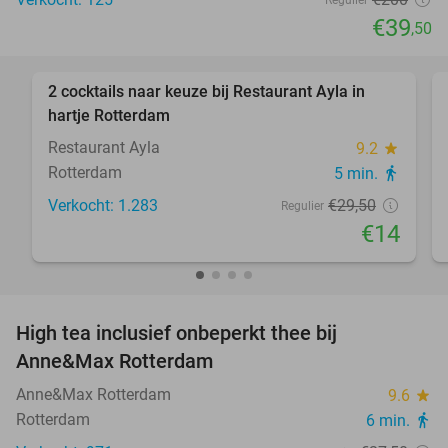
€39
,50
favorite_border
2 cocktails naar keuze bij Restaurant Ayla in
53%
hartje Rotterdam
Restaurant Ayla
9.2
star
Rotterdam
5 min.
directions_walk
Verkocht: 1.283
€29
,50
Regulier
€14
favorite_border
High tea inclusief onbeperkt thee bij
29%
Anne&Max Rotterdam
Anne&Max Rotterdam
9.6
star
Rotterdam
6 min.
directions_walk