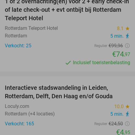
1 of 2 overnachting(en) voor 2 + early check-in
25%
of late check-out + evt ontbijt bij Rotterdam
Teleport Hotel
Rotterdam Teleport Hotel
8.1
star
Rotterdam
5 min.
directions_walk
Verkocht: 25
€99
,96
Regulier
€74
,97
Inclusief toeristenbelasting
favorite_border
Interactieve stadswandeling in Leiden,
80%
Rotterdam, Delft, Den Haag en/of Gouda
Loculy.com
10.0
star
Rotterdam (+4 locaties)
5 min.
directions_walk
Verkocht: 165
€24
,50
Regulier
€4
,95