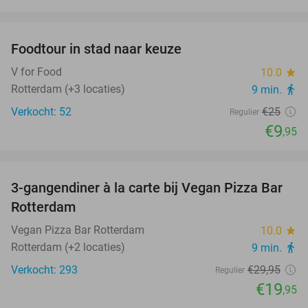
favorite_border
Foodtour in stad naar keuze
60%
V for Food
10.0
star
Rotterdam (+3 locaties)
9 min.
directions_walk
Verkocht: 52
€25
Regulier
€9
,95
favorite_border
3-gangendiner à la carte bij Vegan Pizza Bar
33%
Rotterdam
Vegan Pizza Bar Rotterdam
10.0
star
Rotterdam (+2 locaties)
9 min.
directions_walk
Verkocht: 293
€29
,95
Regulier
€19
,95