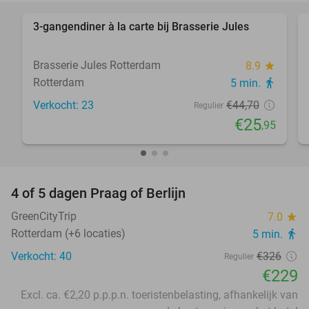
3-gangendiner à la carte bij Brasserie Jules
42%
Brasserie Jules Rotterdam
8.9
star
Rotterdam
5 min.
directions_walk
Verkocht: 23
€44
,70
Regulier
€25
,95
favorite_border
4 of 5 dagen Praag of Berlijn
30%
GreenCityTrip
7.0
star
Rotterdam (+6 locaties)
5 min.
directions_walk
Verkocht: 40
€326
Regulier
€229
Excl. ca. €2,20 p.p.p.n. toeristenbelasting, afhankelijk van