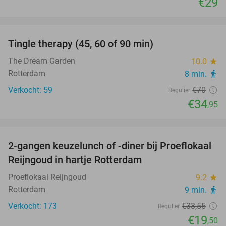
€29
favorite_border
Tingle therapy (45, 60 of 90 min)
50%
The Dream Garden
10.0
star
Rotterdam
8 min.
directions_walk
Verkocht: 59
€70
Regulier
€34
,95
favorite_border
2-gangen keuzelunch of -diner bij Proeflokaal
42%
Reijngoud in hartje Rotterdam
Proeflokaal Reijngoud
9.2
star
Rotterdam
9 min.
directions_walk
Verkocht: 173
€33
,55
Regulier
€19
,50