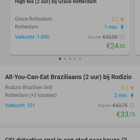
High tea (2 uur) bij Grace Rotterdam
27%
Grace Rotterdam
9.2
star
Rotterdam
1 min.
directions_walk
Verkocht: 1.090
€33
,50
Regulier
€24
,50
favorite_border
All-You-Can-Eat Braziliaans (2 uur) bij Rodizio
23%
Rodizio Brazilian Grill
9.2
star
Rotterdam (+2 locaties)
2 min.
directions_walk
Verkocht: 101
€43
,75
Regulier
€33
,75
favorite_border