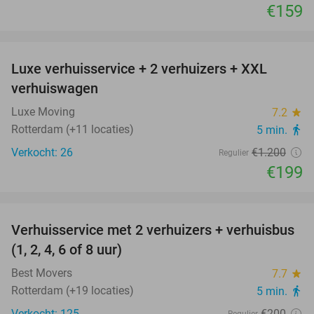
€159
favorite_border
Luxe verhuisservice + 2 verhuizers + XXL
83%
verhuiswagen
Luxe Moving
7.2
star
Rotterdam (+11 locaties)
5 min.
directions_walk
Verkocht: 26
€1.200
Regulier
€199
favorite_border
Verhuisservice met 2 verhuizers + verhuisbus
80%
(1, 2, 4, 6 of 8 uur)
Best Movers
7.7
star
Rotterdam (+19 locaties)
5 min.
directions_walk
Verkocht: 125
€200
Regulier