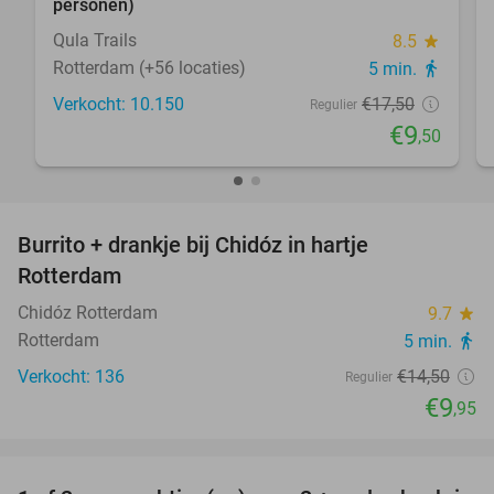
personen)
Qula Trails
8.5
star
Rotterdam (+56 locaties)
5 min.
directions_walk
Verkocht: 10.150
€17
,50
Regulier
€9
,50
favorite_border
Burrito + drankje bij Chidóz in hartje
31%
Rotterdam
Chidóz Rotterdam
9.7
star
Rotterdam
5 min.
directions_walk
Verkocht: 136
€14
,50
Regulier
€9
,95
favorite_border