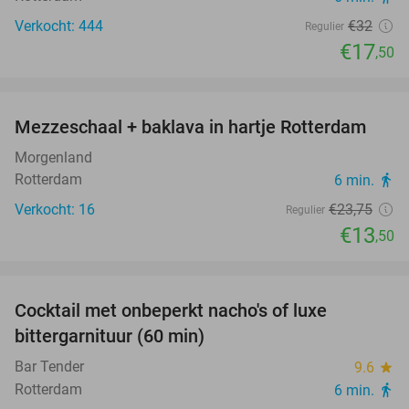
Verkocht: 444
€32
Regulier
€17
,50
favorite_border
Mezzeschaal + baklava in hartje Rotterdam
43%
Morgenland
Rotterdam
6 min.
directions_walk
Verkocht: 16
€23
,75
Regulier
€13
,50
favorite_border
Cocktail met onbeperkt nacho's of luxe
34%
bittergarnituur (60 min)
Bar Tender
9.6
star
Rotterdam
6 min.
directions_walk