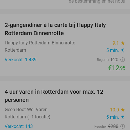
de bestemming en het hotel
favorite_border
2-gangendiner à la carte bij Happy Italy
35%
Rotterdam Binnenrotte
Happy Italy Rotterdam Binnenrotte
9.1
star
Rotterdam
5 min.
directions_walk
Verkocht: 1.439
€20
Regulier
€12
,95
favorite_border
4 uur varen in Rotterdam voor max. 12
43%
personen
Geen Boot Wel Varen
10.0
star
Rotterdam (+1 locatie)
5 min.
directions_walk
Verkocht: 143
€280
Regulier