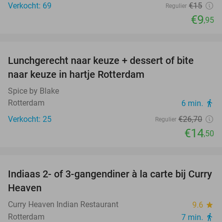
Verkocht: 69
€15
Regulier
€9
,95
favorite_border
Lunchgerecht naar keuze + dessert of bite
46%
naar keuze in hartje Rotterdam
Spice by Blake
Rotterdam
6 min.
directions_walk
Verkocht: 25
€26
,70
Regulier
€14
,50
favorite_border
Indiaas 2- of 3-gangendiner à la carte bij Curry
27%
Heaven
Curry Heaven Indian Restaurant
9.6
star
Rotterdam
7 min.
directions_walk