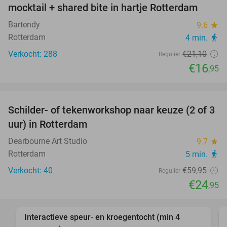
mocktail + shared bite in hartje Rotterdam
Bartendy
9.6
star
Rotterdam
4 min.
directions_walk
Verkocht: 288
€21
,10
Regulier
€16
,95
favorite_border
Schilder- of tekenworkshop naar keuze (2 of 3
58%
uur) in Rotterdam
Dearbourne Art Studio
9.7
star
Rotterdam
5 min.
directions_walk
Verkocht: 40
€59
,95
Regulier
€24
,95
favorite_border
Interactieve speur- en kroegentocht (min 4
46%