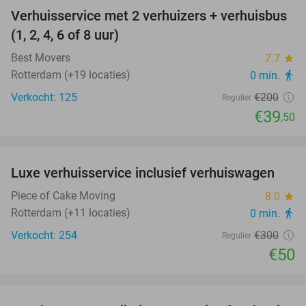
Verhuisservice met 2 verhuizers + verhuisbus
80%
(1, 2, 4, 6 of 8 uur)
Best Movers
7.7
star
Rotterdam (+19 locaties)
0 min.
directions_walk
Verkocht: 125
€200
Regulier
€39
,50
favorite_border
Luxe verhuisservice inclusief verhuiswagen
83%
Piece of Cake Moving
8.0
star
Rotterdam (+11 locaties)
0 min.
directions_walk
Verkocht: 254
€300
Regulier
€50
favorite_border