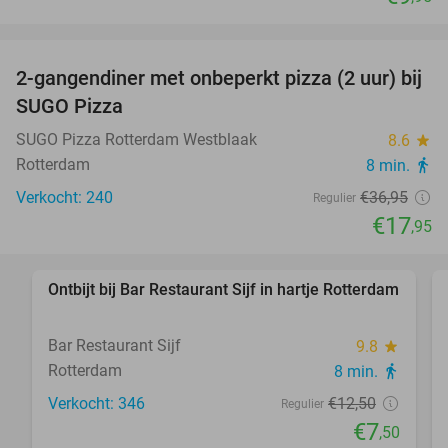
favorite_border
2-gangendiner met onbeperkt pizza (2 uur) bij
51%
SUGO Pizza
SUGO Pizza Rotterdam Westblaak
8.6
star
Rotterdam
8 min.
directions_walk
Verkocht: 240
€36
,95
Regulier
€17
,95
favorite_border
Ontbijt bij Bar Restaurant Sijf in hartje Rotterdam
40%
Bar Restaurant Sijf
9.8
star
Rotterdam
8 min.
directions_walk
Verkocht: 346
€12
,50
Regulier
€7
,50