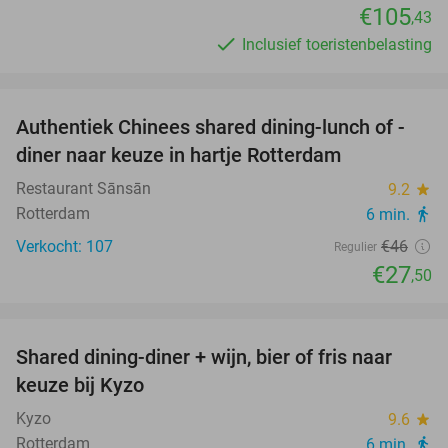
€105
,43
Inclusief toeristenbelasting
favorite_border
Authentiek Chinees shared dining-lunch of -
40%
diner naar keuze in hartje Rotterdam
Restaurant Sānsān
9.2
star
Rotterdam
6 min.
directions_walk
Verkocht: 107
€46
Regulier
€27
,50
favorite_border
Shared dining-diner + wijn, bier of fris naar
45%
keuze bij Kyzo
Kyzo
9.6
star
Rotterdam
6 min.
directions_walk