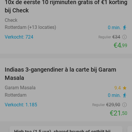
10x de eerste 10 rijminuten gratis of €1 korting
85%
bij Check
Check
Rotterdam (+13 locaties)
0 min.
directions_walk
Verkocht: 724
€34
Regulier
€4
,99
favorite_border
Indiaas 3-gangendiner à la carte bij Garam
28%
Masala
Garam Masala
9.4
star
Rotterdam
0 min.
directions_walk
Verkocht: 1.185
€29
,90
Regulier
€21
,50
favorite_border
High tea (1,5 uur), shared brunch of ontbijt bij