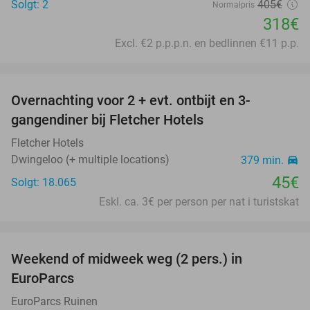
Solgt: 2
405€
Normalpris
318€
Excl. €2 p.p.p.n. en bedlinnen €11 p.p.
favorite_border
Overnachting voor 2 + evt. ontbijt en 3-
gangendiner bij Fletcher Hotels
Fletcher Hotels
Dwingeloo (+ multiple locations)
379 min.
directions_car
45€
Solgt: 18.065
Eskl. ca. 3€ per person per nat i turistskat
favorite_border
Weekend of midweek weg (2 pers.) in
49%
EuroParcs
EuroParcs Ruinen