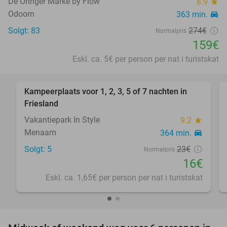
De Oringer Marke by Flow
8.9
star
Odoorn
363 min.
directions_car
Solgt: 83
274€
Normalpris
159€
Eskl. ca. 5€ per person per nat i turistskat
favorite_border
Kampeerplaats voor 1, 2, 3, 5 of 7 nachten in
30%
Friesland
Vakantiepark In Style
9.2
star
Menaam
364 min.
directions_car
Solgt: 5
23€
Normalpris
16€
Eskl. ca. 1,65€ per person per nat i turistskat
favorite_border