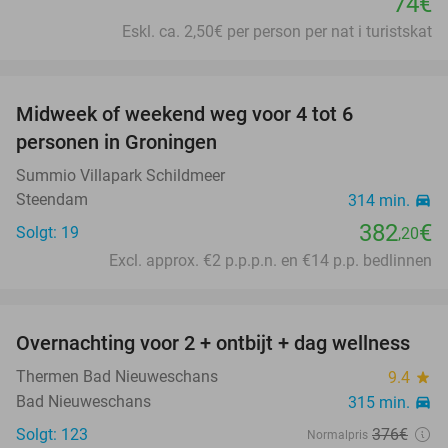
74€
Eskl. ca. 2,50€ per person per nat i turistskat
favorite_border
Midweek of weekend weg voor 4 tot 6
personen in Groningen
Summio Villapark Schildmeer
Steendam
314 min.
directions_car
382
€
Solgt: 19
,20
Excl. approx. €2 p.p.p.n. en €14 p.p. bedlinnen
favorite_border
Overnachting voor 2 + ontbijt + dag wellness
47%
Thermen Bad Nieuweschans
9.4
star
Bad Nieuweschans
315 min.
directions_car
Solgt: 123
376€
Normalpris