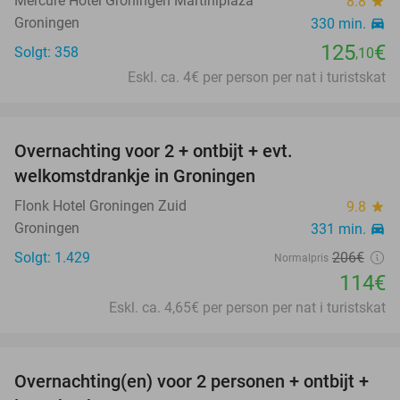
Mercure Hotel Groningen Martiniplaza
8.8
star
Groningen
330 min.
directions_car
125
€
Solgt: 358
,10
Eskl. ca. 4€ per person per nat i turistskat
favorite_border
Overnachting voor 2 + ontbijt + evt.
45%
welkomstdrankje in Groningen
Flonk Hotel Groningen Zuid
9.8
star
Groningen
331 min.
directions_car
Solgt: 1.429
206€
Normalpris
114€
Eskl. ca. 4,65€ per person per nat i turistskat
favorite_border
Overnachting(en) voor 2 personen + ontbijt +
43%