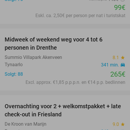
99€
Eskl. ca. 2,50€ per person per nat i turistskat
favorite_border
Midweek of weekend weg voor 4 tot 6
personen in Drenthe
Summio Villapark Akenveen
8.1
star
Tynaarlo
341 min.
directions_car
265€
Solgt: 88
Excl. approx. €1,85 p.p.p.n. en €14 p.p. bedlinnen
favorite_border
Overnachting voor 2 + welkomstpakket + late
52%
check-out in Friesland
De Kroon van Marijn
9.0
star