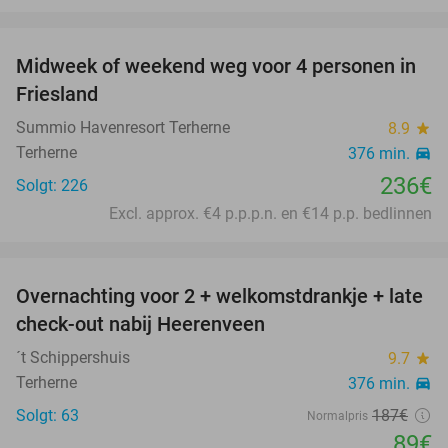
favorite_border
Midweek of weekend weg voor 4 personen in
Friesland
Summio Havenresort Terherne
8.9
star
Terherne
376 min.
directions_car
236€
Solgt: 226
Excl. approx. €4 p.p.p.n. en €14 p.p. bedlinnen
favorite_border
Overnachting voor 2 + welkomstdrankje + late
52%
check-out nabij Heerenveen
´t Schippershuis
9.7
star
Terherne
376 min.
directions_car
Solgt: 63
187€
Normalpris
89€