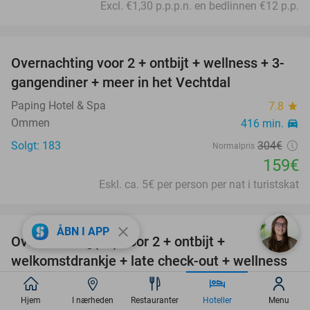
Excl. €1,30 p.p.p.n. en bedlinnen €12 p.p.
favorite_border
Overnachting voor 2 + ontbijt + wellness + 3-
48%
gangendiner + meer in het Vechtdal
Paping Hotel & Spa
7.8
star
Ommen
416 min.
directions_car
Solgt: 183
304€
Normalpris
159€
Eskl. ca. 5€ per person per nat i turistskat
favorite_border
close
ÅBN I APP
Overnachting(en) voor 2 + ontbijt +
32%
welkomstdrankje + late check-out + wellness
Hotel Greenside Texel
9.7
star
De Koog
Hjem
I nærheden
Restauranter
Hoteller
416 min.
Menu
directions_car