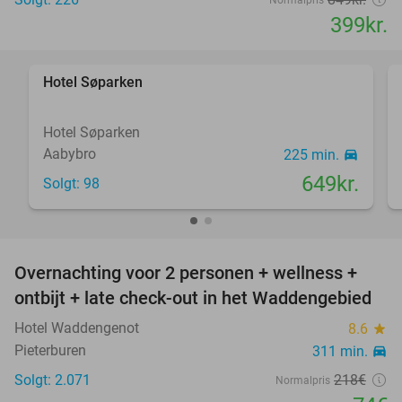
Normalpris
399kr.
favorite_border
Hotel Søparken
Hotel Søparken
Aabybro
225 min.
directions_car
649kr.
Solgt: 98
favorite_border
Overnachting voor 2 personen + wellness +
66%
ontbijt + late check-out in het Waddengebied
Hotel Waddengenot
8.6
star
Pieterburen
311 min.
directions_car
Solgt: 2.071
218€
Normalpris