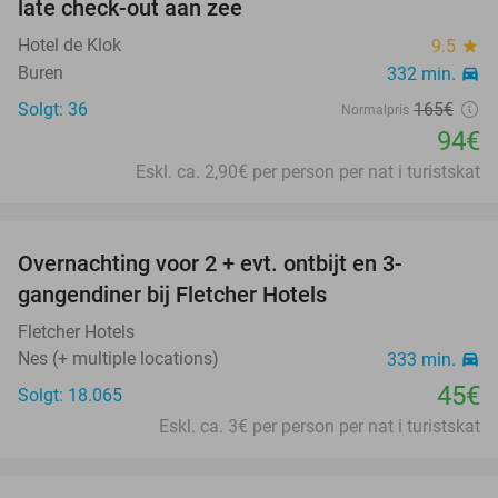
late check-out aan zee
Hotel de Klok
9.5
star
Buren
332 min.
directions_car
Solgt: 36
165€
Normalpris
94€
Eskl. ca. 2,90€ per person per nat i turistskat
favorite_border
Overnachting voor 2 + evt. ontbijt en 3-
gangendiner bij Fletcher Hotels
Fletcher Hotels
Nes (+ multiple locations)
333 min.
directions_car
45€
Solgt: 18.065
Eskl. ca. 3€ per person per nat i turistskat
favorite_border