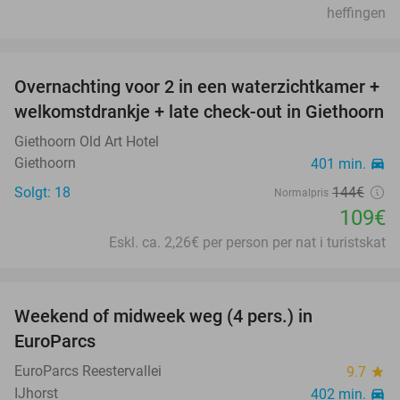
heffingen
favorite_border
Overnachting voor 2 in een waterzichtkamer +
24%
welkomstdrankje + late check-out in Giethoorn
Giethoorn Old Art Hotel
Giethoorn
401 min.
directions_car
Solgt: 18
144€
Normalpris
109€
Eskl. ca. 2,26€ per person per nat i turistskat
favorite_border
Weekend of midweek weg (4 pers.) in
17%
EuroParcs
EuroParcs Reestervallei
9.7
star
IJhorst
402 min.
directions_car