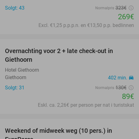
Solgt: 43
323€
Normalpris
269€
Excl. €1,25 p.p.p.n. en €13,50 p.p. bedlinnen
favorite_border
Overnachting voor 2 + late check-out in
32%
Giethoorn
Hotel Giethoorn
Giethoorn
402 min.
directions_car
Solgt: 31
130€
Normalpris
89€
Eskl. ca. 2,26€ per person per nat i turistskat
favorite_border
Weekend of midweek weg (10 pers.) in
35%