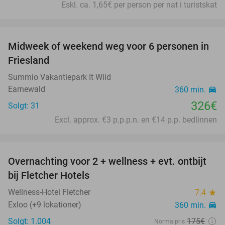
Eskl. ca. 1,65€ per person per nat i turistskat
favorite_border
Midweek of weekend weg voor 6 personen in
Friesland
Summio Vakantiepark It Wiid
Earnewald
360 min.
directions_car
326€
Solgt: 31
Excl. approx. €3 p.p.p.n. en €14 p.p. bedlinnen
favorite_border
Overnachting voor 2 + wellness + evt. ontbijt
55%
bij Fletcher Hotels
Wellness-Hotel Fletcher
7.4
star
Exloo (+9 lokationer)
360 min.
directions_car
Solgt: 1.004
175€
Normalpris