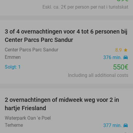
Eskl. ca. 2€ per person per nat i turistskat
favorite_border
3 of 4 overnachtingen voor 4 tot 6 personen bij
Center Parcs Parc Sandur
Center Parcs Parc Sandur
8.9
star
Emmen
376 min.
directions_car
550€
Solgt: 1
Including all additional costs
favorite_border
2 overnachtingen of midweek weg voor 2 in
26%
hartje Friesland
Waterpark Oan 'e Poel
Terherne
377 min.
directions_car