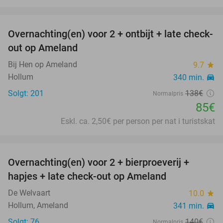
favorite_border
Overnachting(en) voor 2 + ontbijt + late check-
38%
out op Ameland
Bij Hen op Ameland
9.7
star
Hollum
340 min.
directions_car
Solgt: 201
138€
Normalpris
85€
Eskl. ca. 2,50€ per person per nat i turistskat
favorite_border
Overnachting(en) voor 2 + bierproeverij +
29%
hapjes + late check-out op Ameland
De Welvaart
10.0
star
Hollum, Ameland
341 min.
directions_car
Solgt: 76
140€
Normalpris