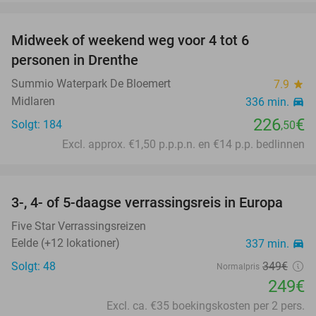
favorite_border
Midweek of weekend weg voor 4 tot 6
personen in Drenthe
Summio Waterpark De Bloemert
7.9
star
Midlaren
336 min.
directions_car
226
€
Solgt: 184
,50
Excl. approx. €1,50 p.p.p.n. en €14 p.p. bedlinnen
favorite_border
3-, 4- of 5-daagse verrassingsreis in Europa
29%
Five Star Verrassingsreizen
Eelde (+12 lokationer)
337 min.
directions_car
Solgt: 48
349€
Normalpris
249€
Excl. ca. €35 boekingskosten per 2 pers.