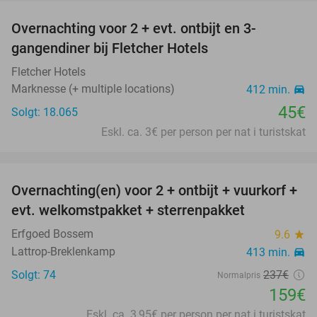
Overnachting voor 2 + evt. ontbijt en 3-
gangendiner bij Fletcher Hotels
Fletcher Hotels
Marknesse (+ multiple locations)
412 min.
directions_car
45€
Solgt: 18.065
Eskl. ca. 3€ per person per nat i turistskat
favorite_border
Overnachting(en) voor 2 + ontbijt + vuurkorf +
33%
evt. welkomstpakket + sterrenpakket
Erfgoed Bossem
9.6
star
Lattrop-Breklenkamp
413 min.
directions_car
Solgt: 74
237€
Normalpris
159€
Eskl. ca. 3,95€ per person per nat i turistskat