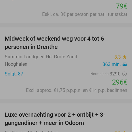
79€
Eskl. ca. 3€ per person per nat i turistskat
favorite_border
Midweek of weekend weg voor 4 tot 6
10%
personen in Drenthe
Summio Landgoed Het Grote Zand
8.3
star
Hooghalen
363 min.
directions_car
Solgt: 87
329€
Normalpris
296€
Excl. approx. €1,75 p.p.p.n. en €14 p.p. bedlinnen
favorite_border
Luxe overnachting voor 2 + ontbijt + 3-
42%
gangendiner + meer in Odoorn