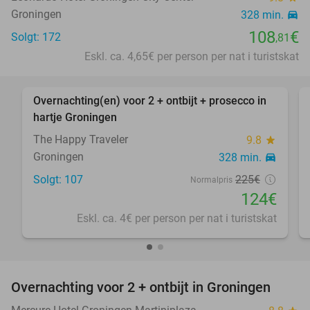
Groningen
328 min.
directions_car
108
€
Solgt: 172
,81
Eskl. ca. 4,65€ per person per nat i turistskat
favorite_border
Overnachting(en) voor 2 + ontbijt + prosecco in
45%
hartje Groningen
The Happy Traveler
9.8
star
Groningen
328 min.
directions_car
Solgt: 107
225€
Normalpris
124€
Eskl. ca. 4€ per person per nat i turistskat
favorite_border
Overnachting voor 2 + ontbijt in Groningen