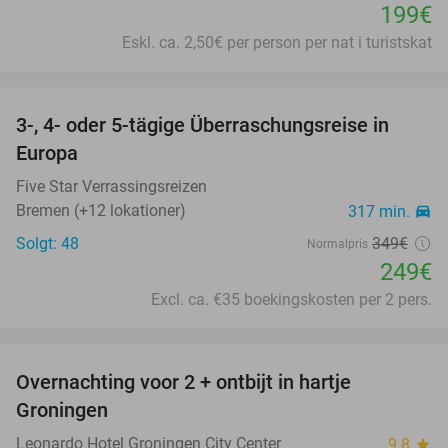
199€
Eskl. ca. 2,50€ per person per nat i turistskat
favorite_border
3-, 4- oder 5-tägige Überraschungsreise in
29%
Europa
Five Star Verrassingsreizen
Bremen (+12 lokationer)
317 min.
directions_car
Solgt: 48
349€
Normalpris
249€
Excl. ca. €35 boekingskosten per 2 pers.
favorite_border
Overnachting voor 2 + ontbijt in hartje
Groningen
Leonardo Hotel Groningen City Center
9.8
star