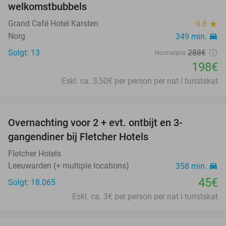
welkomstbubbels
Grand Café Hotel Karsten
9.8
star
Norg
349 min.
directions_car
Solgt: 13
288€
Normalpris
198€
Eskl. ca. 3,50€ per person per nat i turistskat
favorite_border
Overnachting voor 2 + evt. ontbijt en 3-
gangendiner bij Fletcher Hotels
Fletcher Hotels
Leeuwarden (+ multiple locations)
358 min.
directions_car
45€
Solgt: 18.065
Eskl. ca. 3€ per person per nat i turistskat
favorite_border