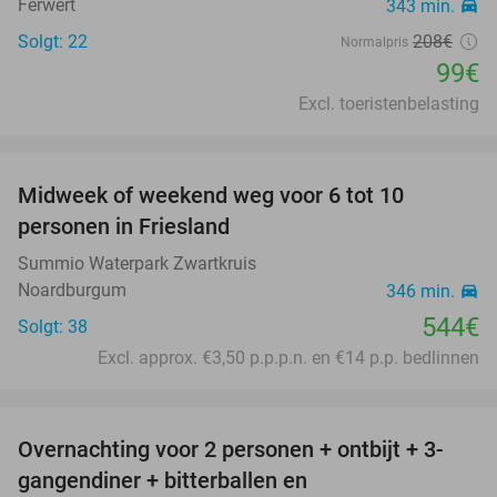
Ferwert
343 min.
directions_car
Solgt: 22
208€
Normalpris
99€
Excl. toeristenbelasting
favorite_border
Midweek of weekend weg voor 6 tot 10
personen in Friesland
Summio Waterpark Zwartkruis
Noardburgum
346 min.
directions_car
544€
Solgt: 38
Excl. approx. €3,50 p.p.p.n. en €14 p.p. bedlinnen
favorite_border
Overnachting voor 2 personen + ontbijt + 3-
31%
gangendiner + bitterballen en