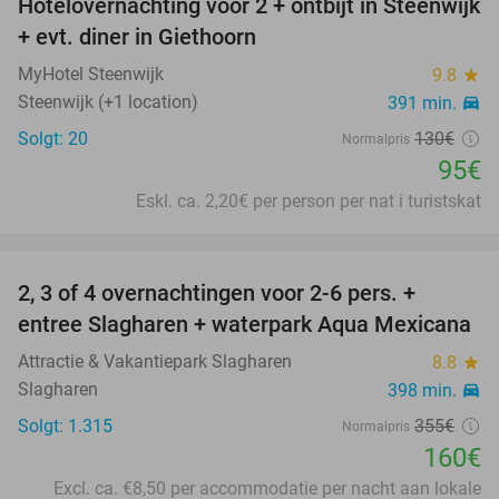
Hotelovernachting voor 2 + ontbijt in Steenwijk
27%
+ evt. diner in Giethoorn
MyHotel Steenwijk
9.8
star
Steenwijk (+1 location)
391 min.
directions_car
Solgt: 20
130€
Normalpris
95€
Eskl. ca. 2,20€ per person per nat i turistskat
favorite_border
2, 3 of 4 overnachtingen voor 2-6 pers. +
55%
entree Slagharen + waterpark Aqua Mexicana
Attractie & Vakantiepark Slagharen
8.8
star
Slagharen
398 min.
directions_car
Solgt: 1.315
355€
Normalpris
160€
Excl. ca. €8,50 per accommodatie per nacht aan lokale