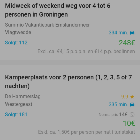
Midweek of weekend weg voor 4 tot 6
personen in Groningen
Summio Vakantiepark Emslandermeer
Vlagtwedde
334 min.
directions_car
248€
Solgt: 112
Excl. ca. €4,15 p.p.p.n. en €14 p.p. bedlinnen
favorite_border
Kampeerplaats voor 2 personen (1, 2, 3, 5 of 7
29%
nachten)
De Hammerslag
9.9
star
Westergeast
335 min.
directions_car
Solgt: 181
14€
Normalpris
10€
Eskl. ca. 1,50€ per person per nat i turistskat