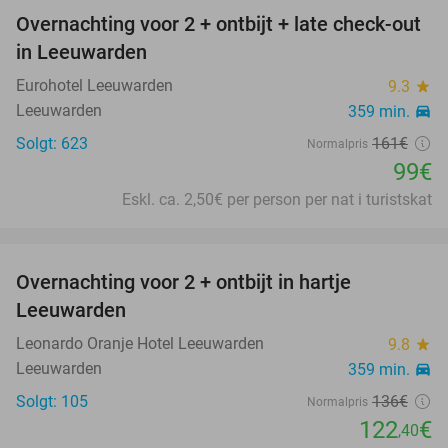
Overnachting voor 2 + ontbijt + late check-out
39%
in Leeuwarden
Eurohotel Leeuwarden
9.3
star
Leeuwarden
359 min.
directions_car
Solgt: 623
161€
Normalpris
99€
Eskl. ca. 2,50€ per person per nat i turistskat
favorite_border
Overnachting voor 2 + ontbijt in hartje
10%
Leeuwarden
Leonardo Oranje Hotel Leeuwarden
9.8
star
Leeuwarden
359 min.
directions_car
Solgt: 105
136€
Normalpris
122
€
,40