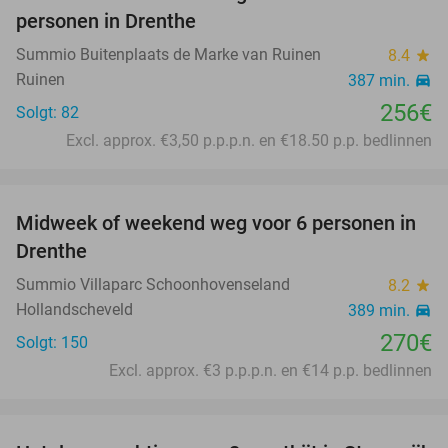
personen in Drenthe
Summio Buitenplaats de Marke van Ruinen
8.4
star
Ruinen
387 min.
directions_car
256€
Solgt: 82
Excl. approx. €3,50 p.p.p.n. en €18.50 p.p. bedlinnen
favorite_border
Midweek of weekend weg voor 6 personen in
Drenthe
Summio Villaparc Schoonhovenseland
8.2
star
Hollandscheveld
389 min.
directions_car
270€
Solgt: 150
Excl. approx. €3 p.p.p.n. en €14 p.p. bedlinnen
favorite_border