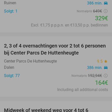
Ruinen
386 min.
directions_car
Solgt: 1
649€
Normalpris
329€
Excl. €1,75 p.p.p.n. en €13,50 p.p. bedlinnen
favorite_border
2, 3 of 4 overnachtingen voor 2 tot 6 personen
15%
bij Center Parcs De Huttenheugte
Center Parcs De Huttenheugte
9.5
star
Dalen
386 min.
directions_car
Solgt: 77
192
,94
€
Normalpris
164€
Including all additional costs
favorite_border
Midweek of weekend weg voor 4 tot 6