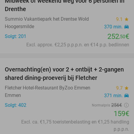
Midweek of weekend weg voor 6 personen in
Drenthe
Summio Vakantiepark het Drentse Wold
9.1
star
Hoogersmilde
370 min.
directions_car
252
€
Solgt: 201
,50
Excl. approx. €2,25 p.p.p.n. en €14 p.p. bedlinnen
favorite_border
Overnachting(en) voor 2 + ontbijt + 2-gangen
38%
shared dining-proeverij bij Fletcher
Fletcher Hotel-Restaurant ByZoo Emmen
9.7
star
Emmen
371 min.
directions_car
Solgt: 402
256€
Normalpris
159€
Excl. ca. €1,75 toeristenbelasting en €1,25 handling
p.p.p.n.