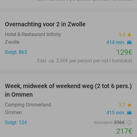
favorite_border
Overnachting voor 2 in Zwolle
Hotel & Restaurant Infinity
9.5
star
Zwolle
414 min.
directions_car
129€
Solgt: 863
Eskl. ca. 2,50€ per person per nat i turistskat
favorite_border
Week, midweek of weekend weg (2 tot 6 pers.)
45%
in Ommen
Camping Ommerland
9.7
star
Ommen
415 min.
directions_car
Solgt: 124
396€
Normalpris
217€