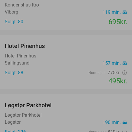
Kongenshus Kro
Viborg
119 min.
directions_car
695kr.
Solgt: 80
favorite_border
Hotel Pinenhus
36%
Hotel Pinenhus
Sallingsund
157 min.
directions_car
Solgt: 88
775kr.
Normalpris
495kr.
favorite_border
Løgstør Parkhotel
53%
Løgstør Parkhotel
Løgstør
190 min.
directions_car
Solgt: 226
849kr.