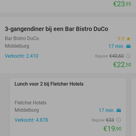
€23
,95
3-gangendiner bij een Bar Bistro DuCo
45%
Bar Bistro DuCo
9.0
star
Middelburg
17 min.
directions_car
Verkocht: 2.410
€40
,60
Regulier
€22
,50
Lunch voor 2 bij Fletcher Hotels
40%
Fletcher Hotels
Middelburg
17 min.
directions_car
Verkocht: 4.878
€33
Regulier
€19
,90