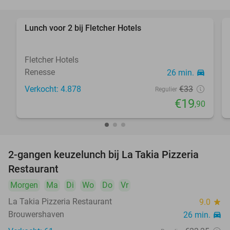
Lunch voor 2 bij Fletcher Hotels
40%
Fletcher Hotels
Renesse
26 min.
directions_car
Verkocht: 4.878
€33
Regulier
€19
,90
2-gangen keuzelunch bij La Takia Pizzeria
42%
Restaurant
Morgen
Ma
Di
Wo
Do
Vr
La Takia Pizzeria Restaurant
9.0
star
Brouwershaven
26 min.
directions_car