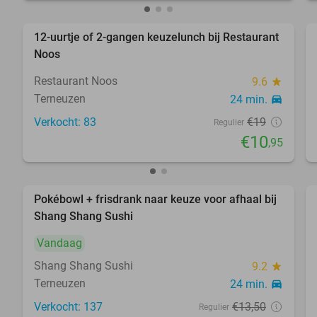
12-uurtje of 2-gangen keuzelunch bij Restaurant
42%
Noos
Restaurant Noos
9.6
star
Terneuzen
24 min.
directions_car
Verkocht: 83
€19
Regulier
€10
,95
Pokébowl + frisdrank naar keuze voor afhaal bij
49%
Shang Shang Sushi
Vandaag
Shang Shang Sushi
9.2
star
Terneuzen
24 min.
directions_car
Verkocht: 137
€13
,50
Regulier