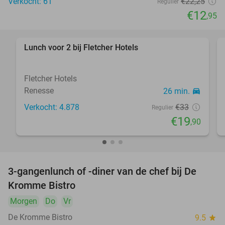
Verkocht: 61
€22
,25
Regulier
€12
,95
Lunch voor 2 bij Fletcher Hotels
40%
Fletcher Hotels
Renesse
26 min.
directions_car
Verkocht: 4.878
€33
Regulier
€19
,90
3-gangenlunch of -diner van de chef bij De
20%
Kromme Bistro
Morgen
Do
Vr
De Kromme Bistro
9.5
star