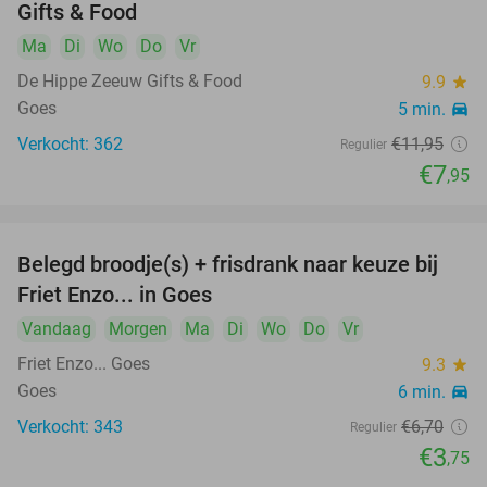
Gifts & Food
Ma
Di
Wo
Do
Vr
De Hippe Zeeuw Gifts & Food
9.9
star
Goes
5 min.
directions_car
Verkocht: 362
€11
,95
Regulier
€7
,95
Belegd broodje(s) + frisdrank naar keuze bij
44%
Friet Enzo... in Goes
Vandaag
Morgen
Ma
Di
Wo
Do
Vr
Friet Enzo... Goes
9.3
star
Goes
6 min.
directions_car
Verkocht: 343
€6
,70
Regulier
€3
,75