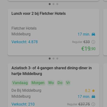
Lunch voor 2 bij Fletcher Hotels
40%
Fletcher Hotels
Middelburg
17 min.
directions_car
Verkocht: 4.878
€33
Regulier
€19
,90
Aziatisch 3- of 4-gangen shared dining-diner in
36%
hartje Middelburg
Vandaag
Morgen
Wo
Do
Vr
De Bij Middelburg
8.2
star
Middelburg
17 min.
directions_car
Verkocht: 210
€37
,75
Regulier