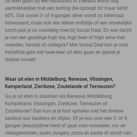
Uit eten gaan bij een restaurant in Zeeland wordt nog
aantrekkelijker met een korting die oploopt tot maar liefst
60%. Dat royale 3- of 4-gangen diner wordt zo helemaal
interessant, maar ook een lekker ontbijtje of een smakelijke
lunch pak je zo voordelig mee bij Social Deal. En wat dacht
je van een gezellige high tea, high beer of high wine met
vrienden, familie of collega’s? Met Social Deal kun je voor
hetzelfde geld wel twee keer uit eten gaan en geniet je
dubbel zoveel!
Waar uit eten in Middelburg, Renesse, Vlissingen,
Kamperland, Zierikzee, Zoutelande of Terneuzen?
Ga je uit eten in plaatsen als Renesse, Middelburg,
Kamperland, Vlissingen, Zierikzee, Terneuzen of
Zoutelande? Dan kun je je hart ophalen met het diverse
aanbod aan keukens en stijlen. Of je nou voor een 3- of 4-
gangen (keuze)diner kiest of gaat voor mosselen, vis- en
vleesgerechten, sushi, burgers, pizza en pasta of smult van