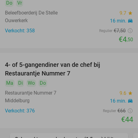
Do
Vr
Beleefboerderij De Stelle
9.7
star
Ouwerkerk
16 min.
directions_car
Verkocht: 358
€7
,50
Regulier
€4
,50
4- of 5-gangendiner van de chef bij
33%
Restaurantje Nummer 7
Ma
Di
Wo
Do
Restaurantje Nummer 7
9.6
star
Middelburg
16 min.
directions_car
Verkocht: 376
€66
Regulier
€44