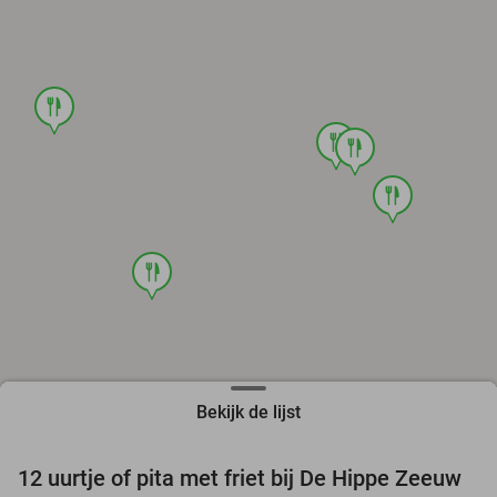
food
food
food
food
food
Bekijk de lijst
12 uurtje of pita met friet bij De Hippe Zeeuw
33%