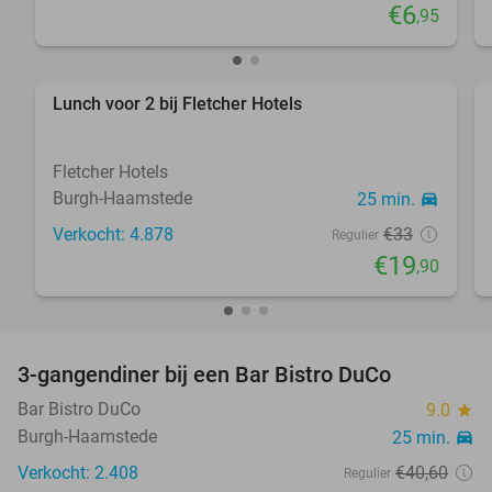
€6
,95
Lunch voor 2 bij Fletcher Hotels
40%
Fletcher Hotels
Burgh-Haamstede
25 min.
directions_car
Verkocht: 4.878
€33
Regulier
€19
,90
3-gangendiner bij een Bar Bistro DuCo
45%
Bar Bistro DuCo
9.0
star
Burgh-Haamstede
25 min.
directions_car
Verkocht: 2.408
€40
,60
Regulier