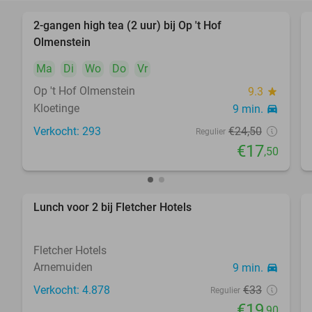
2-gangen high tea (2 uur) bij Op 't Hof
29%
Olmenstein
Ma
Di
Wo
Do
Vr
Op 't Hof Olmenstein
9.3
star
Kloetinge
9 min.
directions_car
Verkocht: 293
€24
,50
Regulier
€17
,50
Lunch voor 2 bij Fletcher Hotels
40%
Fletcher Hotels
Arnemuiden
9 min.
directions_car
Verkocht: 4.878
€33
Regulier
€19
,90