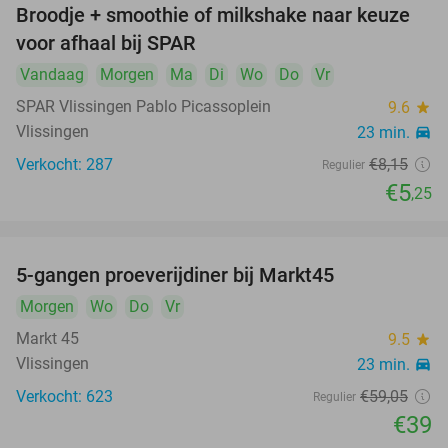
Broodje + smoothie of milkshake naar keuze
36%
voor afhaal bij SPAR
Vandaag
Morgen
Ma
Di
Wo
Do
Vr
SPAR Vlissingen Pablo Picassoplein
9.6
star
Vlissingen
23 min.
directions_car
Verkocht: 287
€8
,15
Regulier
€5
,25
5-gangen proeverijdiner bij Markt45
34%
Morgen
Wo
Do
Vr
Markt 45
9.5
star
Vlissingen
23 min.
directions_car
Verkocht: 623
€59
,05
Regulier
€39