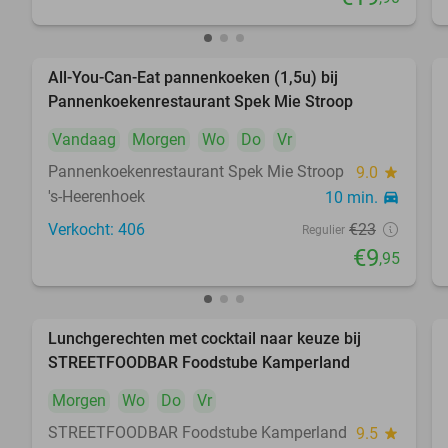
All-You-Can-Eat pannenkoeken (1,5u) bij
57%
Pannenkoekenrestaurant Spek Mie Stroop
Vandaag
Morgen
Wo
Do
Vr
Pannenkoekenrestaurant Spek Mie Stroop
9.0
star
's-Heerenhoek
10 min.
directions_car
Verkocht: 406
€23
Regulier
€9
,95
Lunchgerechten met cocktail naar keuze bij
41%
STREETFOODBAR Foodstube Kamperland
Morgen
Wo
Do
Vr
STREETFOODBAR Foodstube Kamperland
9.5
star