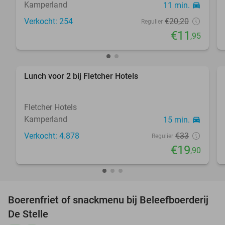
Kamperland
11 min.
directions_car
Verkocht: 254
€20
,20
Regulier
€11
,95
Lunch voor 2 bij Fletcher Hotels
40%
Fletcher Hotels
Kamperland
15 min.
directions_car
Verkocht: 4.878
€33
Regulier
€19
,90
Boerenfriet of snackmenu bij Beleefboerderij
40%
De Stelle