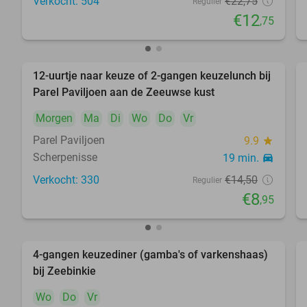
Verkocht: 504
€22
,75
Regulier
€12
,75
12-uurtje naar keuze of 2-gangen keuzelunch bij
38%
Parel Paviljoen aan de Zeeuwse kust
Morgen
Ma
Di
Wo
Do
Vr
Parel Paviljoen
9.9
star
Scherpenisse
19 min.
directions_car
Verkocht: 330
€14
,50
Regulier
€8
,95
4-gangen keuzediner (gamba's of varkenshaas)
47%
bij Zeebinkie
Wo
Do
Vr