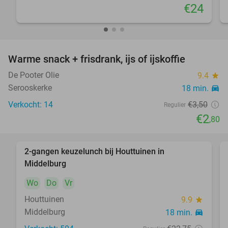
€24
Warme snack + frisdrank, ijs of ijskoffie
20%
De Pooter Olie
9.4
star
Serooskerke
18 min.
directions_car
Verkocht: 14
€3
,50
Regulier
€2
,80
2-gangen keuzelunch bij Houttuinen in
44%
Middelburg
Wo
Do
Vr
Houttuinen
9.9
star
Middelburg
18 min.
directions_car