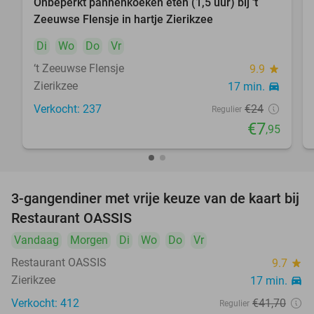
Onbeperkt pannenkoeken eten (1,5 uur) bij 't
67%
Zeeuwse Flensje in hartje Zierikzee
Di
Wo
Do
Vr
‘t Zeeuwse Flensje
9.9
star
Zierikzee
17 min.
directions_car
Verkocht: 237
€24
Regulier
€7
,95
3-gangendiner met vrije keuze van de kaart bij
43%
Restaurant OASSIS
Vandaag
Morgen
Di
Wo
Do
Vr
Restaurant OASSIS
9.7
star
Zierikzee
17 min.
directions_car
Verkocht: 412
€41
,70
Regulier