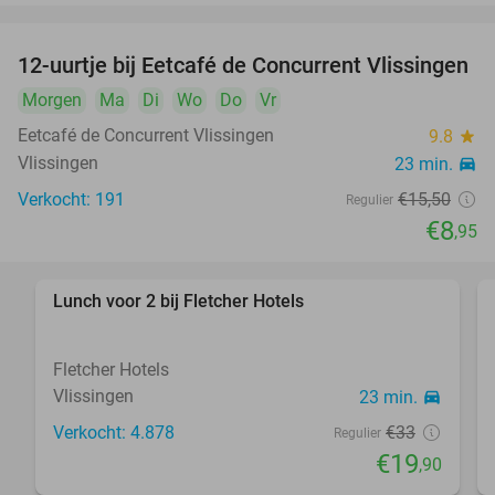
12-uurtje bij Eetcafé de Concurrent Vlissingen
42%
Morgen
Ma
Di
Wo
Do
Vr
Eetcafé de Concurrent Vlissingen
9.8
star
Vlissingen
23 min.
directions_car
Verkocht: 191
€15
,50
Regulier
€8
,95
Lunch voor 2 bij Fletcher Hotels
40%
Fletcher Hotels
Vlissingen
23 min.
directions_car
Verkocht: 4.878
€33
Regulier
€19
,90