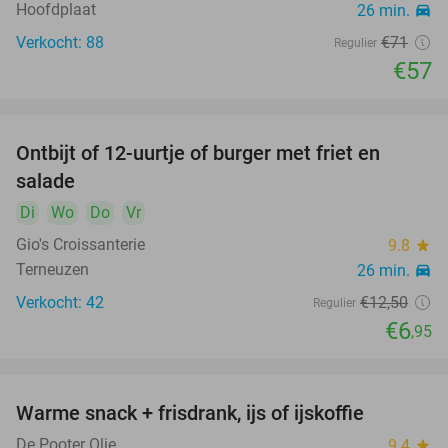
Hoofdplaat
26 min.
directions_car
Verkocht: 88
€71
Regulier
€57
Ontbijt of 12-uurtje of burger met friet en
44%
salade
Di
Wo
Do
Vr
Gio's Croissanterie
9.8
star
Terneuzen
26 min.
directions_car
Verkocht: 42
€12
,50
Regulier
€6
,95
Warme snack + frisdrank, ijs of ijskoffie
20%
De Pooter Olie
9.4
star