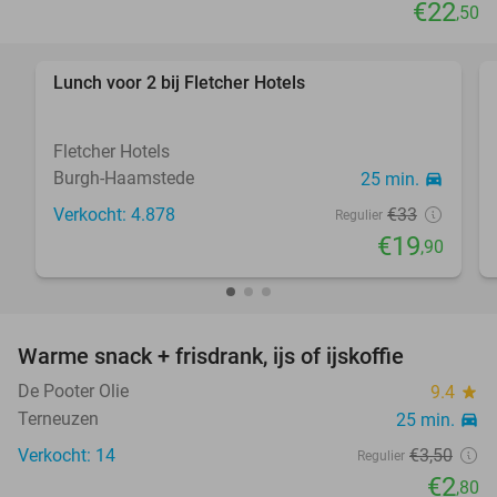
€22
,50
Lunch voor 2 bij Fletcher Hotels
40%
Fletcher Hotels
Burgh-Haamstede
25 min.
directions_car
Verkocht: 4.878
€33
Regulier
€19
,90
Warme snack + frisdrank, ijs of ijskoffie
20%
De Pooter Olie
9.4
star
Terneuzen
25 min.
directions_car
Verkocht: 14
€3
,50
Regulier
€2
,80