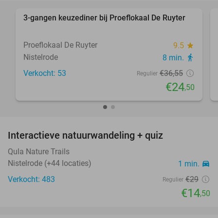
events
events
food
food
hotel
3-gangen keuzediner bij Proeflokaal De Ruyter
33%
Proeflokaal De Ruyter
9.5
star
Nistelrode
8 min.
directions_walk
Verkocht: 53
€36
,55
Regulier
€24
,50
favorite_border
Interactieve natuurwandeling + quiz
50%
Qula Nature Trails
Nistelrode (+44 locaties)
1 min.
directions_car
Verkocht: 483
€29
Regulier
€14
,50
favorite_border