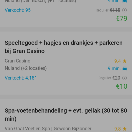
Nuland (Den Bosch) (+11 locaties)
9 min.
directions_car
Verkocht: 95
€115
Regulier
€79
favorite_border
Speeltegoed + hapjes en drankjes + parkeren
50%
bij Gran Casino
Gran Casino
9.4
star
Nuland (+2 locaties)
9 min.
directions_car
Verkocht: 4.181
€20
Regulier
€10
favorite_border
Spa-voetenbehandeling + evt. gellak (30 tot 80
50%
SOLD
min)
OUT
Van Gaal Voet en Spa | Gewoon Bijzonder
9.8
star