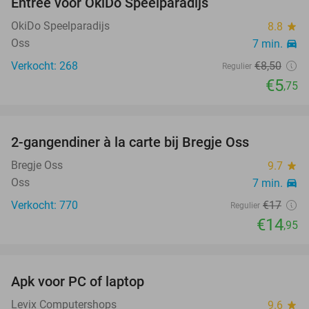
Entree voor OkiDo Speelparadijs
32%
OkiDo Speelparadijs
8.8
star
Oss
7 min.
directions_car
Verkocht: 268
€8
,50
Regulier
€5
,75
favorite_border
2-gangendiner à la carte bij Bregje Oss
12%
Bregje Oss
9.7
star
Oss
7 min.
directions_car
Verkocht: 770
€17
Regulier
€14
,95
favorite_border
Apk voor PC of laptop
84%
Levix Computershops
9.6
star