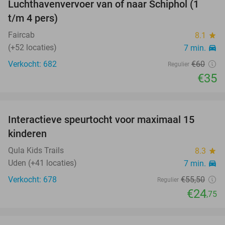
Luchthavenvervoer van of naar Schiphol (1
42%
t/m 4 pers)
Faircab
8.1
star
(+52 locaties)
7 min.
directions_car
Verkocht: 682
€60
Regulier
€35
favorite_border
Interactieve speurtocht voor maximaal 15
55%
kinderen
Qula Kids Trails
8.3
star
Uden (+41 locaties)
7 min.
directions_car
Verkocht: 678
€55
,50
Regulier
€24
,75
favorite_border