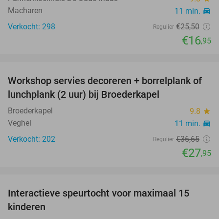
Macharen
11 min.
directions_car
Verkocht: 298
€25
,50
Regulier
€16
,95
favorite_border
Workshop servies decoreren + borrelplank of
24%
lunchplank (2 uur) bij Broederkapel
Broederkapel
9.8
star
Veghel
11 min.
directions_car
Verkocht: 202
€36
,65
Regulier
€27
,95
favorite_border
Interactieve speurtocht voor maximaal 15
55%
kinderen