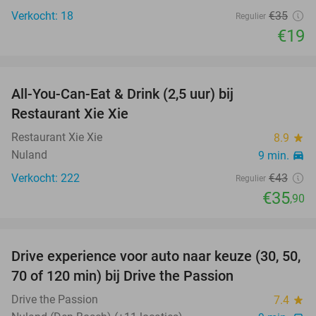
Verkocht: 18
€35
Regulier
€19
favorite_border
All-You-Can-Eat & Drink (2,5 uur) bij
17%
Restaurant Xie Xie
Restaurant Xie Xie
8.9
star
Nuland
9 min.
directions_car
Verkocht: 222
€43
Regulier
€35
,90
favorite_border
Drive experience voor auto naar keuze (30, 50,
31%
70 of 120 min) bij Drive the Passion
Drive the Passion
7.4
star