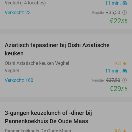
Veghel (+4 locaties)
11 min.
directions_car
Verkocht: 23
€35
,50
Regulier
€22
,95
favorite_border
Aziatisch tapasdiner bij Oishi Aziatische
20%
keuken
Oishi Aziatische keuken Veghel
9.3
star
Veghel
11 min.
directions_car
Verkocht: 160
€37
,50
Regulier
€29
,95
favorite_border
3-gangen keuzelunch of -diner bij
34%
Pannenkoekhuis De Oude Maas
Pannenkoekhuis De Oude Maas
9.8
star