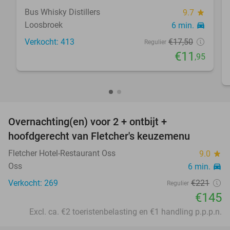
Bus Whisky Distillers
9.7
star
Loosbroek
6 min.
directions_car
Verkocht: 413
€17
,50
Regulier
€11
,95
favorite_border
Overnachting(en) voor 2 + ontbijt +
34%
hoofdgerecht van Fletcher's keuzemenu
Fletcher Hotel-Restaurant Oss
9.0
star
Oss
6 min.
directions_car
Verkocht: 269
€221
Regulier
€145
Excl. ca. €2 toeristenbelasting en €1 handling p.p.p.n.
favorite_border