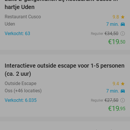
43%
hartje Uden
Restaurant Cusco
9.8
star
Uden
7 min.
directions_car
Verkocht: 63
€34
,50
Regulier
€19
,50
favorite_border
Interactieve outside escape voor 1-5 personen
27%
(ca. 2 uur)
Outside Escape
9.4
star
Oss (+46 locaties)
7 min.
directions_car
Verkocht: 6.035
€27
,50
Regulier
€19
,95
favorite_border