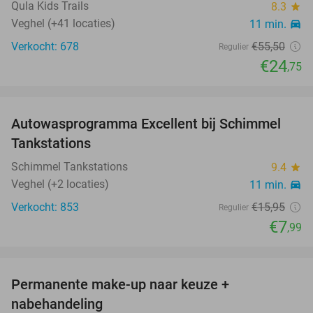
Qula Kids Trails
8.3
star
Veghel (+41 locaties)
11 min.
directions_car
Verkocht: 678
€55
,50
Regulier
€24
,75
favorite_border
Autowasprogramma Excellent bij Schimmel
50%
Tankstations
Schimmel Tankstations
9.4
star
Veghel (+2 locaties)
11 min.
directions_car
Verkocht: 853
€15
,95
Regulier
€7
,99
favorite_border
Permanente make-up naar keuze +
50%
nabehandeling