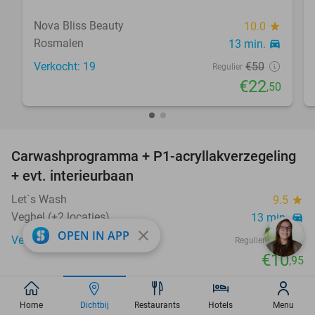
Nova Bliss Beauty
10.0
star
Rosmalen
13 min.
directions_car
Verkocht: 19
€50
Regulier
€22
,50
favorite_border
Carwashprogramma + P1-acryllakverzegeling
39%
+ evt. interieurbaan
Let´s Wash
9.5
star
Veghel (+2 locaties)
13 min.
directions_car
close
OPEN IN APP
Verkocht: 1.491
€18
Regulier
€10
,95
favorite_border
Home
Dichtbij
Restaurants
Hotels
Menu