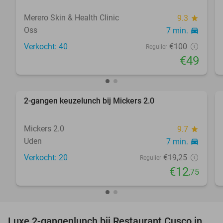
Merero Skin & Health Clinic
9.3
star
Oss
7 min.
directions_car
Verkocht: 40
€100
Regulier
€49
favorite_border
2-gangen keuzelunch bij Mickers 2.0
34%
Mickers 2.0
9.7
star
Uden
7 min.
directions_car
Verkocht: 20
€19
,25
Regulier
€12
,75
favorite_border
Luxe 2-gangenlunch bij Restaurant Cusco in