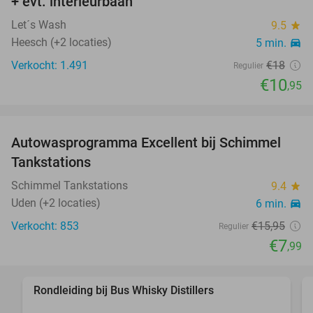
+ evt. interieurbaan
Let´s Wash
9.5
star
Heesch (+2 locaties)
5 min.
directions_car
Verkocht: 1.491
€18
Regulier
€10
,95
favorite_border
Autowasprogramma Excellent bij Schimmel
50%
Tankstations
Schimmel Tankstations
9.4
star
Uden (+2 locaties)
6 min.
directions_car
Verkocht: 853
€15
,95
Regulier
€7
,99
favorite_border
Rondleiding bij Bus Whisky Distillers
32%