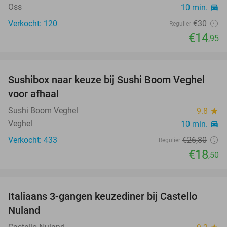
Oss
10 min.
directions_car
Verkocht: 120
€30
Regulier
€14
,95
favorite_border
Sushibox naar keuze bij Sushi Boom Veghel
31%
voor afhaal
Sushi Boom Veghel
9.8
star
Veghel
10 min.
directions_car
Verkocht: 433
€26
,80
Regulier
€18
,50
favorite_border
Italiaans 3-gangen keuzediner bij Castello
24%
Nuland