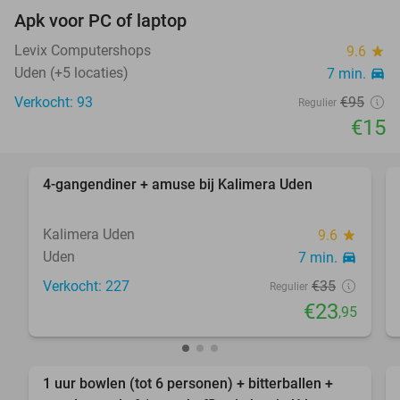
Apk voor PC of laptop
84%
Levix Computershops
9.6
star
Uden (+5 locaties)
7 min.
directions_car
Verkocht: 93
€95
Regulier
€15
favorite_border
4-gangendiner + amuse bij Kalimera Uden
32%
Kalimera Uden
9.6
star
Uden
7 min.
directions_car
Verkocht: 227
€35
Regulier
€23
,95
favorite_border
1 uur bowlen (tot 6 personen) + bitterballen +
55%