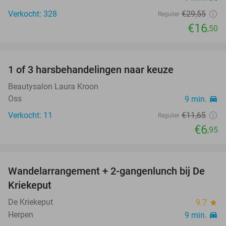
Verkocht: 328
€29
,55
Regulier
€16
,50
favorite_border
1 of 3 harsbehandelingen naar keuze
40%
Beautysalon Laura Kroon
Oss
9 min.
directions_car
Verkocht: 11
€11
,65
Regulier
€6
,95
favorite_border
Wandelarrangement + 2-gangenlunch bij De
41%
Kriekeput
De Kriekeput
9.7
star
Herpen
9 min.
directions_car