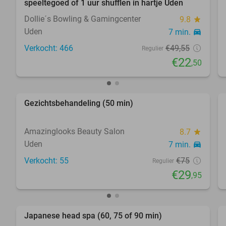
speeltegoed of 1 uur shufflen in hartje Uden
Dollie´s Bowling & Gamingcenter
9.8
star
Uden
7 min.
directions_car
Verkocht: 466
€49
,55
Regulier
€22
,50
favorite_border
Gezichtsbehandeling (50 min)
60%
Amazinglooks Beauty Salon
8.7
star
Uden
7 min.
directions_car
Verkocht: 55
€75
Regulier
€29
,95
favorite_border
Japanese head spa (60, 75 of 90 min)
51%