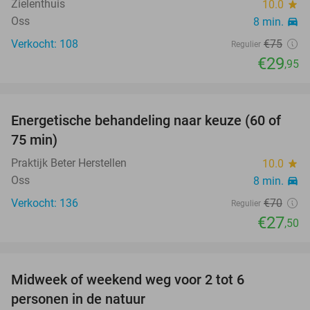
Zielenthuis
10.0
star
Oss
8 min.
directions_car
Verkocht: 108
€75
Regulier
€29
,95
favorite_border
Energetische behandeling naar keuze (60 of
61%
75 min)
Praktijk Beter Herstellen
10.0
star
Oss
8 min.
directions_car
Verkocht: 136
€70
Regulier
€27
,50
favorite_border
Midweek of weekend weg voor 2 tot 6
personen in de natuur