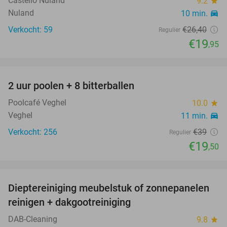
Castello Nuland
9.2
star
Nuland
10 min.
directions_car
Verkocht: 59
€26
,40
Regulier
€19
,95
favorite_border
2 uur poolen + 8 bitterballen
50%
Poolcafé Veghel
10.0
star
Veghel
11 min.
directions_car
Verkocht: 256
€39
Regulier
€19
,50
favorite_border
Dieptereiniging meubelstuk of zonnepanelen
35%
reinigen + dakgootreiniging
DAB-Cleaning
9.8
star