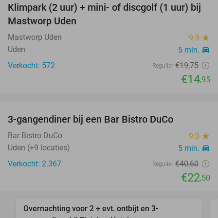
Klimpark (2 uur) + mini- of discgolf (1 uur) bij
24%
Mastworp Uden
Mastworp Uden
9.9
star
Uden
5 min.
directions_car
Verkocht: 572
€19
,75
Regulier
€14
,95
favorite_border
3-gangendiner bij een Bar Bistro DuCo
45%
Bar Bistro DuCo
9.0
star
Uden (+9 locaties)
5 min.
directions_car
Verkocht: 2.367
€40
,60
Regulier
€22
,50
favorite_border
Overnachting voor 2 + evt. ontbijt en 3-