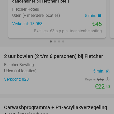
gangendiner bij Fletcher Hotels
Fletcher Hotels
Uden (+ meerdere locaties)
5 min.
directions_car
€45
Verkocht: 18.053
Excl. ca. €3 p.p.p.n. toeristenbelasting
favorite_border
2 uur bowlen (2 t/m 6 personen) bij Fletcher
50%
Fletcher Bowling
Uden (+4 locaties)
5 min.
directions_car
Verkocht: 828
€45
Regulier
€22
,50
favorite_border
Carwashprogramma + P1-acryllakverzegeling
39%