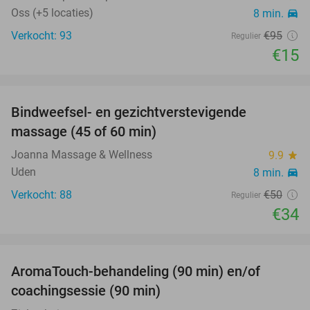
Oss (+5 locaties)
8 min.
directions_car
Verkocht: 93
€95
Regulier
€15
favorite_border
Bindweefsel- en gezichtverstevigende
32%
massage (45 of 60 min)
Joanna Massage & Wellness
9.9
star
Uden
8 min.
directions_car
Verkocht: 88
€50
Regulier
€34
favorite_border
AromaTouch-behandeling (90 min) en/of
60%
coachingsessie (90 min)