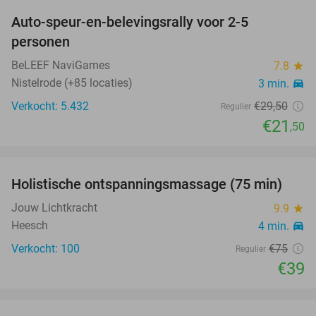
Auto-speur-en-belevingsrally voor 2-5
27%
personen
BeLEEF NaviGames
7.8
star
Nistelrode (+85 locaties)
3 min.
directions_car
Verkocht: 5.432
€29
,50
Regulier
€21
,50
favorite_border
Holistische ontspanningsmassage (75 min)
48%
SOLD
OUT
Jouw Lichtkracht
9.9
star
Heesch
4 min.
directions_car
Verkocht: 100
€75
Regulier
€39
favorite_border