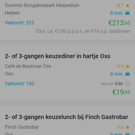
Summio Bungalowpark Herperduin
8.7
star
Herpen
8 min.
directions_car
€213
Verkocht: 323
,60
Excl. ca. €1,90 p.p.p.n. en €14 p.p. bedlinnen
favorite_border
2- of 3-gangen keuzediner in hartje Oss
45%
Café de Buurman Oss
8.9
star
Oss
8 min.
directions_car
Verkocht: 160
€36
Regulier
€19
,95
favorite_border
2- of 3-gangen keuzelunch bij Finch Gastrobar
43%
Finch Gastrobar
9.6
star
Oss
8 min.
directions_car