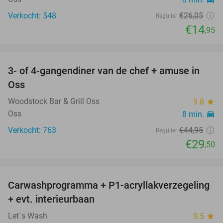
Verkocht: 548
€26
,05
Regulier
€14
,95
favorite_border
3- of 4-gangendiner van de chef + amuse in
34%
Oss
Woodstock Bar & Grill Oss
9.8
star
Oss
8 min.
directions_car
Verkocht: 763
€44
,95
Regulier
€29
,50
favorite_border
Carwashprogramma + P1-acryllakverzegeling
39%
+ evt. interieurbaan
Let´s Wash
9.5
star