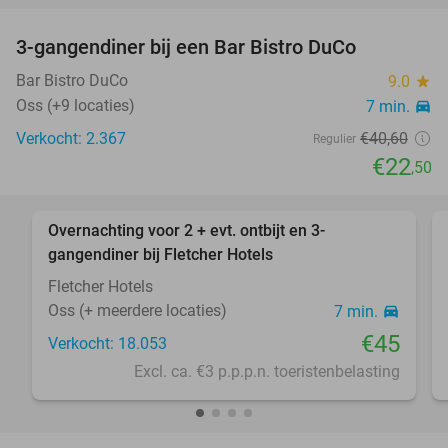
3-gangendiner bij een Bar Bistro DuCo
45%
Bar Bistro DuCo
9.0
star
Oss (+9 locaties)
7 min.
directions_car
Verkocht: 2.367
€40
,60
Regulier
€22
,50
favorite_border
Overnachting voor 2 + evt. ontbijt en 3-
gangendiner bij Fletcher Hotels
Fletcher Hotels
Oss (+ meerdere locaties)
7 min.
directions_car
€45
Verkocht: 18.053
Excl. ca. €3 p.p.p.n. toeristenbelasting
favorite_border