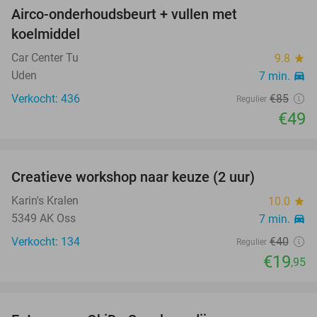
Airco-onderhoudsbeurt + vullen met
42%
koelmiddel
Car Center Tu
9.8
star
Uden
7 min.
directions_car
Verkocht: 436
€85
Regulier
€49
favorite_border
Creatieve workshop naar keuze (2 uur)
50%
Karin's Kralen
10.0
star
5349 AK Oss
7 min.
directions_car
Verkocht: 134
€40
Regulier
€19
,95
favorite_border