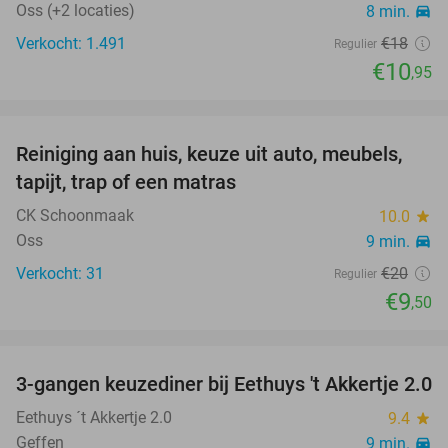
Oss (+2 locaties)
8 min.
directions_car
Verkocht: 1.491
€18
Regulier
€10
,95
favorite_border
Reiniging aan huis, keuze uit auto, meubels,
53%
tapijt, trap of een matras
CK Schoonmaak
10.0
star
Oss
9 min.
directions_car
Verkocht: 31
€20
Regulier
€9
,50
favorite_border
3-gangen keuzediner bij Eethuys 't Akkertje 2.0
44%
Eethuys ´t Akkertje 2.0
9.4
star
Geffen
9 min.
directions_car