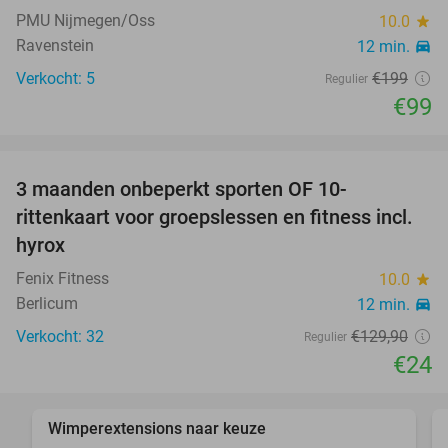
PMU Nijmegen/Oss
10.0
star
Ravenstein
12 min.
directions_car
Verkocht: 5
€199
Regulier
€99
favorite_border
3 maanden onbeperkt sporten OF 10-
82%
rittenkaart voor groepslessen en fitness incl.
hyrox
Fenix Fitness
10.0
star
Berlicum
12 min.
directions_car
Verkocht: 32
€129
,90
Regulier
€24
favorite_border
Wimperextensions naar keuze
55%