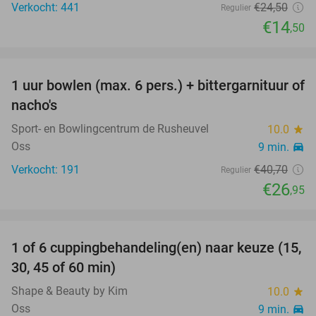
Verkocht: 441
€24
,50
Regulier
€14
,50
favorite_border
1 uur bowlen (max. 6 pers.) + bittergarnituur of
34%
nacho's
Sport- en Bowlingcentrum de Rusheuvel
10.0
star
Oss
9 min.
directions_car
Verkocht: 191
€40
,70
Regulier
€26
,95
favorite_border
1 of 6 cuppingbehandeling(en) naar keuze (15,
46%
30, 45 of 60 min)
Shape & Beauty by Kim
10.0
star
Oss
9 min.
directions_car