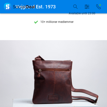
Se flere end 15.000 deals

Vejgaard Est. 1973
Tilgængelig 7 dage om ugen
Available until 23:00
10+ millioner medlemmer
9,4
baseret på
205.987 anmeldelser
Se flere end 15.000 deals
Tilgængelig 7 dage om ugen
10+ millioner medlemmer