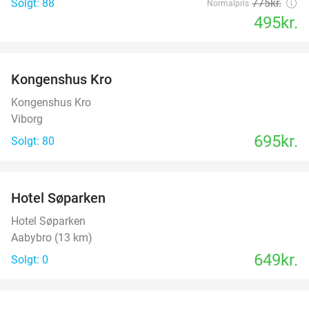
Solgt: 88
775kr.
Normalpris
495kr.
favorite_border
Kongenshus Kro
Kongenshus Kro
Viborg
695kr.
Solgt: 80
favorite_border
Hotel Søparken
Hotel Søparken
Aabybro (13 km)
649kr.
Solgt: 0
favorite_border