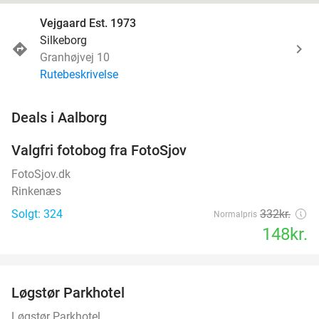
Vejgaard Est. 1973
Silkeborg
Granhøjvej 10
Rutebeskrivelse
favorite_border
Deals i Aalborg
Valgfri fotobog fra FotoSjov
55%
FotoSjov.dk
Rinkenæs
Solgt: 324
332kr.
Normalpris
148kr.
favorite_border
Løgstør Parkhotel
53%
Løgstør Parkhotel