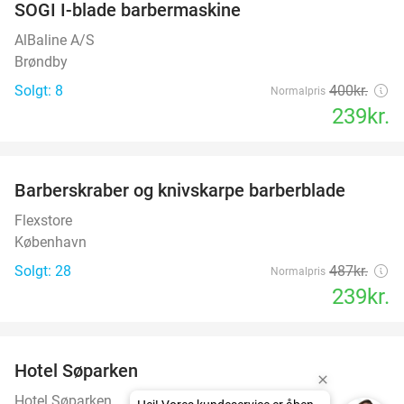
SOGI I-blade barbermaskine
40%
AlBaline A/S
Brøndby
Solgt: 8
400kr.
Normalpris
239kr.
favorite_border
Barberskraber og knivskarpe barberblade
51%
Flexstore
København
Solgt: 28
487kr.
Normalpris
239kr.
favorite_border
Hotel Søparken
Hotel Søparken