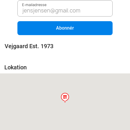
E-mailadresse
Abonnér
Vejgaard Est. 1973
Lokation
store