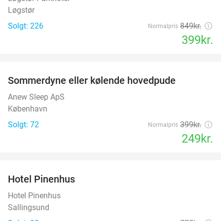
Løgstør
Solgt: 226
849kr.
Normalpris
399kr.
favorite_border
Sommerdyne eller kølende hovedpude
38%
Anew Sleep ApS
København
Solgt: 72
399kr.
Normalpris
249kr.
favorite_border
Hotel Pinenhus
36%
Hotel Pinenhus
Sallingsund