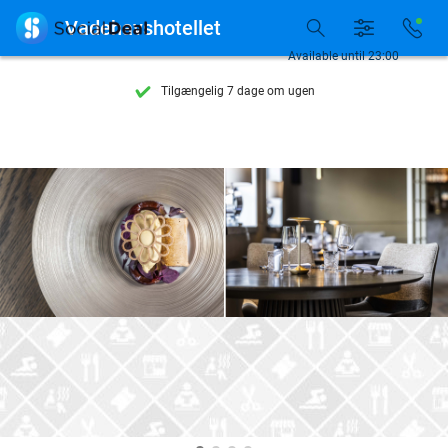

Vadehavshotellet
Se flere end 15.000 deals
Available until 23:00
Tilgængelig 7 dage om ugen
10+ millioner medlemmer
9,4
baseret på
205.872 anmeldelser
Se flere end 15.000 deals
Tilgængelig 7 dage om ugen
10+ millioner medlemmer