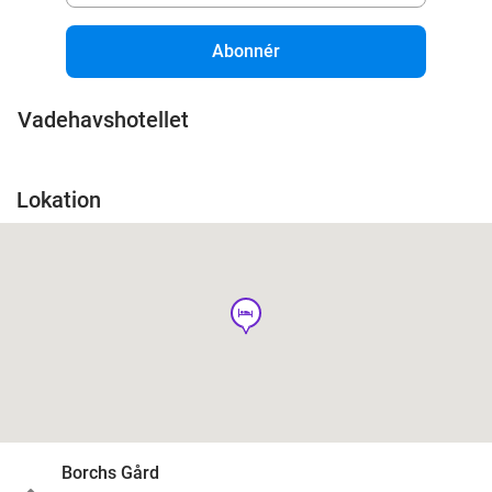
Abonnér
Vadehavshotellet
Lokation
hotel
Borchs Gård