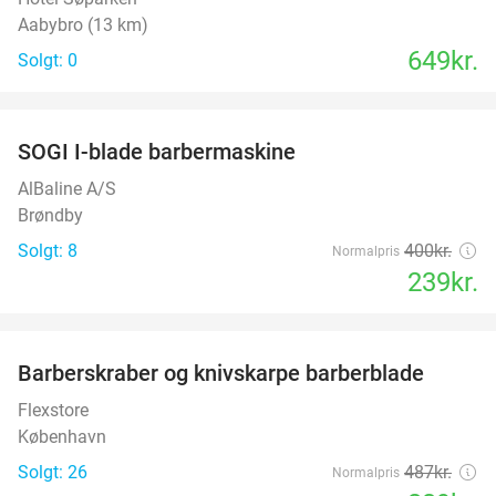
Aabybro (13 km)
649kr.
Solgt: 0
favorite_border
SOGI I-blade barbermaskine
40%
AlBaline A/S
Brøndby
Solgt: 8
400kr.
Normalpris
239kr.
favorite_border
Barberskraber og knivskarpe barberblade
51%
Flexstore
København
Solgt: 26
487kr.
Normalpris