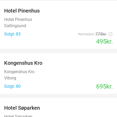
Hotel Pinenhus
36%
Hotel Pinenhus
Sallingsund
Solgt: 83
775kr.
Normalpris
495kr.
favorite_border
Kongenshus Kro
Kongenshus Kro
Viborg
695kr.
Solgt: 80
favorite_border
Hotel Søparken
Hotel Søparken