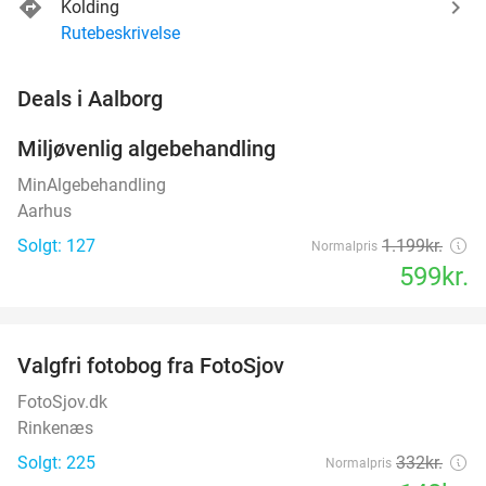
Kolding
Rutebeskrivelse
favorite_border
Deals i Aalborg
Miljøvenlig algebehandling
50%
MinAlgebehandling
Aarhus
Solgt: 127
1.199kr.
Normalpris
599kr.
favorite_border
Valgfri fotobog fra FotoSjov
55%
FotoSjov.dk
Rinkenæs
Solgt: 225
332kr.
Normalpris