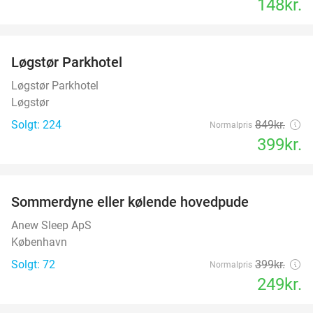
148kr.
favorite_border
Løgstør Parkhotel
53%
Løgstør Parkhotel
Løgstør
Solgt: 224
849kr.
Normalpris
399kr.
favorite_border
Sommerdyne eller kølende hovedpude
38%
Anew Sleep ApS
København
Solgt: 72
399kr.
Normalpris
249kr.
favorite_border