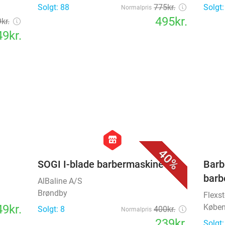
Solgt: 88
775kr.
Solgt:
Normalpris
495kr.
kr.
9kr.
favorite_border
favorite_border
hexagon
store
40%
SOGI I-blade barbermaskine
Barb
barb
AlBaline A/S
Brøndby
Flexst
9kr.
Købe
Solgt: 8
400kr.
Normalpris
239kr.
Solgt: