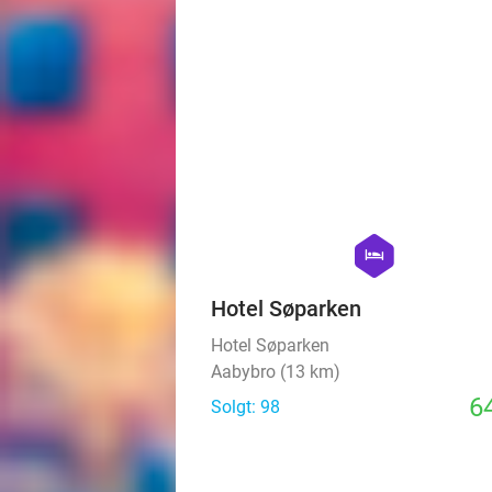
hexagon
hotel
Hotel Søparken
Hotel Søparken
Aabybro (13 km)
64
Solgt: 98