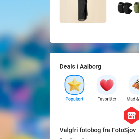
Deals i Aalborg
Populært
Favoritter
Mad & 
hexago
store
Valgfri fotobog fra FotoSjov