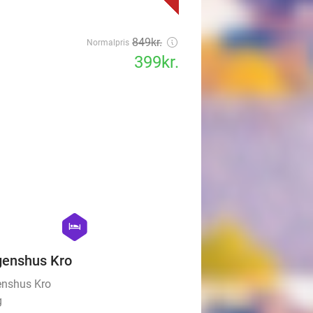
849kr.
Normalpris
399kr.
favorite_border
hexagon
hotel
enshus Kro
nshus Kro
g