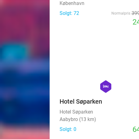
København
Solgt: 72
399
Normalpris
24
hexagon
hotel
Hotel Søparken
Hotel Søparken
Aabybro (13 km)
64
Solgt: 0