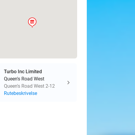
store
Turbo Inc Limited
Queen's Road West
Queen's Road West 2-12
Rutebeskrivelse