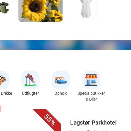
Drikke
Udflugter
Ophold
Specialbutikker
& Biler
favorite_border
n
55%
Løgstør Parkhotel