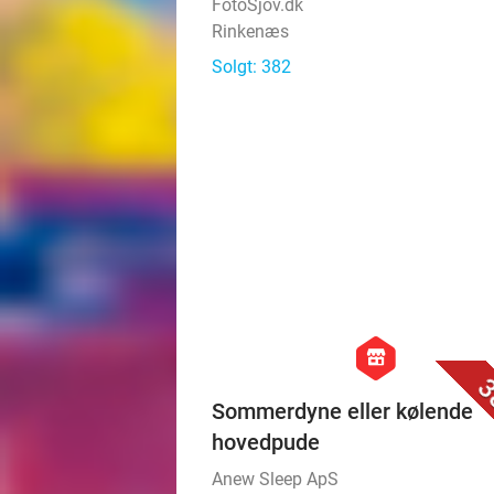
FotoSjov.dk
Rinkenæs
Solgt: 382
hexagon
store
3
Sommerdyne eller kølende
hovedpude
Anew Sleep ApS