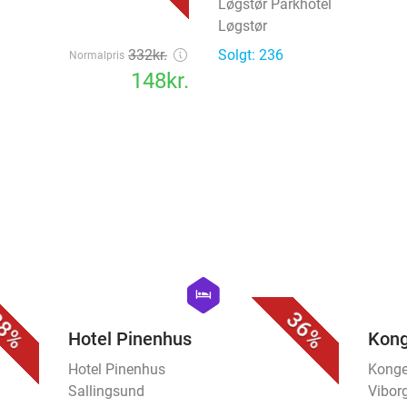
Løgstør Parkhotel
Løgstør
332kr.
Solgt: 236
Normalpris
148kr.
favorite_border
favorite_border
hexagon
hotel
8%
36%
Hotel Pinenhus
Kong
Hotel Pinenhus
Konge
Sallingsund
Vibor