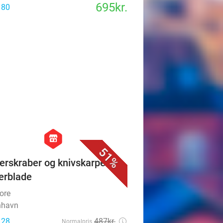
695kr.
 80
favorite_border
hexagon
store
51%
erskraber og knivskarpe
erblade
ore
nhavn
 28
487kr.
Normalpris