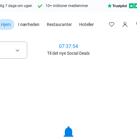
lig 7 dage om ugen
10+ millioner medlemmer
Hjem
I nærheden
Restauranter
Hoteller
07:37:53
keyboard_arrow_down
Til det nye Social Deals
notifications