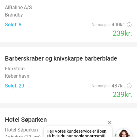
AlBaline A/S
Brøndby
Solgt: 8
400kr.
Normalpris
239kr.
favorite_border
Barberskraber og knivskarpe barberblade
51%
Flexstore
København
Solgt: 29
487kr.
Normalpris
239kr.
favorite_border
Hotel Søparken
Hotel Søparken
Hej! Vores kundeservice er åben,
så hvis du har nogle spørgsmål,