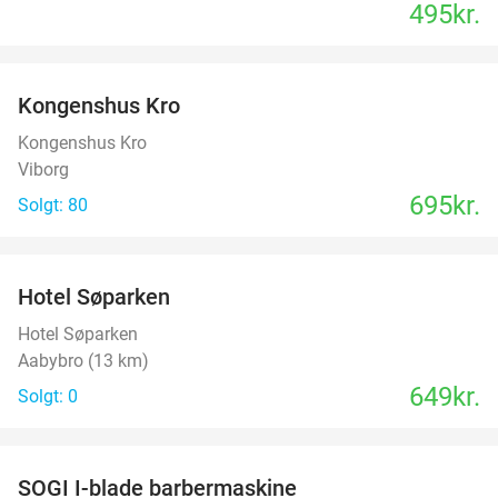
495kr.
favorite_border
Kongenshus Kro
Kongenshus Kro
Viborg
695kr.
Solgt: 80
favorite_border
Hotel Søparken
Hotel Søparken
Aabybro (13 km)
649kr.
Solgt: 0
favorite_border
SOGI I-blade barbermaskine
40%