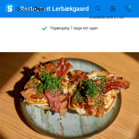

Restaurant Lerbækgaard
Se flere end 15.000 deals
Available until 21:00
Tilgængelig 7 dage om ugen
10+ millioner medlemmer
9,4
baseret på
206.270 anmeldelser
Se flere end 15.000 deals
Tilgængelig 7 dage om ugen
10+ millioner medlemmer