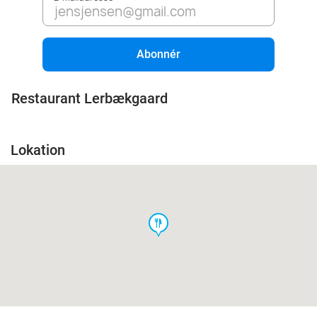
Abonnér
Restaurant Lerbækgaard
Lokation
food