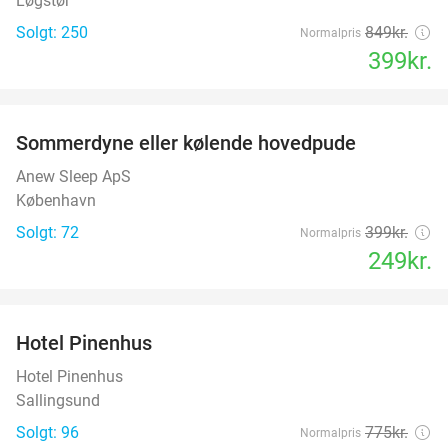
Løgstør
Solgt: 250
849kr.
Normalpris
399kr.
favorite_border
Sommerdyne eller kølende hovedpude
38%
Anew Sleep ApS
København
Solgt: 72
399kr.
Normalpris
249kr.
favorite_border
Hotel Pinenhus
36%
Hotel Pinenhus
Sallingsund
Solgt: 96
775kr.
Normalpris