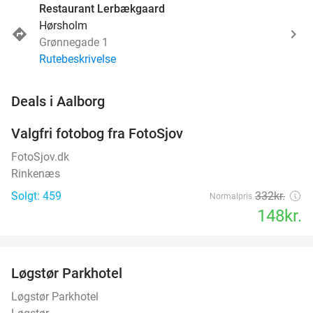
Restaurant Lerbækgaard
Hørsholm
Grønnegade 1
Rutebeskrivelse
favorite_border
Deals i Aalborg
Valgfri fotobog fra FotoSjov
55%
FotoSjov.dk
Rinkenæs
Solgt: 459
332kr.
Normalpris
148kr.
favorite_border
Løgstør Parkhotel
53%
Løgstør Parkhotel