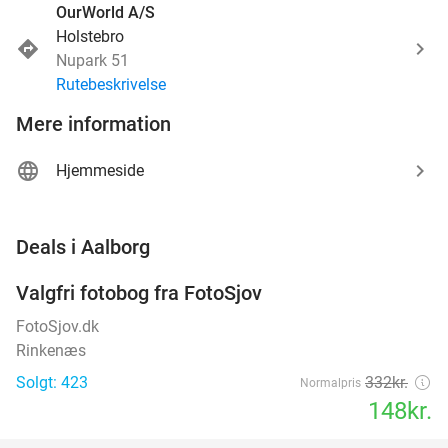
OurWorld A/S
Holstebro
Nupark 51
Rutebeskrivelse
Mere information
Hjemmeside
favorite_border
Deals i Aalborg
Valgfri fotobog fra FotoSjov
55%
FotoSjov.dk
Rinkenæs
Solgt: 423
332kr.
Normalpris
148kr.
favorite_border