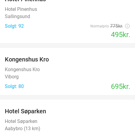
36%
Hotel Pinenhus
Sallingsund
Solgt: 92
775kr.
Normalpris
495kr.
favorite_border
Kongenshus Kro
Kongenshus Kro
Viborg
695kr.
Solgt: 80
favorite_border
Hotel Søparken
Hotel Søparken
Aabybro (13 km)