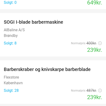
649kr.
Solgt: 0
favorite_border
SOGI I-blade barbermaskine
40%
AlBaline A/S
Brøndby
Solgt: 8
400kr.
Normalpris
239kr.
favorite_border
Barberskraber og knivskarpe barberblade
51%
Flexstore
København
Solgt: 28
487kr.
Normalpris
239kr.
favorite_border