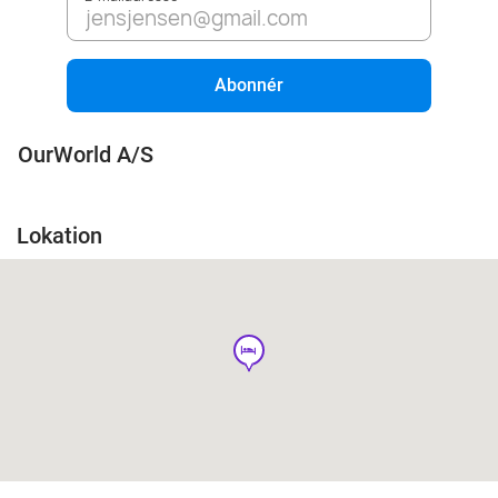
Abonnér
OurWorld A/S
Lokation
hotel