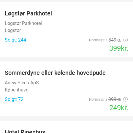
Løgstør Parkhotel
53%
Løgstør Parkhotel
Løgstør
Solgt: 244
849kr.
Normalpris
399kr.
favorite_border
Sommerdyne eller kølende hovedpude
38%
Anew Sleep ApS
København
Solgt: 72
399kr.
Normalpris
249kr.
favorite_border
Hotel Pinenhus