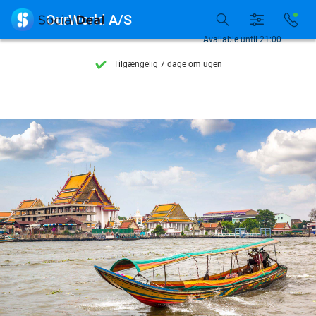

OurWorld A/S
Se flere end 15.000 deals
Available until 21:00
Tilgængelig 7 dage om ugen
10+ millioner medlemmer
9,4
baseret på
206.200 anmeldelser
Se flere end 15.000 deals
Tilgængelig 7 dage om ugen
10+ millioner medlemmer