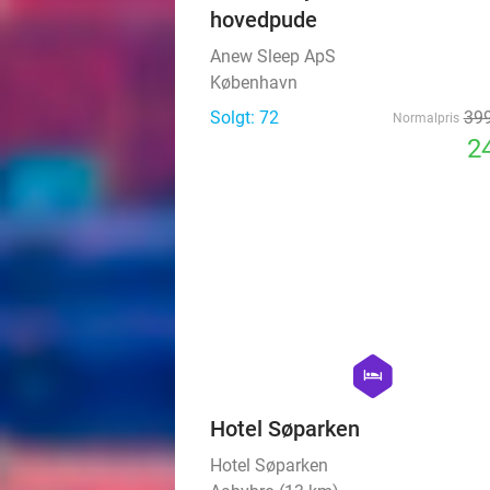
København
Solgt: 72
399
Normalpris
24
hexagon
hotel
Hotel Søparken
Hotel Søparken
Aabybro (13 km)
64
Solgt: 0