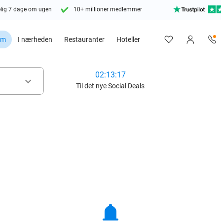
lig 7 dage om ugen
10+ millioner medlemmer
em
I nærheden
Restauranter
Hoteller
02:13:16
keyboard_arrow_down
Til det nye Social Deals
notifications