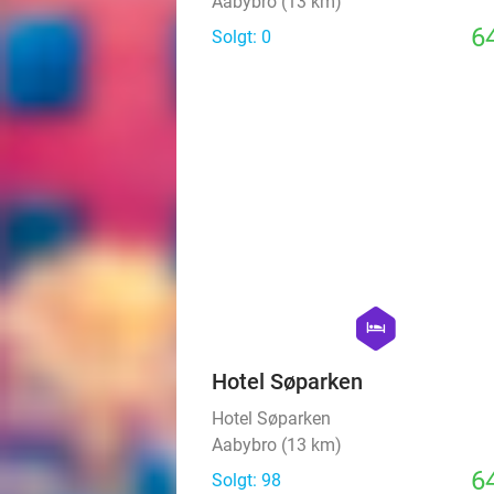
hexagon
hotel
Hotel Søparken
Hotel Søparken
Aabybro (13 km)
64
Solgt: 98