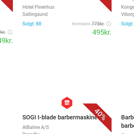
Solgt: 88
775kr.
Solgt:
Normalpris
495kr.
kr.
9kr.
favorite_border
favorite_border
hexagon
store
40%
SOGI I-blade barbermaskine
Barb
barb
AlBaline A/S
Brøndby
Flexst
9kr.
Købe
Solgt: 8
400kr.
Normalpris