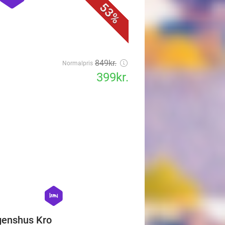
849kr.
Normalpris
399kr.
favorite_border
hexagon
hotel
enshus Kro
nshus Kro
g