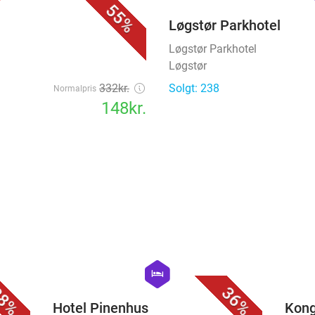
Løgstør Parkhotel
Løgstør
332kr.
Solgt: 238
Normalpris
148kr.
favorite_border
favorite_border
hexagon
hotel
8%
36%
Hotel Pinenhus
Kong
Hotel Pinenhus
Konge
Sallingsund
Vibor