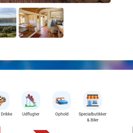
Drikke
Udflugter
Ophold
Specialbutikker
& Biler
favorite_border
n
55%
Løgstør Parkhotel