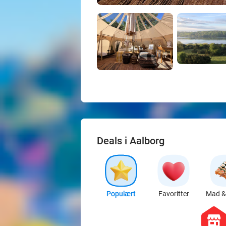
Deals i Aalborg
Populært
Favoritter
Mad & 
hexago
store
Valgfri fotobog fra FotoSjov