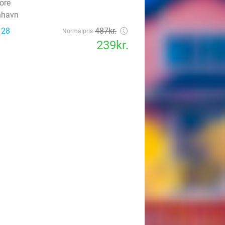
 28
487kr.
Normalpris
239kr.