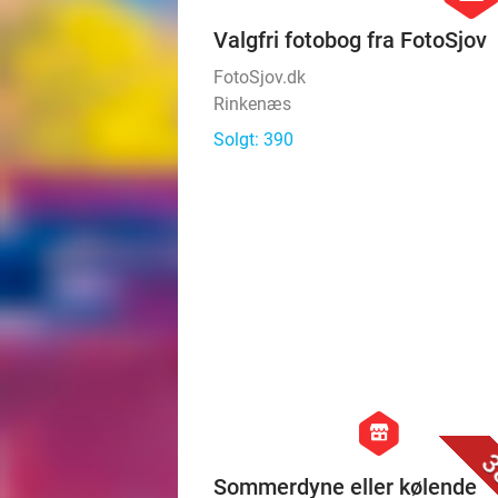
FotoSjov.dk
Rinkenæs
Solgt: 390
hexagon
store
3
Sommerdyne eller kølende
hovedpude
Anew Sleep ApS