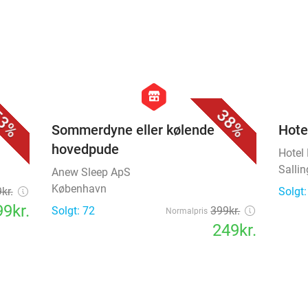
favorite_border
favorite_border
hexagon
store
3%
38%
Sommerdyne eller kølende
Hote
hovedpude
Hotel
Salli
Anew Sleep ApS
København
kr.
Solgt:
9kr.
Solgt: 72
399kr.
Normalpris
249kr.