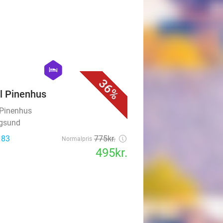
favorite_border
hexagon
hotel
36%
l Pinenhus
 Pinenhus
ngsund
 83
775kr.
Normalpris
495kr.