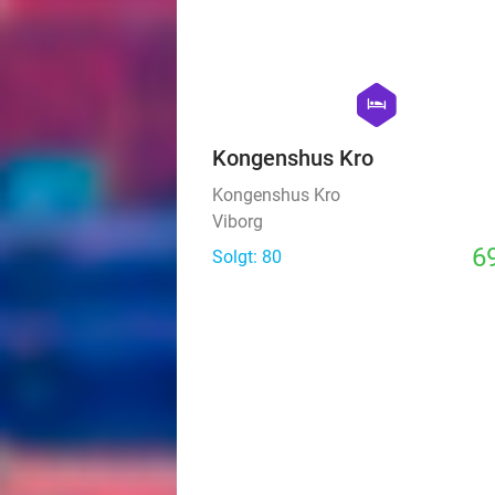
hexagon
hotel
Kongenshus Kro
Kongenshus Kro
Viborg
69
Solgt: 80