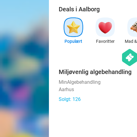
Deals i Aalborg
Populært
Favoritter
Mad & 
hexago
events
Miljøvenlig algebehandling
MinAlgebehandling
Aarhus
Solgt: 126