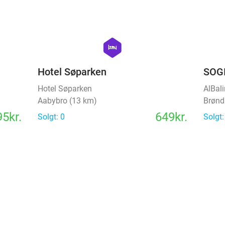
favorite_border
favorite_border
hexagon
hotel
Hotel Søparken
SOGI
Hotel Søparken
AlBal
Aabybro (13 km)
Brønd
5kr.
649kr.
Solgt: 0
Solgt: