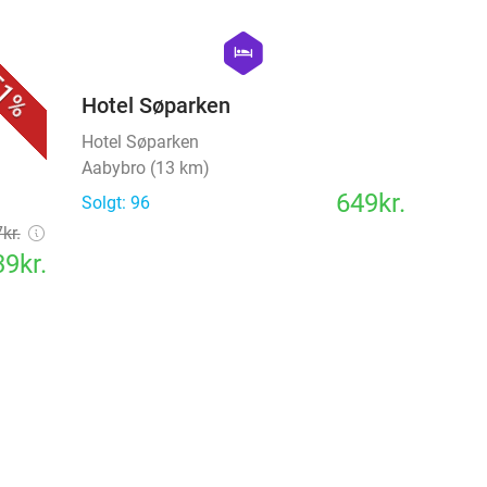
favorite_border
favorite_border
hexagon
hotel
1%
Hotel Søparken
Hotel Søparken
Aabybro (13 km)
649kr.
Solgt: 96
kr.
9kr.