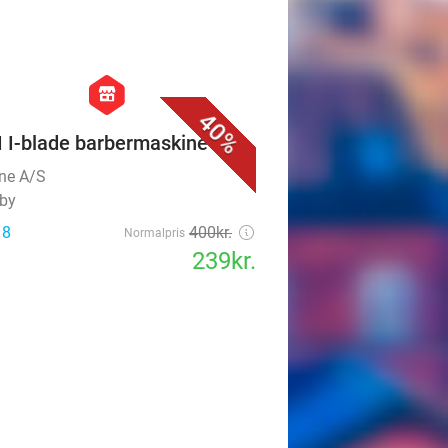
favorite_border
hexagon
store
40%
 I-blade barbermaskine
ine A/S
by
 8
400kr.
Normalpris
239kr.