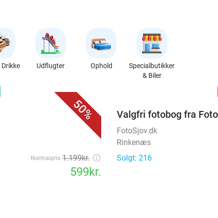
Drikke
Udflugter
Ophold
Specialbutikker
& Biler
favorite_border
n
50%
Valgfri fotobog fra Fot
FotoSjov.dk
Rinkenæs
1.199kr.
Solgt: 216
Normalpris
599kr.