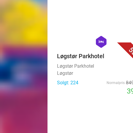
hexagon
hotel
5
Løgstør Parkhotel
Løgstør Parkhotel
Løgstør
Solgt: 224
849
Normalpris
39