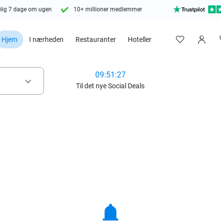
lig 7 dage om ugen
10+ millioner medlemmer
Hjem
I nærheden
Restauranter
Hoteller
09:51:25
keyboard_arrow_down
Til det nye Social Deals
notifications