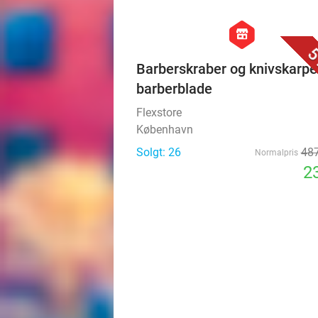
hexagon
store
5
Barberskraber og knivskarpe
barberblade
Flexstore
København
Solgt: 26
487
Normalpris
23