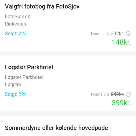
Valgfri fotobog fra FotoSjov
55%
FotoSjov.dk
Rinkenæs
Solgt: 225
332kr.
Normalpris
148kr.
favorite_border
Løgstør Parkhotel
53%
Løgstør Parkhotel
Løgstør
Solgt: 224
849kr.
Normalpris
399kr.
favorite_border
Sommerdyne eller kølende hovedpude
38%