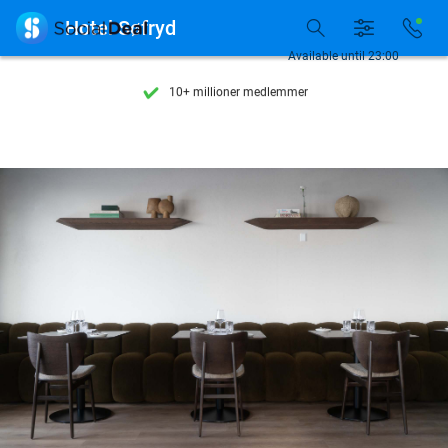
Se flere end 15.000 deals

Hotel Søfryd
Tilgængelig 7 dage om ugen
Available until 23:00
10+ millioner medlemmer
9,4
baseret på
205.872 anmeldelser
Se flere end 15.000 deals
Tilgængelig 7 dage om ugen
10+ millioner medlemmer