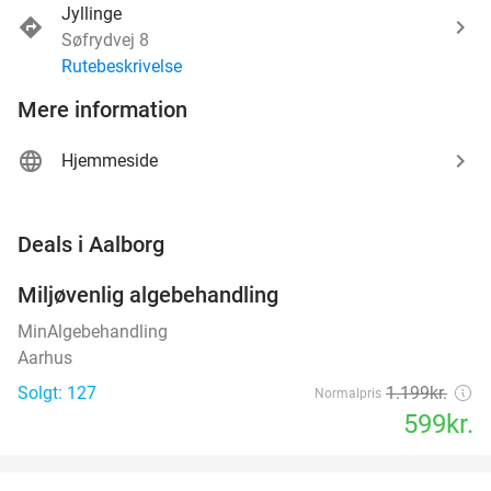
Jyllinge
Søfrydvej 8
Rutebeskrivelse
Mere information
Hjemmeside
favorite_border
Deals i Aalborg
Miljøvenlig algebehandling
50%
MinAlgebehandling
Aarhus
Solgt: 127
1.199kr.
Normalpris
599kr.
favorite_border