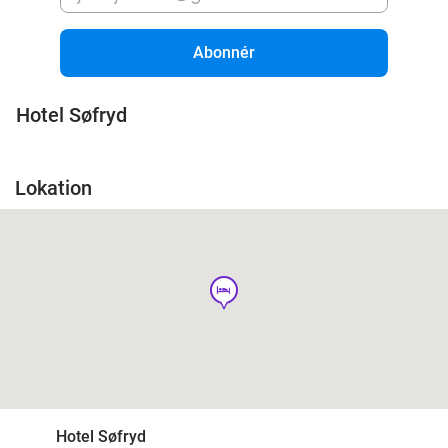
Abonnér
Hotel Søfryd
Lokation
hotel
Hotel Søfryd