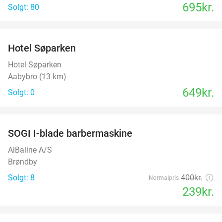
695kr.
Solgt: 80
favorite_border
Hotel Søparken
Hotel Søparken
Aabybro (13 km)
649kr.
Solgt: 0
favorite_border
SOGI I-blade barbermaskine
40%
AlBaline A/S
Brøndby
Solgt: 8
400kr.
Normalpris
239kr.
favorite_border