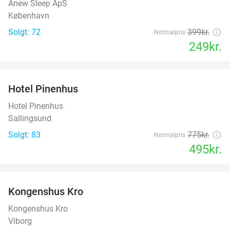
Anew Sleep ApS
København
Solgt: 72
399kr.
Normalpris
249kr.
favorite_border
Hotel Pinenhus
36%
Hotel Pinenhus
Sallingsund
Solgt: 83
775kr.
Normalpris
495kr.
favorite_border
Kongenshus Kro
Kongenshus Kro
Viborg