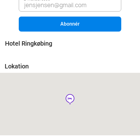
Abonnér
Hotel Ringkøbing
Lokation
hotel