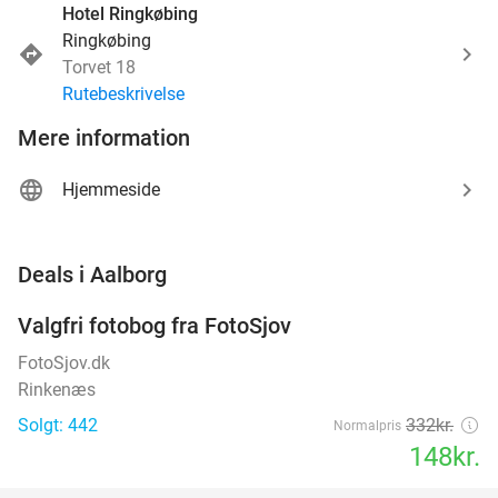
Hotel Ringkøbing
Ringkøbing
Torvet 18
Rutebeskrivelse
Mere information
Hjemmeside
favorite_border
Deals i Aalborg
Valgfri fotobog fra FotoSjov
55%
FotoSjov.dk
Rinkenæs
Solgt: 442
332kr.
Normalpris
148kr.
favorite_border