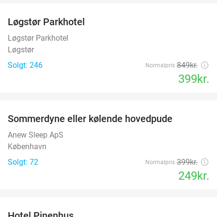
Løgstør Parkhotel
53%
Løgstør Parkhotel
Løgstør
Solgt: 246
849kr.
Normalpris
399kr.
favorite_border
Sommerdyne eller kølende hovedpude
38%
Anew Sleep ApS
København
Solgt: 72
399kr.
Normalpris
249kr.
favorite_border
Hotel Pinenhus