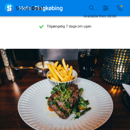

Hotel Ringkøbing
Se flere end 15.000 deals
Available from 08:00
Tilgængelig 7 dage om ugen
10+ millioner medlemmer
9,4
baseret på
206.261 anmeldelser
Se flere end 15.000 deals
Tilgængelig 7 dage om ugen
10+ millioner medlemmer