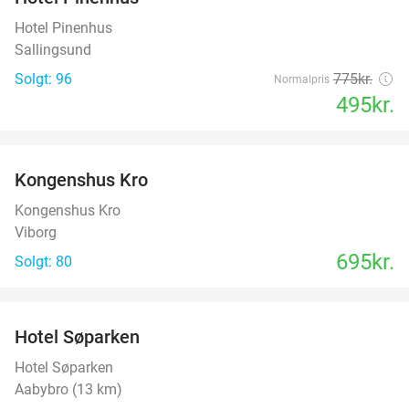
36%
Hotel Pinenhus
Sallingsund
Solgt: 96
775kr.
Normalpris
495kr.
favorite_border
Kongenshus Kro
Kongenshus Kro
Viborg
695kr.
Solgt: 80
favorite_border
Hotel Søparken
Hotel Søparken
Aabybro (13 km)