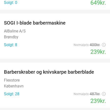
649kr.
Solgt: 0
favorite_border
SOGI I-blade barbermaskine
40%
AlBaline A/S
Brøndby
Solgt: 8
400kr.
Normalpris
239kr.
favorite_border
Barberskraber og knivskarpe barberblade
51%
Flexstore
København
Solgt: 28
487kr.
Normalpris
239kr.
favorite_border