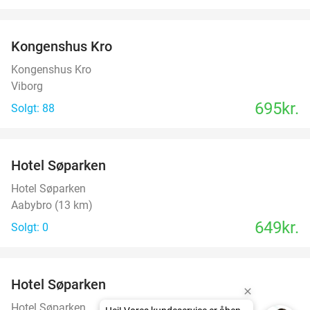
favorite_border
Kongenshus Kro
Kongenshus Kro
Viborg
695kr.
Solgt: 88
favorite_border
Hotel Søparken
Hotel Søparken
Aabybro (13 km)
649kr.
Solgt: 0
favorite_border
Hotel Søparken
Hotel Søparken