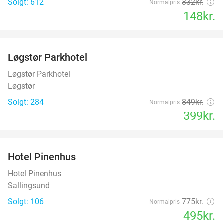
Solgt: 612
332kr.
Normalpris
148kr.
favorite_border
Løgstør Parkhotel
53%
Løgstør Parkhotel
Løgstør
Solgt: 284
849kr.
Normalpris
399kr.
favorite_border
Hotel Pinenhus
36%
Hotel Pinenhus
Sallingsund
Solgt: 106
775kr.
Normalpris
495kr.