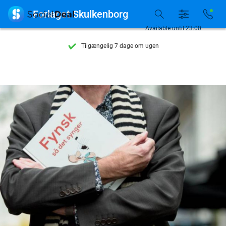

Forlaget Skulkenborg
Se flere end 15.000 deals
Available until 23:00
Tilgængelig 7 dage om ugen
10+ millioner medlemmer
9,4
baseret på
206.539 anmeldelser
Se flere end 15.000 deals
Tilgængelig 7 dage om ugen
10+ millioner medlemmer