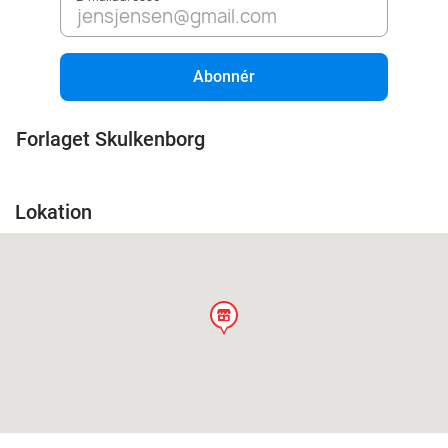
Abonnér
Forlaget Skulkenborg
Lokation
store