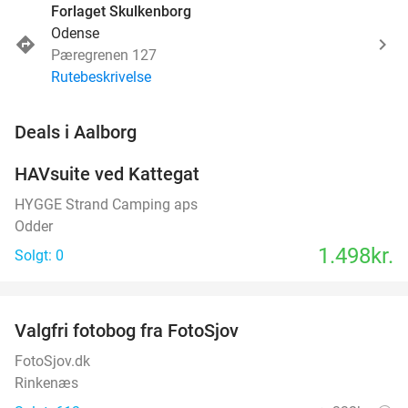
Forlaget Skulkenborg
Odense
Pæregrenen 127
Rutebeskrivelse
favorite_border
Deals i Aalborg
HAVsuite ved Kattegat
NYT I
DAG
HYGGE Strand Camping aps
Odder
1.498kr.
Solgt: 0
favorite_border
Valgfri fotobog fra FotoSjov
55%
FotoSjov.dk
Rinkenæs