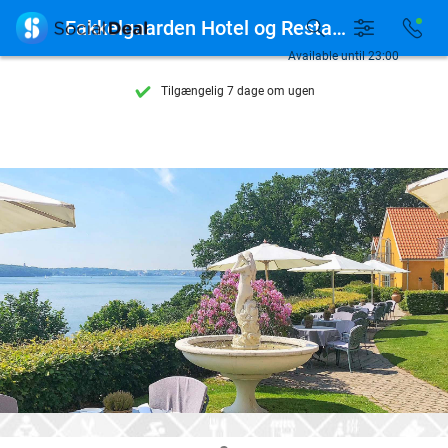

Fakkelgaarden Hotel og Restaurant
Se flere end 15.000 deals
Available until 23:00
Tilgængelig 7 dage om ugen
10+ millioner medlemmer
9,4
baseret på
205.945 anmeldelser
Se flere end 15.000 deals
Tilgængelig 7 dage om ugen
10+ millioner medlemmer