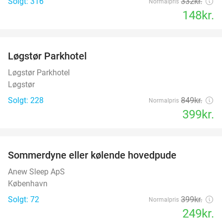
Solgt: 316
332kr.
Normalpris
148kr.
favorite_border
Løgstør Parkhotel
53%
Løgstør Parkhotel
Løgstør
Solgt: 228
849kr.
Normalpris
399kr.
favorite_border
Sommerdyne eller kølende hovedpude
38%
Anew Sleep ApS
København
Solgt: 72
399kr.
Normalpris
249kr.