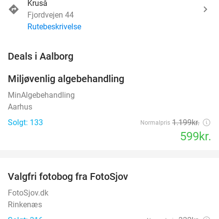
Kruså
Fjordvejen 44
Rutebeskrivelse
favorite_border
Deals i Aalborg
Miljøvenlig algebehandling
50%
MinAlgebehandling
Aarhus
Solgt: 133
1.199kr.
Normalpris
599kr.
favorite_border
Valgfri fotobog fra FotoSjov
55%
FotoSjov.dk
Rinkenæs