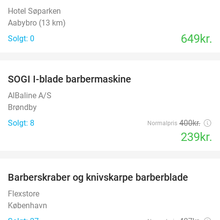
Hotel Søparken
Aabybro (13 km)
649kr.
Solgt: 0
favorite_border
SOGI I-blade barbermaskine
40%
AlBaline A/S
Brøndby
Solgt: 8
400kr.
Normalpris
239kr.
favorite_border
Barberskraber og knivskarpe barberblade
51%
Flexstore
København