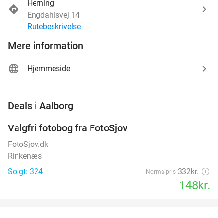
Herning
Engdahlsvej 14
Rutebeskrivelse
Mere information
Hjemmeside
favorite_border
Deals i Aalborg
Valgfri fotobog fra FotoSjov
55%
FotoSjov.dk
Rinkenæs
Solgt: 324
332kr.
Normalpris
148kr.
favorite_border