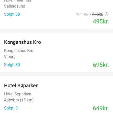
Hotel Pinenhus
Sallingsund
Solgt: 88
775kr.
Normalpris
495kr.
favorite_border
Kongenshus Kro
Kongenshus Kro
Viborg
695kr.
Solgt: 80
favorite_border
Hotel Søparken
Hotel Søparken
Aabybro (13 km)
649kr.
Solgt: 0