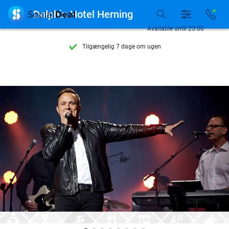

Dolphin Hotel Herning
Se flere end 15.000 deals
Available until 23:00
Tilgængelig 7 dage om ugen
10+ millioner medlemmer
9,4
baseret på
205.983 anmeldelser
Se flere end 15.000 deals
Tilgængelig 7 dage om ugen
10+ millioner medlemmer