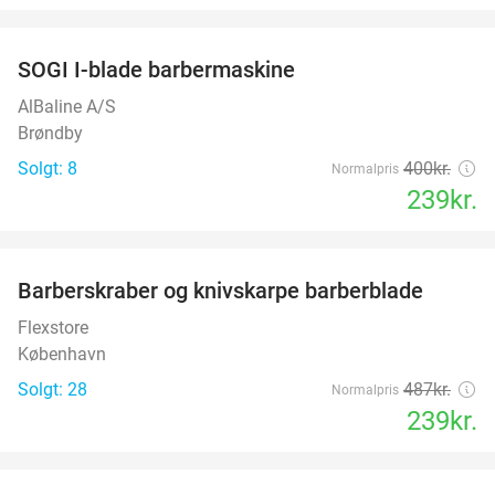
favorite_border
SOGI I-blade barbermaskine
40%
AlBaline A/S
Brøndby
Solgt: 8
400kr.
Normalpris
239kr.
favorite_border
Barberskraber og knivskarpe barberblade
51%
Flexstore
København
Solgt: 28
487kr.
Normalpris
239kr.
favorite_border