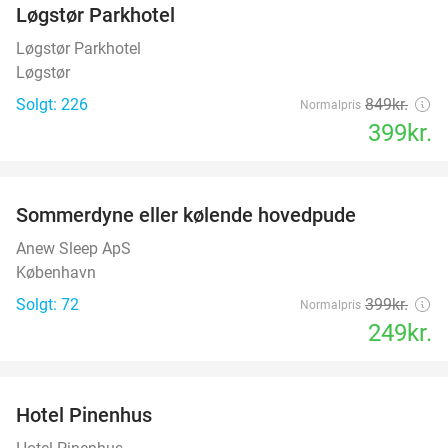
Løgstør Parkhotel
53%
Løgstør Parkhotel
Løgstør
Solgt: 226
849kr.
Normalpris
399kr.
favorite_border
Sommerdyne eller kølende hovedpude
38%
Anew Sleep ApS
København
Solgt: 72
399kr.
Normalpris
249kr.
favorite_border
Hotel Pinenhus
36%