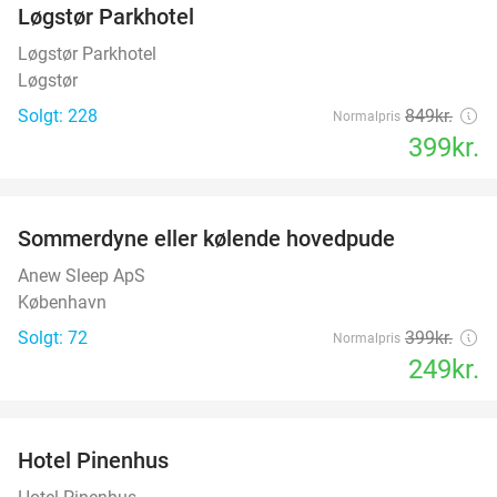
Løgstør Parkhotel
53%
Løgstør Parkhotel
Løgstør
Solgt: 228
849kr.
Normalpris
399kr.
favorite_border
Sommerdyne eller kølende hovedpude
38%
Anew Sleep ApS
København
Solgt: 72
399kr.
Normalpris
249kr.
favorite_border
Hotel Pinenhus
36%