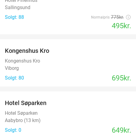
Hotel Pinenhus
Sallingsund
Solgt: 88
775kr.
Normalpris
495kr.
favorite_border
Kongenshus Kro
Kongenshus Kro
Viborg
695kr.
Solgt: 80
favorite_border
Hotel Søparken
Hotel Søparken
Aabybro (13 km)
649kr.
Solgt: 0