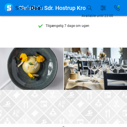

Christie´s Sdr. Hostrup Kro
Se flere end 15.000 deals
Available until 23:00
Tilgængelig 7 dage om ugen
10+ millioner medlemmer
9,4
baseret på
205.983 anmeldelser
Se flere end 15.000 deals
Tilgængelig 7 dage om ugen
10+ millioner medlemmer