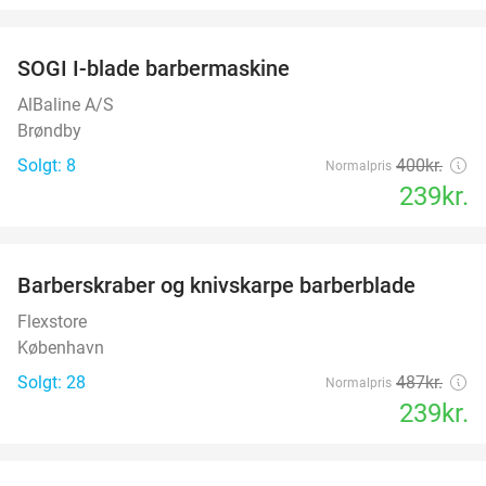
favorite_border
SOGI I-blade barbermaskine
40%
AlBaline A/S
Brøndby
Solgt: 8
400kr.
Normalpris
239kr.
favorite_border
Barberskraber og knivskarpe barberblade
51%
Flexstore
København
Solgt: 28
487kr.
Normalpris
239kr.
favorite_border