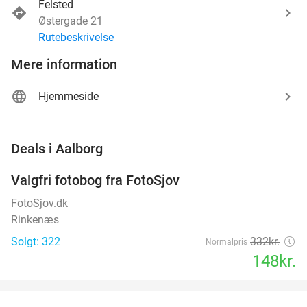
Felsted
Østergade 21
Rutebeskrivelse
Mere information
Hjemmeside
favorite_border
Deals i Aalborg
Valgfri fotobog fra FotoSjov
55%
FotoSjov.dk
Rinkenæs
Solgt: 322
332kr.
Normalpris
148kr.
favorite_border