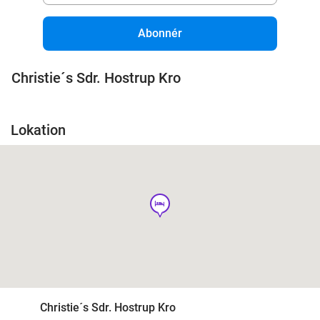
Abonnér
Christie´s Sdr. Hostrup Kro
Lokation
hotel
Christie´s Sdr. Hostrup Kro