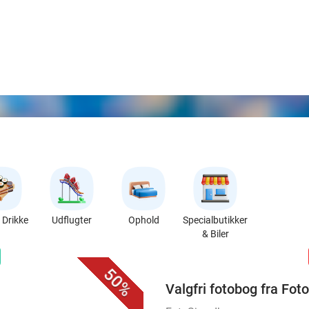
Drikke
Udflugter
Ophold
Specialbutikker
& Biler
favorite_border
n
50%
Valgfri fotobog fra Fot