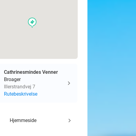
events
Cathrinesmindes Venner
Broager
Illerstrandvej 7
Rutebeskrivelse
keyboard_arrow_right
Hjemmeside