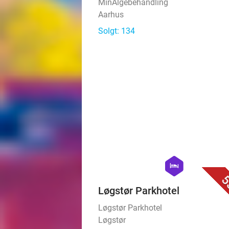
MinAlgebehandling
Aarhus
Solgt: 134
hexagon
hotel
5
Løgstør Parkhotel
Løgstør Parkhotel
Løgstør