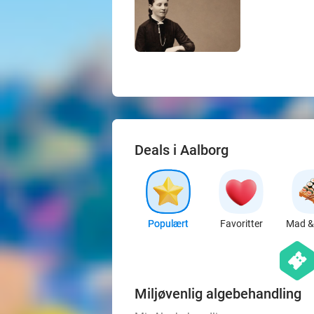
Deals i Aalborg
Populært
Favoritter
Mad & 
hexago
events
Miljøvenlig algebehandling