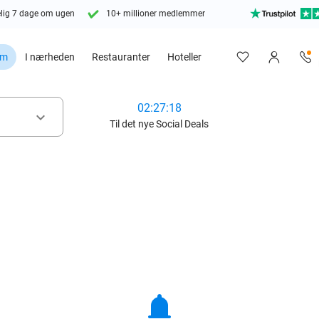
lig 7 dage om ugen
10+ millioner medlemmer
em
I nærheden
Restauranter
Hoteller
02:27:16
keyboard_arrow_down
Til det nye Social Deals
notifications