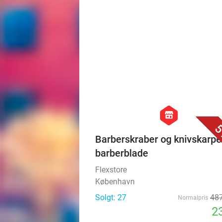
hexagon
store
5
Barberskraber og knivskarpe
barberblade
Flexstore
København
Solgt: 27
487
Normalpris
23