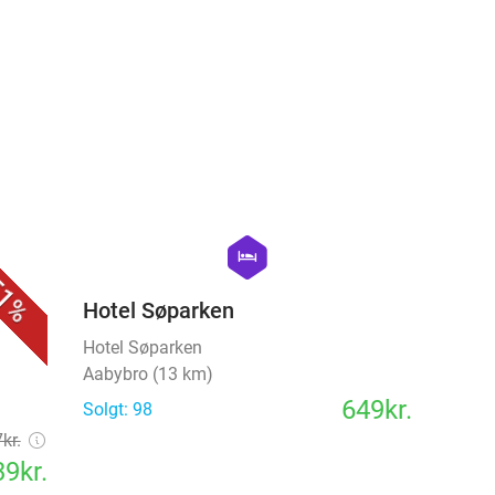
favorite_border
favorite_border
hexagon
hotel
1%
Hotel Søparken
Hotel Søparken
Aabybro (13 km)
649kr.
Solgt: 98
kr.
9kr.