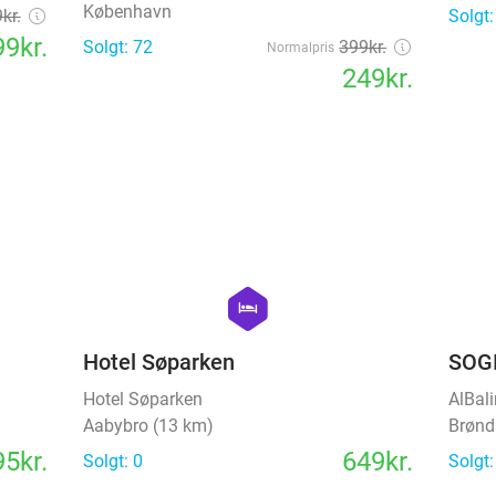
København
kr.
Solgt:
9kr.
Solgt: 72
399kr.
Normalpris
249kr.
favorite_border
favorite_border
hexagon
hotel
Hotel Søparken
SOGI
Hotel Søparken
AlBal
Aabybro (13 km)
Brønd
5kr.
649kr.
Solgt: 0
Solgt: