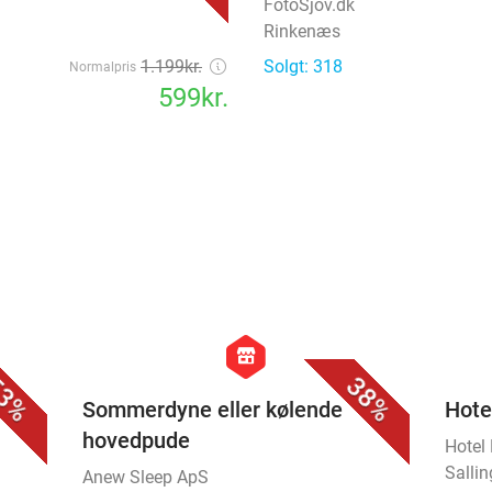
FotoSjov.dk
Rinkenæs
1.199kr.
Solgt: 318
Normalpris
599kr.
favorite_border
favorite_border
hexagon
store
3%
38%
Sommerdyne eller kølende
Hote
hovedpude
Hotel
Salli
Anew Sleep ApS