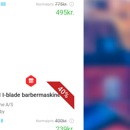
 88
775kr.
Normalpris
495kr.
favorite_border
hexagon
store
40%
 I-blade barbermaskine
ine A/S
by
 8
400kr.
Normalpris
239kr.