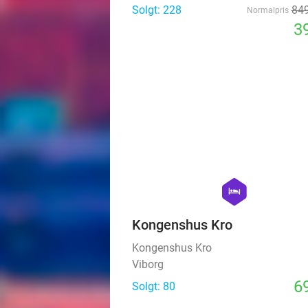
Solgt: 228
849
Normalpris
39
hexagon
hotel
Kongenshus Kro
Kongenshus Kro
Viborg
69
Solgt: 80