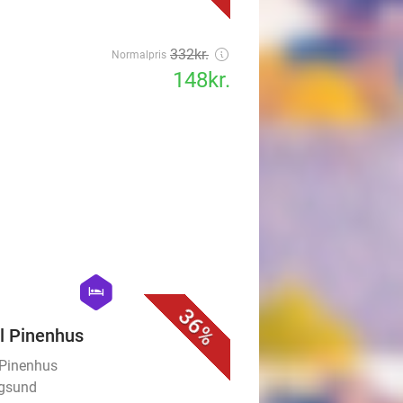
332kr.
Normalpris
148kr.
favorite_border
hexagon
hotel
36%
l Pinenhus
 Pinenhus
ngsund