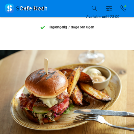

Cafe Noah
Se flere end 15.000 deals
Available until 23:00
Tilgængelig 7 dage om ugen
10+ millioner medlemmer
9,4
baseret på
205.826 anmeldelser
Se flere end 15.000 deals
Tilgængelig 7 dage om ugen
10+ millioner medlemmer