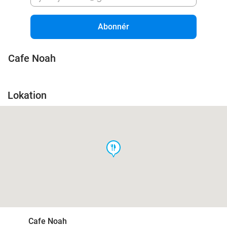
Abonnér
Cafe Noah
Lokation
food
Cafe Noah