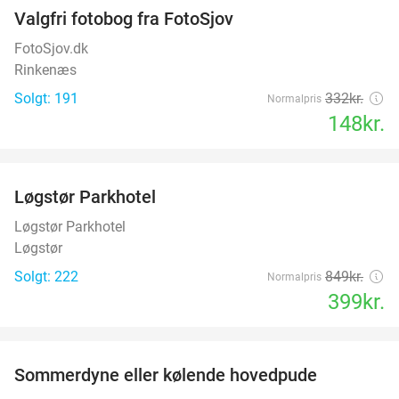
Valgfri fotobog fra FotoSjov
55%
FotoSjov.dk
Rinkenæs
Solgt: 191
332kr.
Normalpris
148kr.
favorite_border
Løgstør Parkhotel
53%
Løgstør Parkhotel
Løgstør
Solgt: 222
849kr.
Normalpris
399kr.
favorite_border
Sommerdyne eller kølende hovedpude
38%