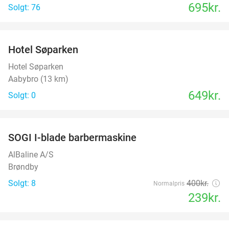
695kr.
Solgt: 76
favorite_border
Hotel Søparken
Hotel Søparken
Aabybro (13 km)
649kr.
Solgt: 0
favorite_border
SOGI I-blade barbermaskine
40%
AlBaline A/S
Brøndby
Solgt: 8
400kr.
Normalpris
239kr.
favorite_border