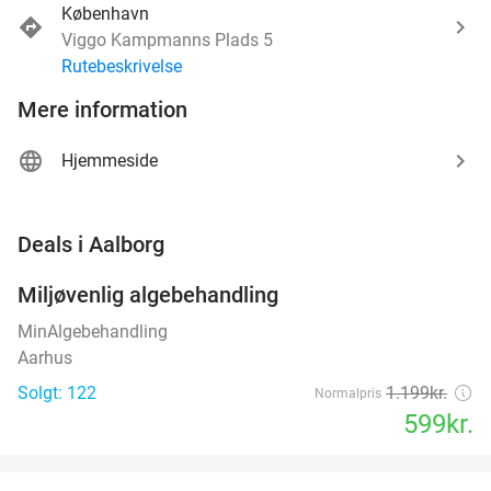
København
Viggo Kampmanns Plads 5
Rutebeskrivelse
Mere information
Hjemmeside
favorite_border
Deals i Aalborg
Miljøvenlig algebehandling
50%
MinAlgebehandling
Aarhus
Solgt: 122
1.199kr.
Normalpris
599kr.
favorite_border