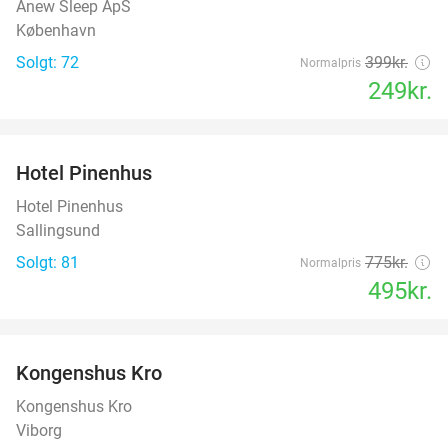
Anew Sleep ApS
København
Solgt: 72
399kr.
Normalpris
249kr.
favorite_border
Hotel Pinenhus
36%
Hotel Pinenhus
Sallingsund
Solgt: 81
775kr.
Normalpris
495kr.
favorite_border
Kongenshus Kro
Kongenshus Kro
Viborg