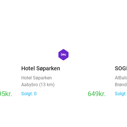
9kr.
Solgt: 72
399kr.
Normalpris
249kr.
favorite_border
favorite_border
hexagon
hotel
Hotel Søparken
SOGI
Hotel Søparken
AlBal
Aabybro (13 km)
Brønd
5kr.
649kr.
Solgt: 0
Solgt: