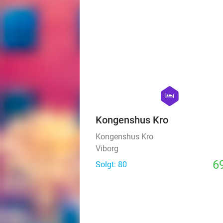
39
hexagon
hotel
Kongenshus Kro
Kongenshus Kro
Viborg
69
Solgt: 80