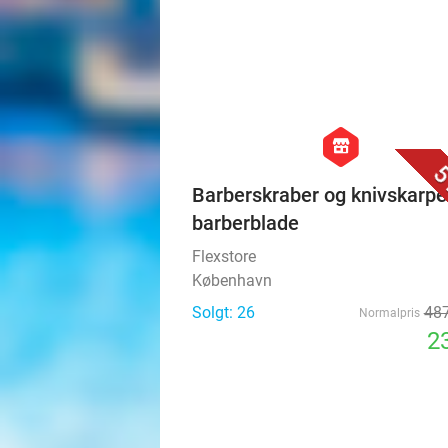
hexagon
store
5
Barberskraber og knivskarpe
barberblade
Flexstore
København
Solgt: 26
487
Normalpris
23