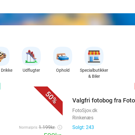
Drikke
Udflugter
Ophold
Specialbutikker
& Biler
favorite_border
n
50%
Valgfri fotobog fra Fot
FotoSjov.dk
Rinkenæs