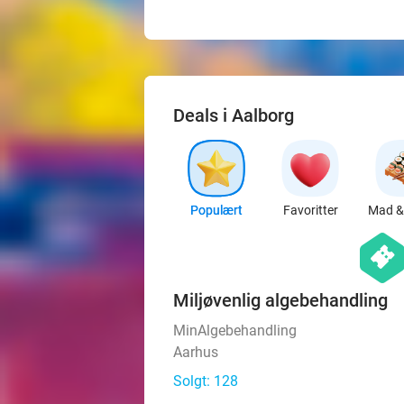
Deals i Aalborg
Populært
Favoritter
Mad & 
hexago
events
Miljøvenlig algebehandling
MinAlgebehandling
Aarhus