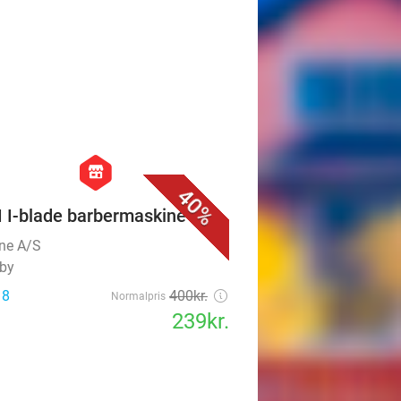
495kr.
favorite_border
hexagon
store
40%
 I-blade barbermaskine
ine A/S
by
 8
400kr.
Normalpris
239kr.