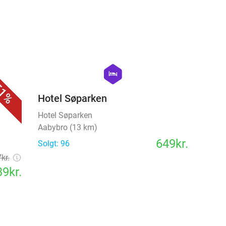
favorite_border
favorite_border
hexagon
hotel
1%
Hotel Søparken
Hotel Søparken
Aabybro (13 km)
649kr.
Solgt: 96
kr.
9kr.