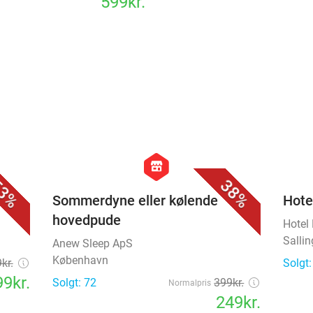
1.199kr.
Solgt: 243
Normalpris
599kr.
favorite_border
favorite_border
hexagon
store
3%
38%
Sommerdyne eller kølende
Hote
hovedpude
Hotel
Salli
Anew Sleep ApS
København
kr.
Solgt: