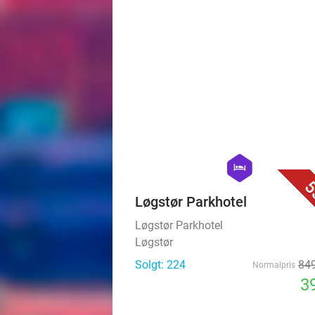
Solgt: 128
hexagon
hotel
5
Løgstør Parkhotel
Løgstør Parkhotel
Løgstør
Solgt: 224
849
Normalpris