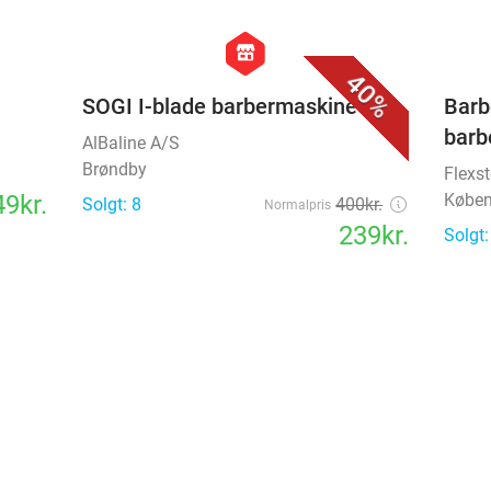
favorite_border
favorite_border
hexagon
store
40%
SOGI I-blade barbermaskine
Barb
barb
AlBaline A/S
Brøndby
Flexst
9kr.
Købe
Solgt: 8
400kr.
Normalpris
239kr.
Solgt:
favorite_border