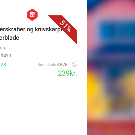
favorite_border
hexagon
store
51%
erskraber og knivskarpe
erblade
ore
nhavn
 28
487kr.
Normalpris
239kr.