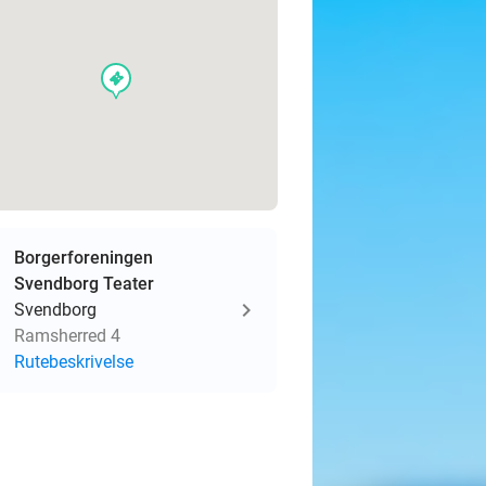
events
Borgerforeningen
Svendborg Teater
Svendborg
Ramsherred 4
Rutebeskrivelse