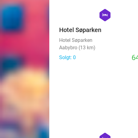
hexagon
hotel
Hotel Søparken
Hotel Søparken
Aabybro (13 km)
64
Solgt: 0