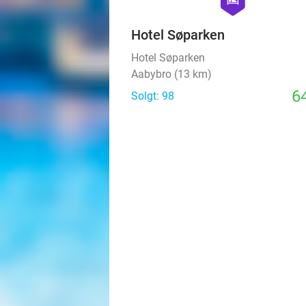
hexagon
hotel
Hotel Søparken
Hotel Søparken
Aabybro (13 km)
64
Solgt: 98