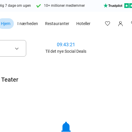
lig 7 dage om ugen
10+ millioner medlemmer
Hjem
I nærheden
Restauranter
Hoteller
09:43:20
keyboard_arrow_down
Til det nye Social Deals
 Teater
notifications