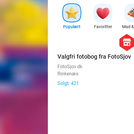
Populært
Favoritter
Mad & 
hexago
store
Valgfri fotobog fra FotoSjov
FotoSjov.dk
Rinkenæs
Solgt: 421