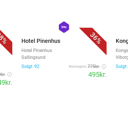
favorite_border
favorite_border
hexagon
hotel
8%
36%
Hotel Pinenhus
Kong
Hotel Pinenhus
Konge
Sallingsund
Vibor
Solgt: 92
775kr.
Solgt:
Normalpris
495kr.
kr.
9kr.