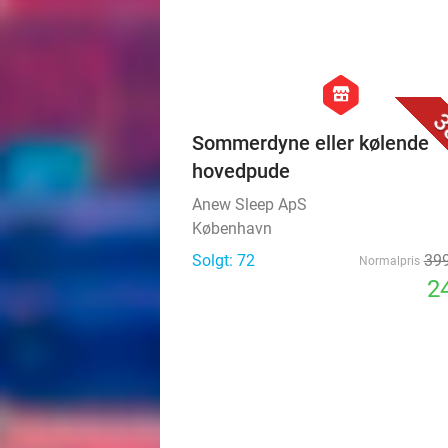
hexagon
store
3
Sommerdyne eller kølende
hovedpude
Anew Sleep ApS
København
Solgt: 72
399
Normalpris
24