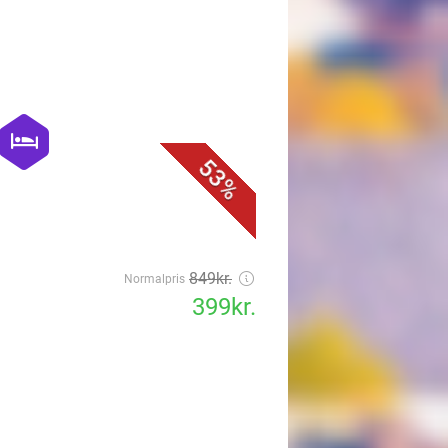
favorite_border
hexagon
hotel
53%
849kr.
Normalpris
399kr.