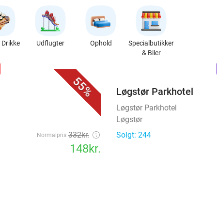
Drikke
Udflugter
Ophold
Specialbutikker
& Biler
favorite_border
n
55%
Løgstør Parkhotel
Løgstør Parkhotel
Løgstør
332kr.
Solgt: 244
Normalpris
148kr.