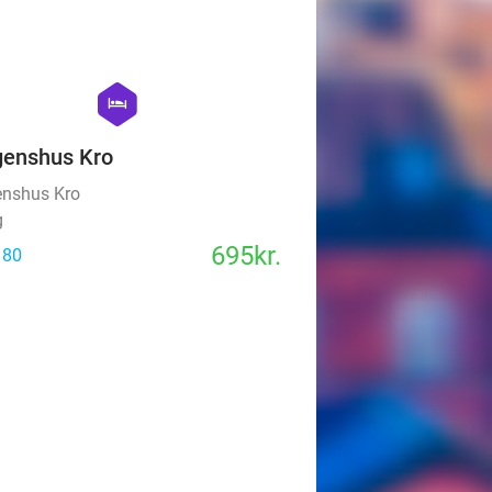
favorite_border
hexagon
hotel
enshus Kro
nshus Kro
g
695kr.
 80