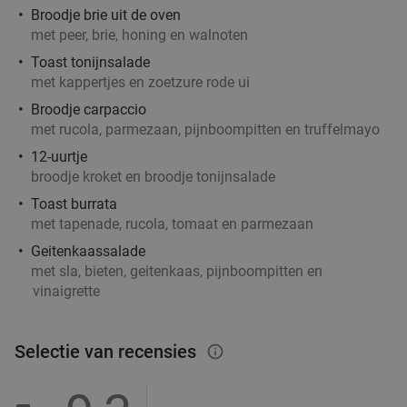
Broodje brie uit de oven
€27
,50
met peer, brie, honing en walnoten
Toast tonijnsalade
High tea bij Huis de Beurs in hartje Groningen
met kappertjes en zoetzure rode ui
31%
Broodje carpaccio
met rucola, parmezaan, pijnboompitten en truffelmayo
Vandaag
Morgen
Zo
Di
Wo
Do
12-uurtje
Huis de Beurs
9.2
star
broodje kroket en broodje tonijnsalade
Groningen
3 min.
directions_walk
Toast burrata
Verkocht: 767
€24
,50
Regulier
met tapenade, rucola, tomaat en parmezaan
€16
,95
Geitenkaassalade
met sla, bieten, geitenkaas, pijnboompitten en
vinaigrette
5-gangendiner van de chef bij Restaurant &
43%
Gastrobar Fier
Selectie van recensies
info_outlined
Morgen
Zo
Do
Restaurant & Gastrobar Fier
9.7
star