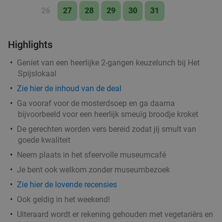
Vandaag
Morgen
Zo
Ma
Di
Wo
Do
26
27
28
29
30
31
Wijck
7.9
star
Groningen
1 min.
directions_walk
Highlights
Verkocht: 498
€39
,40
Regulier
€24
Geniet van een heerlijke 2-gangen keuzelunch bij Het
,95
Spijslokaal
Zie hier de inhoud van de deal
Cocktailproeverij of bierproeverij + snacks bij
40%
Ga vooraf voor de mosterdsoep en ga daarna
bijvoorbeeld voor een heerlijk smeuïg broodje kroket
Partycafé de Doos
De gerechten worden vers bereid zodat jij smult van
Vandaag
Morgen
Ma
Di
Wo
Do
goede kwaliteit
Partycafé de Doos
9.5
star
Neem plaats in het sfeervolle museumcafé
Groningen
2 min.
directions_walk
Je bent ook welkom zonder museumbezoek
Verkocht: 39
€21
Regulier
Zie hier de lovende recensies
€12
,50
Ook geldig in het weekend!
Uiteraard wordt er rekening gehouden met vegetariërs en