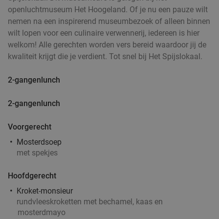
openluchtmuseum Het Hoogeland. Of je nu een pauze wilt
nemen na een inspirerend museumbezoek of alleen binnen
Fiesta Tapas Toren bij La Cubanita
10%
wilt lopen voor een culinaire verwennerij, iedereen is hier
welkom! Alle gerechten worden vers bereid waardoor jij de
Ma
Di
Wo
Do
kwaliteit krijgt die je verdient. Tot snel bij Het Spijslokaal.
La Cubanita Groningen
Groningen
3 min.
directions_walk
2-gangenlunch
Verkocht: 59
€19
,50
Regulier
€17
2-gangenlunch
,50
Voorgerecht
Mosterdsoep
Mexicaans 3-gangendiner à la carte bij
27%
met spekjes
Cantina Mexicana
Vandaag
Morgen
Zo
Ma
Di
Wo
Do
Hoofdgerecht
Cantina Mexicana Groningen
9.6
star
Kroket-monsieur
Groningen
rundvleeskroketten met bechamel, kaas en
3 min.
directions_walk
mosterdmayo
Verkocht: 567
€37
,50
Regulier