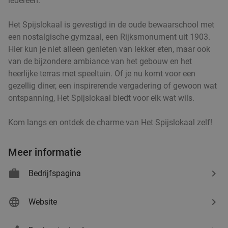
iedereen.
Het Spijslokaal is gevestigd in de oude bewaarschool met
7-gangendiner van de chef + koffie/thee met
40%
een nostalgische gymzaal, een Rijksmonument uit 1903.
friandises bij De Kleine Heerlijkheid
Hier kun je niet alleen genieten van lekker eten, maar ook
van de bijzondere ambiance van het gebouw en het
Vandaag
Morgen
Zo
Do
heerlijke terras met speeltuin. Of je nu komt voor een
De Kleine Heerlijkheid
9.8
star
gezellig diner, een inspirerende vergadering of gewoon wat
Groningen
4 min.
directions_walk
ontspanning, Het Spijslokaal biedt voor elk wat wils.
Verkocht: 249
€99
Regulier
€59
Kom langs en ontdek de charme van Het Spijslokaal zelf!
Meer informatie
3-gangen keuzediner bij 't Zwarte Schaap
33%
Bedrijfspagina
Vandaag
Morgen
Zo
Ma
Di
Wo
Do
't Zwarte Schaap
9.2
star
Website
Groningen
4 min.
directions_walk
Verkocht: 183
€41