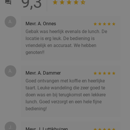
9,3
Groningen
3 min.
directions_walk
Verkocht: 372
€69
Regulier
A.
€39
Mevr. A. Onnes
Gebak was heerlijk evenals de lunch. De
locatie is erg leuk. De bediening is
vriendelijk en accuraat. We hebben
3-gangen keuzediner bij Brasserie Groen
38%
genoten!!
Morgen
Ma
Di
Wo
Do
A.
Mevr. A. Dammer
Brasserie Groen
9.9
star
Goed ontvangen met koffie en heerlijke
Groningen
3 min.
directions_walk
taart. Leuke wandeling die zeer goed te
Verkocht: 350
€42
,50
Regulier
doen was en bij terugkomst een lekkere
€26
,50
lunch. Goed verzorgt en een hele fijne
bediening!
J.
Medium puntzak friet + kruiden + saus in
Mevr. J. Luttikhuizen