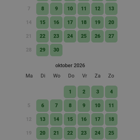
Groningen
1 min.
directions_walk
7
8
9
10
11
12
13
Verkocht: 796
€49
,35
Regulier
14
15
16
17
18
19
20
€29
,50
21
22
23
24
25
26
27
28
29
30
3-gangen keuzediner bij Feithhuis in hartje
38%
Groningen
oktober 2026
Vandaag
Morgen
Zo
Ma
Di
Wo
Do
Ma
Di
Wo
Do
Vr
Za
Zo
Feithhuis
9.8
star
Groningen
1 min.
directions_walk
1
2
3
4
Verkocht: 139
€44
,50
Regulier
5
6
7
8
9
10
11
€27
,50
12
13
14
15
16
17
18
3-gangen shared dining-diner in Groningen
37%
19
20
21
22
23
24
25