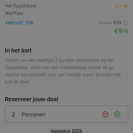
Het Spijslokaal
9.3
star
Borrelplank + 3 wijnen of bieren of 2 cocktails bij
42%
Warffum
Bistro Bommen Berend
Verkocht: 106
€19
Regulier
Morgen
€9
,95
Bistro Bommen Berend
9.7
star
Groningen
0 min.
directions_walk
In het kort
Verkocht: 355
€28
,65
Regulier
Geniet van een heerlijke 2-gangen keuzelunch bij Het
€16
,50
Spijslokaal: smul van een mosterdsoep vooraf en ga
daarna bijvoorbeeld voor een heerlijk warm broodje met
brie en peer
3-gangen keuzediner bij Fujiyama in hartje
40%
Reserveer jouw deal
Groningen
Vandaag
Morgen
Zo
Ma
Wo
Do
2
Personen
remove_circle_outline
add_circle_outline
Fujiyama Groningen
9.4
star
Groningen
0 min.
directions_walk
augustus 2026