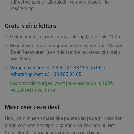
(di)eetwensen of allergieën, vermeld deze bij je
2-gangen keuzelunch in hartje Groningen
54%
reservering
Vandaag
Morgen
Zo
Ma
Di
Do
Grote kleine letters
Delishy
9.9
star
Groningen
2 min.
directions_walk
Geldig vanaf moment van aankoop t/m 31 okt 2026
Verkocht: 49
€21
,44
Regulier
Reserveren:
na aankoop online reserveren met 'Social
€9
,95
Deal Reserveren' (te vinden onder het overzicht:
mijn
vouchers
)
Vragen over de deal? Bel: +31 88 205 05 05 of
WhatsApp met: +31 88 205 05 05
Lunchgerecht + homemade lemonade of
33%
gebak + warme drank naar keuze
Koop zonder zorgen, want jouw aankoop is 100%
verzekerd (meer info)
Vandaag
Morgen
Zo
Ma
Di
Wo
Do
Barista Cafe Oude Ebbingestraat
9.7
star
Meer over deze deal
Groningen
2 min.
directions_walk
Heb jij zin in een smakelijke pauze van je dag? Kom dan
Verkocht: 2.126
€9
,75
Regulier
langs voor een heerlijke 2-gangen keuzelunch bij Het
€6
,50
Spijslokaal. Dit museumcafé is gelegen bij het