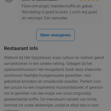
39%
hartje Groningen
Fijne ontvangst, heerlijke koffie en gebak.
Wandeling is goed te doen. Lunch erg goed
Vandaag
Morgen
Zo
Di
Wo
Do
en verzorgd. Een aanrader.
Snexx
9.6
star
Groningen
4 min.
directions_walk
Meer weergeven
Verkocht: 170
€4
,10
Regulier
€2
,50
Restaurant info
Welkom bij Het Spijslokaal, waar cultuur en culinair genot
2-gangendiner à la carte bij Happy Italy
35%
samenkomen in een unieke setting. Gelegen bij het
Groningen
openluchtmuseum Het Hoogeland, biedt deze sfeervolle
lunchroom heerlijke huisgemaakte gerechten, vers
Vandaag
Morgen
Zo
Ma
Di
Wo
Do
gebakken broodjes en smaakvolle salades. Perfect voor
Happy Italy Groningen
9.1
star
een pauze na een inspirerend museumbezoek of gewoon
Groningen
4 min.
directions_walk
om te genieten van een kopje van onze zorgvuldig
geselecteerde koffie. De menukaart varieert van lichte
Verkocht: 2.446
€20
Regulier
lunches tot zoete lekkernijen, zodat er altijd iets is voor
€12
,95