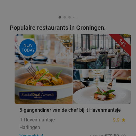
Populaire restaurants in Groningen:
34%
NEW
TODAY
favorite_border
5-gangendiner van de chef bij 't Havenmantsje
´t Havenmantsje
9.9
star
Harlingen