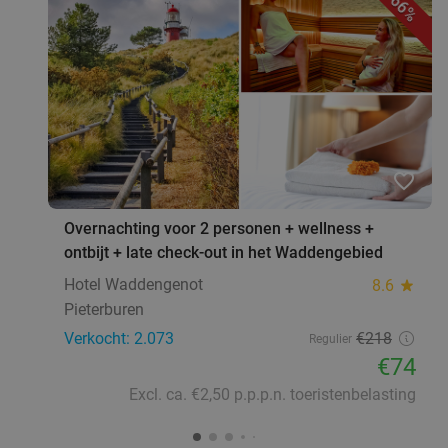
66%
favorite_border
Overnachting voor 2 personen + wellness +
ontbijt + late check-out in het Waddengebied
Hotel Waddengenot
8.6
star
Pieterburen
Verkocht: 2.073
€218
Regulier
€74
Excl. ca. €2,50 p.p.p.n. toeristenbelasting