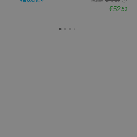
Verkocht: 4
€79
,50
Regulier
€52
,50