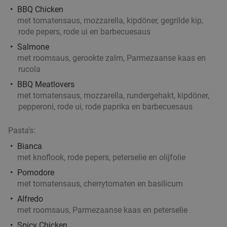
BBQ Chicken
met tomatensaus, mozzarella, kipdöner, gegrilde kip,
rode pepers, rode ui en barbecuesaus
Salmone
met roomsaus, gerookte zalm, Parmezaanse kaas en
rucola
BBQ Meatlovers
met tomatensaus, mozzarella, rundergehakt, kipdöner,
pepperoni, rode ui, rode paprika en barbecuesaus
Pasta's:
Bianca
met knoflook, rode pepers, peterselie en olijfolie
Pomodore
met tomatensaus, cherrytomaten en basilicum
Alfredo
met roomsaus, Parmezaanse kaas en peterselie
Spicy Chicken