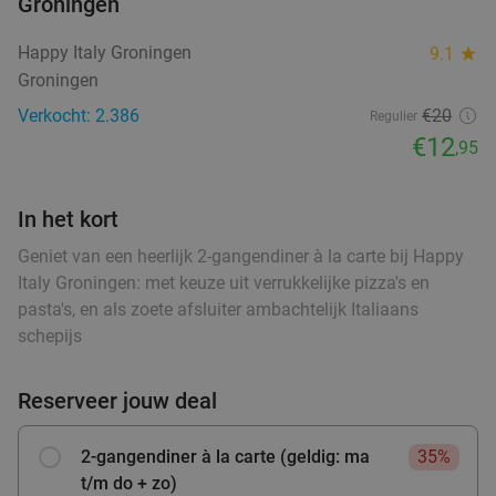
Groningen
Veendam
28 min.
directions_car
food
Happy Italy Groningen
9.1
star
Verkocht: 211
€17
,25
Regulier
Groningen
€9
,95
food
food
food
Verkocht: 2.386
€20
Regulier
€12
,95
food
food
Italiaans 3-gangen keuzediner bij Il Nuovo
food
40%
4Mori in hartje Assen
In het kort
food
food
Vandaag
Morgen
Za
Zo
Wo
Geniet van een heerlijk 2-gangendiner à la carte bij Happy
Il Nuovo 4Mori
Italy Groningen: met keuze uit verrukkelijke pizza's en
9.7
star
food
pasta's, en als zoete afsluiter ambachtelijk Italiaans
Assen
28 min.
directions_car
food
food
food
schepijs
Verkocht: 532
€31
,40
Regulier
food
€18
,95
Reserveer jouw deal
food
food
2-gangendiner à la carte (geldig: ma
35%
3-gangenproeverij bij Tex-Mex Restaurant
38%
food
t/m do + zo)
food