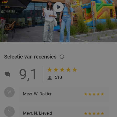
play_circle
Selectie van recensies
info_outlined
9,1
510
W.
Mevr. W. Dokter
N.
Mevr. N. Lieveld