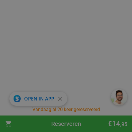
close
OPEN IN APP
Vandaag al 20 keer gereserveerd
€14
Reserveren
,95