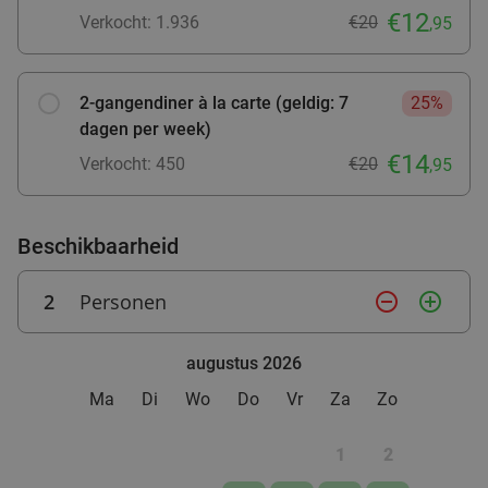
Bramigo
€12
Verkocht: 1.936
€20
food
,95
Vandaag
Morgen
Za
Zo
Wo
Tex-Mex Restaurant Bramigo
9.8
star
Assen
28 min.
directions_car
2-gangendiner à la carte (geldig: 7
25%
dagen per week)
Verkocht: 541
€39
,95
Regulier
€14
€24
Verkocht: 450
€20
,95
,95
Beschikbaarheid
2
Personen
remove_circle_outline
add_circle_outline
augustus 2026
Ma
Di
Wo
Do
Vr
Za
Zo
1
2