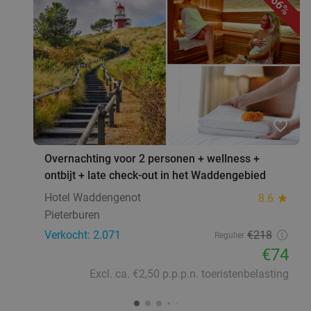
66%
favorite_border
Overnachting voor 2 personen + wellness +
ontbijt + late check-out in het Waddengebied
Hotel Waddengenot
8.6
star
Pieterburen
Verkocht: 2.071
€218
Regulier
€74
Excl. ca. €2,50 p.p.p.n. toeristenbelasting