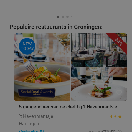
Populaire restaurants in Groningen:
34%
NEW
TODAY
favorite_border
5-gangendiner van de chef bij 't Havenmantsje
´t Havenmantsje
9.9
star
Harlingen