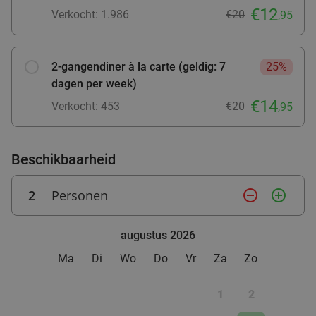
Morgen
Za
Zo
Wo
€12
Verkocht: 1.986
€20
food
,95
Tex-Mex Restaurant Bramigo
9.8
star
Assen
28 min.
directions_car
Verkocht: 551
€39
,95
2-gangendiner à la carte (geldig: 7
25%
Regulier
€24
dagen per week)
,95
€14
Verkocht: 453
€20
,95
Beschikbaarheid
2
Personen
remove_circle_outline
add_circle_outline
augustus 2026
Ma
Di
Wo
Do
Vr
Za
Zo
1
2