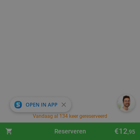
close
OPEN IN APP
Vandaag al 134 keer gereserveerd
€12
Reserveren
,95