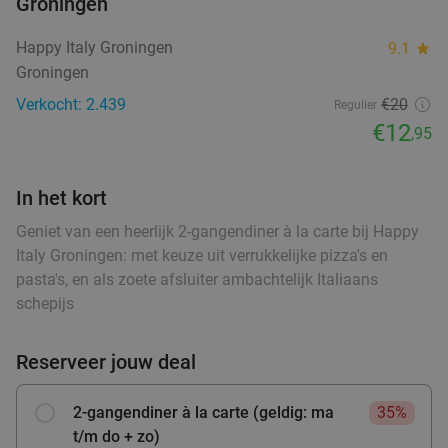
Groningen
Verkocht: 214
€17
,25
Regulier
food
€9
Happy Italy Groningen
9.1
star
,95
Groningen
food
food
food
Verkocht: 2.439
€20
Regulier
€12
Italiaans 3-gangen keuzediner bij Il Nuovo
40%
,95
food
food
4Mori in hartje Assen
food
Morgen
Za
Zo
Wo
In het kort
food
food
Il Nuovo 4Mori
9.7
star
Geniet van een heerlijk 2-gangendiner à la carte bij Happy
Assen
28 min.
directions_car
Italy Groningen: met keuze uit verrukkelijke pizza's en
food
pasta's, en als zoete afsluiter ambachtelijk Italiaans
Verkocht: 542
€31
,40
food
Regulier
food
food
schepijs
€18
,95
food
Reserveer jouw deal
food
food
3-gangenproeverij bij Tex-Mex Restaurant
38%
2-gangendiner à la carte (geldig: ma
35%
Bramigo
food
t/m do + zo)
food