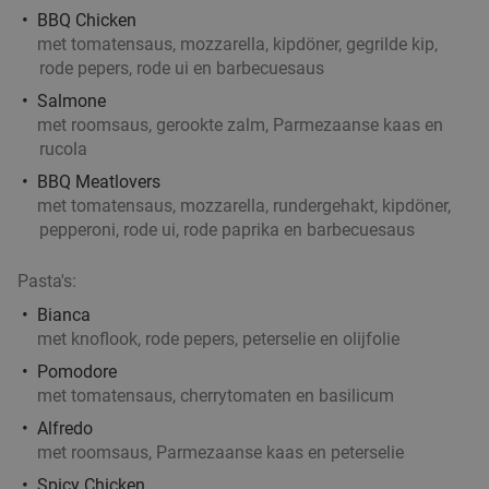
BBQ Chicken
met tomatensaus, mozzarella, kipdöner, gegrilde kip,
rode pepers, rode ui en barbecuesaus
Salmone
met roomsaus, gerookte zalm, Parmezaanse kaas en
rucola
BBQ Meatlovers
met tomatensaus, mozzarella, rundergehakt, kipdöner,
pepperoni, rode ui, rode paprika en barbecuesaus
Pasta's:
Bianca
met knoflook, rode pepers, peterselie en olijfolie
Pomodore
met tomatensaus, cherrytomaten en basilicum
Alfredo
met roomsaus, Parmezaanse kaas en peterselie
Spicy Chicken