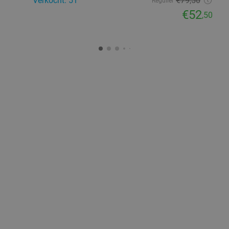
Verkocht: 51
€79
,50
Regulier
€52
,50