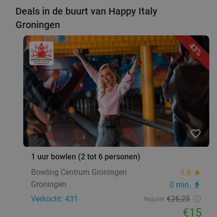
Deals in de buurt van Happy Italy
Groningen
43%
favorite_border
1 uur bowlen (2 tot 6 personen)
Bowling Centrum Groningen
9.8
star
Groningen
0 min.
directions_walk
Verkocht: 431
€26
,25
Regulier
€15