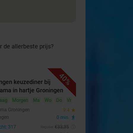
 de allerbeste prijs?
40%
ngen keuzediner bij
yama in hartje Groningen
aag
Morgen
Ma
Wo
Do
Vr
ama Groningen
9.4
star
ngen
0 min.
directions_walk
cht: 317
€33
,35
Regulier