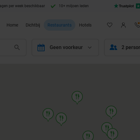
agen per week beschikbaar
10+ miljoen leden
Home
Dichtbij
Restaurants
Hotels
calendar
Geen voorkeur
2 perso
food
food
food
food
food
food
food