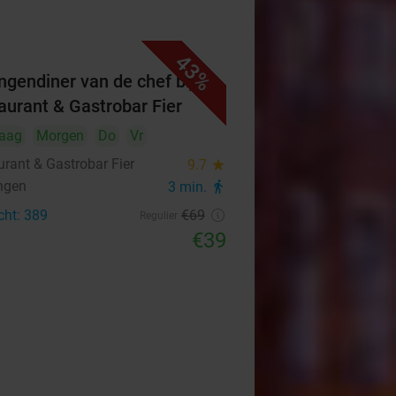
43%
ngendiner van de chef bij
aurant & Gastrobar Fier
aag
Morgen
Do
Vr
urant & Gastrobar Fier
9.7
star
ngen
3 min.
directions_walk
cht: 389
€69
Regulier
€39