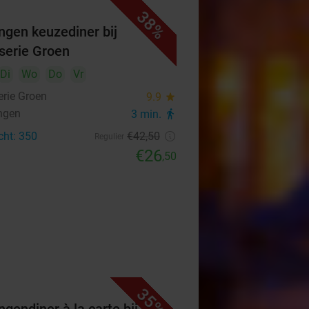
38%
ngen keuzediner bij
serie Groen
Di
Wo
Do
Vr
erie Groen
9.9
star
ngen
3 min.
directions_walk
cht: 350
€42
,50
Regulier
€26
,50
35%