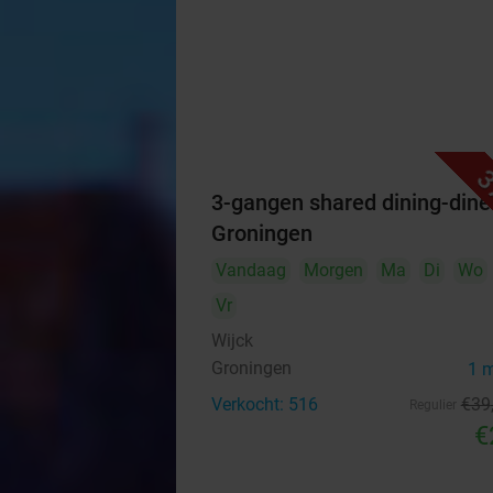
3
3-gangen shared dining-diner
Groningen
Vandaag
Morgen
Ma
Di
Wo
Vr
Wijck
Groningen
1 
Verkocht: 516
€39
Regulier
€