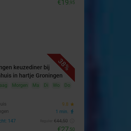
€19
,95
38%
ngen keuzediner bij
hhuis in hartje Groningen
aag
Morgen
Ma
Di
Wo
Do
huis
9.8
star
ngen
1 min.
directions_walk
cht: 147
€44
,50
Regulier
€27
,50