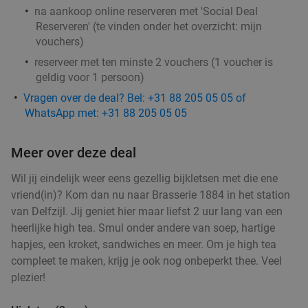
Kijff
9.4
star
na aankoop online reserveren met 'Social Deal
Reserveren' (te vinden onder het overzicht:
mijn
Groningen
1 min.
directions_walk
vouchers
)
Verkocht: 153
€25
Regulier
reserveer met ten minste 2 vouchers (1 voucher is
€17
,95
geldig voor 1 persoon)
Vragen over de deal? Bel: +31 88 205 05 05 of
WhatsApp met: +31 88 205 05 05
3-gangendiner à la carte bij WERKMAN
40%
Vandaag
Morgen
Di
Wo
Do
Meer over deze deal
WERKMAN
9.3
star
Wil jij eindelijk weer eens gezellig bijkletsen met die ene
Groningen
1 min.
directions_walk
vriend(in)? Kom dan nu naar Brasserie 1884 in het station
Verkocht: 824
€49
,35
van Delfzijl. Jij geniet hier maar liefst 2 uur lang van een
Regulier
€29
heerlijke high tea. Smul onder andere van soep, hartige
,50
hapjes, een kroket, sandwiches en meer. Om je high tea
compleet te maken, krijg je ook nog onbeperkt thee. Veel
plezier!
3-gangen keuzediner bij Feithhuis in hartje
38%
Groningen