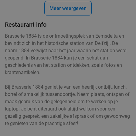
Meer weergeven
Lunchgerecht + homemade lemonade of
33%
Restaurant info
gebak + warme drank naar keuze
Vandaag
Morgen
Di
Wo
Do
Vr
Za
Brasserie 1884 is dé ontmoetingsplek van Eemsdelta en
bevindt zich in het historische station van Delfzijl. De
Barista Cafe Oude Ebbingestraat
9.7
star
naam 1884 verwijst naar het jaar waarin het station werd
Groningen
2 min.
directions_walk
geopend. In Brasserie 1884 kun je een schat aan
Verkocht: 2.170
€9
,75
Regulier
geschiedenis van het station ontdekken, zoals foto's en
€6
,50
krantenartikelen.
Bij Brasserie 1884 geniet je van een heerlijk ontbijt, lunch,
borrel of smakelijk tussendoortje. Neem plaats, ontspan of
Fiesta Tapas Toren bij La Cubanita
10%
maak gebruik van de gelegenheid om te werken op je
Morgen
Di
Wo
Do
Vr
laptop. Je bent uiteraard ook altijd welkom voor een
La Cubanita Groningen
10.0
star
gezellig gesprek, een zakelijke afspraak of om gewoonweg
Groningen
3 min.
directions_walk
te genieten van de prachtige sfeer!
Verkocht: 71
€19
,50
Regulier