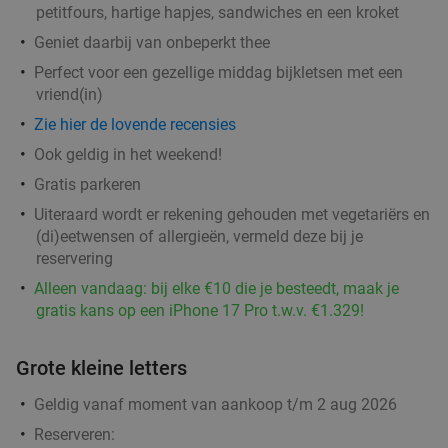
Verkocht: 412
€36
,95
Regulier
petitfours, hartige hapjes, sandwiches en een kroket
€25
,95
Geniet daarbij van onbeperkt thee
Perfect voor een gezellige middag bijkletsen met een
vriend(in)
3-gangen keuzediner bij Fujiyama in hartje
40%
Zie hier de lovende recensies
Groningen
Ook geldig in het weekend!
Vandaag
Morgen
Wo
Do
Vr
Za
Gratis parkeren
Fujiyama Groningen
9.4
star
Uiteraard wordt er rekening gehouden met vegetariërs en
Groningen
0 min.
directions_walk
(di)eetwensen of allergieën, vermeld deze bij je
reservering
Verkocht: 324
€33
,35
Regulier
€19
Alleen vandaag: bij elke €10 die je besteedt, maak je
,95
gratis kans op een iPhone 17 Pro t.w.v. €1.329!
Grote kleine letters
High beer of high wine + warme en koude
28%
hapjes bij Kijff
Geldig vanaf moment van aankoop t/m 2 aug 2026
Morgen
Di
Wo
Do
Vr
Za
Reserveren
: