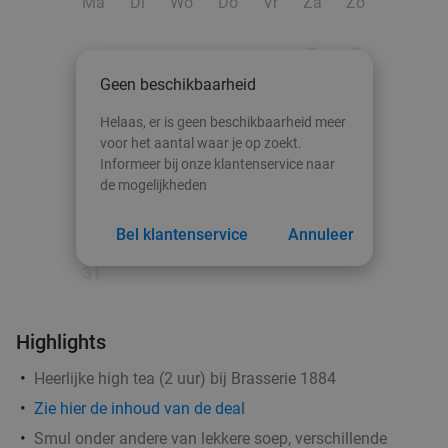
Ma
Di
Wo
Do
Vr
Za
Zo
1
2
Geen beschikbaarheid
3
4
5
6
7
8
9
Helaas, er is geen beschikbaarheid meer
10
11
12
13
14
15
16
voor het aantal waar je op zoekt.
Informeer bij onze klantenservice naar
17
18
19
20
21
22
23
de mogelijkheden
24
25
26
27
28
29
30
Bel klantenservice
Annuleer
31
3-gangendiner à la carte bij Bistro Bommen
30%
Highlights
Berend
Heerlijke high tea (2 uur) bij Brasserie 1884
Bistro Bommen Berend
9.7
star
Zie hier de inhoud van de deal
Groningen
0 min.
directions_walk
Smul onder andere van lekkere soep, verschillende