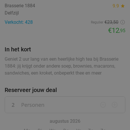
Brasserie 1884
9.9
star
Delfzijl
Verkocht: 428
€23
,50
Regulier
€12
,95
In het kort
Geniet 2 uur lang van een heerlijke high tea bij Brasserie
1884: jij krijgt onder andere soep, brownies, macarons,
sandwiches, een kroket, onbeperkt thee en meer
Reserveer jouw deal
2
Personen
remove_circle_outline
add_circle_outline
augustus 2026