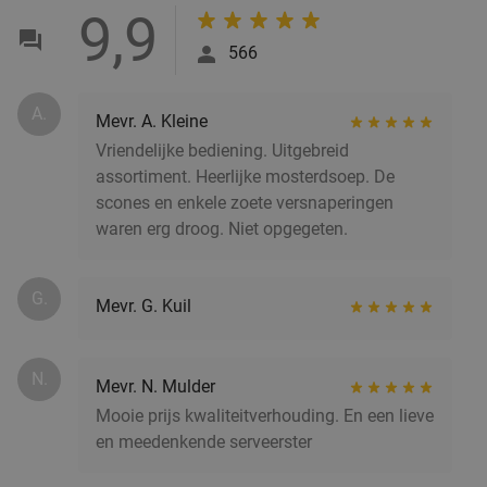
Cocktailproeverij of bierproeverij + snacks bij
40%
9,9
Partycafé de Doos
566
Morgen
Di
Wo
Do
Vr
Za
Partycafé de Doos
9.5
star
A.
Mevr. A. Kleine
Groningen
2 min.
directions_walk
Vriendelijke bediening. Uitgebreid
Verkocht: 49
€21
assortiment. Heerlijke mosterdsoep. De
Regulier
€12
scones en enkele zoete versnaperingen
,50
waren erg droog. Niet opgegeten.
2-gangen keuzelunch in hartje Groningen
54%
G.
Mevr. G. Kuil
Morgen
Di
Do
Vr
Za
Delishy
9.9
star
N.
Mevr. N. Mulder
Groningen
2 min.
directions_walk
Mooie prijs kwaliteitverhouding. En een lieve
Verkocht: 52
€21
,44
Regulier
en meedenkende serveerster
€9
,95