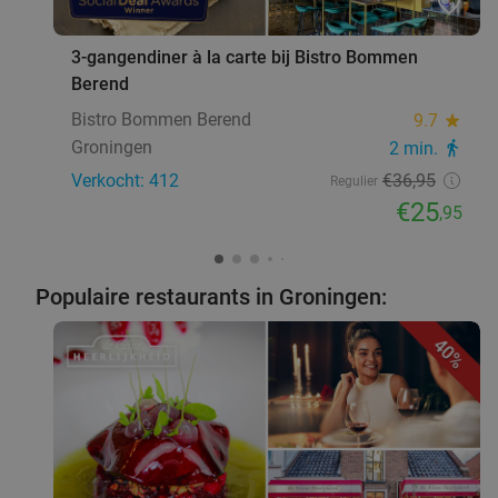
favorite_border
3-gangendiner à la carte bij Bistro Bommen
Berend
Bistro Bommen Berend
9.7
star
Groningen
2 min.
directions_walk
Verkocht: 412
€36
,95
Regulier
€25
,95
Populaire restaurants in Groningen:
40%