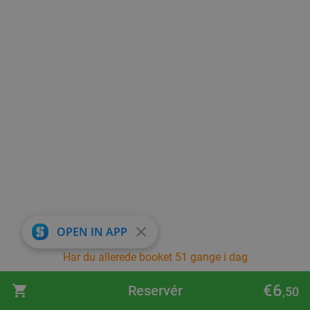
close
OPEN IN APP
Har du allerede booket 51 gange i dag
€6
Reservér
,50