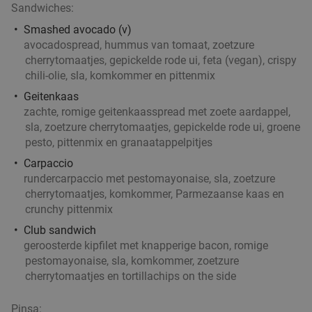
Sandwiches:
Smashed avocado (v)
avocadospread, hummus van tomaat, zoetzure
cherrytomaatjes, gepickelde rode ui, feta (vegan), crispy
chili-olie, sla, komkommer en pittenmix
Geitenkaas
zachte, romige geitenkaasspread met zoete aardappel,
sla, zoetzure cherrytomaatjes, gepickelde rode ui, groene
pesto, pittenmix en granaatappelpitjes
Carpaccio
rundercarpaccio met pestomayonaise, sla, zoetzure
cherrytomaatjes, komkommer, Parmezaanse kaas en
crunchy pittenmix
Club sandwich
geroosterde kipfilet met knapperige bacon, romige
pestomayonaise, sla, komkommer, zoetzure
cherrytomaatjes en tortillachips on the side
Pinsa: