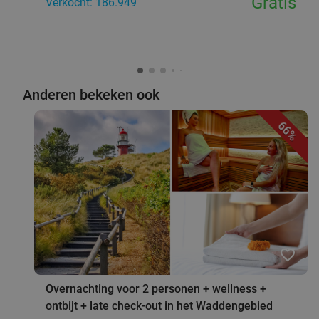
Gratis
Verkocht: 186.949
Anderen bekeken ook
66%
favorite_border
Overnachting voor 2 personen + wellness +
ontbijt + late check-out in het Waddengebied