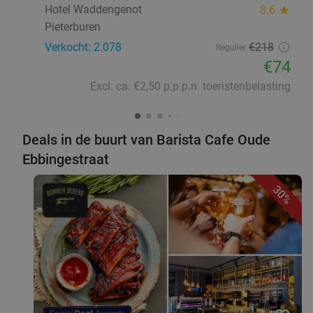
Hotel Waddengenot
8.6
star
Pieterburen
Verkocht: 2.078
€218
Regulier
€74
Excl. ca. €2,50 p.p.p.n. toeristenbelasting
Deals in de buurt van Barista Cafe Oude
Ebbingestraat
30%