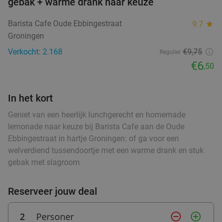
€9
gebak + warme drank naar keuze
,95
food
Barista Cafe Oude Ebbingestraat
9.7
star
Groningen
Italiaans 3-gangen keuzediner bij Il Nuovo
food
40%
food
food
Verkocht: 2.168
€9,75
Regulier
4Mori in hartje Assen
€6
,50
food
Morgen
Wo
Do
Vr
food
food
Il Nuovo 4Mori
9.7
star
In het kort
Assen
28 min.
directions_car
food
food
Geniet van een heerlijk lunchgerecht en homemade
Verkocht: 624
€31
,40
Regulier
lemonade naar keuze bij Barista Cafe aan de Oude
€18
,95
food
Ebbingestraat in hartje Groningen: of ga voor een
food
food
food
welverdiend tussendoortje met een warme drank en stuk
gebak met slagroom
food
3-gangenproeverij bij Tex-Mex Restaurant
38%
food
Bramigo
Reserveer jouw deal
food
Morgen
Wo
Do
Vr
food
2
Personer
remove_circle_outline
add_circle_outline
Tex-Mex Restaurant Bramigo
9.8
star
food