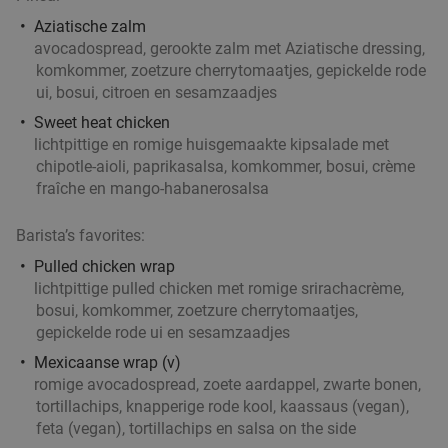
Aziatische zalm
avocadospread, gerookte zalm met Aziatische dressing,
komkommer, zoetzure cherrytomaatjes, gepickelde rode
ui, bosui, citroen en sesamzaadjes
Sweet heat chicken
lichtpittige en romige huisgemaakte kipsalade met
chipotle-aioli, paprikasalsa, komkommer, bosui, crème
fraîche en mango-habanerosalsa
Barista’s favorites:
Pulled chicken wrap
lichtpittige pulled chicken met romige srirachacrème,
bosui, komkommer, zoetzure cherrytomaatjes,
gepickelde rode ui en sesamzaadjes
Mexicaanse wrap (v)
romige avocadospread, zoete aardappel, zwarte bonen,
tortillachips, knapperige rode kool, kaassaus (vegan),
feta (vegan), tortillachips en salsa on the side