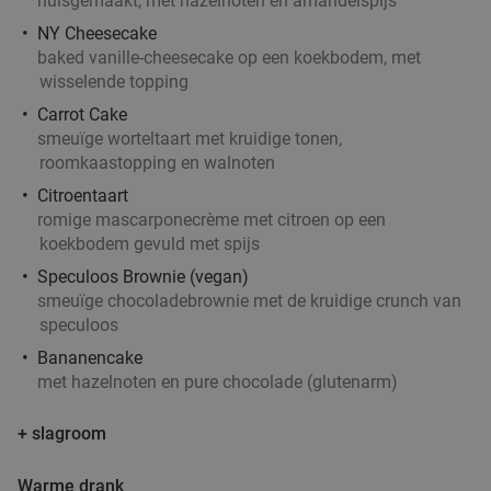
huisgemaakt, met hazelnoten en amandelspijs
NY Cheesecake
baked vanille-cheesecake op een koekbodem, met
wisselende topping
Carrot Cake
smeuïge worteltaart met kruidige tonen,
roomkaastopping en walnoten
Citroentaart
romige mascarponecrème met citroen op een
koekbodem gevuld met spijs
Speculoos Brownie (vegan)
smeuïge chocoladebrownie met de kruidige crunch van
speculoos
Bananencake
met hazelnoten en pure chocolade (glutenarm)
+ slagroom
Warme drank