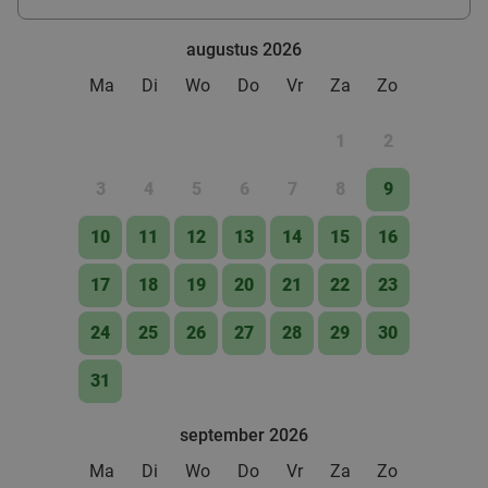
Assen
28 min.
directions_car
food
augustus 2026
Verkocht: 560
€39
,95
Regulier
€24
,95
Ma
Di
Wo
Do
Vr
Za
Zo
1
2
3
4
5
6
7
8
9
10
11
12
13
14
15
16
17
18
19
20
21
22
23
24
25
26
27
28
29
30
31
september 2026
Ma
Di
Wo
Do
Vr
Za
Zo