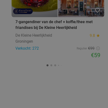
favorite_border
7-gangendiner van de chef + koffie/thee met
friandises bij De Kleine Heerlijkheid
De Kleine Heerlijkheid
9.8
star
Groningen
Verkocht: 272
€99
Regulier
€59