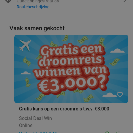
Oude Ebbingestraat 86
Routebeschrijving
Vaak samen gekocht
favorite_border
Gratis kans op een droomreis t.w.v. €3.000
Social Deal Win
Online