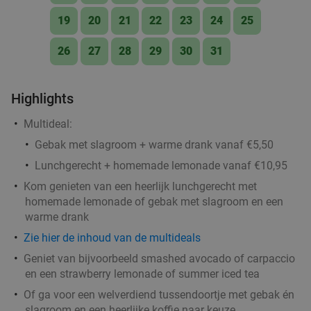
19
20
21
22
23
24
25
26
27
28
29
30
31
Highlights
Multideal:
Gebak met slagroom + warme drank vanaf €5,50
Lunchgerecht + homemade lemonade vanaf €10,95
Kom genieten van een heerlijk lunchgerecht met
homemade lemonade of gebak met slagroom en een
warme drank
Zie hier de inhoud van de multideals
Geniet van bijvoorbeeld smashed avocado of carpaccio
en een strawberry lemonade of summer iced tea
Of ga voor een welverdiend tussendoortje met gebak én
slagroom en een heerlijke koffie naar keuze