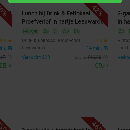
Gewoan Luxe Lunch
41%
0%
42%
€14
Verkocht: 16
€25,45
,95
l bij
Lunch bij Drink & Eetlokaal
2-ga
Proefverlof in hartje Leeuwarden
in h
Morgen
Zo
Di
Wo
Do
Zo
Beschikbaarheid
Drink & Eetlokaal Proefverlof
Vinta
9.8
star
9.8
star
2
Personen
remove_circle_outline
add_circle_outline
Leeuwarden
Drach
min.
directions_car
14 min.
directions_car
€17
Verkocht: 220
€16
,50
Verko
Regulier
augustus 2026
€8
€9
,50
,50
Ma
Di
Wo
Do
Vr
Za
Zo
1
2
3
4
5
6
7
8
9
10
11
12
13
14
15
16
3%
46%
17
18
19
20
21
22
23