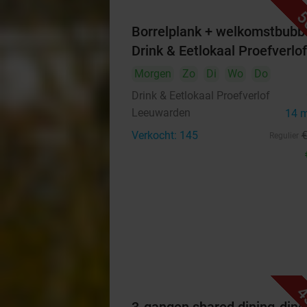
5
Borrelplank + welkomstbubbe
Drink & Eetlokaal Proefverlof
Morgen
Zo
Di
Wo
Do
Drink & Eetlokaal Proefverlof
Leeuwarden
14 
Verkocht: 145
Regulier
4