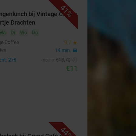
41%
ngenlunch bij Vintage Coffee
artje Drachten
Ma
Di
Wo
Do
ge Coffee
9.7
star
ten
14 min.
directions_car
cht: 278
€18
,70
Regulier
€11
44%