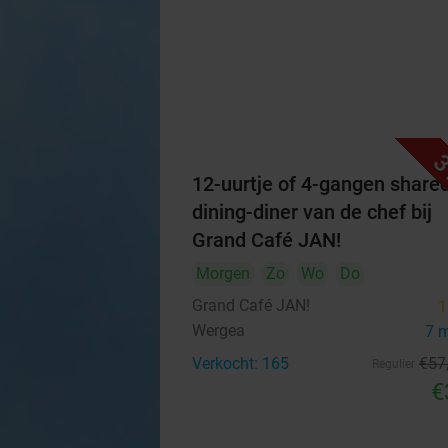
3
12-uurtje of 4-gangen share
dining-diner van de chef bij
Grand Café JAN!
Morgen
Zo
Wo
Do
Grand Café JAN!
1
Wergea
7 
Verkocht: 165
€57
Regulier
€