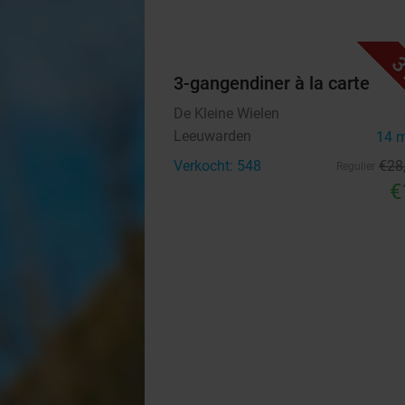
3
3-gangendiner à la carte
De Kleine Wielen
Leeuwarden
14 
Verkocht: 548
€28
Regulier
€