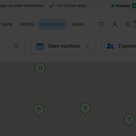
agen per week beschikbaar
10+ miljoen leden
K
Home
Dichtbij
Restaurants
Hotels
Z
calendar
Geen voorkeur
2 perso
food
food
food
food