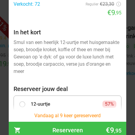
Verkocht: 72
€23,30
Regulier
€9
,95
1%
46%
Wandel- of fietsarrangement
3-ga
In het kort
incl. warme drank + lekkernij + 2-
Drin
9.4
star
Smul van een heerlijk 12-uurtje met huisgemaakte
gangen keuzelunch in
min.
directions_car
Zo
soep, broodje kroket, koffie of thee en meer bij
Leeuwarden
,95
Drink 
Gewoan op 'e dyk: of ga voor de luxe lunch met
19
Morgen
Zo
Ma
Di
Wo
Do
Leeu
,95
soep, broodje carpaccio, verse jus d'orange en
meer
De Kleine Wielen
9.4
star
Verko
Leeuwarden
14 min.
directions_car
Reserveer jouw deal
Verkocht: 92
€25
,70
Regulier
€13
,95
12-uurtje
57%
€9
Verkocht: 56
€23,30
,95
Vandaag al 9 keer gereserveerd
€9
Reserveren
,95