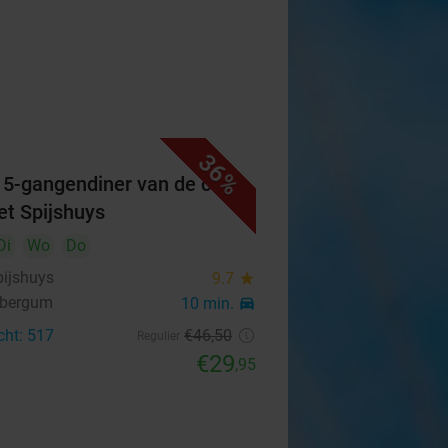
36%
f 5-gangendiner van de chef
Het Spijshuys
Di
Wo
Do
pijshuys
9.7
star
nbergum
10 min.
directions_car
cht: 517
€46
,50
Regulier
€29
,95