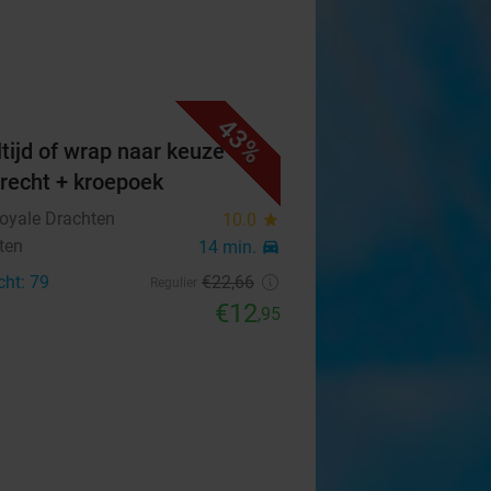
43%
tijd of wrap naar keuze +
erecht + kroepoek
Royale Drachten
10.0
star
ten
14 min.
directions_car
cht: 79
€22
,66
Regulier
€12
,95