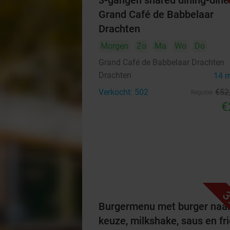
3-gangen shared dining-diner
Grand Café de Babbelaar
Drachten
Morgen
Zo
Ma
Wo
Do
Grand Café de Babbelaar Drachten
Drachten
14 
Verkocht: 502
€52
Regulier
€
3
Burgermenu met burger naa
keuze, milkshake, saus en fri