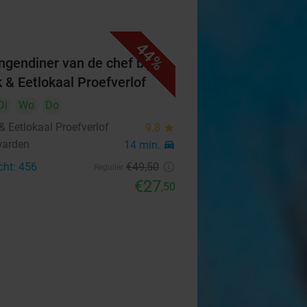
44%
ngendiner van de chef bij
k & Eetlokaal Proefverlof
Di
Wo
Do
& Eetlokaal Proefverlof
9.8
star
warden
14 min.
directions_car
cht: 456
€49
,50
Regulier
€27
,50