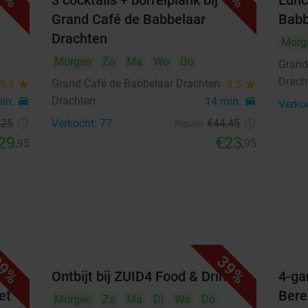
 bij
3 cocktails + borrelplank bij
Lunc
Grand Café de Babbelaar
Babb
24
25
26
27
28
29
30
Drachten
Morg
31
Morgen
Zo
Ma
Wo
Do
Grand
Drach
Grand Café de Babbelaar Drachten
9.5
star
9.5
star
september 2026
Drachten
min.
directions_car
14 min.
directions_car
Verko
Ma
Di
Wo
Do
Vr
Za
Zo
,25
Verkocht: 77
€44
,45
Regulier
29
€23
,95
1
2
3
4
5
6
,95
7
8
9
10
11
12
13
14
15
16
17
18
19
20
21
22
23
24
25
26
27
9%
39%
28
29
30
r
Ontbijt bij ZUID4 Food & Drinks
4-ga
et
Bere
oktober 2026
Morgen
Zo
Ma
Di
Wo
Do