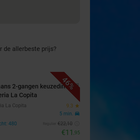
 de allerbeste prijs?
46%
iaans 2-gangen keuzediner bij
eria La Copita
ia La Copita
9.3
star
5 min.
directions_car
cht: 480
€22
,10
Regulier
€11
,95