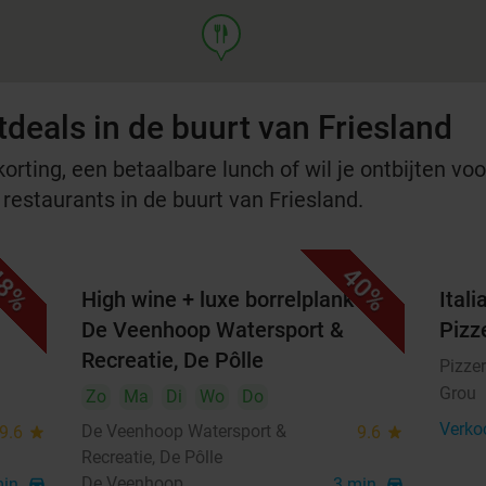
food
deals in de buurt van Friesland
rting, een betaalbare lunch of wil je ontbijten voor
 restaurants in de buurt van Friesland.
8%
40%
t
High wine + luxe borrelplank bij
Ital
De Veenhoop Watersport &
Pizz
Recreatie, De Pôlle
Pizzer
Grou
Zo
Ma
Di
Wo
Do
Verko
De Veenhoop Watersport &
9.6
star
9.6
star
Recreatie, De Pôlle
De Veenhoop
min.
directions_car
3 min.
directions_car