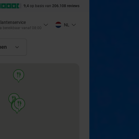
9,4
op basis van
206.108 reviews
lantenservice
NL
a bereikbaar vanaf 08:00
nen
food
food
food
food
food
food
food