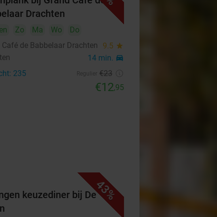
hplank bij Grand Café de
elaar Drachten
en
Zo
Ma
Wo
Do
 Café de Babbelaar Drachten
9.5
star
ten
14 min.
directions_car
cht: 235
€23
Regulier
€12
,95
43%
ngen keuzediner bij De
n