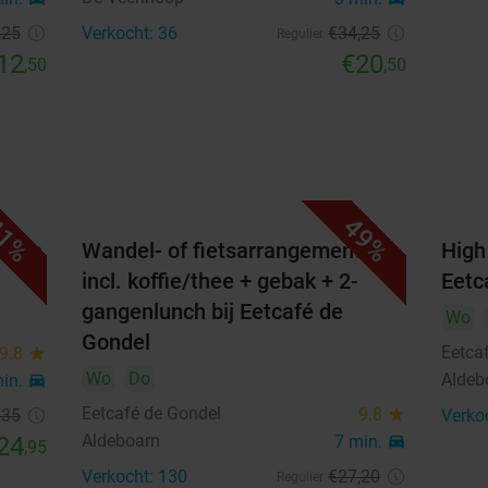
,25
Verkocht: 36
€34
,25
Regulier
12
€20
,50
,50
1%
49%
artje
Wandel- of fietsarrangement
High
incl. koffie/thee + gebak + 2-
Eetc
gangenlunch bij Eetcafé de
Wo
Gondel
Eetca
9.8
star
Wo
Do
Aldeb
min.
directions_car
Eetcafé de Gondel
9.8
star
,35
Verko
Aldeboarn
24
7 min.
directions_car
,95
Verkocht: 130
€27
,20
Regulier