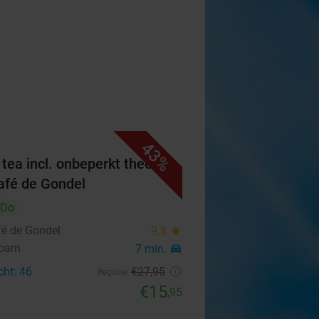
43%
 tea incl. onbeperkt thee bij
afé de Gondel
Do
fé de Gondel
9.8
star
oarn
7 min.
directions_car
cht: 46
€27
,95
Regulier
€15
,95