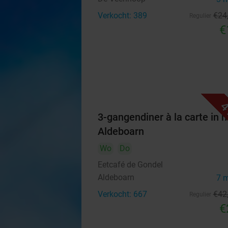
Verkocht: 389
€24
Regulier
€
4
3-gangendiner à la carte in h
Aldeboarn
Wo
Do
Eetcafé de Gondel
Aldeboarn
7 
Verkocht: 667
€42
Regulier
€