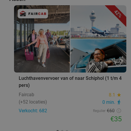
42%
favorite_border
Luchthavenvervoer van of naar Schiphol (1 t/m 4
pers)
Faircab
8.1
star
(+52 locaties)
0 min.
directions_walk
Verkocht: 682
€60
Regulier
€35