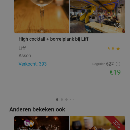
favorite_border
High cocktail + borrelplank bij Liff
Liff
9.8
star
Assen
Verkocht: 393
€27
Regulier
€19
Anderen bekeken ook
33%