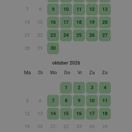
7
8
9
10
11
12
13
14
15
16
17
18
19
20
21
22
23
24
25
26
27
28
29
30
oktober 2026
Ma
Di
Wo
Do
Vr
Za
Zo
1
2
3
4
5
6
7
8
9
10
11
12
13
14
15
16
17
18
19
20
21
22
23
24
25