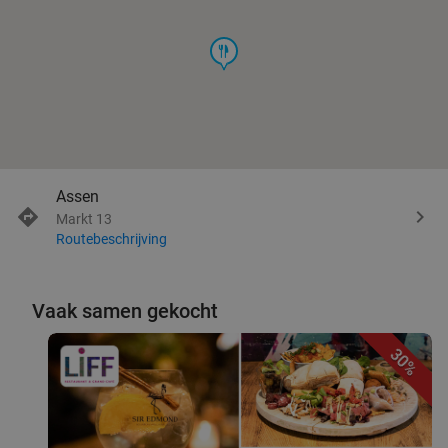
food
Assen
Markt 13
Routebeschrijving
Vaak samen gekocht
30%