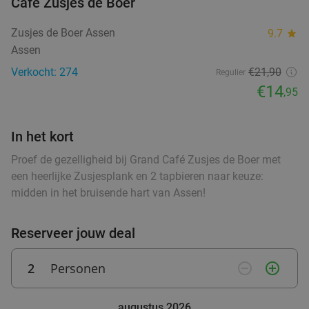
36%
Café Zusjes de Boer
Vandaag
Wo
Do
Vr
Za
Zusjes de Boer Assen
9.7
star
Flanagan's
9.9
star
Assen
Weerdinge
27 min.
directions_car
Verkocht: 274
€21,90
Regulier
Verkocht: 772
€45
,50
Regulier
€14
,95
€28
,95
In het kort
Turkse 2-gangen keuzelunch in hartje
42%
Proef de gezelligheid bij Grand Café Zusjes de Boer met
Veendam
een heerlijke Zusjesplank en 2 tapbieren naar keuze:
midden in het bruisende hart van Assen!
Di
Wo
Do
Restaurant Aan De Keukentafel
9.6
star
Reserveer jouw deal
Veendam
28 min.
directions_car
food
Verkocht: 218
€17
,25
Regulier
2
Personen
remove_circle_outline
add_circle_outline
€9
,95
augustus 2026