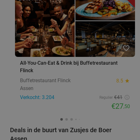
favorite_border
All-You-Can-Eat & Drink bij Buffetrestaurant
Flinck
Buffetrestaurant Flinck
8.5
star
Assen
Verkocht: 3.204
€41
Regulier
€27
,50
Deals in de buurt van Zusjes de Boer
Assen