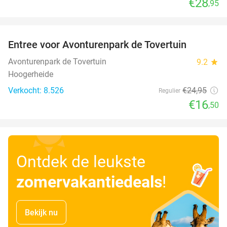
€28
,95
favorite_border
Entree voor Avonturenpark de Tovertuin
34%
Avonturenpark de Tovertuin
9.2
star
Hoogerheide
Verkocht: 8.526
€24
,95
Regulier
€16
,50
Ontdek de leukste
zomervakantiedeals
!
Bekijk nu