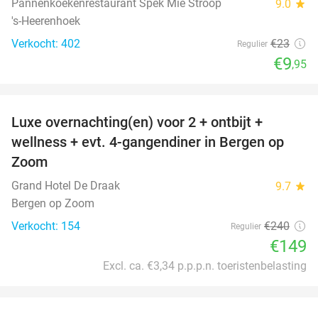
Pannenkoekenrestaurant Spek Mie Stroop
9.0
star
's-Heerenhoek
Verkocht: 402
€23
Regulier
€9
,95
favorite_border
Luxe overnachting(en) voor 2 + ontbijt +
38%
wellness + evt. 4-gangendiner in Bergen op
Zoom
Grand Hotel De Draak
9.7
star
Bergen op Zoom
Verkocht: 154
€240
Regulier
€149
Excl. ca. €3,34 p.p.p.n. toeristenbelasting
favorite_border