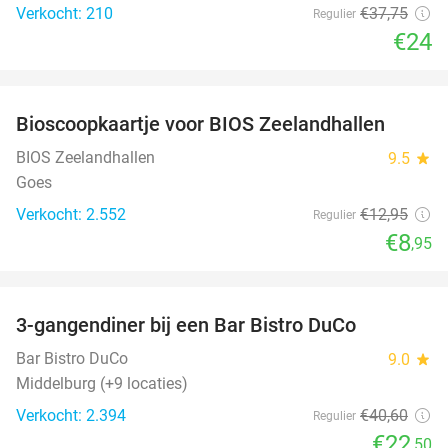
Verkocht: 210
€37
,75
Regulier
€24
favorite_border
Bioscoopkaartje voor BIOS Zeelandhallen
31%
BIOS Zeelandhallen
9.5
star
Goes
Verkocht: 2.552
€12
,95
Regulier
€8
,95
favorite_border
3-gangendiner bij een Bar Bistro DuCo
45%
Bar Bistro DuCo
9.0
star
Middelburg (+9 locaties)
Verkocht: 2.394
€40
,60
Regulier
€22
,50