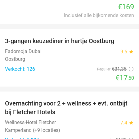
€169
Inclusief alle bijkomende kosten
favorite_border
3-gangen keuzediner in hartje Oostburg
44%
Fadomoja Dubai
9.6
star
Oostburg
Verkocht: 126
€31
,35
Regulier
€17
,50
favorite_border
Overnachting voor 2 + wellness + evt. ontbijt
55%
bij Fletcher Hotels
Wellness-Hotel Fletcher
7.4
star
Kamperland (+9 locaties)