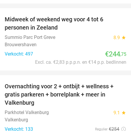
favorite_border
Midweek of weekend weg voor 4 tot 6
personen in Zeeland
Summio Parc Port Greve
8.9
star
Brouwershaven
€244
Verkocht: 497
,75
Excl. ca. €2,83 p.p.p.n. en €14 p.p. bedlinnen
favorite_border
Overnachting voor 2 + ontbijt + wellness +
33%
gratis parkeren + borrelplank + meer in
Valkenburg
Parkhotel Valkenburg
9.1
star
Valkenburg
Verkocht: 133
€254
Regulier