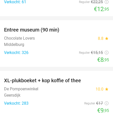
Verkocht: 61
€22
,25
Regulier
€12
,95
favorite_border
Entree museum (90 min)
41%
Chocolate Lovers
8.8
star
Middelburg
Verkocht: 326
€15
,15
Regulier
€8
,95
favorite_border
XL-plukboeket + kop koffie of thee
41%
De Pompoenwinkel
10.0
star
Geersdijk
Verkocht: 283
€17
Regulier
€9
,95