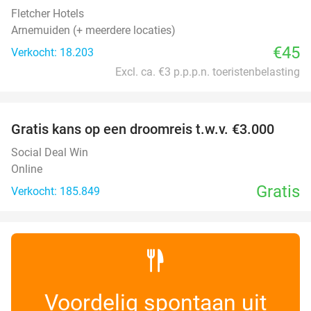
Fletcher Hotels
Arnemuiden (+ meerdere locaties)
€45
Verkocht: 18.203
Excl. ca. €3 p.p.p.n. toeristenbelasting
favorite_border
Gratis kans op een droomreis t.w.v. €3.000
Social Deal Win
Online
Gratis
Verkocht: 185.849
Voordelig spontaan uit