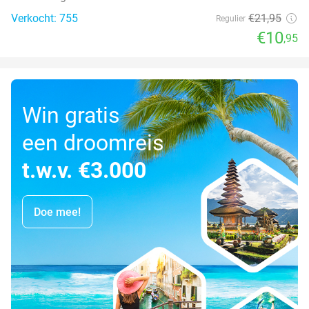
Verkocht: 755
€21
,95
Regulier
€10
,95
Win gratis
een droomreis
t.w.v. €3.000
Doe mee!