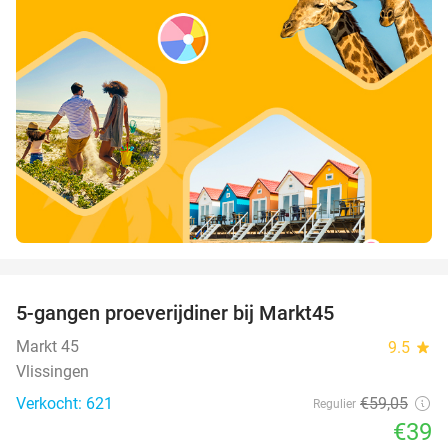
favorite_border
5-gangen proeverijdiner bij Markt45
34%
Markt 45
9.5
star
Vlissingen
Verkocht: 621
€59
,05
Regulier
€39