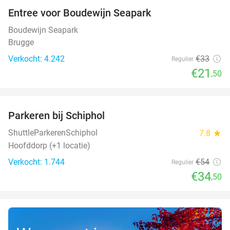
Entree voor Boudewijn Seapark
35%
Boudewijn Seapark
Brugge
Verkocht: 4.242
€33
Regulier
€21
,50
favorite_border
Parkeren bij Schiphol
36%
ShuttleParkerenSchiphol
7.8
star
Hoofddorp (+1 locatie)
Verkocht: 1.744
€54
Regulier
€34
,50