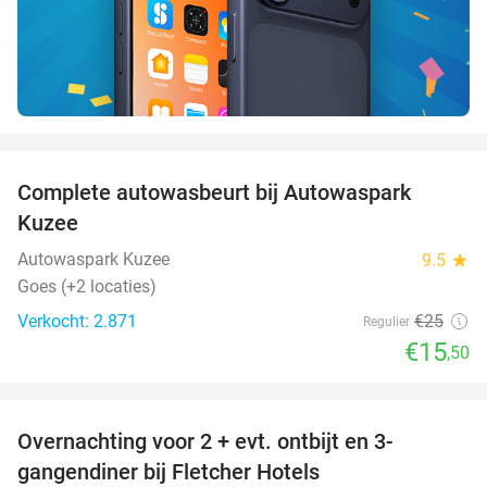
favorite_border
Complete autowasbeurt bij Autowaspark
38%
Kuzee
Autowaspark Kuzee
9.5
star
Goes (+2 locaties)
Verkocht: 2.871
€25
Regulier
€15
,50
favorite_border
Overnachting voor 2 + evt. ontbijt en 3-
gangendiner bij Fletcher Hotels