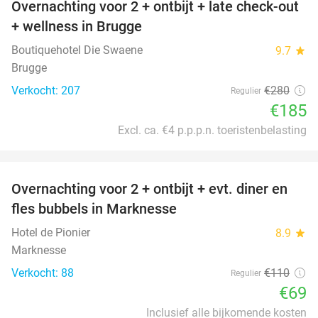
Overnachting voor 2 + ontbijt + late check-out
34%
+ wellness in Brugge
Boutiquehotel Die Swaene
9.7
star
Brugge
Verkocht: 207
€280
Regulier
€185
Excl. ca. €4 p.p.p.n. toeristenbelasting
favorite_border
Overnachting voor 2 + ontbijt + evt. diner en
37%
fles bubbels in Marknesse
Hotel de Pionier
8.9
star
Marknesse
Verkocht: 88
€110
Regulier
€69
Inclusief alle bijkomende kosten