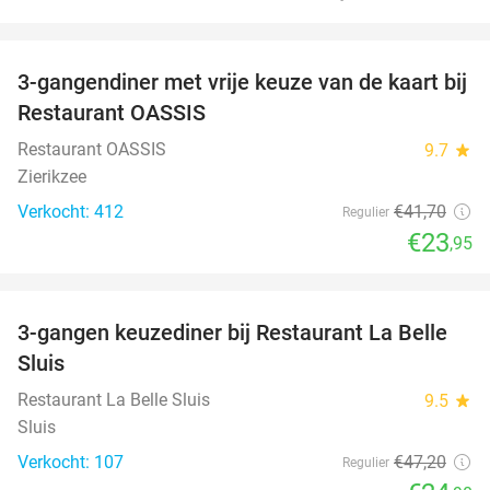
favorite_border
3-gangendiner met vrije keuze van de kaart bij
43%
Restaurant OASSIS
Restaurant OASSIS
9.7
star
Zierikzee
Verkocht: 412
€41
,70
Regulier
€23
,95
favorite_border
3-gangen keuzediner bij Restaurant La Belle
47%
Sluis
Restaurant La Belle Sluis
9.5
star
Sluis
Verkocht: 107
€47
,20
Regulier