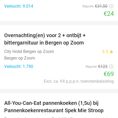
Verkocht: 9.014
€31
,50
Regulier
€24
favorite_border
Overnachting(en) voor 2 + ontbijt +
44%
bittergarnituur in Bergen op Zoom
City Hotel Bergen op Zoom
9.5
star
Bergen op Zoom
Verkocht: 1.790
€123
Regulier
€69
Excl. ca. €4 p.p.p.n. toeristenbelasting
favorite_border
All-You-Can-Eat pannenkoeken (1,5u) bij
57%
Pannenkoekenrestaurant Spek Mie Stroop