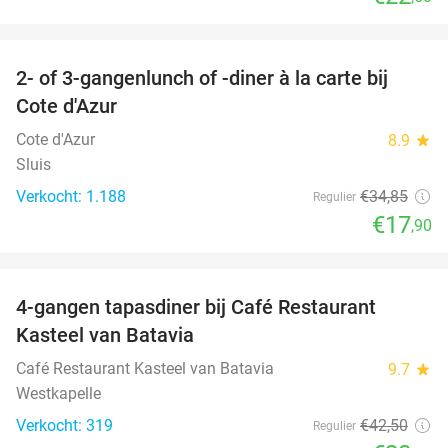
favorite_border
2- of 3-gangenlunch of -diner à la carte bij
49%
Cote d'Azur
Cote d'Azur
8.9
star
Sluis
Verkocht: 1.188
€34
,85
Regulier
€17
,90
favorite_border
4-gangen tapasdiner bij Café Restaurant
32%
Kasteel van Batavia
Café Restaurant Kasteel van Batavia
9.7
star
Westkapelle
Verkocht: 319
€42
,50
Regulier