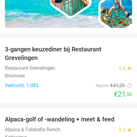
favorite_border
3-gangen keuzediner bij Restaurant
48%
Grevelingen
Restaurant Grevelingen
9.6
star
Bruinisse
Verkocht: 1.083
€41
,20
Regulier
€21
,50
favorite_border
Alpaca-golf of -wandeling + meet & feed
24%
Alpaca & Falabella Ranch
9.2
star