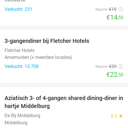
Kerkwerve
Verkocht: 231
€19
Regulier
€14
,50
favorite_border
3-gangendiner bij Fletcher Hotels
42%
Fletcher Hotels
Arnemuiden (+ meerdere locaties)
Verkocht: 13.708
€39
Regulier
€22
,50
favorite_border
Aziatisch 3- of 4-gangen shared dining-diner in
36%
hartje Middelburg
De Bij Middelburg
8.2
star
Middelburg