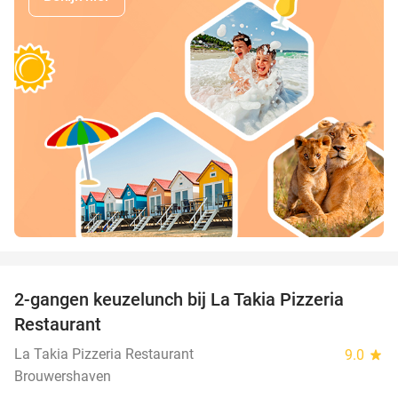
favorite_border
2-gangen keuzelunch bij La Takia Pizzeria
42%
Restaurant
La Takia Pizzeria Restaurant
9.0
star
Brouwershaven