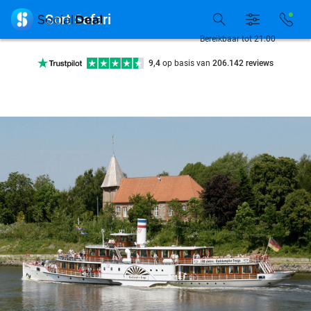

Sort Safari
Bereikbaar tot 21:00
Ontdek 15.000+ deals
7 dagen per week beschikbaar
10+ miljoen leden
9,4
op basis van
206.142 reviews
Ontdek 15.000+ deals
7 dagen per week beschikbaar
10+ miljoen leden