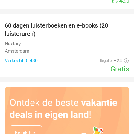
€24
,90
favorite_border
100%
60 dagen luisterboeken en e-books (20
luisteruren)
Nextory
Amsterdam
Verkocht: 6.430
€24
Regulier
Gratis
Ontdek de beste
vakantie
deals in eigen land
!
Bekijk hier