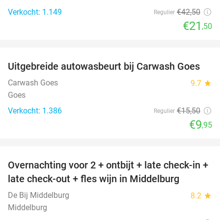
Verkocht: 1.149
€42
,50
Regulier
€21
,50
favorite_border
Uitgebreide autowasbeurt bij Carwash Goes
36%
Carwash Goes
9.7
star
Goes
Verkocht: 1.386
€15
,50
Regulier
€9
,95
favorite_border
Overnachting voor 2 + ontbijt + late check-in +
52%
late check-out + fles wijn in Middelburg
De Bij Middelburg
8.2
star
Middelburg