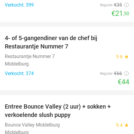
Verkocht: 399
€35
Regulier
€21
,50
favorite_border
4- of 5-gangendiner van de chef bij
33%
Restaurantje Nummer 7
Restaurantje Nummer 7
9.6
star
Middelburg
Verkocht: 374
€66
Regulier
€44
favorite_border
Entree Bounce Valley (2 uur) + sokken +
50%
verkoelende slush puppy
Bounce Valley Middelburg
9.4
star
Middelburg