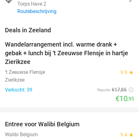
Torps Have 2
Routebeschrijving
favorite_border
Deals in Zeeland
Wandelarrangement incl. warme drank +
39%
NEW
gebak + lunch bij 't Zeeuwse Flensje in hartje
TODAY
Zierikzee
‘t Zeeuwse Flensje
9.9
star
Zierikzee
Verkocht: 39
€17
,85
Regulier
€10
,95
favorite_border
Entree voor Walibi Belgium
35%
Walibi Belgium
9.4
star