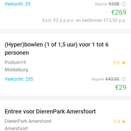
Verkocht: 29
€358
Regulier
€269
Excl. €2 p.p.p.n. en bedlinnen €13,50 p.p.
favorite_border
(Hyper)bowlen (1 of 1,5 uur) voor 1 tot 6
33%
personen
Podium19
9.6
star
Middelburg
Verkocht: 255
€43
,50
Regulier
€29
favorite_border
Entree voor DierenPark Amersfoort
24%
DierenPark Amersfoort
9.4
star
Amersfoort