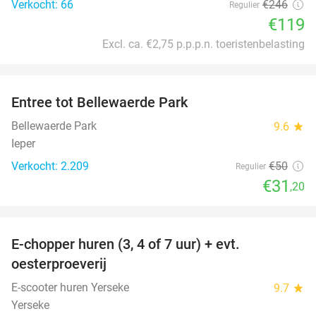
Verkocht: 66
€246
Regulier
€119
Excl. ca. €2,75 p.p.p.n. toeristenbelasting
favorite_border
Entree tot Bellewaerde Park
38%
Bellewaerde Park
9.6
star
Ieper
Verkocht: 2.209
€50
Regulier
€31
,20
favorite_border
E-chopper huren (3, 4 of 7 uur) + evt.
39%
oesterproeverij
E-scooter huren Yerseke
9.7
star
Yerseke