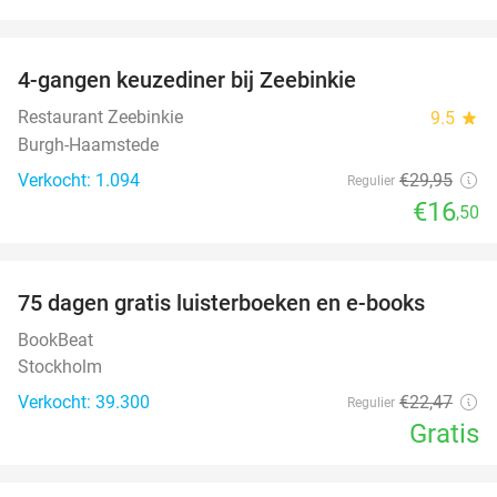
favorite_border
4-gangen keuzediner bij Zeebinkie
45%
Restaurant Zeebinkie
9.5
star
Burgh-Haamstede
Verkocht: 1.094
€29
,95
Regulier
€16
,50
favorite_border
100%
75 dagen gratis luisterboeken en e-books
BookBeat
Stockholm
Verkocht: 39.300
€22
,47
Regulier
Gratis
favorite_border