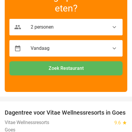
eten?
Zoek Restaurant
favorite_border
Dagentree voor Vitae Wellnessresorts in Goes
49%
Vitae Wellnessresorts
9.6
star
Goes