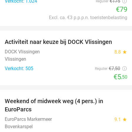
Verkocht: 1.024
€175
Regulier
€79
Excl. ca. €3 p.p.p.n. toeristenbelasting
favorite_border
Activiteit naar keuze bij DOCK Vlissingen
27%
DOCK Vlissingen
8.8
star
Vlissingen
Verkocht: 505
€7
,50
Regulier
€5
,50
favorite_border
Weekend of midweek weg (4 pers.) in
25%
EuroParcs
EuroParcs Markermeer
9.1
star
Bovenkarspel