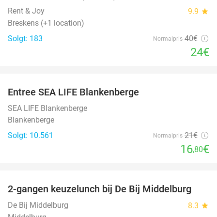
Rent & Joy
9.9
star
Breskens (+1 location)
Solgt: 183
40€
Normalpris
24€
favorite_border
Entree SEA LIFE Blankenberge
20%
SEA LIFE Blankenberge
Blankenberge
Solgt: 10.561
21€
Normalpris
16
€
,80
favorite_border
2-gangen keuzelunch bij De Bij Middelburg
42%
De Bij Middelburg
8.3
star