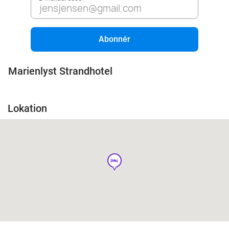
Abonnér
Marienlyst Strandhotel
Lokation
hotel