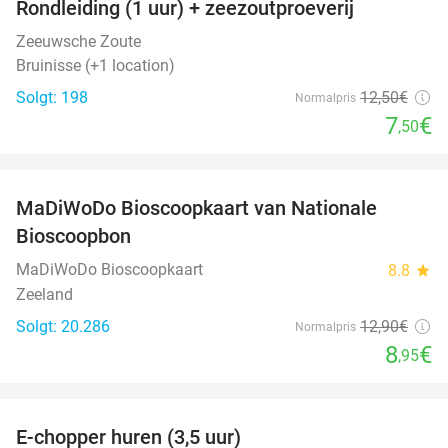
Rondleiding (1 uur) + zeezoutproeverij
40%
Zeeuwsche Zoute
Bruinisse (+1 location)
Solgt: 198
12
,50
€
Normalpris
7
€
,50
favorite_border
MaDiWoDo Bioscoopkaart van Nationale
31%
Bioscoopbon
MaDiWoDo Bioscoopkaart
8.8
star
Zeeland
Solgt: 20.286
12
,90
€
Normalpris
8
€
,95
favorite_border
E-chopper huren (3,5 uur)
40%