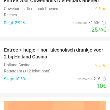
Entree voor Ouwehands Dierenpark Rhenen
19%
Ouwehands Dierenpark Rhenen
9.5
star
Rhenen
Solgt: 2.923
31
,50
€
Normalpris
25
€
,50
favorite_border
Entree + hapje + non-alcoholisch drankje voor
52%
2 bij Holland Casino
Holland Casino
9.6
star
Rotterdam (+12 lokationer)
Solgt: 10.601
21€
Normalpris
10€