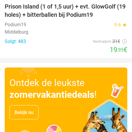
Prison Island (1 of 1,5 uur) + evt. GlowGolf (19
36%
holes) + bitterballen bij Podium19
Podium19
9.6
star
Middelburg
Solgt: 483
31€
Normalpris
19
€
,95
Ontdek de leukste
zomervakantiedeals
!
Bekijk nu