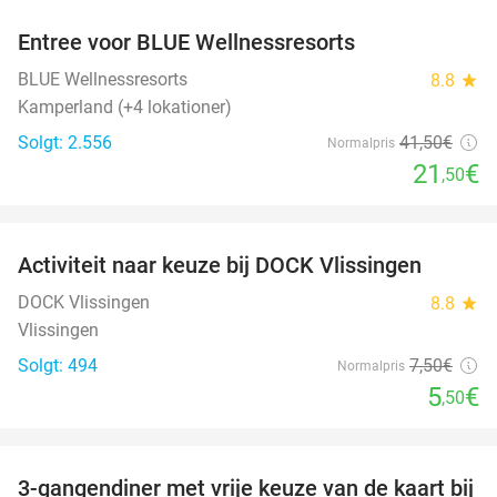
Entree voor BLUE Wellnessresorts
48%
BLUE Wellnessresorts
8.8
star
Kamperland (+4 lokationer)
Solgt: 2.556
41
,50
€
Normalpris
21
€
,50
favorite_border
Activiteit naar keuze bij DOCK Vlissingen
27%
DOCK Vlissingen
8.8
star
Vlissingen
Solgt: 494
7
,50
€
Normalpris
5
€
,50
favorite_border
3-gangendiner met vrije keuze van de kaart bij
43%