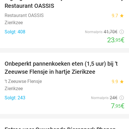
Restaurant OASSIS
Restaurant OASSIS
9.7
star
Zierikzee
Solgt: 408
41
,70
€
Normalpris
23
€
,95
favorite_border
Onbeperkt pannenkoeken eten (1,5 uur) bij 't
67%
Zeeuwse Flensje in hartje Zierikzee
‘t Zeeuwse Flensje
9.9
star
Zierikzee
Solgt: 243
24€
Normalpris
7
€
,95
favorite_border