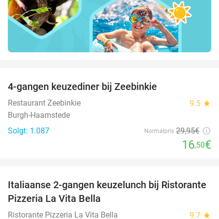
favorite_border
4-gangen keuzediner bij Zeebinkie
45%
Restaurant Zeebinkie
9.5
star
Burgh-Haamstede
Solgt: 1.087
29
,95
€
Normalpris
16
€
,50
favorite_border
Italiaanse 2-gangen keuzelunch bij Ristorante
41%
Pizzeria La Vita Bella
Ristorante Pizzeria La Vita Bella
9.7
star