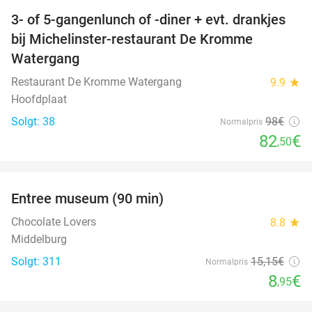
3- of 5-gangenlunch of -diner + evt. drankjes
16%
bij Michelinster-restaurant De Kromme
Watergang
Restaurant De Kromme Watergang
9.9
star
Hoofdplaat
Solgt: 38
98€
Normalpris
82
€
,50
favorite_border
Entree museum (90 min)
41%
Chocolate Lovers
8.8
star
Middelburg
Solgt: 311
15
,15
€
Normalpris
8
€
,95
favorite_border