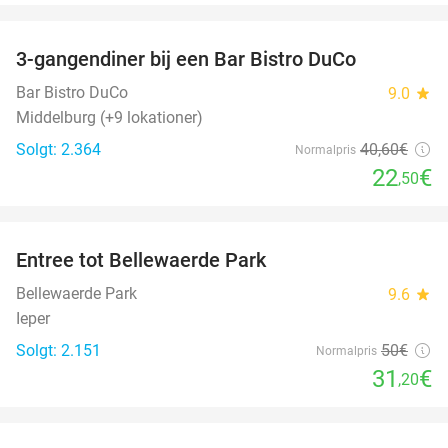
favorite_border
3-gangendiner bij een Bar Bistro DuCo
45%
Bar Bistro DuCo
9.0
star
Middelburg (+9 lokationer)
Solgt: 2.364
40
,60
€
Normalpris
22
€
,50
favorite_border
Entree tot Bellewaerde Park
38%
Bellewaerde Park
9.6
star
Ieper
Solgt: 2.151
50€
Normalpris
31
€
,20
favorite_border