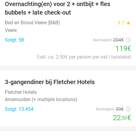
Overnachting(en) voor 2 + ontbijt + fles
42%
bubbels + late check-out
Bed en Brood Veere (B&B)
9.7
star
Veere
Solgt: 58
204€
Normalpris
119€
Eskl. ca. 2,50€ per person per nat i turistskat
favorite_border
3-gangendiner bij Fletcher Hotels
42%
Fletcher Hotels
Arnemuiden (+ multiple locations)
Solgt: 13.454
39€
Normalpris
22
€
,50
favorite_border