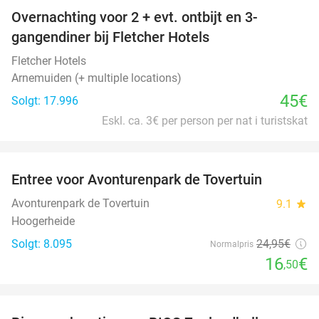
Overnachting voor 2 + evt. ontbijt en 3-
gangendiner bij Fletcher Hotels
Fletcher Hotels
Arnemuiden (+ multiple locations)
45€
Solgt: 17.996
Eskl. ca. 3€ per person per nat i turistskat
favorite_border
Entree voor Avonturenpark de Tovertuin
34%
Avonturenpark de Tovertuin
9.1
star
Hoogerheide
Solgt: 8.095
24
,95
€
Normalpris
16
€
,50
favorite_border