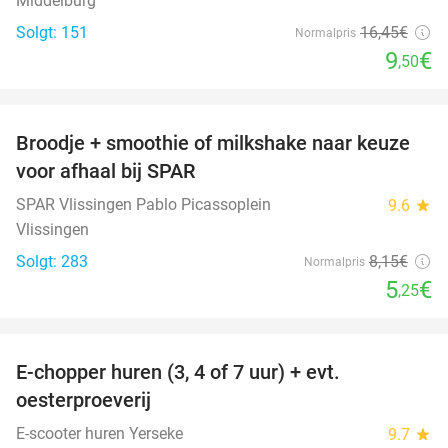
Middelburg
Solgt: 151
16
,45
€
Normalpris
9
€
,50
favorite_border
Broodje + smoothie of milkshake naar keuze
36%
voor afhaal bij SPAR
SPAR Vlissingen Pablo Picassoplein
9.6
star
Vlissingen
Solgt: 283
8
,15
€
Normalpris
5
€
,25
favorite_border
E-chopper huren (3, 4 of 7 uur) + evt.
39%
oesterproeverij
E-scooter huren Yerseke
9.7
star