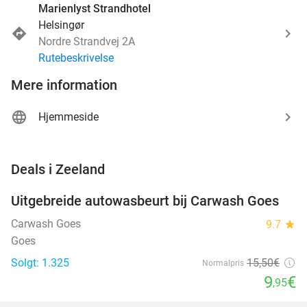
Marienlyst Strandhotel
Helsingør
Nordre Strandvej 2A
Rutebeskrivelse
Mere information
Hjemmeside
favorite_border
Deals i Zeeland
Uitgebreide autowasbeurt bij Carwash Goes
36%
Carwash Goes
9.7
star
Goes
Solgt: 1.325
15
,50
€
Normalpris
9
€
,95
favorite_border