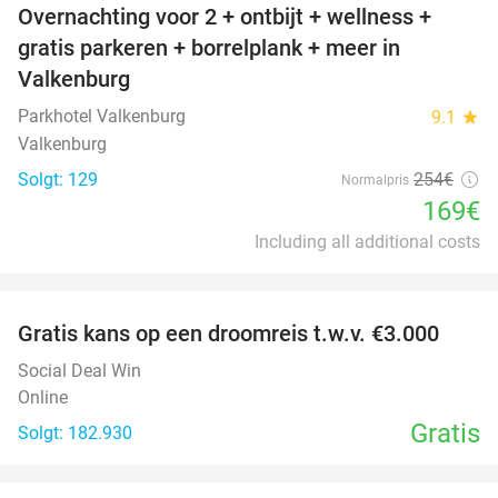
Overnachting voor 2 + ontbijt + wellness +
33%
gratis parkeren + borrelplank + meer in
Valkenburg
Parkhotel Valkenburg
9.1
star
Valkenburg
Solgt: 129
254€
Normalpris
169€
Including all additional costs
favorite_border
Gratis kans op een droomreis t.w.v. €3.000
Social Deal Win
Online
Gratis
Solgt: 182.930
favorite_border