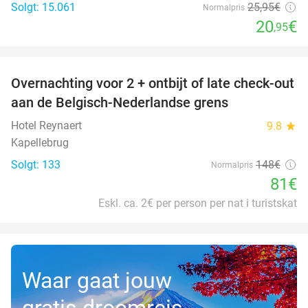
Solgt: 15.061
25
,95
€
Normalpris
20
€
,95
favorite_border
Overnachting voor 2 + ontbijt of late check-out
45%
aan de Belgisch-Nederlandse grens
Hotel Reynaert
9.8
star
Kapellebrug
Solgt: 133
148€
Normalpris
81€
Eskl. ca. 2€ per person per nat i turistskat
Waar gaat jouw
gratis droomreis