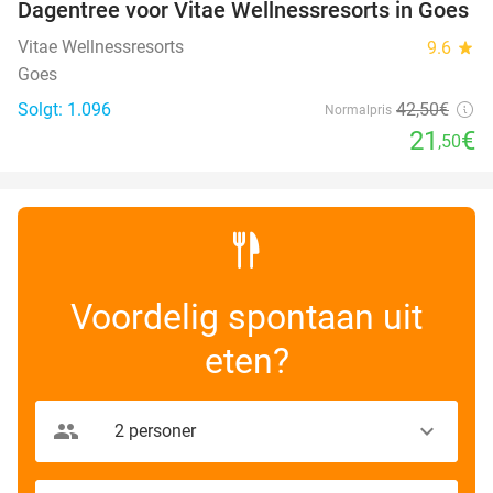
Dagentree voor Vitae Wellnessresorts in Goes
49%
Vitae Wellnessresorts
9.6
star
Goes
Solgt: 1.096
42
,50
€
Normalpris
21
€
,50
Voordelig spontaan uit
eten?