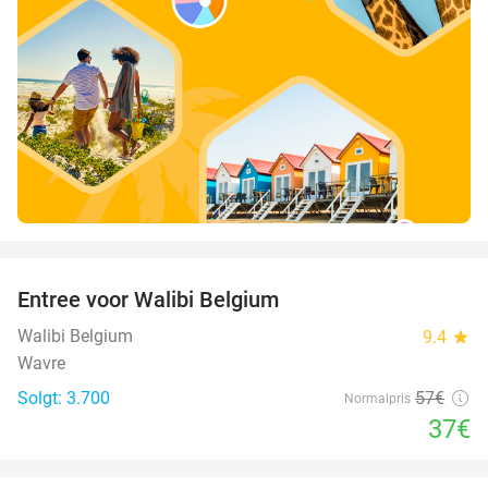
favorite_border
Entree voor Walibi Belgium
35%
Walibi Belgium
9.4
star
Wavre
Solgt: 3.700
57€
Normalpris
37€
favorite_border