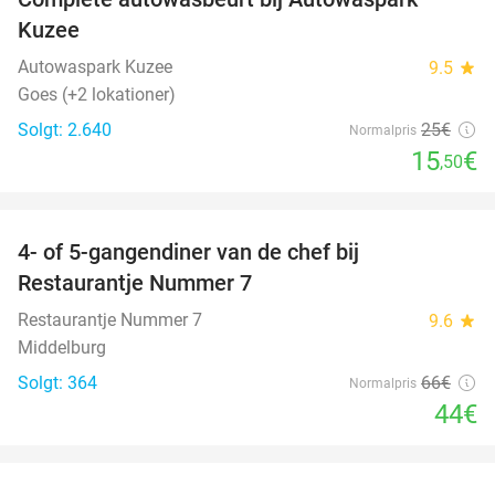
38%
Kuzee
Autowaspark Kuzee
9.5
star
Goes (+2 lokationer)
Solgt: 2.640
25€
Normalpris
15
€
,50
favorite_border
4- of 5-gangendiner van de chef bij
33%
Restaurantje Nummer 7
Restaurantje Nummer 7
9.6
star
Middelburg
Solgt: 364
66€
Normalpris
44€
favorite_border