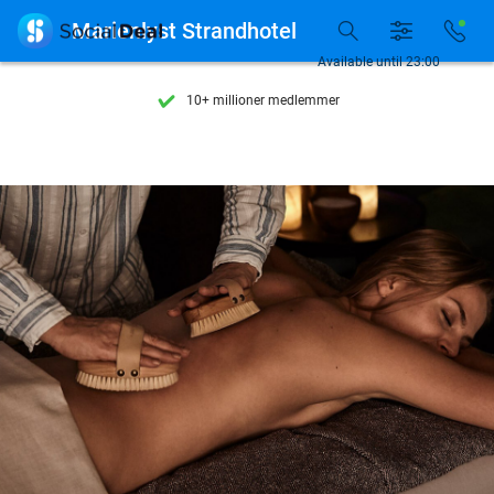
Se flere end 15.000 deals

Marienlyst Strandhotel
Tilgængelig 7 dage om ugen
Available until 23:00
10+ millioner medlemmer
9,4
baseret på
205.916 anmeldelser
Se flere end 15.000 deals
Tilgængelig 7 dage om ugen
10+ millioner medlemmer