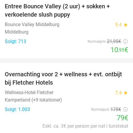
Entree Bounce Valley (2 uur) + sokken +
50%
verkoelende slush puppy
Bounce Valley Middelburg
9.4
star
Middelburg
Solgt: 713
21
,95
€
Normalpris
10
€
,95
favorite_border
Overnachting voor 2 + wellness + evt. ontbijt
55%
bij Fletcher Hotels
Wellness-Hotel Fletcher
7.4
star
Kamperland (+9 lokationer)
Solgt: 1.003
175€
Normalpris
79€
Eskl. ca. 3€ per person per nat i turistskat