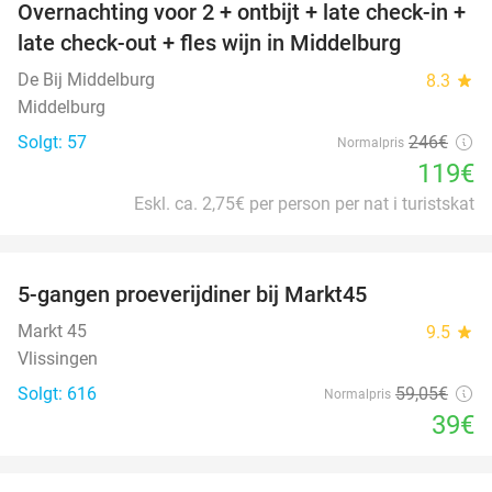
Overnachting voor 2 + ontbijt + late check-in +
52%
late check-out + fles wijn in Middelburg
De Bij Middelburg
8.3
star
Middelburg
Solgt: 57
246€
Normalpris
119€
Eskl. ca. 2,75€ per person per nat i turistskat
favorite_border
5-gangen proeverijdiner bij Markt45
34%
Markt 45
9.5
star
Vlissingen
Solgt: 616
59
,05
€
Normalpris
39€
favorite_border