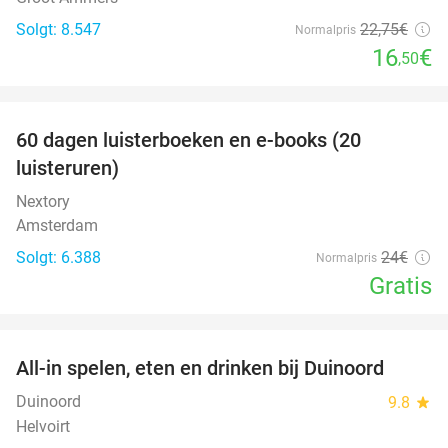
Solgt: 8.547
22
,75
€
Normalpris
16
€
,50
favorite_border
100%
60 dagen luisterboeken en e-books (20
luisteruren)
Nextory
Amsterdam
Solgt: 6.388
24€
Normalpris
Gratis
favorite_border
All-in spelen, eten en drinken bij Duinoord
19%
Duinoord
9.8
star
Helvoirt