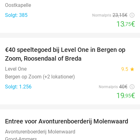
Oostkapelle
Solgt: 385
23
,15
€
Normalpris
13
€
,75
favorite_border
€40 speeltegoed bij Level One in Bergen op
50%
Zoom, Roosendaal of Breda
Level One
9.5
star
Bergen op Zoom (+2 lokationer)
Solgt: 1.256
40€
Normalpris
19
€
,95
favorite_border
Entree voor Avonturenboerderij Molenwaard
27%
Avonturenboerderij Molenwaard
Groot-Ammers