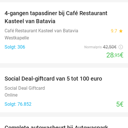
4-gangen tapasdiner bij Café Restaurant
32%
Kasteel van Batavia
Café Restaurant Kasteel van Batavia
9.7
star
Westkapelle
Solgt: 306
42
,50
€
Normalpris
28
€
,95
favorite_border
Social Deal-giftcard van 5 tot 100 euro
Social Deal Giftcard
Online
5€
Solgt: 76.852
favorite_border
Complete autowasbeurt bij Autowaspark