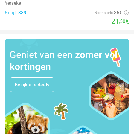
Yerseke
Solgt: 389
35€
Normalpris
21
€
,50
Geniet van een
zomer vol
kortingen
Bekijk alle deals