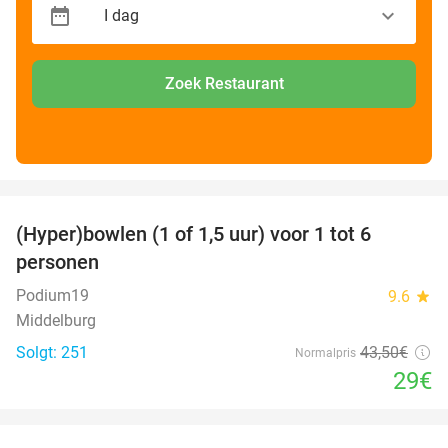
Zoek Restaurant
favorite_border
(Hyper)bowlen (1 of 1,5 uur) voor 1 tot 6
33%
personen
Podium19
9.6
star
Middelburg
Solgt: 251
43
,50
€
Normalpris
29€
favorite_border