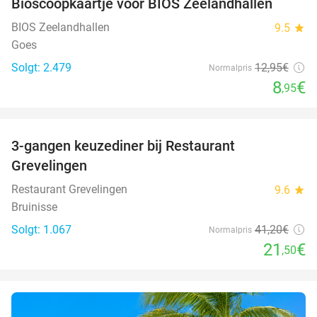
Bioscoopkaartje voor BIOS Zeelandhallen
31%
BIOS Zeelandhallen
9.5
star
Goes
Solgt: 2.479
12
,95
€
Normalpris
8
€
,95
favorite_border
3-gangen keuzediner bij Restaurant
48%
Grevelingen
Restaurant Grevelingen
9.6
star
Bruinisse
Solgt: 1.067
41
,20
€
Normalpris
21
€
,50