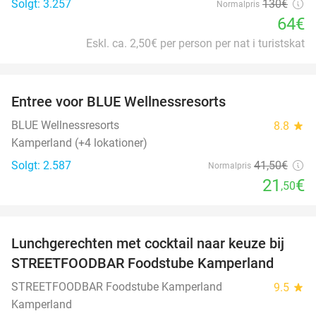
Solgt: 3.257
130€
Normalpris
64€
Eskl. ca. 2,50€ per person per nat i turistskat
favorite_border
Entree voor BLUE Wellnessresorts
48%
BLUE Wellnessresorts
8.8
star
Kamperland (+4 lokationer)
Solgt: 2.587
41
,50
€
Normalpris
21
€
,50
favorite_border
Lunchgerechten met cocktail naar keuze bij
41%
STREETFOODBAR Foodstube Kamperland
STREETFOODBAR Foodstube Kamperland
9.5
star
Kamperland