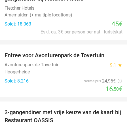
Fletcher Hotels
Arnemuiden (+ multiple locations)
45€
Solgt: 18.063
Eskl. ca. 3€ per person per nat i turistskat
favorite_border
Entree voor Avonturenpark de Tovertuin
34%
Avonturenpark de Tovertuin
9.1
star
Hoogerheide
Solgt: 8.216
24
,95
€
Normalpris
16
€
,50
favorite_border
3-gangendiner met vrije keuze van de kaart bij
43%
Restaurant OASSIS