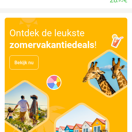
,95
Ontdek de leukste
zomervakantiedeals
!
Bekijk nu