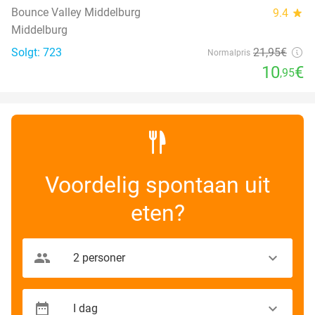
Bounce Valley Middelburg
9.4
star
Middelburg
Solgt: 723
21
,95
€
Normalpris
10
€
,95
Voordelig spontaan uit
eten?