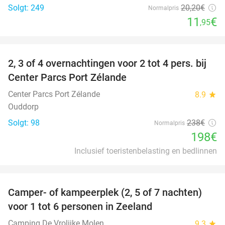
Solgt: 249
20
,20
€
Normalpris
11
€
,95
favorite_border
2, 3 of 4 overnachtingen voor 2 tot 4 pers. bij
17%
Center Parcs Port Zélande
Center Parcs Port Zélande
8.9
star
Ouddorp
Solgt: 98
238€
Normalpris
198€
Inclusief toeristenbelasting en bedlinnen
favorite_border
Camper- of kampeerplek (2, 5 of 7 nachten)
35%
voor 1 tot 6 personen in Zeeland
Camping De Vrolijke Molen
9.3
star