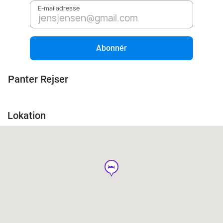
E-mailadresse
Abonnér
Panter Rejser
Lokation
hotel