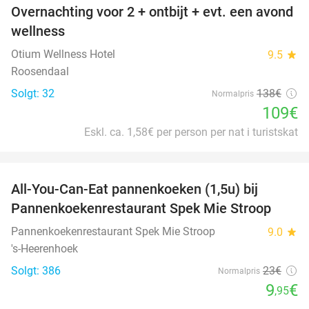
Overnachting voor 2 + ontbijt + evt. een avond
21%
wellness
Otium Wellness Hotel
9.5
star
Roosendaal
Solgt: 32
138€
Normalpris
109€
Eskl. ca. 1,58€ per person per nat i turistskat
favorite_border
All-You-Can-Eat pannenkoeken (1,5u) bij
57%
Pannenkoekenrestaurant Spek Mie Stroop
Pannenkoekenrestaurant Spek Mie Stroop
9.0
star
's-Heerenhoek
Solgt: 386
23€
Normalpris
9
€
,95