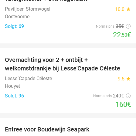
36%
Paviljoen Stormvogel
10.0
star
Oostvoorne
Solgt: 69
35€
Normalpris
22
€
,50
favorite_border
Overnachting voor 2 + ontbijt +
33%
welkomstdrankje bij Lesse'Capade Céleste
Lesse´Capade Céleste
9.5
star
Houyet
Solgt: 96
240€
Normalpris
160€
favorite_border
Entree voor Boudewijn Seapark
35%