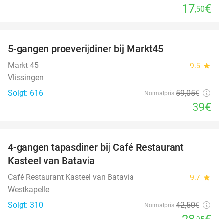
17
€
,50
favorite_border
5-gangen proeverijdiner bij Markt45
34%
Markt 45
9.5
star
Vlissingen
Solgt: 616
59
,05
€
Normalpris
39€
favorite_border
4-gangen tapasdiner bij Café Restaurant
32%
Kasteel van Batavia
Café Restaurant Kasteel van Batavia
9.7
star
Westkapelle
Solgt: 310
42
,50
€
Normalpris
28
€