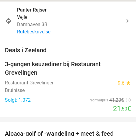
Panter Rejser
Vejle
Damhaven 3B
Rutebeskrivelse
favorite_border
Deals i Zeeland
3-gangen keuzediner bij Restaurant
48%
Grevelingen
Restaurant Grevelingen
9.6
star
Bruinisse
Solgt: 1.072
41
,20
€
Normalpris
21
€
,50
favorite_border
Alpaca-golf of -wandeling + meet & feed
24%