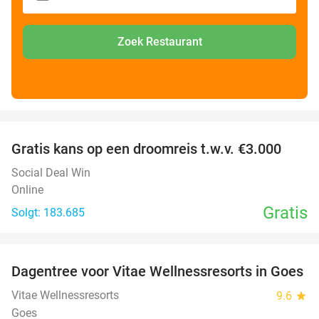
Zoek Restaurant
favorite_border
Gratis kans op een droomreis t.w.v. €3.000
Social Deal Win
Online
Gratis
Solgt: 183.685
favorite_border
Dagentree voor Vitae Wellnessresorts in Goes
49%
Vitae Wellnessresorts
9.6
star
Goes