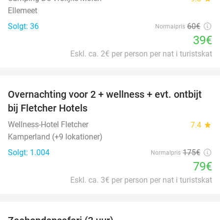
Ellemeet
Solgt: 36
60€
Normalpris
39€
Eskl. ca. 2€ per person per nat i turistskat
favorite_border
Overnachting voor 2 + wellness + evt. ontbijt
55%
bij Fletcher Hotels
Wellness-Hotel Fletcher
7.4
star
Kamperland (+9 lokationer)
Solgt: 1.004
175€
Normalpris
79€
Eskl. ca. 3€ per person per nat i turistskat
favorite_border