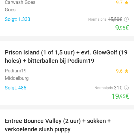
Carwash Goes
9.7
star
Goes
Solgt: 1.333
15
,50
€
Normalpris
9
€
,95
favorite_border
Prison Island (1 of 1,5 uur) + evt. GlowGolf (19
36%
holes) + bitterballen bij Podium19
Podium19
9.6
star
Middelburg
Solgt: 485
31€
Normalpris
19
€
,95
favorite_border
Entree Bounce Valley (2 uur) + sokken +
50%
verkoelende slush puppy