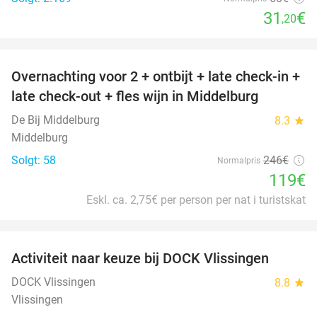
31
€
,20
favorite_border
Overnachting voor 2 + ontbijt + late check-in +
52%
late check-out + fles wijn in Middelburg
De Bij Middelburg
8.3
star
Middelburg
Solgt: 58
246€
Normalpris
119€
Eskl. ca. 2,75€ per person per nat i turistskat
favorite_border
Activiteit naar keuze bij DOCK Vlissingen
27%
DOCK Vlissingen
8.8
star
Vlissingen