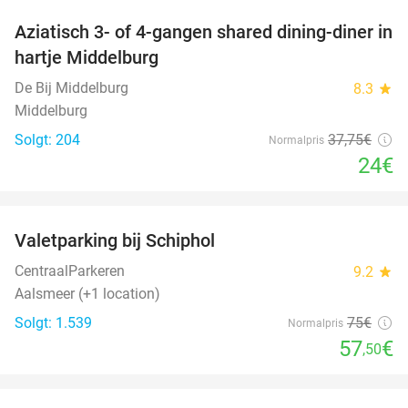
Aziatisch 3- of 4-gangen shared dining-diner in
36%
hartje Middelburg
De Bij Middelburg
8.3
star
Middelburg
Solgt: 204
37
,75
€
Normalpris
24€
favorite_border
Valetparking bij Schiphol
23%
CentraalParkeren
9.2
star
Aalsmeer (+1 location)
Solgt: 1.539
75€
Normalpris
57
€
,50
favorite_border