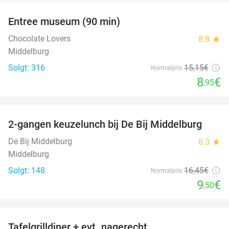
Entree museum (90 min)
41%
Chocolate Lovers
8.8
star
Middelburg
Solgt: 316
15
,15
€
Normalpris
8
€
,95
favorite_border
2-gangen keuzelunch bij De Bij Middelburg
42%
De Bij Middelburg
8.3
star
Middelburg
Solgt: 148
16
,45
€
Normalpris
9
€
,50
favorite_border
Tafelgrilldiner + evt. nagerecht