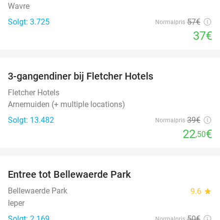
Wavre
Solgt: 3.725
57€
Normalpris
37€
favorite_border
3-gangendiner bij Fletcher Hotels
42%
Fletcher Hotels
Arnemuiden (+ multiple locations)
Solgt: 13.482
39€
Normalpris
22
€
,50
favorite_border
Entree tot Bellewaerde Park
38%
Bellewaerde Park
9.6
star
Ieper
Solgt: 2.169
50€
Normalpris