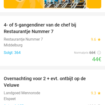
favorite_border
4- of 5-gangendiner van de chef bij
33%
Restaurantje Nummer 7
Restaurantje Nummer 7
9.6
star
Middelburg
Solgt: 364
66€
Normalpris
44€
favorite_border
Overnachting voor 2 + evt. ontbijt op de
51%
Veluwe
Landgoed Mennorode
9.3
star
Elspeet