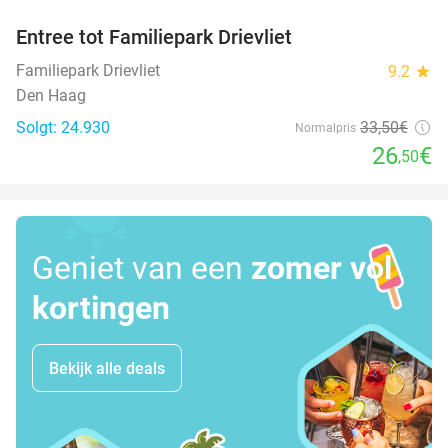
Entree tot Familiepark Drievliet
21%
Familiepark Drievliet
9.2
star
Den Haag
Solgt: 24.930
33
,50
€
Normalpris
26
€
,50
Geniet van een
zomer vol
kortingen
Bekijk alle deals