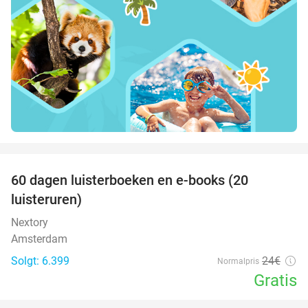
favorite_border
100%
60 dagen luisterboeken en e-books (20
luisteruren)
Nextory
Amsterdam
Solgt: 6.399
24€
Normalpris
Gratis
favorite_border