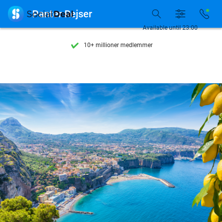
Se flere end 15.000 deals

Panter Rejser
Tilgængelig 7 dage om ugen
Available until 23:00
10+ millioner medlemmer
9,4
baseret på
205.983 anmeldelser
Se flere end 15.000 deals
Tilgængelig 7 dage om ugen
10+ millioner medlemmer