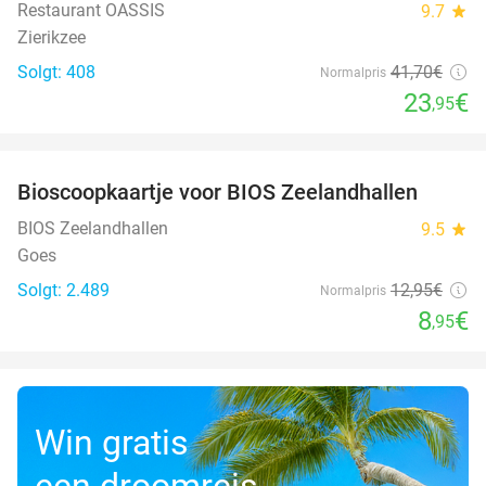
Restaurant OASSIS
9.7
star
Zierikzee
Solgt: 408
41
,70
€
Normalpris
23
€
,95
favorite_border
Bioscoopkaartje voor BIOS Zeelandhallen
31%
BIOS Zeelandhallen
9.5
star
Goes
Solgt: 2.489
12
,95
€
Normalpris
8
€
,95
Win gratis
een droomreis