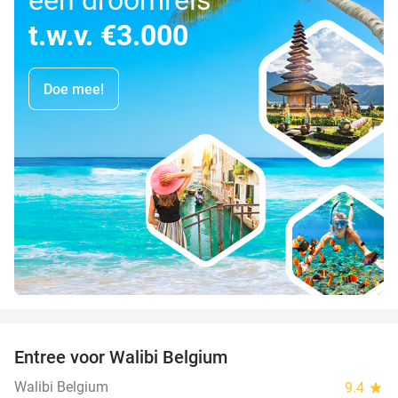
t.w.v. €3.000
Doe mee!
favorite_border
Entree voor Walibi Belgium
35%
Walibi Belgium
9.4
star