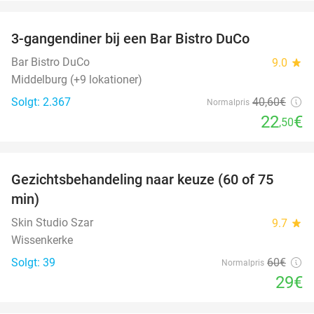
favorite_border
3-gangendiner bij een Bar Bistro DuCo
45%
Bar Bistro DuCo
9.0
star
Middelburg (+9 lokationer)
Solgt: 2.367
40
,60
€
Normalpris
22
€
,50
favorite_border
Gezichtsbehandeling naar keuze (60 of 75
52%
min)
Skin Studio Szar
9.7
star
Wissenkerke
Solgt: 39
60€
Normalpris
29€
favorite_border