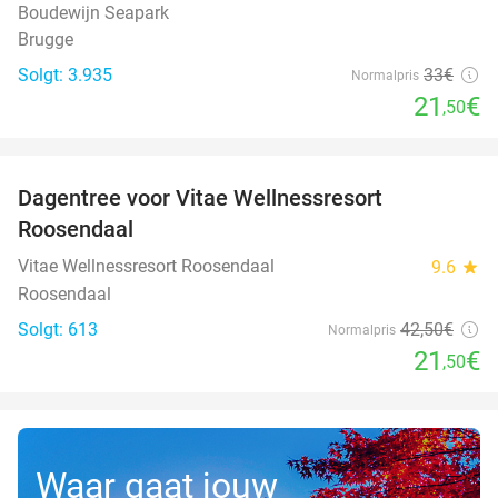
Boudewijn Seapark
Brugge
Solgt: 3.935
33€
Normalpris
21
€
,50
favorite_border
Dagentree voor Vitae Wellnessresort
49%
Roosendaal
Vitae Wellnessresort Roosendaal
9.6
star
Roosendaal
Solgt: 613
42
,50
€
Normalpris
21
€
,50
Waar gaat jouw