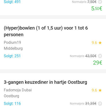
Solgt: 491
7
,50
€
Normalpris
5
€
,50
favorite_border
(Hyper)bowlen (1 of 1,5 uur) voor 1 tot 6
33%
personen
Podium19
9.6
star
Middelburg
Solgt: 251
43
,50
€
Normalpris
29€
favorite_border
3-gangen keuzediner in hartje Oostburg
44%
Fadomoja Dubai
9.6
star
Oostburg
Solgt: 116
31
,35
€
Normalpris