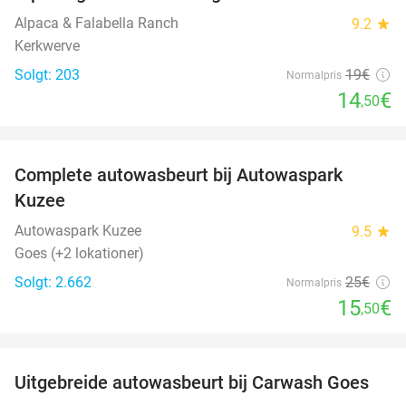
Alpaca & Falabella Ranch
9.2
star
Kerkwerve
Solgt: 203
19€
Normalpris
14
€
,50
favorite_border
Complete autowasbeurt bij Autowaspark
38%
Kuzee
Autowaspark Kuzee
9.5
star
Goes (+2 lokationer)
Solgt: 2.662
25€
Normalpris
15
€
,50
favorite_border
Uitgebreide autowasbeurt bij Carwash Goes
36%