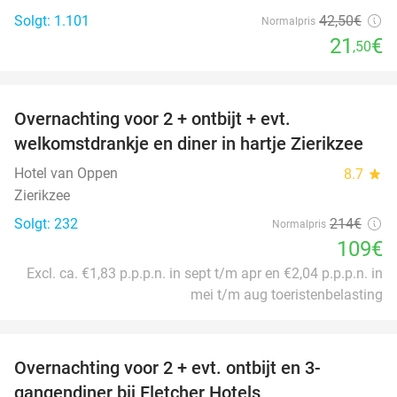
Solgt: 1.101
42
,50
€
Normalpris
21
€
,50
favorite_border
Overnachting voor 2 + ontbijt + evt.
49%
welkomstdrankje en diner in hartje Zierikzee
Hotel van Oppen
8.7
star
Zierikzee
Solgt: 232
214€
Normalpris
109€
Excl. ca. €1,83 p.p.p.n. in sept t/m apr en €2,04 p.p.p.n. in
mei t/m aug toeristenbelasting
favorite_border
Overnachting voor 2 + evt. ontbijt en 3-
gangendiner bij Fletcher Hotels