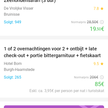
Zeehondensafari (3 uur)
32%
De Vrolijke Visser
7.8
star
Bruinisse
Solgt: 949
28
,50
€
Normalpris
19
€
,50
favorite_border
1 of 2 overnachtingen voor 2 + ontbijt + late
59%
check-out + portie bittergarnituur + fietskaart
Hotel Bom
9.5
star
Burgh-Haamstede
Solgt: 265
206€
Normalpris
85€
Eskl. ca. 3,95€ per person per nat i turistskat