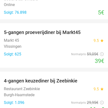
Online
5€
Solgt: 76.898
favorite_border
5-gangen proeverijdiner bij Markt45
34%
Markt 45
9.5
star
Vlissingen
Solgt: 625
59
,05
€
Normalpris
39€
favorite_border
4-gangen keuzediner bij Zeebinkie
45%
Restaurant Zeebinkie
9.5
star
Burgh-Haamstede
Solgt: 1.096
29
,95
€
Normalpris