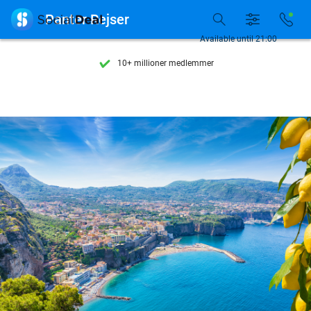
Se flere end 15.000 deals

Panter Rejser
Tilgængelig 7 dage om ugen
Available until 21:00
10+ millioner medlemmer
9,4
baseret på
206.298 anmeldelser
Se flere end 15.000 deals
Tilgængelig 7 dage om ugen
10+ millioner medlemmer