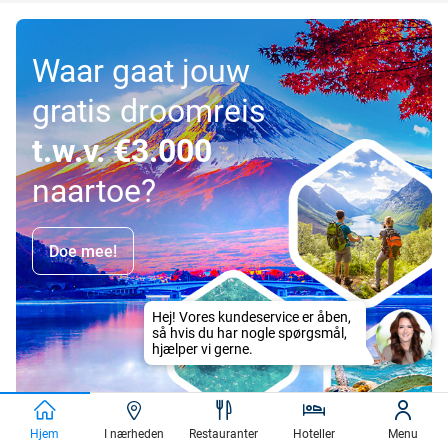
Waar gaat jouw
gratis droomreis
t.w.v. €3.000
naartoe?
Doe mee!
Hjem
I nærheden
Restauranter
Hoteller
Menu