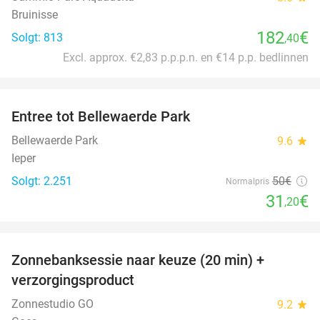
Bruinisse
182
€
Solgt: 813
,40
Excl. approx. €2,83 p.p.p.n. en €14 p.p. bedlinnen
favorite_border
Entree tot Bellewaerde Park
38%
Bellewaerde Park
9.6
star
Ieper
Solgt: 2.251
50€
Normalpris
31
€
,20
favorite_border
Zonnebanksessie naar keuze (20 min) +
70%
verzorgingsproduct
Zonnestudio GO
9.2
star