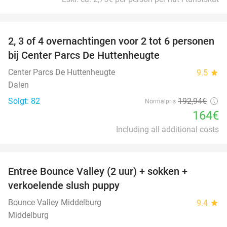
favorite_border
2, 3 of 4 overnachtingen voor 2 tot 6 personen
15%
bij Center Parcs De Huttenheugte
Center Parcs De Huttenheugte
9.5
star
Dalen
Solgt: 82
192
,94
€
Normalpris
164€
Including all additional costs
favorite_border
Entree Bounce Valley (2 uur) + sokken +
50%
verkoelende slush puppy
Bounce Valley Middelburg
9.4
star
Middelburg