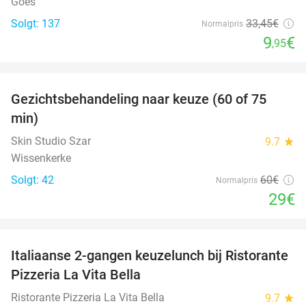
Goes
Solgt: 137
33
,45
€
Normalpris
9
€
,95
favorite_border
Gezichtsbehandeling naar keuze (60 of 75
52%
min)
Skin Studio Szar
9.7
star
Wissenkerke
Solgt: 42
60€
Normalpris
29€
favorite_border
Italiaanse 2-gangen keuzelunch bij Ristorante
41%
Pizzeria La Vita Bella
Ristorante Pizzeria La Vita Bella
9.7
star