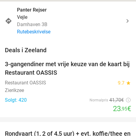
Panter Rejser
Vejle
Damhaven 3B
Rutebeskrivelse
favorite_border
Deals i Zeeland
3-gangendiner met vrije keuze van de kaart bij
43%
Restaurant OASSIS
Restaurant OASSIS
9.7
star
Zierikzee
Solgt: 420
41
,70
€
Normalpris
23
€
,95
favorite_border
Rondvaart (1, 2 of 4,5 uur) + evt. koffie/thee en
61%