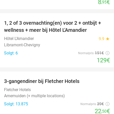
8
€
,95
favorite_border
1, 2 of 3 overnachting(en) voor 2 + ontbijt +
32%
NYT I
wellness + meer bij Hôtel L'Amandier
DAG
Hôtel L'Amandier
9.9
star
Libramont-Chevigny
Solgt: 6
191€
Normalpris
129€
favorite_border
3-gangendiner bij Fletcher Hotels
42%
Fletcher Hotels
Arnemuiden (+ multiple locations)
Solgt: 13.875
39€
Normalpris
22
€
,50