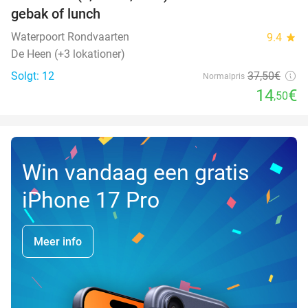
NYT I
gebak of lunch
DAG
Waterpoort Rondvaarten
9.4
star
De Heen (+3 lokationer)
Solgt: 12
37
,50
€
Normalpris
14
€
,50
Win vandaag een gratis
iPhone 17 Pro
Meer info