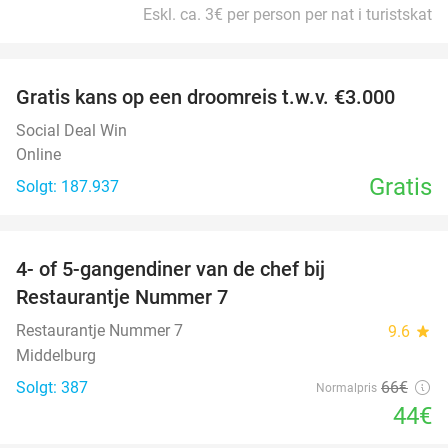
Eskl. ca. 3€ per person per nat i turistskat
favorite_border
Gratis kans op een droomreis t.w.v. €3.000
Social Deal Win
Online
Gratis
Solgt: 187.937
favorite_border
4- of 5-gangendiner van de chef bij
33%
Restaurantje Nummer 7
Restaurantje Nummer 7
9.6
star
Middelburg
Solgt: 387
66€
Normalpris
44€
favorite_border