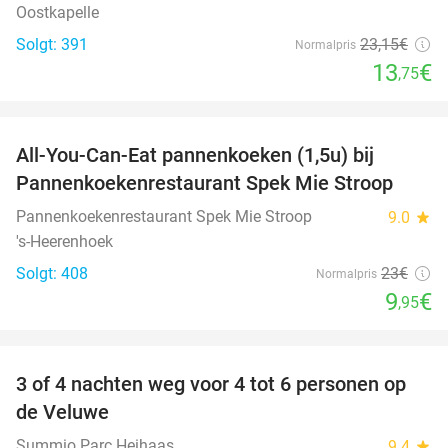
Oostkapelle
Solgt: 391
23
,15
€
Normalpris
13
€
,75
favorite_border
All-You-Can-Eat pannenkoeken (1,5u) bij
57%
Pannenkoekenrestaurant Spek Mie Stroop
Pannenkoekenrestaurant Spek Mie Stroop
9.0
star
's-Heerenhoek
Solgt: 408
23€
Normalpris
9
€
,95
favorite_border
3 of 4 nachten weg voor 4 tot 6 personen op
de Veluwe
Summio Parc Heihaas
9.4
star