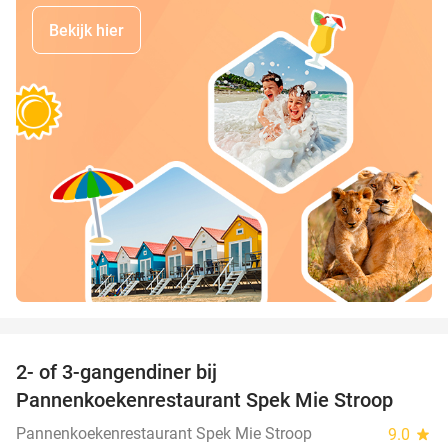
Bekijk hier
favorite_border
2- of 3-gangendiner bij
40%
Pannenkoekenrestaurant Spek Mie Stroop
Pannenkoekenrestaurant Spek Mie Stroop
9.0
star