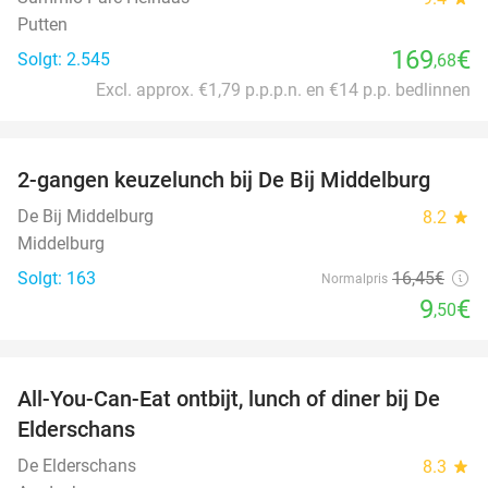
Putten
169
€
Solgt: 2.545
,68
Excl. approx. €1,79 p.p.p.n. en €14 p.p. bedlinnen
favorite_border
2-gangen keuzelunch bij De Bij Middelburg
42%
De Bij Middelburg
8.2
star
Middelburg
Solgt: 163
16
,45
€
Normalpris
9
€
,50
favorite_border
All-You-Can-Eat ontbijt, lunch of diner bij De
34%
Elderschans
De Elderschans
8.3
star