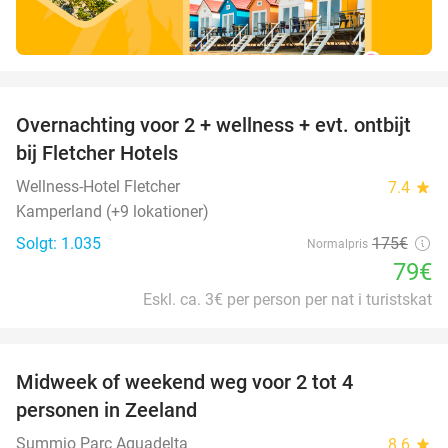
favorite_border
Overnachting voor 2 + wellness + evt. ontbijt
55%
bij Fletcher Hotels
Wellness-Hotel Fletcher
7.4
star
Kamperland (+9 lokationer)
Solgt: 1.035
175€
Normalpris
79€
Eskl. ca. 3€ per person per nat i turistskat
favorite_border
Midweek of weekend weg voor 2 tot 4
personen in Zeeland
Summio Parc Aquadelta
8.6
star