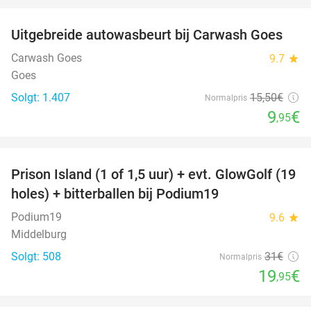
Uitgebreide autowasbeurt bij Carwash Goes
36%
Carwash Goes
9.7
star
Goes
Solgt: 1.407
15
,50
€
Normalpris
9
€
,95
favorite_border
Prison Island (1 of 1,5 uur) + evt. GlowGolf (19
36%
holes) + bitterballen bij Podium19
Podium19
9.6
star
Middelburg
Solgt: 508
31€
Normalpris
19
€
,95
favorite_border