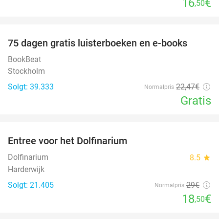
16
€
,50
favorite_border
100%
75 dagen gratis luisterboeken en e-books
BookBeat
Stockholm
Solgt: 39.333
22
,47
€
Normalpris
Gratis
favorite_border
Entree voor het Dolfinarium
36%
Dolfinarium
8.5
star
Harderwijk
Solgt: 21.405
29€
Normalpris
18
€
,50