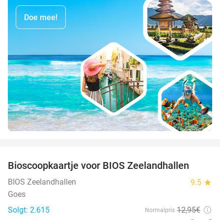
Doe mee!
favorite_border
Bioscoopkaartje voor BIOS Zeelandhallen
31%
BIOS Zeelandhallen
9.5
star
Goes
Solgt: 2.615
12
,95
€
Normalpris