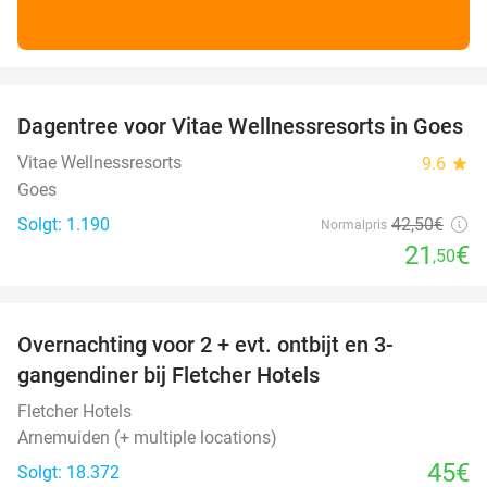
favorite_border
Dagentree voor Vitae Wellnessresorts in Goes
49%
Vitae Wellnessresorts
9.6
star
Goes
Solgt: 1.190
42
,50
€
Normalpris
21
€
,50
favorite_border
Overnachting voor 2 + evt. ontbijt en 3-
gangendiner bij Fletcher Hotels
Fletcher Hotels
Arnemuiden (+ multiple locations)
45€
Solgt: 18.372