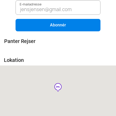
E-mailadresse
Abonnér
Panter Rejser
Lokation
hotel