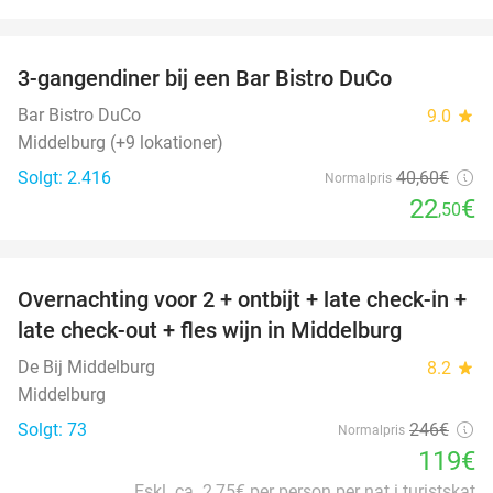
favorite_border
3-gangendiner bij een Bar Bistro DuCo
45%
Bar Bistro DuCo
9.0
star
Middelburg (+9 lokationer)
Solgt: 2.416
40
,60
€
Normalpris
22
€
,50
favorite_border
Overnachting voor 2 + ontbijt + late check-in +
52%
late check-out + fles wijn in Middelburg
De Bij Middelburg
8.2
star
Middelburg
Solgt: 73
246€
Normalpris
119€
Eskl. ca. 2,75€ per person per nat i turistskat