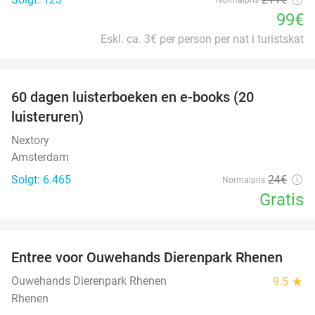
99€
Eskl. ca. 3€ per person per nat i turistskat
favorite_border
100%
60 dagen luisterboeken en e-books (20
luisteruren)
Nextory
Amsterdam
Solgt: 6.465
24€
Normalpris
Gratis
favorite_border
Entree voor Ouwehands Dierenpark Rhenen
19%
Ouwehands Dierenpark Rhenen
9.5
star
Rhenen