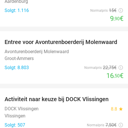
Aardenburg
Solgt: 1.116
15€
Normalpris
9
€
,90
favorite_border
Entree voor Avonturenboerderij Molenwaard
27%
Avonturenboerderij Molenwaard
Groot-Ammers
Solgt: 8.803
22
,75
€
Normalpris
16
€
,50
favorite_border
Activiteit naar keuze bij DOCK Vlissingen
27%
DOCK Vlissingen
8.8
star
Vlissingen
Solgt: 507
7
,50
€
Normalpris