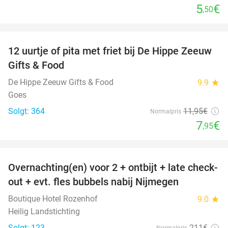
5
€
,50
favorite_border
12 uurtje of pita met friet bij De Hippe Zeeuw
33%
Gifts & Food
De Hippe Zeeuw Gifts & Food
9.9
star
Goes
Solgt: 364
11
,95
€
Normalpris
7
€
,95
favorite_border
Overnachting(en) voor 2 + ontbijt + late check-
53%
out + evt. fles bubbels nabij Nijmegen
Boutique Hotel Rozenhof
9.0
star
Heilig Landstichting
Solgt: 123
211€
Normalpris