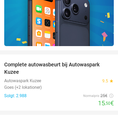
favorite_border
Complete autowasbeurt bij Autowaspark
38%
Kuzee
Autowaspark Kuzee
9.5
star
Goes (+2 lokationer)
Solgt: 2.988
25€
Normalpris
15
€
,50
favorite_border