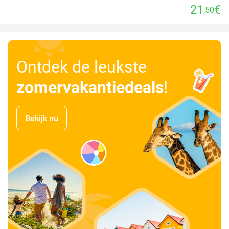
21
€
,50
Ontdek de leukste
zomervakantiedeals
!
Bekijk nu