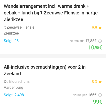
Wandelarrangement incl. warme drank +
39%
gebak + lunch bij 't Zeeuwse Flensje in hartje
Zierikzee
‘t Zeeuwse Flensje
9.9
star
Zierikzee
Solgt: 98
17
,85
€
Normalpris
10
€
,95
favorite_border
All-inclusive overnachting(en) voor 2 in
40%
Zeeland
De Elderschans
8.3
star
Aardenburg
Solgt: 2.498
166€
Normalpris
99€