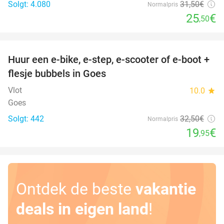
Solgt: 4.080
31
,50
€
Normalpris
25
€
,50
favorite_border
Huur een e-bike, e-step, e-scooter of e-boot +
39%
flesje bubbels in Goes
Vlot
10.0
star
Goes
Solgt: 442
32
,50
€
Normalpris
19
€
,95
Ontdek de beste
vakantie
deals in eigen land
!