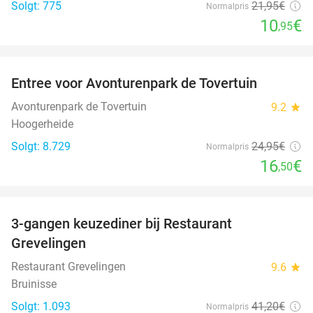
Solgt: 775
21
,95
€
Normalpris
10
€
,95
favorite_border
Entree voor Avonturenpark de Tovertuin
34%
Avonturenpark de Tovertuin
9.2
star
Hoogerheide
Solgt: 8.729
24
,95
€
Normalpris
16
€
,50
favorite_border
3-gangen keuzediner bij Restaurant
48%
Grevelingen
Restaurant Grevelingen
9.6
star
Bruinisse
Solgt: 1.093
41
,20
€
Normalpris