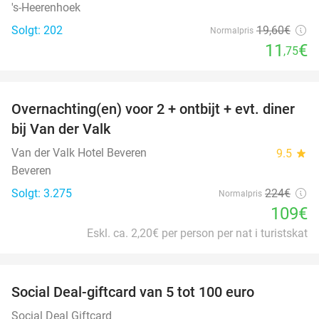
's-Heerenhoek
Solgt: 202
19
,60
€
Normalpris
11
€
,75
favorite_border
Overnachting(en) voor 2 + ontbijt + evt. diner
51%
bij Van der Valk
Van der Valk Hotel Beveren
9.5
star
Beveren
Solgt: 3.275
224€
Normalpris
109€
Eskl. ca. 2,20€ per person per nat i turistskat
favorite_border
Social Deal-giftcard van 5 tot 100 euro
Social Deal Giftcard