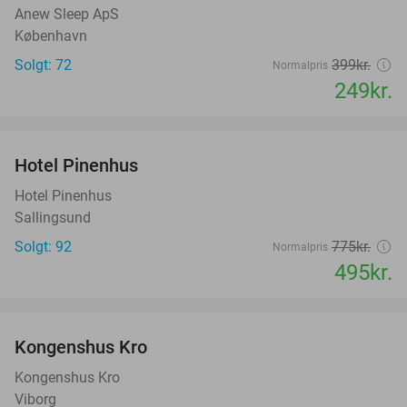
Anew Sleep ApS
København
Solgt: 72
399kr.
Normalpris
249kr.
favorite_border
Hotel Pinenhus
36%
Hotel Pinenhus
Sallingsund
Solgt: 92
775kr.
Normalpris
495kr.
favorite_border
Kongenshus Kro
Kongenshus Kro
Viborg