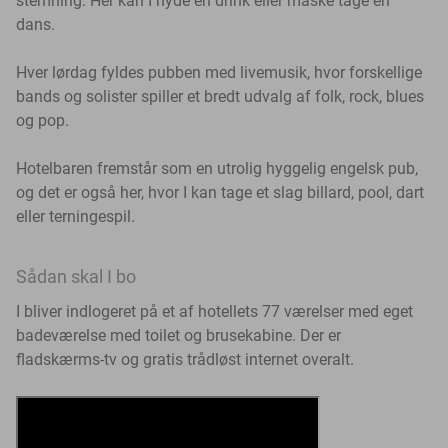
stemning. Her kan I nyde en drink eller måske tage en
dans.
Hver lørdag fyldes pubben med livemusik, hvor forskellige
bands og solister spiller et bredt udvalg af folk, rock, blues
og pop.
Hotelbaren fremstår som en utrolig hyggelig engelsk pub,
og det er også her, hvor I kan tage et slag billard, pool, dart
eller terningespil.
Sådan skal I bo
I bliver indlogeret på et af hotellets 77 værelser med eget
badeværelse med toilet og brusekabine. Der er
fladskærms-tv og gratis trådløst internet overalt.