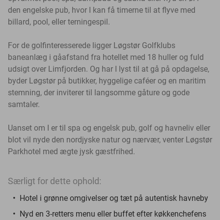
den engelske pub, hvor I kan få timerne til at flyve med
billard, pool, eller terningespil.
For de golfinteresserede ligger Løgstør Golfklubs
baneanlæg i gåafstand fra hotellet med 18 huller og fuld
udsigt over Limfjorden.
Og har I lyst til at gå på opdagelse,
byder Løgstør på butikker, hyggelige caféer og en maritim
stemning, der inviterer til langsomme gåture og gode
samtaler.
Uanset om I er til spa og engelsk pub, golf og havneliv eller
blot vil nyde den nordjyske natur og nærvær, venter Løgstør
Parkhotel med ægte jysk gæstfrihed.
Særligt for dette ophold:
Hotel i grønne omgivelser og tæt på autentisk havneby
Nyd en 3-retters menu eller buffet efter køkkenchefens