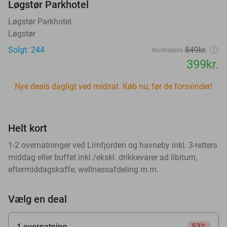
Løgstør Parkhotel
Løgstør Parkhotel
Løgstør
Solgt: 244
849kr.
Normalpris
399kr.
Nye deals dagligt ved midnat. Køb nu, før de forsvinder!
Helt kort
1-2 overnatninger ved Limfjorden og havneby inkl. 3-retters
middag eller buffet inkl./ekskl. drikkevarer ad libitum,
eftermiddagskaffe, wellnessafdeling m.m.
Vælg en deal
1 overnatning
53%