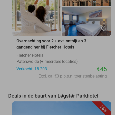
favorite_border
Overnachting voor 2 + evt. ontbijt en 3-
gangendiner bij Fletcher Hotels
Fletcher Hotels
Paterswolde (+ meerdere locaties)
€45
Verkocht: 18.203
Excl. ca. €3 p.p.p.n. toeristenbelasting
Deals in de buurt van Løgstør Parkhotel
36%