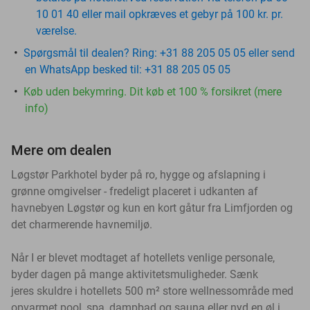
10 01 40 eller mail opkræves et gebyr på 100 kr. pr.
værelse.
Spørgsmål til dealen? Ring: +31 88 205 05 05 eller send
en WhatsApp besked til: +31 88 205 05 05
Køb uden bekymring. Dit køb et 100 % forsikret (mere
info)
Mere om dealen
Løgstør Parkhotel byder på ro, hygge og afslapning i
grønne omgivelser - fredeligt placeret
i udkanten af
havnebyen Løgstør og
kun en kort gåtur fra Limfjorden og
det charmerende havnemiljø.
Når I er blevet modtaget af hotellets venlige personale,
byder dagen på mange aktivitetsmuligheder. Sænk
jeres
skuldre i hotellets 500 m² store wellnessområde med
opvarmet pool, spa, dampbad og sauna eller nyd en øl i