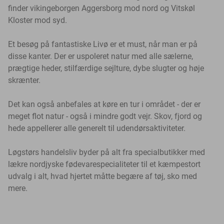
finder vikingeborgen Aggersborg mod nord og Vitskøl
Kloster mod syd.
Et besøg på fantastiske Livø er et must, når man er på
disse kanter. Der er uspoleret natur med alle sælerne,
prægtige heder, stilfærdige sejlture, dybe slugter og høje
skrænter.
Det kan også anbefales at køre en tur i området - der er
meget flot natur - også i mindre godt vejr. Skov, fjord og
hede appellerer alle generelt til udendørsaktiviteter.
Løgstørs handelsliv byder på alt fra specialbutikker med
lækre nordjyske fødevarespecialiteter til et kæmpestort
udvalg i alt, hvad hjertet måtte begære af tøj, sko med
mere.