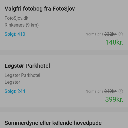
Valgfri fotobog fra FotoSjov
55%
FotoSjov.dk
Rinkenæs (9 km)
Solgt: 410
332kr.
Normalpris
148kr.
favorite_border
Løgstør Parkhotel
53%
Løgstør Parkhotel
Løgstør
Solgt: 244
849kr.
Normalpris
399kr.
favorite_border
Sommerdyne eller kølende hovedpude
38%