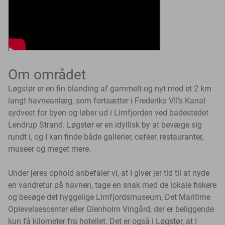
Om området
Løgstør er en fin blanding af gammelt og nyt med et 2 km
langt havneanlæg, som fortsætter i Frederiks VII's Kanal
sydvest for byen og løber ud i Limfjorden ved badestedet
Lendrup Strand. Løgstør er en idyllisk by at bevæge sig
rundt i, og I kan finde både gallerier, caféer, restauranter,
museer og meget mere.
Under jeres ophold anbefaler vi, at I giver jer tid til at nyde
en vandretur på havnen, tage en snak med de lokale fiskere
og besøge det hyggelige Limfjordsmuseum, Det Maritime
Oplevelsescenter eller Glenholm Vingård, der er beliggende
kun få kilometer fra hotellet. Det er også i Løgstør, at I