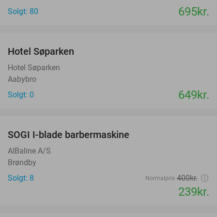
695kr.
Solgt: 80
favorite_border
Hotel Søparken
Hotel Søparken
Aabybro
649kr.
Solgt: 0
favorite_border
SOGI I-blade barbermaskine
40%
AlBaline A/S
Brøndby
Solgt: 8
400kr.
Normalpris
239kr.
favorite_border