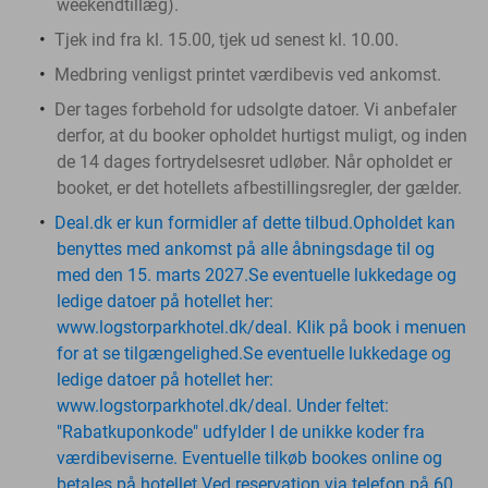
weekendtillæg).
Tjek ind fra kl. 15.00, tjek ud senest kl. 10.00.
Medbring venligst printet værdibevis ved ankomst.
Der tages forbehold for udsolgte datoer. Vi anbefaler
derfor, at du booker opholdet hurtigst muligt, og inden
de 14 dages fortrydelsesret udløber. Når opholdet er
booket, er det hotellets afbestillingsregler, der gælder.
Deal.dk er kun formidler af dette tilbud.
Opholdet kan
benyttes med ankomst på alle åbningsdage til og
med den 15. marts 2027.
Se eventuelle lukkedage og
ledige datoer på hotellet her:
www.logstorparkhotel.dk/deal. Klik på book i menuen
for at se tilgængelighed.Se eventuelle lukkedage og
ledige datoer på hotellet her:
www.logstorparkhotel.dk/deal. Under feltet:
"Rabatkuponkode" udfylder I de unikke koder fra
værdibeviserne. Eventuelle tilkøb bookes online og
betales på hotellet.Ved reservation via telefon på 60