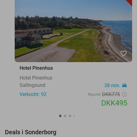
favorite_border
Hotel Pinenhus
Hotel Pinenhus
Sallingsund
38 min.
directions_car
Verkocht: 92
DKK775
Regulier
DKK495
favorite_border
Deals i Sonderborg