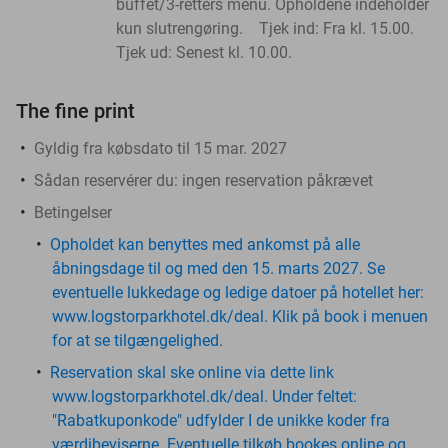
buffet/3-retters menu. Opholdene indeholder
kun slutrengøring. Tjek ind: Fra kl. 15.00.
Tjek ud: Senest kl. 10.00.
The fine print
Gyldig fra købsdato til 15 mar. 2027
Sådan reservérer du:
ingen reservation påkrævet
Betingelser
Opholdet kan benyttes med ankomst på alle
åbningsdage til og med den 15. marts 2027. Se
eventuelle lukkedage og ledige datoer på hotellet her:
www.logstorparkhotel.dk/deal. Klik på book i menuen
for at se tilgængelighed.
Reservation skal ske online via dette link
www.logstorparkhotel.dk/deal. Under feltet:
"Rabatkuponkode" udfylder I de unikke koder fra
værdibeviserne. Eventuelle tilkøb bookes online og