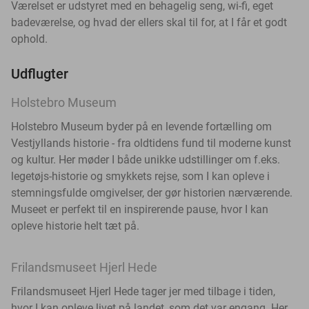
Værelset er udstyret med en behagelig seng, wi-fi, eget
badeværelse, og hvad der ellers skal til for, at I får et godt
ophold.
Udflugter
Holstebro Museum
Holstebro Museum byder på en levende fortælling om
Vestjyllands historie - fra oldtidens fund til moderne kunst
og kultur. Her møder I både unikke udstillinger om f.eks.
legetøjs-historie og smykkets rejse, som I kan opleve i
stemningsfulde omgivelser, der gør historien nærværende.
Museet er perfekt til en inspirerende pause, hvor I kan
opleve historie helt tæt på.
Frilandsmuseet Hjerl Hede
Frilandsmuseet Hjerl Hede tager jer med tilbage i tiden,
hvor I kan opleve livet på landet, som det var engang. Her