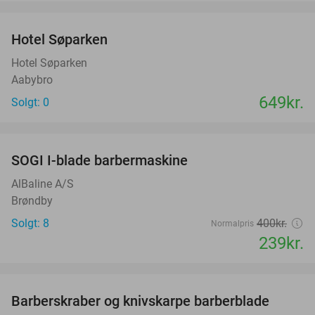
favorite_border
Hotel Søparken
Hotel Søparken
Aabybro
649kr.
Solgt: 0
favorite_border
SOGI I-blade barbermaskine
40%
AlBaline A/S
Brøndby
Solgt: 8
400kr.
Normalpris
239kr.
favorite_border
Barberskraber og knivskarpe barberblade
51%