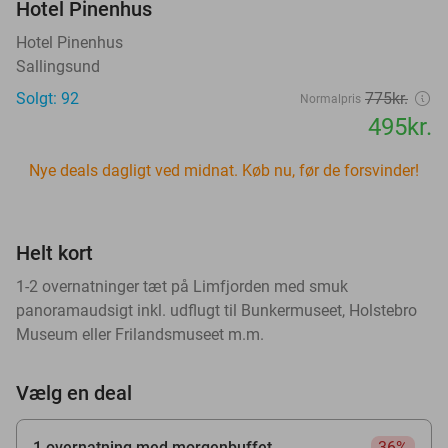
Hotel Pinenhus
Hotel Pinenhus
Sallingsund
Solgt: 92
775kr.
Normalpris
495kr.
Nye deals dagligt ved midnat. Køb nu, før de forsvinder!
Helt kort
1-2 overnatninger tæt på Limfjorden med smuk
panoramaudsigt inkl. udflugt til Bunkermuseet, Holstebro
Museum eller Frilandsmuseet m.m.
Vælg en deal
1 overnatning med morgenbuffet
36%