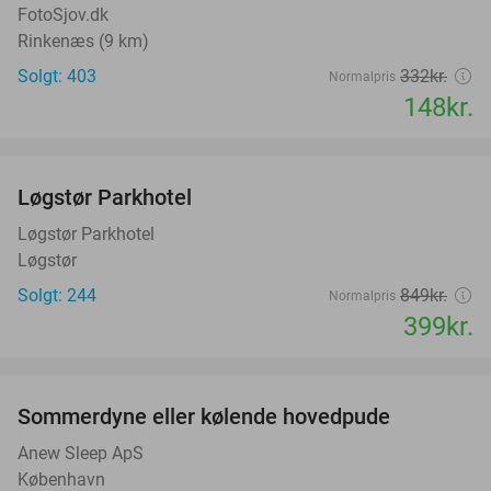
FotoSjov.dk
Rinkenæs (9 km)
Solgt: 403
332kr.
Normalpris
148kr.
favorite_border
Løgstør Parkhotel
53%
Løgstør Parkhotel
Løgstør
Solgt: 244
849kr.
Normalpris
399kr.
favorite_border
Sommerdyne eller kølende hovedpude
38%
Anew Sleep ApS
København