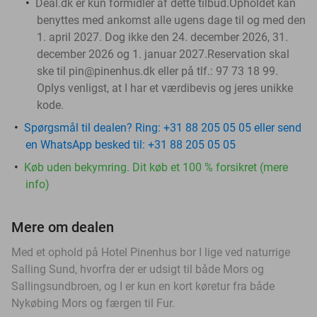
Deal.dk er kun formidler af dette tilbud.
Opholdet kan
benyttes med ankomst alle ugens dage til og med den
1. april 2027. Dog ikke den 24. december 2026, 31.
december 2026 og 1. januar 2027.
Reservation skal
ske til pin@pinenhus.dk eller på tlf.: 97 73 18 99.
Oplys venligst, at I har et værdibevis og jeres unikke
kode.
Spørgsmål til dealen? Ring: +31 88 205 05 05 eller send
en WhatsApp besked til: +31 88 205 05 05
Køb uden bekymring. Dit køb et 100 % forsikret (mere
info)
Mere om dealen
Med et ophold på Hotel Pinenhus bor I lige ved naturrige
Salling Sund, hvorfra der er udsigt til både Mors og
Sallingsundbroen, og I er kun en kort køretur fra både
Nykøbing Mors og færgen til Fur.