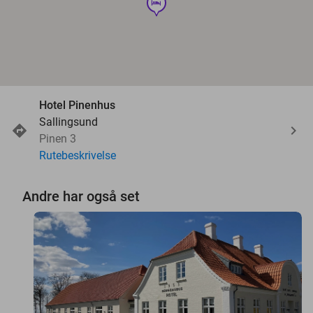
hotel
Hotel Pinenhus
Sallingsund
Pinen 3
Rutebeskrivelse
Andre har også set