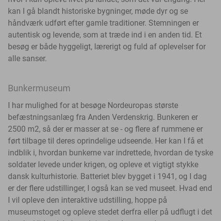
kan I gå blandt historiske bygninger, møde dyr og se
håndværk udført efter gamle traditioner. Stemningen er
autentisk og levende, som at træde ind i en anden tid. Et
besøg er både hyggeligt, lærerigt og fuld af oplevelser for
alle sanser.
Bunkermuseum
I har mulighed for at besøge Nordeuropas største
befæstningsanlæg fra Anden Verdenskrig. Bunkeren er
2500 m2, så der er masser at se - og flere af rummene er
ført tilbage til deres oprindelige udseende. Her kan I få et
indblik i, hvordan bunkerne var indrettede, hvordan de tyske
soldater levede under krigen, og opleve et vigtigt stykke
dansk kulturhistorie. Batteriet blev bygget i 1941, og I dag
er der flere udstillinger, I også kan se ved museet. Hvad end
I vil opleve den interaktive udstilling, hoppe på
museumstoget og opleve stedet derfra eller på udflugt i det