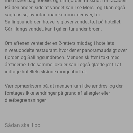
med træer bag hotellet og Limfjorden få skridt fra facaden.
På den anden side af vandet kan I se Mors - og I kan også
sagtens se, hvordan man kommer derover, for
Sallingsundbroen hæver sig over vandet tæt på hotellet.
Går I langs vandet, kan I gå en tur under broen.
Om aftenen venter der en 2-retters middag i hotellets
niveauopdelte restaurant, hvor der er panoramaudsigt over
fjorden og Sallingsundbroen. Menuen skifter i takt med
årstiderne. I de samme lokaler kan I også glæde jer til at
indtage hotellets skønne morgenbuffet.
Vær opmærksom på, at menuen kan ikke ændres, og der
foretages ikke ændringer på grund af allergier eller
diætbegrænsninger.
Sådan skal I bo