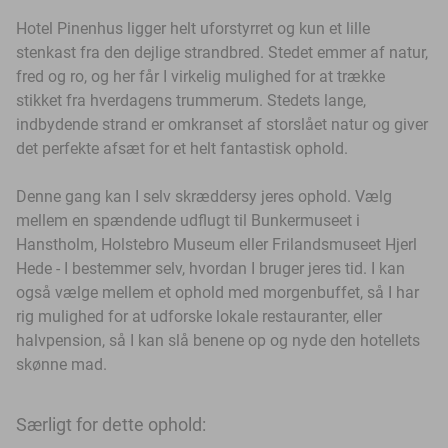
Hotel Pinenhus ligger helt uforstyrret og kun et lille
stenkast fra den dejlige strandbred. Stedet emmer af natur,
fred og ro, og her får I virkelig mulighed for at trække
stikket fra hverdagens trummerum. Stedets lange,
indbydende strand er omkranset af storslået natur og giver
det perfekte afsæt for et helt fantastisk ophold.
Denne gang kan I selv skræddersy jeres ophold. Vælg
mellem en spændende udflugt til Bunkermuseet i
Hanstholm, Holstebro Museum eller Frilandsmuseet Hjerl
Hede - I bestemmer selv, hvordan I bruger jeres tid. I kan
også vælge mellem et ophold med morgenbuffet, så I har
rig mulighed for at udforske lokale restauranter, eller
halvpension, så I kan slå benene op og nyde den hotellets
skønne mad.
Særligt for dette ophold: