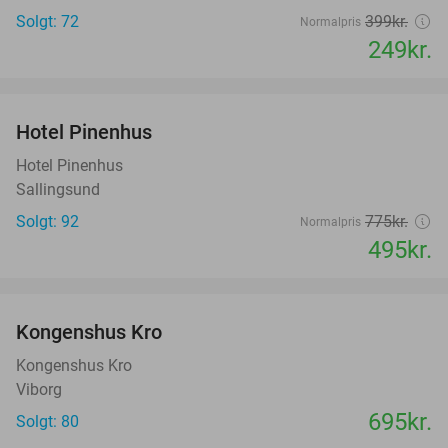
Solgt: 72
399kr.
Normalpris
249kr.
favorite_border
Hotel Pinenhus
36%
Hotel Pinenhus
Sallingsund
Solgt: 92
775kr.
Normalpris
495kr.
favorite_border
Kongenshus Kro
Kongenshus Kro
Viborg
695kr.
Solgt: 80