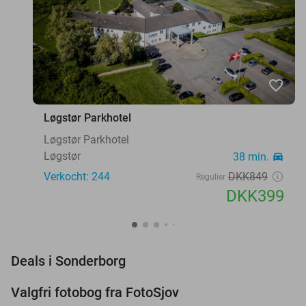
favorite_border
Løgstør Parkhotel
Løgstør Parkhotel
Løgstør
38 min.
directions_car
Verkocht: 244
DKK849
Regulier
DKK399
favorite_border
Deals i Sonderborg
Valgfri fotobog fra FotoSjov
55%