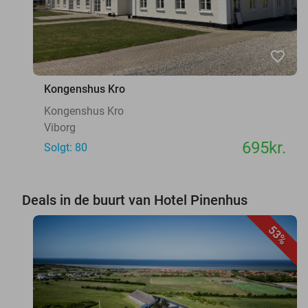
favorite_border
Kongenshus Kro
Kongenshus Kro
Viborg
695kr.
Solgt: 80
Deals in de buurt van Hotel Pinenhus
53%