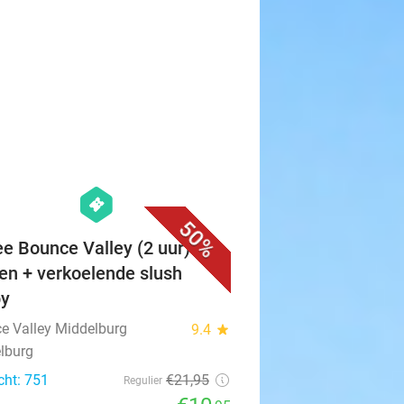
favorite_border
hexagon
events
50%
ee Bounce Valley (2 uur) +
en + verkoelende slush
py
e Valley Middelburg
9.4
star
lburg
cht: 751
€21
,95
Regulier