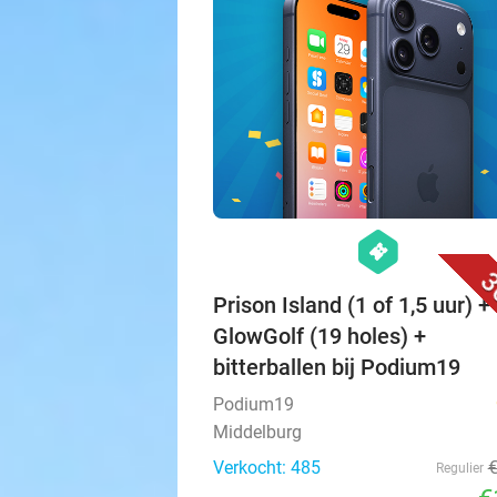
hexagon
events
3
Prison Island (1 of 1,5 uur) + 
GlowGolf (19 holes) +
bitterballen bij Podium19
Podium19
Middelburg
Verkocht: 485
Regulier