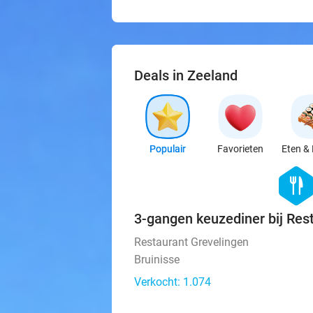
Deals in Zeeland
Populair
Favorieten
Eten & 
hexago
food
3-gangen keuzediner bij Res
Restaurant Grevelingen
Bruinisse
Verkocht: 1.074