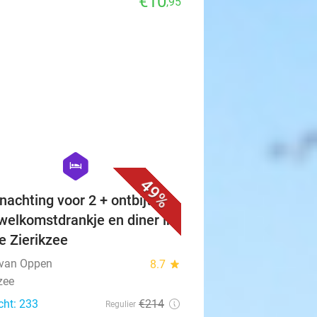
€10
,95
favorite_border
hexagon
hotel
49%
nachting voor 2 + ontbijt +
 welkomstdrankje en diner in
je Zierikzee
 van Oppen
8.7
star
zee
cht: 233
€214
Regulier