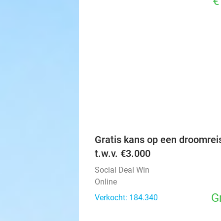
€
Gratis kans op een droomrei
t.w.v. €3.000
Social Deal Win
Online
G
Verkocht: 184.340