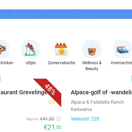
Drinken
Uitjes
Zomervakantie
Wellness &
Overnacht
Beauty
favorite_border
n
48%
taurant Grevelingen
Alpaca-golf of -wandel
Alpaca & Falabella Ranch
9.6
star
Kerkwerve
€41
,20
Verkocht: 220
Regulier
€21
,50