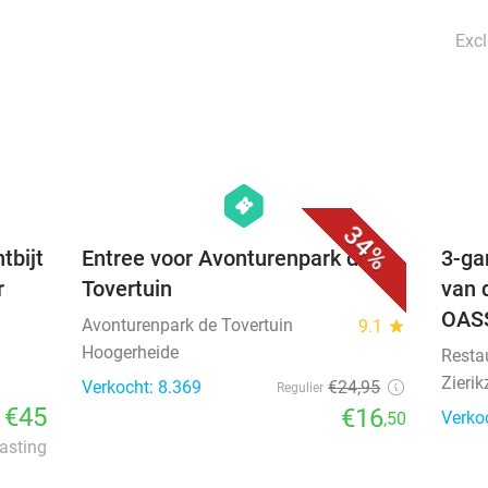
Excl
favorite_border
favorite_border
hexagon
events
34%
tbijt
Entree voor Avonturenpark de
3-ga
r
Tovertuin
van 
OAS
Avonturenpark de Tovertuin
9.1
star
Hoogerheide
Resta
Zierik
Verkocht: 8.369
€24
,95
Regulier
€45
€16
Verko
,50
lasting