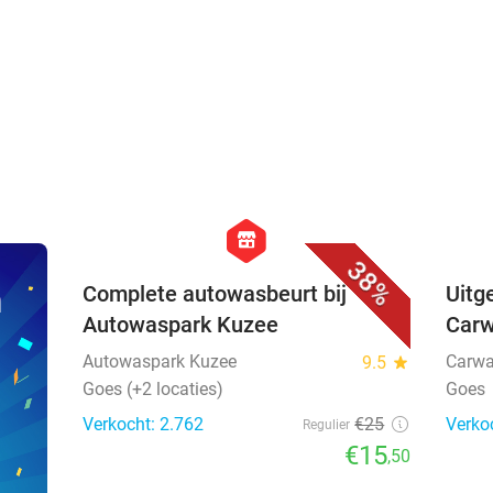
favorite_border
hexagon
store
38%
n
Complete autowasbeurt bij
Uitg
Autowaspark Kuzee
Car
Autowaspark Kuzee
Carwa
9.5
star
Goes (+2 locaties)
Goes
Verkocht: 2.762
€25
Verko
Regulier
€15
,50