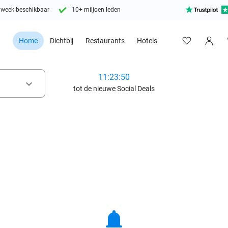
 week beschikbaar
10+ miljoen leden
Home
Dichtbij
Restaurants
Hotels
11:23:49
keyboard_arrow_down
tot de nieuwe Social Deals
notifications