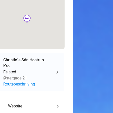
hotel
Christie´s Sdr. Hostrup
Kro
Felsted
Østergade 21
Routebeschrijving
keyboard_arrow_right
Website