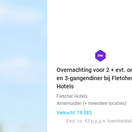
hexagon
hotel
Overnachting voor 2 + evt. on
en 3-gangendiner bij Fletche
Hotels
Fletcher Hotels
Arnemuiden (+ meerdere locaties)
Verkocht: 18.085
Excl. ca. €3 p.p.p.n. toeristenbe