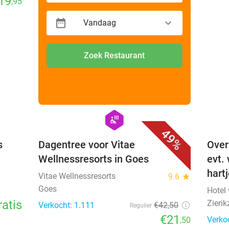
19
,95
Vandaag
Zoek Restaurant
favorite_border
favorite_border
hexagon
wellness
49%
s
Dagentree voor Vitae
Over
Wellnessresorts in Goes
evt.
hart
Vitae Wellnessresorts
9.6
star
Goes
Hotel
ratis
Zierik
Verkocht: 1.111
€42
,50
Regulier
€21
Verko
,50