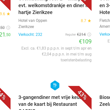
evt. welkomstdrankje en diner in
en 3
hartje Zierikzee
Hote
9.6
star
Hotel van Oppen
Fletch
8.7
star
Arnem
Zierikzee
,50
21
Verko
Verkocht: 232
€214
,50
Regulier
€109
E
Excl. ca. €1,83 p.p.p.n. in sept t/m apr en
€2,04 p.p.p.n. in mei t/m aug
toeristenbelasting
favorite_border
favorite_border
hexagon
food
4%
43%
e
3-gangendiner met vrije keuze
Bios
van de kaart bij Restaurant
Zeel