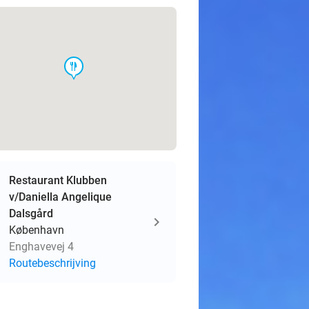
food
Restaurant Klubben
v/Daniella Angelique
Dalsgård
København
Enghavevej 4
Routebeschrijving