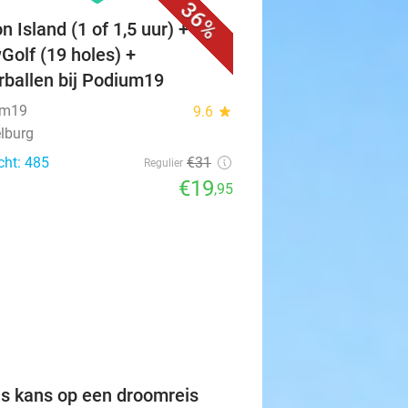
36%
n Island (1 of 1,5 uur) + evt.
Golf (19 holes) +
erballen bij Podium19
um19
9.6
star
lburg
cht: 485
€31
Regulier
€19
,95
favorite_border
is kans op een droomreis