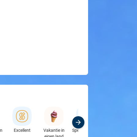
en
Excellent
Vakantie in
Speciaalzaken
Sport
eigen land
& Auto's