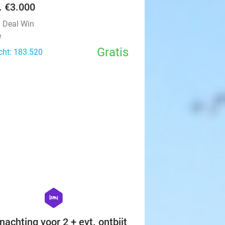
v. €3.000
l Deal Win
e
Gratis
cht: 183.520
favorite_border
hexagon
hotel
nachting voor 2 + evt. ontbijt