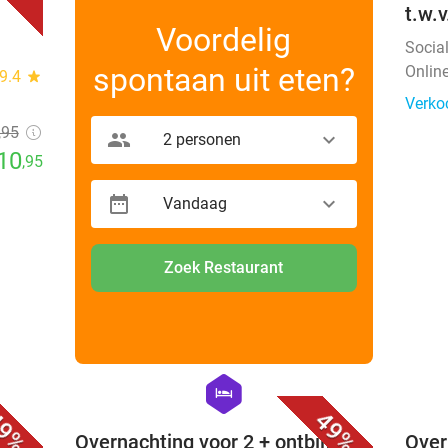
t.w.
Voordelig
Socia
spontaan uit eten?
Onlin
9.4
star
Verko
,95
2 personen
10
,95
Vandaag
Zoek Restaurant
favorite_border
favorite_border
hexagon
hotel
9%
49%
Overnachting voor 2 + ontbijt +
Over