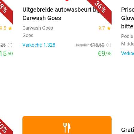
8%
36%
Uitgebreide autowasbeurt bij
Priso
Carwash Goes
Glow
bitt
Carwash Goes
9.5
star
9.7
star
Goes
Podi
Midde
€25
Verkocht: 1.328
€15
,50
Regulier
15
€9
Verko
,50
,95
favorite_border
0%
 +
Grat