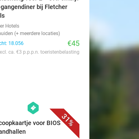
-gangendiner bij Fletcher
ls
er Hotels
uiden (+ meerdere locaties)
€45
cht: 18.056
xcl. ca. €3 p.p.p.n. toeristenbelasting
favorite_border
hexagon
events
31%
coopkaartje voor BIOS
andhallen