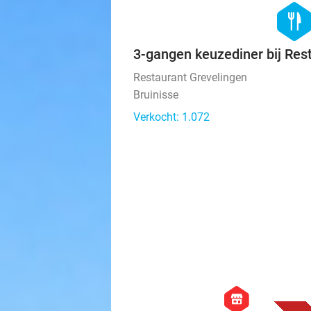
hexago
food
3-gangen keuzediner bij Res
Restaurant Grevelingen
Bruinisse
Verkocht: 1.072
hexagon
store