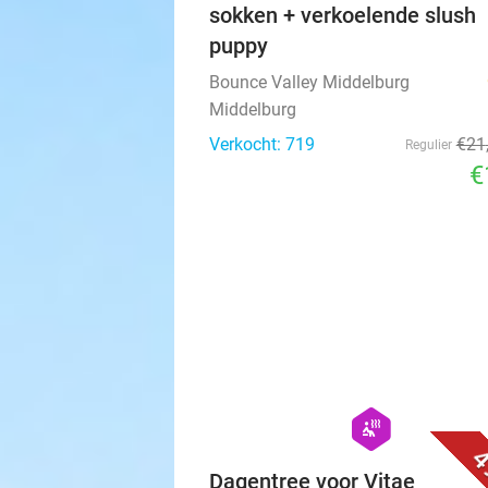
sokken + verkoelende slush
puppy
Bounce Valley Middelburg
Middelburg
Verkocht: 719
€21
Regulier
€
hexagon
wellness
4
Dagentree voor Vitae