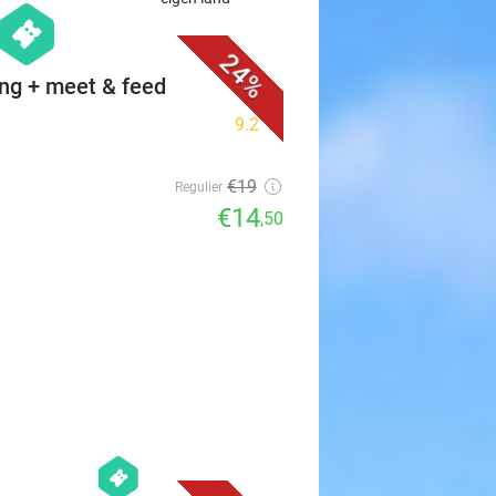
favorite_border
hexagon
events
24%
ing + meet & feed
9.2
star
€19
Regulier
€14
,50
favorite_border
hexagon
events