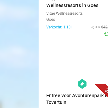
Wellnessresorts in Goes
Vitae Wellnessresorts
Goes
Verkocht: 1.101
€42
Regulier
€
hexagon
events
3
Entree voor Avonturenpark d
Tovertuin