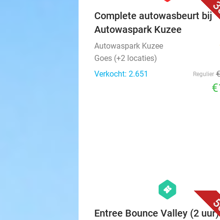
3
Complete autowasbeurt bij
Autowaspark Kuzee
Autowaspark Kuzee
Goes (+2 locaties)
Verkocht: 2.651
Regulier
€
hexagon
events
5
Entree Bounce Valley (2 uur)