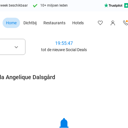
 week beschikbaar
10+ miljoen leden
Home
Dichtbij
Restaurants
Hotels
19:55:45
keyboard_arrow_down
tot de nieuwe Social Deals
la Angelique Dalsgård
notifications