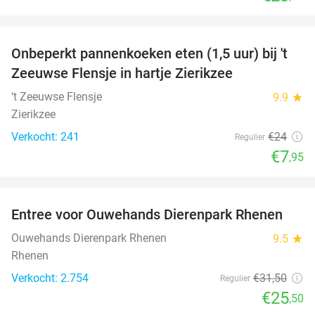
favorite_border
Onbeperkt pannenkoeken eten (1,5 uur) bij 't
67%
Zeeuwse Flensje in hartje Zierikzee
‘t Zeeuwse Flensje
9.9
star
Zierikzee
Verkocht: 241
€24
Regulier
€7
,95
favorite_border
Entree voor Ouwehands Dierenpark Rhenen
19%
Ouwehands Dierenpark Rhenen
9.5
star
Rhenen
Verkocht: 2.754
€31
,50
Regulier
€25
,50