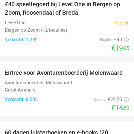
€40 speeltegoed bij Level One in Bergen op
50%
Zoom, Roosendaal of Breda
Level One
9.5
star
Bergen op Zoom (+2 locaties)
Verkocht: 1.202
€40
Regulier
€19
,95
favorite_border
Entree voor Avonturenboerderij Molenwaard
27%
Avonturenboerderij Molenwaard
Groot-Ammers
Verkocht: 8.505
€22
,75
Regulier
€16
,50
favorite_border
60 dagen luisterboeken en e-books (20