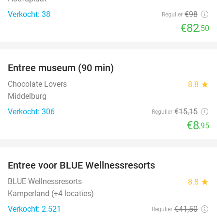
Verkocht: 38
€98
Regulier
€82
,50
favorite_border
Entree museum (90 min)
41%
Chocolate Lovers
8.8
star
Middelburg
Verkocht: 306
€15
,15
Regulier
€8
,95
favorite_border
Entree voor BLUE Wellnessresorts
48%
BLUE Wellnessresorts
8.8
star
Kamperland (+4 locaties)
Verkocht: 2.521
€41
,50
Regulier