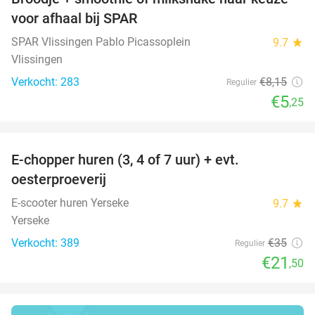
36%
voor afhaal bij SPAR
SPAR Vlissingen Pablo Picassoplein
9.7
star
Vlissingen
Verkocht: 283
€8
,15
Regulier
€5
,25
favorite_border
E-chopper huren (3, 4 of 7 uur) + evt.
39%
oesterproeverij
E-scooter huren Yerseke
9.7
star
Yerseke
Verkocht: 389
€35
Regulier
€21
,50