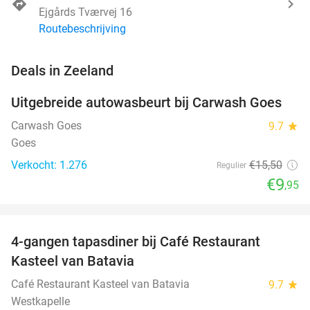
Ejgårds Tværvej 16
Routebeschrijving
favorite_border
Deals in Zeeland
Uitgebreide autowasbeurt bij Carwash Goes
36%
Carwash Goes
9.7
star
Goes
Verkocht: 1.276
€15
,50
Regulier
€9
,95
favorite_border
4-gangen tapasdiner bij Café Restaurant
32%
Kasteel van Batavia
Café Restaurant Kasteel van Batavia
9.7
star
Westkapelle