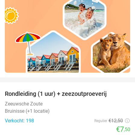
favorite_border
Rondleiding (1 uur) + zeezoutproeverij
40%
Zeeuwsche Zoute
Bruinisse (+1 locatie)
Verkocht: 198
€12
,50
Regulier
€7
,50