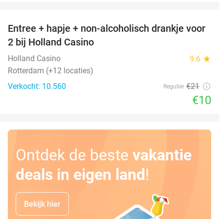
favorite_border
Entree + hapje + non-alcoholisch drankje voor
52%
2 bij Holland Casino
Holland Casino
9.6
star
Rotterdam (+12 locaties)
Verkocht: 10.560
€21
Regulier
€10
Ontdek de beste
vakantie
deals in eigen land
!
Bekijk hier