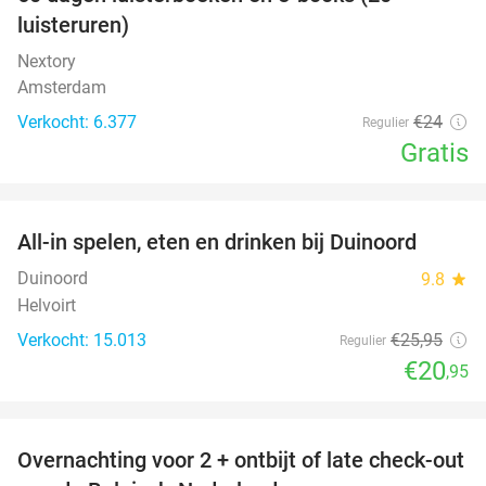
100%
luisteruren)
Nextory
Amsterdam
Verkocht: 6.377
€24
Regulier
Gratis
favorite_border
All-in spelen, eten en drinken bij Duinoord
19%
Duinoord
9.8
star
Helvoirt
Verkocht: 15.013
€25
,95
Regulier
€20
,95
favorite_border
Overnachting voor 2 + ontbijt of late check-out
45%