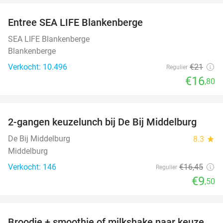
Entree SEA LIFE Blankenberge
20%
SEA LIFE Blankenberge
Blankenberge
Verkocht: 10.496
€21
Regulier
€16
,80
favorite_border
2-gangen keuzelunch bij De Bij Middelburg
42%
De Bij Middelburg
8.3
star
Middelburg
Verkocht: 146
€16
,45
Regulier
€9
,50
favorite_border
Broodje + smoothie of milkshake naar keuze