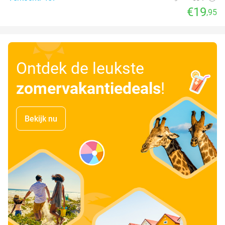
€19
,95
Ontdek de leukste
zomervakantiedeals
!
Bekijk nu