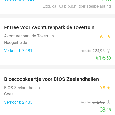
Excl. ca. €3 p.p.p.n. toeristenbelasting
favorite_border
Entree voor Avonturenpark de Tovertuin
34%
Avonturenpark de Tovertuin
9.1
star
Hoogerheide
Verkocht: 7.981
€24
,95
Regulier
€16
,50
favorite_border
Bioscoopkaartje voor BIOS Zeelandhallen
31%
BIOS Zeelandhallen
9.5
star
Goes
Verkocht: 2.433
€12
,95
Regulier
€8
,95