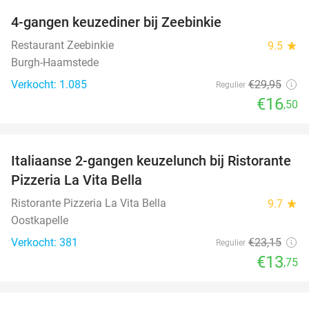
4-gangen keuzediner bij Zeebinkie
45%
Restaurant Zeebinkie
9.5
star
Burgh-Haamstede
Verkocht: 1.085
€29
,95
Regulier
€16
,50
favorite_border
Italiaanse 2-gangen keuzelunch bij Ristorante
41%
Pizzeria La Vita Bella
Ristorante Pizzeria La Vita Bella
9.7
star
Oostkapelle
Verkocht: 381
€23
,15
Regulier
€13
,75
favorite_border