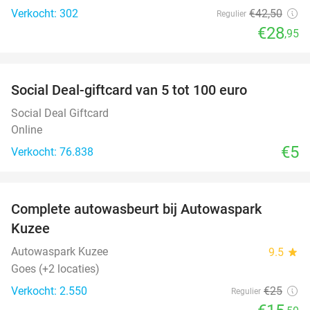
Verkocht: 302
€42
,50
Regulier
€28
,95
favorite_border
Social Deal-giftcard van 5 tot 100 euro
Social Deal Giftcard
Online
€5
Verkocht: 76.838
favorite_border
Complete autowasbeurt bij Autowaspark
38%
Kuzee
Autowaspark Kuzee
9.5
star
Goes (+2 locaties)
Verkocht: 2.550
€25
Regulier