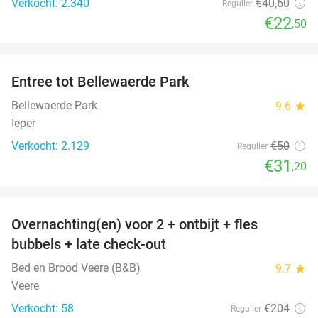
Verkocht: 2.340
€40
,60
Regulier
€22
,50
favorite_border
Entree tot Bellewaerde Park
38%
Bellewaerde Park
9.6
star
Ieper
Verkocht: 2.129
€50
Regulier
€31
,20
favorite_border
Overnachting(en) voor 2 + ontbijt + fles
42%
bubbels + late check-out
Bed en Brood Veere (B&B)
9.7
star
Veere
Verkocht: 58
€204
Regulier