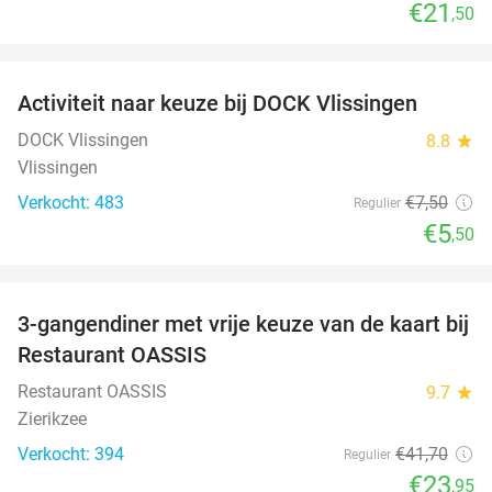
€21
,50
favorite_border
Activiteit naar keuze bij DOCK Vlissingen
27%
DOCK Vlissingen
8.8
star
Vlissingen
Verkocht: 483
€7
,50
Regulier
€5
,50
favorite_border
3-gangendiner met vrije keuze van de kaart bij
43%
Restaurant OASSIS
Restaurant OASSIS
9.7
star
Zierikzee
Verkocht: 394
€41
,70
Regulier
€23
,95