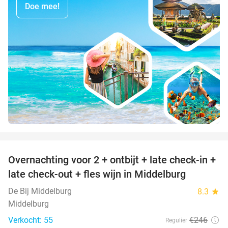
Doe mee!
favorite_border
Overnachting voor 2 + ontbijt + late check-in +
52%
late check-out + fles wijn in Middelburg
De Bij Middelburg
8.3
star
Middelburg
Verkocht: 55
€246
Regulier