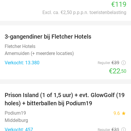
€119
Excl. ca. €2,50 p.p.p.n. toeristenbelasting
favorite_border
3-gangendiner bij Fletcher Hotels
42%
Fletcher Hotels
Arnemuiden (+ meerdere locaties)
Verkocht: 13.380
€39
Regulier
€22
,50
favorite_border
Prison Island (1 of 1,5 uur) + evt. GlowGolf (19
36%
holes) + bitterballen bij Podium19
Podium19
9.6
star
Middelburg
Verkocht: 457
€31
Regulier