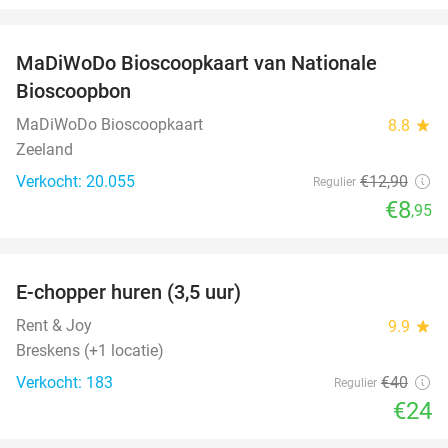
favorite_border
MaDiWoDo Bioscoopkaart van Nationale
31%
Bioscoopbon
MaDiWoDo Bioscoopkaart
8.8
star
Zeeland
Verkocht: 20.055
€12
,90
Regulier
€8
,95
favorite_border
E-chopper huren (3,5 uur)
40%
Rent & Joy
9.9
star
Breskens (+1 locatie)
Verkocht: 183
€40
Regulier
€24
favorite_border