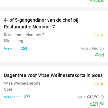
€15
,50
favorite_border
4- of 5-gangendiner van de chef bij
33%
Restaurantje Nummer 7
Restaurantje Nummer 7
9.6
star
Middelburg
Verkocht: 359
€66
Regulier
€44
favorite_border
Dagentree voor Vitae Wellnessresorts in Goes
49%
Vitae Wellnessresorts
9.6
star
Goes
Verkocht: 1.075
€42
,50
Regulier
€21
,50