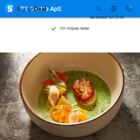
Ontdek 15.000+ deals

PS Gastro ApS
7 dagen per week beschikbaar
Bereikbaar tot 23:00
10+ miljoen leden
9,4
op basis van
205.814 reviews
Ontdek 15.000+ deals
7 dagen per week beschikbaar
10+ miljoen leden