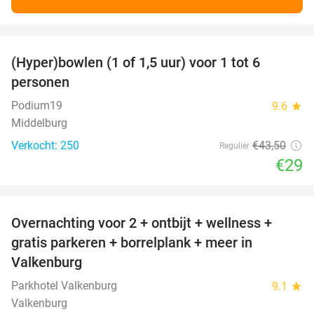
favorite_border
(Hyper)bowlen (1 of 1,5 uur) voor 1 tot 6
33%
personen
Podium19
9.6
star
Middelburg
Verkocht: 250
€43
,50
Regulier
€29
favorite_border
Overnachting voor 2 + ontbijt + wellness +
33%
gratis parkeren + borrelplank + meer in
Valkenburg
Parkhotel Valkenburg
9.1
star
Valkenburg