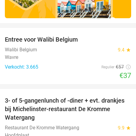
favorite_border
Entree voor Walibi Belgium
35%
Walibi Belgium
9.4
star
Wavre
Verkocht: 3.665
€57
Regulier
€37
favorite_border
3- of 5-gangenlunch of -diner + evt. drankjes
16%
bij Michelinster-restaurant De Kromme
Watergang
Restaurant De Kromme Watergang
9.9
star
Hoofdplaat