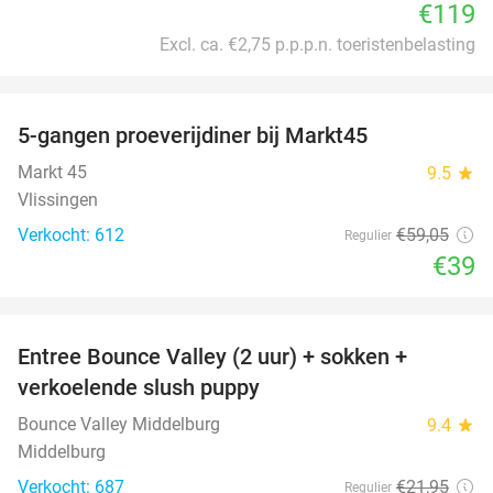
€119
Excl. ca. €2,75 p.p.p.n. toeristenbelasting
favorite_border
5-gangen proeverijdiner bij Markt45
34%
Markt 45
9.5
star
Vlissingen
Verkocht: 612
€59
,05
Regulier
€39
favorite_border
Entree Bounce Valley (2 uur) + sokken +
50%
verkoelende slush puppy
Bounce Valley Middelburg
9.4
star
Middelburg
Verkocht: 687
€21
,95
Regulier