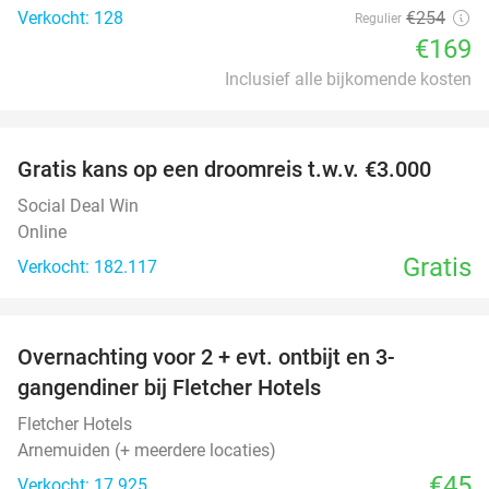
Verkocht: 128
€254
Regulier
€169
Inclusief alle bijkomende kosten
favorite_border
Gratis kans op een droomreis t.w.v. €3.000
Social Deal Win
Online
Gratis
Verkocht: 182.117
favorite_border
Overnachting voor 2 + evt. ontbijt en 3-
gangendiner bij Fletcher Hotels
Fletcher Hotels
Arnemuiden (+ meerdere locaties)
€45
Verkocht: 17.925