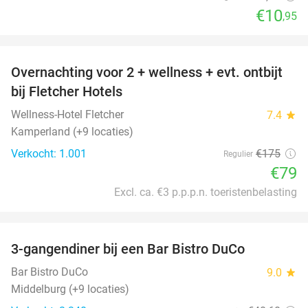
€10
,95
favorite_border
Overnachting voor 2 + wellness + evt. ontbijt
55%
bij Fletcher Hotels
Wellness-Hotel Fletcher
7.4
star
Kamperland (+9 locaties)
Verkocht: 1.001
€175
Regulier
€79
Excl. ca. €3 p.p.p.n. toeristenbelasting
favorite_border
3-gangendiner bij een Bar Bistro DuCo
45%
Bar Bistro DuCo
9.0
star
Middelburg (+9 locaties)